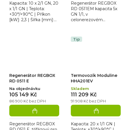
Kapacita: 10 x 2/1 GN, 20
Regenerátor REGBOX
x 1/1 GN | Teplota:
RD 0511EM kapacita 5x
+30°/+90°C | Příkon
GN 1/1, v
[kW]: 2,3 | Šířka [mm]:
celonerezovém
750 | Hloubka [mm]:
provedení regeneruje
889. Termovozík
chlazené (+ 2 °C) nebo
Moduline HHA102EV
mražené (-18 °C)
Tip
nabízí...
produkty. Regenerátor
má...
Regenerátor REGBOX
Termovozík Moduline
RD 0511 E
HHA201EV
Na objednávku
Skladem
105 149 Kč
111 209 Kč
86 900 Kč bez DPH
91 908 Kč bez DPH
Regenerátor REGBOX
Kapacita: 20 x 1/1 GN |
RD 0511 E, třífázový pro
Teplota: +30°/+90°C |