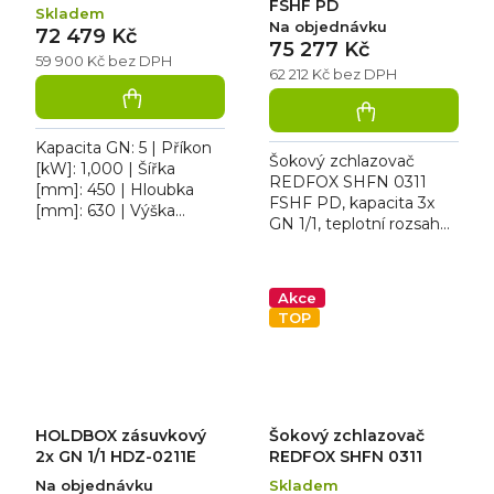
FSHF PD
Skladem
Na objednávku
72 479 Kč
75 277 Kč
59 900 Kč bez DPH
62 212 Kč bez DPH
Kapacita GN: 5 | Příkon
Šokový zchlazovač
[kW]: 1,000 | Šířka
REDFOX SHFN 0311
[mm]: 450 | Hloubka
FSHF PD, kapacita 3x
[mm]: 630 | Výška
GN 1/1, teplotní rozsah
[mm]: 570. HOLDBOX
+3 až -18 °C, cyklus
5xGN 1/1 HD-0511E je v
zchlazení 9 kg, cyklus
celonerezovém
zmrazení 7 kg, vyšší
provedení, s...
Akce
nožičky,...
TOP
HOLDBOX zásuvkový
Šokový zchlazovač
2x GN 1/1 HDZ-0211E
REDFOX SHFN 0311
Na objednávku
Skladem