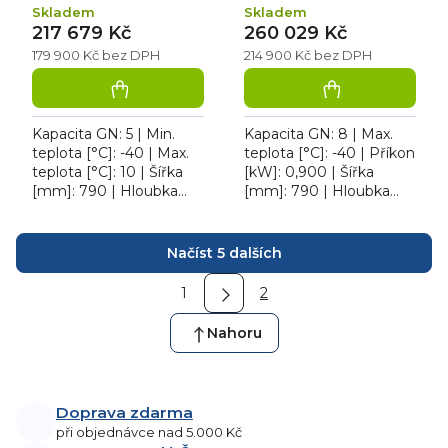
Skladem
Skladem
217 679 Kč
260 029 Kč
179 900 Kč bez DPH
214 900 Kč bez DPH
Kapacita GN: 5 | Min.
Kapacita GN: 8 | Max.
teplota [°C]: -40 | Max.
teplota [°C]: -40 | Příkon
teplota [°C]: 10 | Šířka
[kW]: 0,900 | Šířka
[mm]: 790 | Hloubka
[mm]: 790 | Hloubka
[mm]: 839. Šoker RM
[mm]: 839 | Výška
ISN 0511 PD (pravé
[mm]: 1322. Šoker 8
O
dveře), 5 polic, 25 kg...
gastronádob IS 0811,
Načíst 5 dalších
v
cyklus...
S
l
1
2
t
á
r
d
á
Nahoru
n
a
k
c
o
í
v
Doprava zdarma
p
á
při objednávce nad 5.000 Kč
n
r