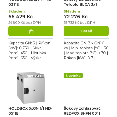
u
ů
k
0311E
Tefcold BLCA 3x1
t
Skladem
Skladem
ů
66 429 Kč
72 276 Kč
54 900 Kč bez DPH
59 732 Kč bez DPH
Detail
Kapacita GN: 3 | Příkon
Kapacita GN: 3 x GN1/1
[kW]: 0,750 | Šířka
ks | Min. teplota [°C]: -30
[mm]: 450 | Hloubka
| Max. teplota [°C]: +70 |
[mm]: 630 | Výška
Příkon [kW]: 0.7 |
[mm]: 420. HOLDBOX
Objem [l]: 60. Šokový
3xGN 1/1 HD 0311E je v
zchlazovač a zmrazovač
celonerezovém
Tefcold BLCA...
Novinka
provedení, s...
HOLDBOX 5xGN 1/1 HD-
Šokový zchlazovač
0511E
REDFOX SHFN 0311