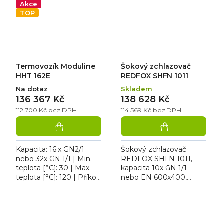
Akce
mražené (-18 °C)...
mražené (-18 °C)
TOP
produkty....
Termovozík Moduline
Šokový zchlazovač
HHT 162E
REDFOX SHFN 1011
Na dotaz
Skladem
136 367 Kč
138 628 Kč
112 700 Kč bez DPH
114 569 Kč bez DPH
Kapacita: 16 x GN2/1
Šokový zchlazovač
nebo 32x GN 1/1 | Min.
REDFOX SHFN 1011,
teplota [°C]: 30 | Max.
kapacita 10x GN 1/1
teplota [°C]: 120 | Příkon
nebo EN 600x400,
[kW]: 3 | Šířka [mm]:
teplotní rozsah -40 až +3
760 | Hloubka [mm]:
°C, cyklus zchlazení 32
845 | Výška [mm]:...
kg, cyklus zmrazení 22
kg, hloubka...