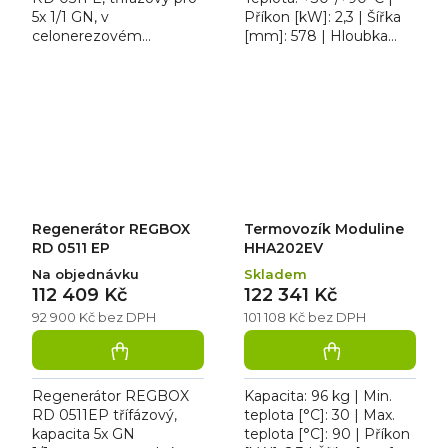
5x 1/1 GN, v
Příkon [kW]: 2,3 | Šířka
celonerezovém
[mm]: 578 | Hloubka
provedení regeneruje
[mm]: 740 | Výška
chlazené (+ 2 °C) nebo
[mm]: 1857. Termovozík
mražené (-18 °C)
Moduline HHA201EV je...
produkty. Regenerátor
má...
Regenerátor REGBOX
Termovozík Moduline
RD 0511 EP
HHA202EV
Na objednávku
Skladem
112 409 Kč
122 341 Kč
92 900 Kč bez DPH
101 108 Kč bez DPH
Regenerátor REGBOX
Kapacita: 96 kg | Min.
RD 0511EP třífázový,
teplota [°C]: 30 | Max.
kapacita 5x GN
teplota [°C]: 90 | Příkon