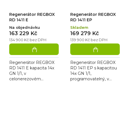
Regenerátor REGBOX
Regenerátor REGBOX
RD 1411 E
RD 1411 EP
Na objednávku
Skladem
163 229 Kč
169 279 Kč
134 900 Kč bez DPH
139 900 Kč bez DPH
Regenerátor REGBOX
Regenerátor REGBOX
RD 1411 E kapacita 14x
RD 1411 EP s kapacitou
GN 1/1, v
14x GN 1/1,
celonerezovém
programovatelný, v
provedení regeneruje
celonerezovém
chlazené (+ 2 °C) nebo
provedení. Regenerátor
mražené (-18 °C)
má sondu jádra a
produkty. Regenerátor
umožňuje přímou
má sondu...
přípravu...