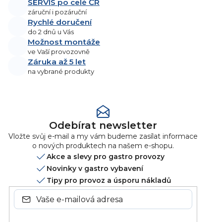
í
SERVIS po celé ČR
v
záruční i pozáruční
k
Rychlé doručení
y
do 2 dnů u Vás
v
Možnost montáže
ý
ve Vaší provozovně
p
Záruka až 5 let
i
na vybrané produkty
s
u
Odebírat newsletter
Vložte svůj e-mail a my vám budeme zasílat informace
o nových produktech na našem e-shopu.
Akce a slevy pro gastro provozy
Novinky v gastro vybavení
Tipy pro provoz a úsporu nákladů