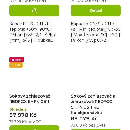
68 908 Kč bez DPH
70 625 Kč bez DPH
Detail
Kapacita: 10x GN1/1 |
Kapacita GN: 5 x GN1/1
Teplota: +30°/+90°C |
ks | Min. teplota [°C]: -30
Příkon [kW]: 2,3 | Šířka
| Max. teplota [°C]: +70 |
[mm]: 545 | Hloubka
Příkon [kW]: 0.72.
[mm]: 774 | Výška
Šokový zchlazovač
[mm]: 1156. Termovozík
Tefcold BLCA 5x1, objem
Moduline HHA101EV je...
91 litrů, šokové...
Akce
TOP
Šokový zchlazovač
Šokový zchlazovač a
REDFOX SHFN 0511
zmrazovač REDFOX
SHFN 0511 KL
Skladem
Na objednávku
87 978 Kč
89 079 Kč
72 709 Kč bez DPH
73 619 Kč bez DPH