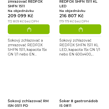
zmrazovač REDFOX
REDFOX SHFN 1511 KL
SHFN 1511
LED
Na objednávku
Na objednávku
209 099 Kč
216 807 Kč
172 809 Kč bez DPH
179 179 Kč bez DPH
Šokový zchlazovač a
Šokový zchlazovač
zmrazovač REDFOX
REDFOX SHFN 1511 KL
SHFN 1511, kapacita 15x
LED, kapacita 15x GN 1/1
GN 1/1 nebo EN
nebo EN 600x400,
600x400, teplotní
teplotní rozsah -40 až +3
rozsah -40 až +3 °C,
°C, hloubka vsunů 40
cyklus zchlazení 40 kg,
mm, LED osvětlení,
cyklus zmrazení 28...
kolečka,...
Šokový zchlazovač RM
Šoker 8 gastronádob
ISN 0511 PD
IS 0811