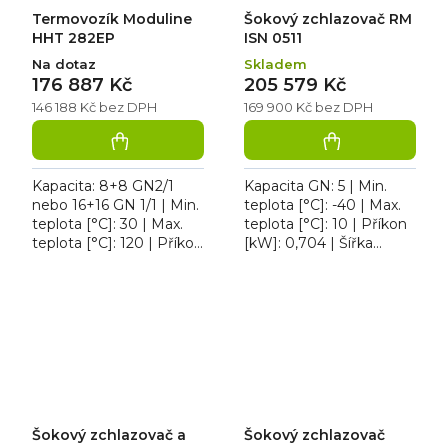
Termovozík Moduline
Šokový zchlazovač RM
HHT 282EP
ISN 0511
Na dotaz
Skladem
176 887 Kč
205 579 Kč
146 188 Kč bez DPH
169 900 Kč bez DPH
Kapacita: 8+8 GN2/1
Kapacita GN: 5 | Min.
nebo 16+16 GN 1/1 | Min.
teplota [°C]: -40 | Max.
teplota [°C]: 30 | Max.
teplota [°C]: 10 | Příkon
teplota [°C]: 120 | Příkon
[kW]: 0,704 | Šířka
[kW]: 1,5 | Šířka [mm]:
[mm]: 790. Šoker RM
760. Termovozík
ISN 0511, dotykové
Moduline HHT 282EP...
ovládání, nerez AISI
304,...
Šokový zchlazovač a
Šokový zchlazovač