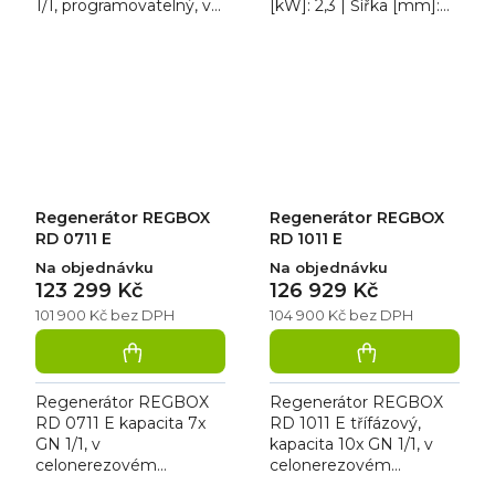
1/1, programovatelný, v
[kW]: 2,3 | Šířka [mm]:
celonerezovém
783. Termovozík
provedení regeneruje
Moduline HHA202EV
chlazené (+ 2 °C) nebo
nabízí kapacitu 40 GN
mražené...
1/1...
Regenerátor REGBOX
Regenerátor REGBOX
RD 0711 E
RD 1011 E
Na objednávku
Na objednávku
123 299 Kč
126 929 Kč
101 900 Kč bez DPH
104 900 Kč bez DPH
Regenerátor REGBOX
Regenerátor REGBOX
RD 0711 E kapacita 7x
RD 1011 E třífázový,
GN 1/1, v
kapacita 10x GN 1/1, v
celonerezovém
celonerezovém
provedení, regeneruje
provedení, regeneruje