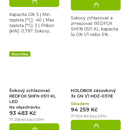
Kapacita GN: 5 | Min.
Šokový zchlazovač a
teplota [°C]: -40 | Max.
zmrazovač REDFOX
teplota [°C]: 3 | Příkon
SHFN 0511 KL, kapacita
[kW]: 0,797. Šokový
5x GN 1/1 nebo EN
zchlazovač a zmrazovač
600x400, teplotní
REDFOX SHFN 0511,
rozsah -40 až +3 °C,
cyklus zmrazení až 10...
hloubka vsunů 40 mm,
Novinka
kolečka, bez LED...
Šokový zchlazovač
HOLDBOX zásuvkový
REDFOX SHFN 0511 KL
3x GN 1/1 HDZ-0311E
LED
Skladem
Na objednávku
94 259 Kč
93 483 Kč
77 900 Kč bez DPH
77 259 Kč bez DPH