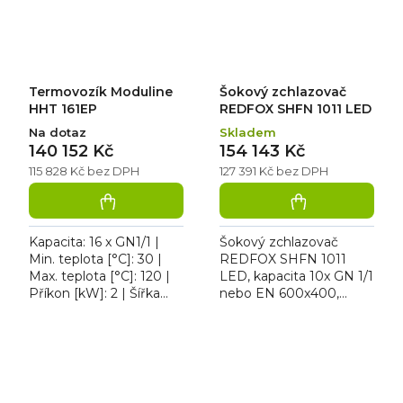
Termovozík Moduline
Šokový zchlazovač
HHT 161EP
REDFOX SHFN 1011 LED
Na dotaz
Skladem
140 152 Kč
154 143 Kč
115 828 Kč bez DPH
127 391 Kč bez DPH
Kapacita: 16 x GN1/1 |
Šokový zchlazovač
Min. teplota [°C]: 30 |
REDFOX SHFN 1011
Max. teplota [°C]: 120 |
LED, kapacita 10x GN 1/1
Příkon [kW]: 2 | Šířka
nebo EN 600x400,
[mm]: 550 | Hloubka
teplotní rozsah -40 až +3
[mm]: 730 | Výška
°C, hloubka vsunů 40
[mm]: 1760.
mm, LED osvětlení,
Termovozík...
nastavitelné...