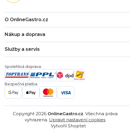
O OnlineGastro.cz
O nás
Nákup a doprava
Kontakty
Zákaznická podpora
Doprava a platba
Hodnocení obchodu
Služby a servis
Záruka
Věrnostní program
Nákup na splátky
Blog
Montáž
Obchodní podmínky
Servis a reklamace
Ochrana osobních údajů
Spolehlivá doprava:
Poptávka
Reklamační řády
Gastro projekty
Značky
Bezpečná platba:
Gastro velkoobchod
Copyright 2026
OnlineGastro.cz
. Všechna práva
vyhrazena.
Upravit nastavení cookies
Vytvořil Shoptet