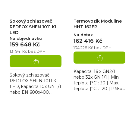
Šokový zchlazovač
Termovozík Moduline
REDFOX SHFN 1011 KL
HHT 162EP
LED
Na dotaz
Na objednávku
162 416 Kč
159 648 Kč
134 228 Kč bez DPH
131 941 Kč bez DPH
Kapacita: 16 x GN2/1
Šokový zchlazovač
nebo 32x GN 1/1 | Min.
REDFOX SHFN 1011 KL
teplota [°C]: 30 | Max.
LED, kapacita 10x GN 1/1
teplota [°C]: 120 | Příkon
nebo EN 600x400,
[kW]: 3 | Šířka [mm]:
teplotní rozsah -40 až +3
760. Transportní vozík
°C, cyklus zchlazení 32
HHT-162EP slouží...
kg, cyklus zmrazení 22
kg,...