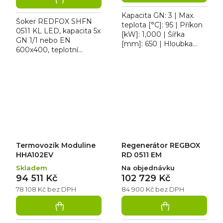
Kapacita GN: 3 | Max.
Šoker REDFOX SHFN
teplota [°C]: 95 | Příkon
0511 KL LED, kapacita 5x
[kW]: 1,000 | Šířka
GN 1/1 nebo EN
[mm]: 650 | Hloubka
600x400, teplotní
[mm]: 600. HOLDBOX
rozsah -18 až +3 °C, LED
zásuvkový 3x GN 1/1
osvětlení, kolečka,
HDZ-0311E je v
digitální ovládání,
celonerezovém...
chladivo R290,...
Termovozík Moduline
Regenerátor REGBOX
HHA102EV
RD 0511 EM
Skladem
Na objednávku
94 511 Kč
102 729 Kč
78 108 Kč bez DPH
84 900 Kč bez DPH