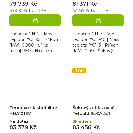
79 739 Kč
81 371 Kč
65 900 Kč bez DPH
67 249 Kč bez DPH
Kapacita GN: 2 | Max.
Kapacita GN: 3 | Min.
teplota [°C]: 95 | Příkon
teplota [°C]: -40 | Max.
[kW]: 0,900 | Šířka
teplota [°C]: 3 | Příkon
[mm]: 650 | Hloubka
[kW]: 0,491. Šokový
[mm]: 600. HOLDBOX
zchlazovač a zmrazovač
zásuvkový 2x GN 1/1
REDFOX SHFN 0311,
HDZ-0211E nabízí
cyklus zmrazení až 7...
TOP
digitální...
Termovozík Moduline
Šokový zchlazovač
HHA101EV
Tefcold BLCA 5x1
Na dotaz
Skladem
83 379 Kč
85 456 Kč