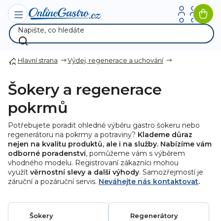
Přejít
na
Nák
obsah
koší
Hlavní strana
Výdej, regenerace a uchování
Šokery a regenerace
pokrmů
Potřebujete poradit ohledně výběru gastro šokeru nebo
regenerátoru na pokrmy a potraviny?
Klademe důraz
nejen na kvalitu produktů, ale i na služby. Nabízíme vám
odborné poradenství
, pomůžeme vám s výběrem
vhodného modelu. Registrovaní zákazníci mohou
využít
věrnostní slevy a další výhody
. Samozřejmostí je
záruční a pozáruční servis.
Neváhejte nás kontaktovat
.
Šokery
Regenerátory