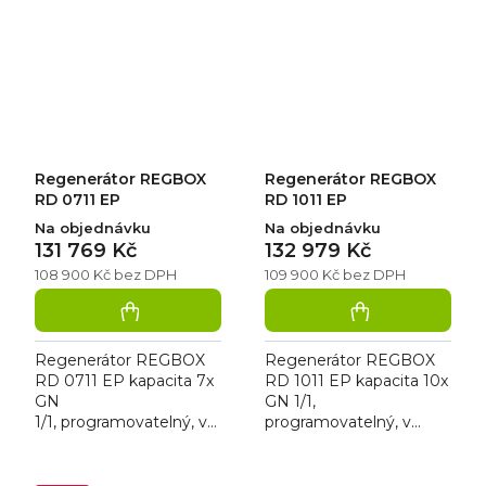
chlazené (+ 2 °C) nebo
chlazené (+ 2 °C) nebo
mražené (-18 °C)
mražené (-18 °C)...
produkty. Regenerátor
má...
Regenerátor REGBOX
Regenerátor REGBOX
RD 0711 EP
RD 1011 EP
Na objednávku
Na objednávku
131 769 Kč
132 979 Kč
108 900 Kč bez DPH
109 900 Kč bez DPH
Regenerátor REGBOX
Regenerátor REGBOX
RD 0711 EP kapacita 7x
RD 1011 EP kapacita 10x
GN
GN 1/1,
1/1, programovatelný, v
programovatelný, v
celonerezovém
celonerezovém
provedení regeneruje
provedení, regeneruje
chlazené (+ 2 °C) nebo
chlazené (+ 2 °C) nebo