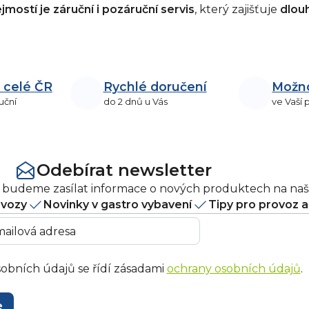
mostí je záruční i pozáruční servis
, který zajišťuje
dlou
 celé ČR
Rychlé doručení
Možn
uční
do 2 dnů u Vás
ve Vaší
Odebírat newsletter
ám budeme zasílat informace o nových produktech na na
ovozy
Novinky v gastro vybavení
Tipy pro provoz 
obních údajů se řídí zásadami
ochrany osobních údajů
.
e