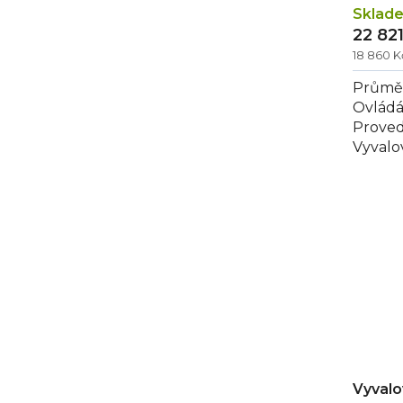
Sklad
22 82
18 860 
Průměr
Ovládá
Proved
Vyvalov
celone
vybaven
Vyval