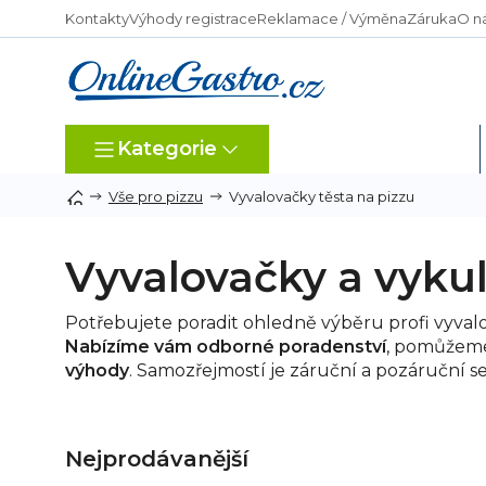
Přejít
Kontakty
Výhody registrace
Reklamace / Výměna
Záruka
O n
na
obsah
Kategorie
Dle typu provozu
Vyvalovačky těsta na pizzu
Vše pro pizzu
Vyvalovačky a vykul
Potřebujete poradit ohledně výběru profi vyval
Nabízíme vám odborné poradenství
, pomůžeme
výhody
. Samozřejmostí je záruční a pozáruční se
Nejprodávanější