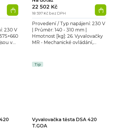
Na dotaz
22 502 Kč
18 597 Kč bez DPH
Provedení / Typ napájení: 230 V
í: 230 V
| Průměr: 140 - 310 mm |
×375×660
Hmotnost [kg]: 26. Vyvalovačky
jsou v
MR - Mechanické ovládání,
ní,
snadné nastavení tloušťky
válcovaného těsta...
Tip
 420
Vyvalovačka těsta DSA 420
T.GOA