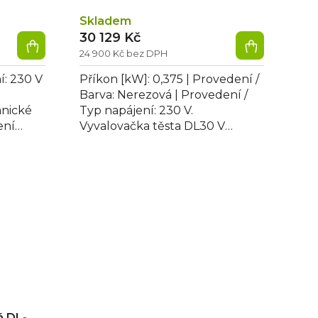
Skladem
30 129 Kč
24 900 Kč bez DPH
í: 230 V
Příkon [kW]: 0,375 | Provedení /
Barva: Nerezová | Provedení /
anické
Typ napájení: 230 V.
ení
Vyvalovačka těsta DL30 V
sta u
nerezové provedení, průměr
pizzy:14-30cm,...
á DL-