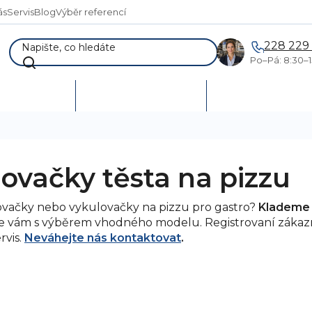
ás
Servis
Blog
Výběr referencí
228 229
Po–Pá: 8:30–1
AKCE %
Vymetání skladů
Poptávka a návr
ovačky těsta na pizzu
ovačky nebo vykulovačky na pizzu pro gastro?
Klademe d
 vám s výběrem vhodného modelu. Registrovaní zákaz
rvis.
Neváhejte nás kontaktovat
.