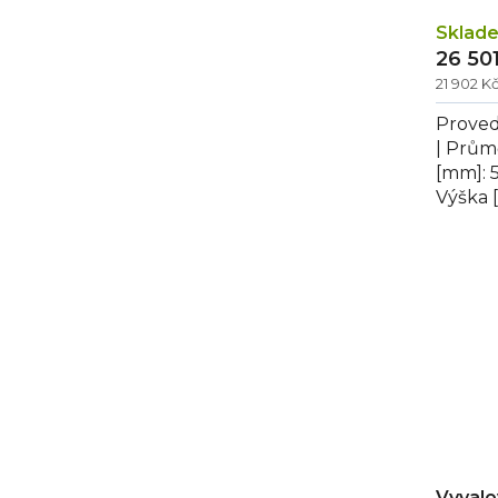
Sklad
26 50
21 902 K
Proved
| Prům
[mm]: 
Výška 
MR - M
snadné.
Vyvalo