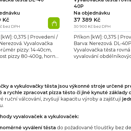
40P
jednávku
Na objednávku
9 Kč
37 389 Kč
Kč bez DPH
30 900 Kč bez DPH
[kW]: 0,375 | Provedení /
Příkon [kW]: 0,375 | Pro
 Nerezová. Vyvalovačka
Barva: Nerezová. DL-40
průměr pizzy: 14-40cm,
Vyvalovačka těsta rovná
st pizzy 80-400g, horní
vyvalování obdélníkovýc
ložen šikmo, nerezové...
průměr pizzy: 14-40 cm,
hmotnost pizzy...
čky a vykulovačky těsta jsou výkonné stroje určené pr
ě a rychle zpracovat pizza těsto či jiné kynuté základy 
 ruční válcování, zvyšují kapacitu výroby a zajišťují
jed
u.
ýhody vyvalovaček a vykulovaček:
noměrné vyválení těsta
do požadované tloušťky bez d