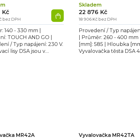
em
Skladem
1 Kč
22 876 Kč
Kč bez DPH
18 906 Kč bez DPH
: 140 - 330 mm |
Provedení / Typ napájen
ní: TOUCH AND GO |
| Průměr: 260 - 400 mm |
ení / Typ napájení: 230 V.
[mm]: 585 | Hloubka [mm
ací lisy DSA jsou v
Vyvalovačka těsta DSA 4
rezovém provedení,
celonerezovém provedení
y 2 páry...
ovačka MR42A
Vyvalovačka MR42TA