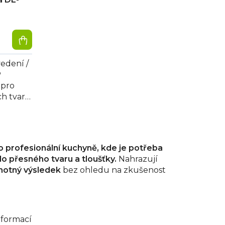
vedení /
P
 pro
h tvarů,
o profesionální kuchyně, kde je potřeba
do přesného tvaru a tloušťky.
Nahrazují
notný výsledek
bez ohledu na zkušenost
eformací