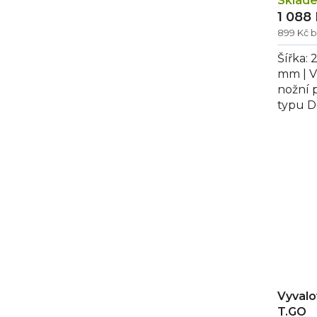
t
Sklad
1 088
ů
899 Kč 
Šířka:
mm | V
nožní 
typu D
Vyvalo
T.GO