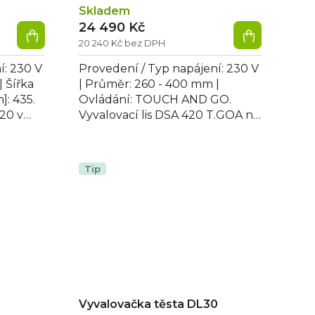
Skladem
24 490 Kč
20 240 Kč bez DPH
í: 230 V
Provedení / Typ napájení: 230 V
 Šířka
| Průměr: 260 - 400 mm |
]: 435.
Ovládání: TOUCH AND GO.
20 v
Vyvalovací lis DSA 420 T.GOA na
 s...
těsto je komplet v robustním
celonerezovém...
Tip
Vyvalovačka těsta DL30