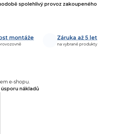
hodobě spolehlivý provoz zakoupeného
ost montáže
Záruka až 5 let
 provozovně
na vybrané produkty
šem e-shopu.
a úsporu nákladů