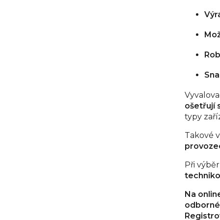
p
Výr
r
v
Mož
k
Rob
y
v
Sna
ý
Vyvalova
p
ošetřují
i
typy zaří
s
Takové v
u
provoze
Při výbě
techniko
Na onlin
odborné 
Registro