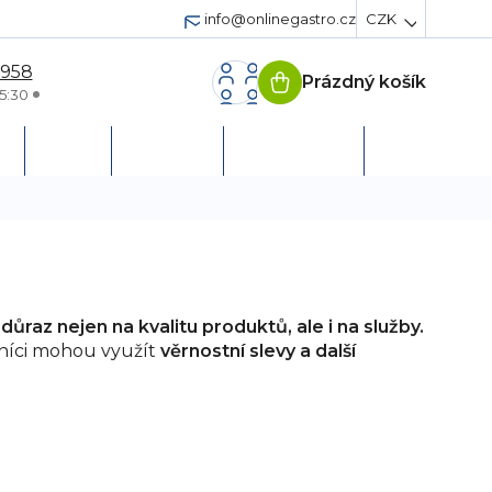
info@onlinegastro.cz
CZK
 958
Prázdný košík
Nákupní
5:30
košík
h
Servis
Podpora
Založit účet
ůraz nejen na kvalitu produktů, ale i na služby.
níci mohou využít
věrnostní slevy a další