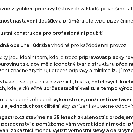
azné zrychlení přípravy
těstových základů při větším zat
nost nastavení tloušťky a průměru
dle typu pizzy či jin
ustní konstrukce pro profesionální použití
dná obsluha i údržba
vhodná pro každodenní provoz
čky jsou ideální tam, kde je třeba
připravovat placky ro
 surovinu tak, aby měla jednotný tvar a strukturu před 
zení značně zrychlují proces přípravy a minimalizují rozd
ybavení se uplatní v
pizzeriích, bistra, hotelových kuc
ch
, kde je důležité
udržet stabilní kvalitu a tempo výrob
ru je vhodné zohlednit
výkon stroje, možnosti nastavení
u a jednoduchost čištění
, aby zařízení skutečně odpov
egastro.cz stavíme na 25 letech zkušeností s prodejem
poradenství a pomůžeme vám vybrat ideální model př
vaní zákazníci mohou využít věrnostní slevy a další výh