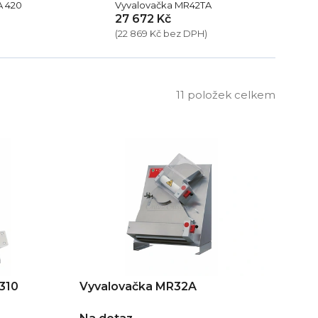
A 420
Vyvalovačka MR42TA
27 672 Kč
(22 869 Kč bez DPH)
11
položek celkem
310
Vyvalovačka MR32A