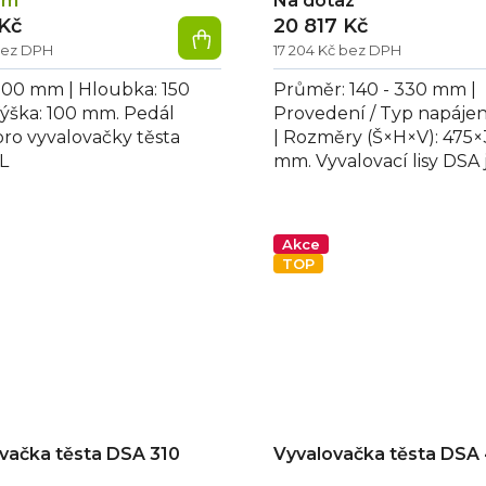
em
Na dotaz
 Kč
20 817 Kč
bez DPH
17 204 Kč bez DPH
 200 mm | Hloubka: 150
Průměr: 140 - 330 mm |
ýška: 100 mm. Pedál
Provedení / Typ napájen
pro vyvalovačky těsta
| Rozměry (Š×H×V): 475
L
mm. Vyvalovací lisy DSA 
celonerezovém provede
vybaveny 2 páry...
Akce
TOP
vačka těsta DSA 310
Vyvalovačka těsta DSA