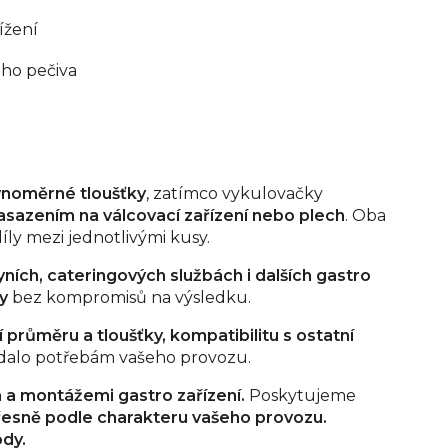
ížení
ého pečiva
vnoměrné tloušťky
, zatímco vykulovačky
nasazením na válcovací zařízení nebo plech
. Oba
íly mezi jednotlivými kusy.
hyních, cateringových službách i dalších gastro
y
bez kompromisů na výsledku.
 průměru a tloušťky, kompatibilitu s ostatní
ídalo potřebám vašeho provozu.
 a montážemi gastro zařízení.
Poskytujeme
esně podle charakteru vašeho provozu.
ody.