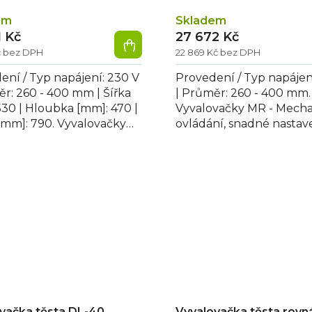
em
Skladem
1 Kč
27 672 Kč
č bez DPH
22 869 Kč bez DPH
ení / Typ napájení: 230 V
Provedení / Typ napájen
ěr: 260 - 400 mm | Šířka
| Průměr: 260 - 400 mm.
530 | Hloubka [mm]: 470 |
Vyvalovačky MR - Mech
[mm]: 790. Vyvalovačky
ovládání, snadné nastav
echanické ovládání,
tloušťky válcovaného tě
..
obou sad válců....
vačka těsta DL-40
Vyvalovačka těsta rovn