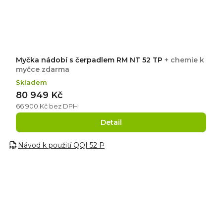
Myčka nádobí s čerpadlem RM NT 52 TP
+ chemie k
myčce zdarma
Skladem
80 949 Kč
66 900 Kč bez DPH
Detail
Návod k použití QQI 52 P
5,0
Průměrné
1
hodnocení
hodnocení
produktu
je
5
1x
5,0
z
4
0x
5
hvězdiček.
3
0x