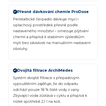
Přesné dávkování chemie ProDose
Peristaltické čerpadlo dávkuje mycí i
oplachový prostředek přesně podle
nastaveného množství – omezuje plýtvání
chemií a přispívá k stabilním výsledkům
mytí bez závislosti na manuálním nastavení
obsluhy.
Dvojitá filtrace ArchiMedes
Systém dvojité filtrace s přepadovým
vypouštěním zajišťuje, že do odpadu
odchází pouze 18 % čisté vody z vany.
Zbývající voda zůstává v cyklu a přispívá k
nízké spotřebě 2,1 l na koš.