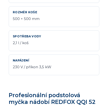
ROZMĚR KOŠE
500 × 500 mm
SPOTŘEBA VODY
2,1 l / koš
NAPÁJENÍ
230 V / příkon 3,5 kW
Profesionální podstolová
myčka nádobí REDFOX QQI 52