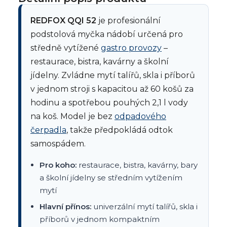
REDFOX QQI 52
je profesionální
podstolová myčka nádobí určená pro
středně vytížené
gastro provozy
–
restaurace, bistra, kavárny a školní
jídelny. Zvládne mytí talířů, skla i příborů
v jednom stroji s kapacitou až 60 košů za
hodinu a spotřebou pouhých 2,1 l vody
na koš. Model je bez
odpadového
čerpadla
, takže předpokládá odtok
samospádem.
Pro koho:
restaurace, bistra, kavárny, bary
a školní jídelny se středním vytížením
mytí
Hlavní přínos:
univerzální mytí talířů, skla i
příborů v jednom kompaktním