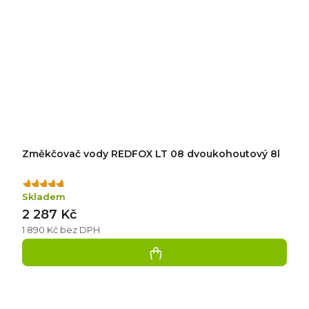
Změkčovač vody REDFOX LT 08 dvoukohoutový 8l
Průměrné
Skladem
hodnocení
2 287 Kč
produktu
je
1 890 Kč bez DPH
5,0
z
5
hvězdiček.