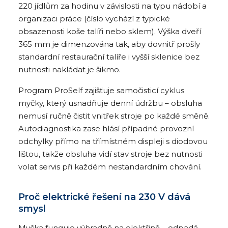
220 jídlům za hodinu v závislosti na typu nádobí a
organizaci práce (číslo vychází z typické
obsazenosti koše talíři nebo sklem). Výška dveří
365 mm je dimenzována tak, aby dovnitř prošly
standardní restaurační talíře i vyšší sklenice bez
nutnosti nakládat je šikmo.
Program ProSelf zajišťuje samočisticí cyklus
myčky, který usnadňuje denní údržbu – obsluha
nemusí ručně čistit vnitřek stroje po každé směně.
Autodiagnostika zase hlásí případné provozní
odchylky přímo na třímístném displeji s diodovou
lištou, takže obsluha vidí stav stroje bez nutnosti
volat servis při každém nestandardním chování.
Proč elektrické řešení na 230 V dává
smysl
Myčka funguje výhradně na elektřině – odpadá