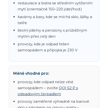
restaurace a bistra se středním vytížením
mytí (orientačně 150–220 jídel/hod.)
kavárny a bary, kde se míchá sklo, šálky a
talíře
školní jídelny a penziony s průběžným
mytím přes celý den
provozy, kde je odpad řešen
samospádem a přípojka je 230 V
Méně vhodné pro:
provozy, kde odpad nelze vést
samospádem – zvolte
QQI 52 P s
odpadovým čerpadlem
provozy zaměřené výhradně na barové
sklo s nárokem na úsporu místa –