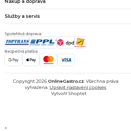
Nákup a doprava
Kontakty
Zákaznická podpora
Doprava a platba
Hodnocení obchodu
Služby a servis
Záruka
Věrnostní program
Nákup na splátky
Blog
Montáž
Obchodní podmínky
Servis a reklamace
Ochrana osobních údajů
Spolehlivá doprava:
Poptávka
Reklamační řády
Gastro projekty
Značky
Bezpečná platba:
Gastro velkoobchod
Copyright 2026
OnlineGastro.cz
. Všechna práva
vyhrazena.
Upravit nastavení cookies
Vytvořil Shoptet
×