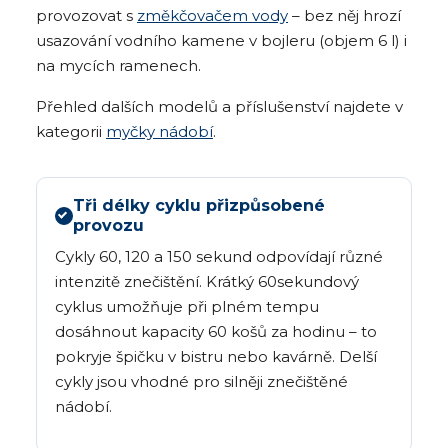
provozovat s
změkčovačem vody
– bez něj hrozí
usazování vodního kamene v bojleru (objem 6 l) i
na mycích ramenech.
Přehled dalších modelů a příslušenství najdete v
kategorii
myčky nádobí
.
Tři délky cyklu přizpůsobené
provozu
Cykly 60, 120 a 150 sekund odpovídají různé
intenzitě znečištění. Krátký 60sekundový
cyklus umožňuje při plném tempu
dosáhnout kapacity 60 košů za hodinu – to
pokryje špičku v bistru nebo kavárně. Delší
cykly jsou vhodné pro silněji znečištěné
nádobí.