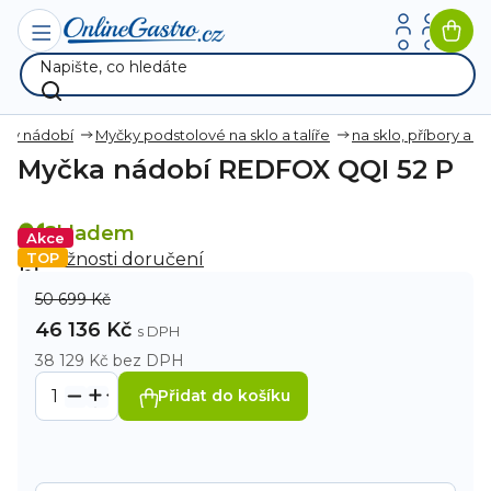
Přejít
na
Nák
obsah
koší
ky nádobí
Myčky podstolové na sklo a talíře
na sklo, příbory a ta
Myčka nádobí REDFOX QQI 52 P
Skladem
Akce
TOP
Možnosti doručení
50 699 Kč
46 136 Kč
38 129 Kč
bez DPH
Přidat do košíku