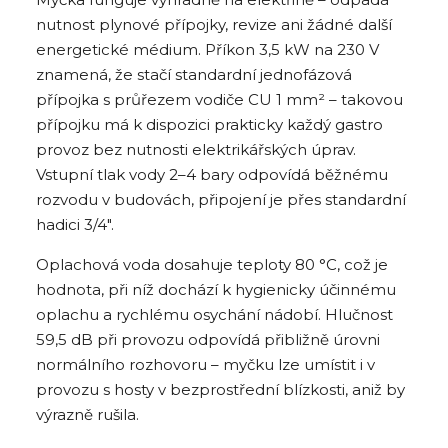
nutnost plynové přípojky, revize ani žádné další
energetické médium. Příkon 3,5 kW na 230 V
znamená, že stačí standardní jednofázová
přípojka s průřezem vodiče CU 1 mm² – takovou
přípojku má k dispozici prakticky každý gastro
provoz bez nutnosti elektrikářských úprav.
Vstupní tlak vody 2–4 bary odpovídá běžnému
rozvodu v budovách, připojení je přes standardní
hadici 3/4".
Oplachová voda dosahuje teploty 80 °C, což je
hodnota, při níž dochází k hygienicky účinnému
oplachu a rychlému osychání nádobí. Hlučnost
59,5 dB při provozu odpovídá přibližně úrovni
normálního rozhovoru – myčku lze umístit i v
provozu s hosty v bezprostřední blízkosti, aniž by
výrazně rušila.