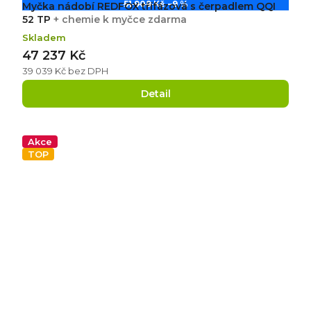
51 909 Kč
–9 %
Myčka nádobí REDFOX třífázová s čerpadlem QQI
52 TP
+ chemie k myčce zdarma
Skladem
47 237 Kč
39 039 Kč bez DPH
Detail
Akce
TOP