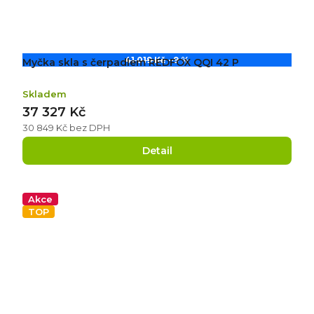
41 019 Kč
–9 %
Myčka skla s čerpadlem REDFOX QQI 42 P
Skladem
37 327 Kč
30 849 Kč bez DPH
Detail
Akce
TOP