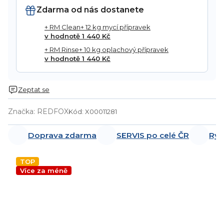
Zdarma od nás dostanete
+ RM Clean+ 12 kg mycí přípravek
v hodnotě 1 440 Kč
+ RM Rinse+ 10 kg oplachový přípravek
v hodnotě 1 440 Kč
Zeptat se
Značka:
REDFOX
Kód:
X00011281
Doprava zdarma
SERVIS po celé ČR
Ryc
TOP
Více za méně