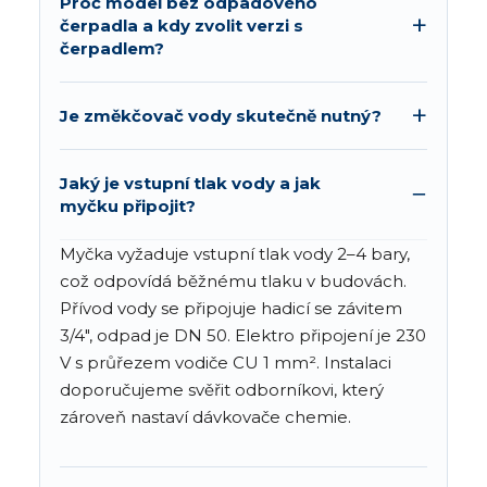
Proč model bez odpadového
čerpadla a kdy zvolit verzi s
čerpadlem?
Je změkčovač vody skutečně nutný?
Jaký je vstupní tlak vody a jak
myčku připojit?
Myčka vyžaduje vstupní tlak vody 2–4 bary,
což odpovídá běžnému tlaku v budovách.
Přívod vody se připojuje hadicí se závitem
3/4", odpad je DN 50. Elektro připojení je 230
V s průřezem vodiče CU 1 mm². Instalaci
doporučujeme svěřit odborníkovi, který
zároveň nastaví dávkovače chemie.