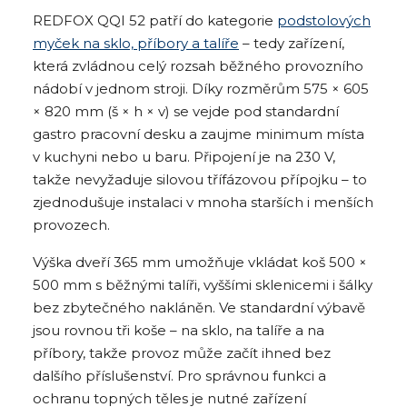
REDFOX QQI 52 patří do kategorie
podstolových
myček na sklo, příbory a talíře
– tedy zařízení,
která zvládnou celý rozsah běžného provozního
nádobí v jednom stroji. Díky rozměrům 575 × 605
× 820 mm (š × h × v) se vejde pod standardní
gastro pracovní desku a zaujme minimum místa
v kuchyni nebo u baru. Připojení je na 230 V,
takže nevyžaduje silovou třífázovou přípojku – to
zjednodušuje instalaci v mnoha starších i menších
provozech.
Výška dveří 365 mm umožňuje vkládat koš 500 ×
500 mm s běžnými talíři, vyššími sklenicemi i šálky
bez zbytečného nakláněn. Ve standardní výbavě
jsou rovnou tři koše – na sklo, na talíře a na
příbory, takže provoz může začít ihned bez
dalšího příslušenství. Pro správnou funkci a
ochranu topných těles je nutné zařízení