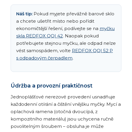
Náš tip:
Pokud myjete převážně barové sklo
a chcete ušetřit místo nebo pořídit
ekonomičtější řešení, podívejte se na
myčku
skla REDFOX QQI 42
. Naopak pokud
potřebujete stejnou myčku, ale odpad nelze
vést samospádem, volte
REDFOX QQI 52 P
s odpadovým čerpadlem
.
Údržba a provozní praktičnost
Jednoplášťové nerezové provedení usnadňuje
každodenní otírání a čištění vnějšku myčky. Mycí a
oplachová ramena (otočná dvoucípá, z
kompozitního materiálu) jsou uchycena ručně
povolitelným šroubem – obsluha je může