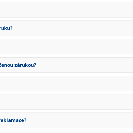
ruku?
uženou zárukou?
 reklamace?