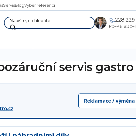
ás
Servis
Blog
Výběr referencí
228 229
Po–Pá: 8:30–1
AKCE %
Vymetání skladů
Poptávka a návr
pozáruční servis gastro
Reklamace / výměna
tro.cz
í i náhradními díly