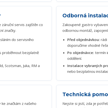
y
Odborná instala
záruční servis zajištěn co
Zakoupené gastro vybavení 
ní značky.
odbornou montáž, zapojení a
láním do servisního
Před objednávkou:
rádi
doporučíme vhodné řeše
s proběhnout bezplatně
Po objednávce:
termín i
oddělení.
d, Scotsman, Juka, RM a
Instalace vybraných pr
nebo bezplatnou instalac
Technická pomo
íly ke značkám z našeho
Nejste si jistí, zda je potř