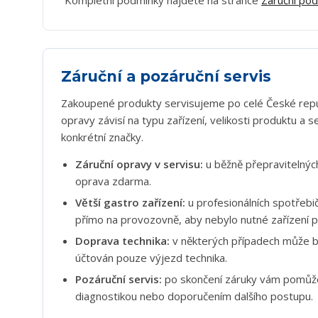
Kompletní podmínky najdete na stránce
Záruční po
Záruční a pozáruční servis
Zakoupené produkty servisujeme po celé České repu
opravy závisí na typu zařízení, velikosti produktu a 
konkrétní značky.
Záruční opravy v servisu:
u běžně přepravitelných
oprava zdarma.
Větší gastro zařízení:
u profesionálních spotřebi
přímo na provozovně, aby nebylo nutné zařízení p
Doprava technika:
v některých případech může b
účtován pouze výjezd technika.
Pozáruční servis:
po skončení záruky vám pomůž
diagnostikou nebo doporučením dalšího postupu.