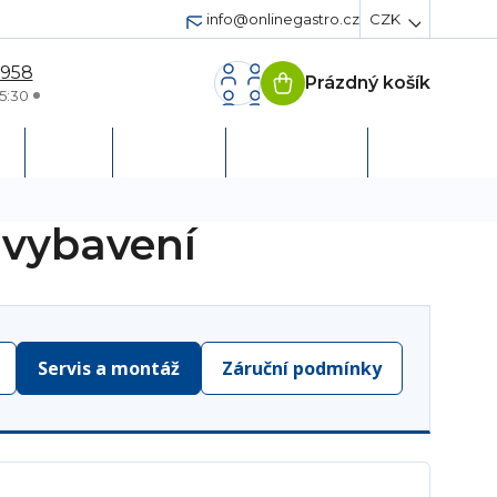
info@onlinegastro.cz
CZK
 958
Prázdný košík
Nákupní
5:30
košík
h
Servis
Podpora
Založit účet
 vybavení
Servis a montáž
Záruční podmínky