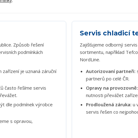
dmínky
.
Servis chladicí 
blice. Způsob řešení
Zajišťujeme odborný servis 
servisních podmínkách
sortimentu, například Tefc
NordLine.
 zařízení je uznaná záruční
Autorizovaní partneři:
s
partnerů po celé ČR.
čů často řešíme servis
Opravy na provozovně:
řevážet.
nutnosti převážet zařízen
ýt dle podmínek výrobce
Prodloužená záruka:
u 
servis řešen co nejpohodl
eme s opravou,