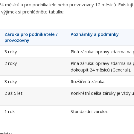
24 měsíců a pro podnikatele nebo provozovny 12 měsíců. Existují a
 výjimek si prohlédněte tabulku:
Záruka pro podnikatele /
Poznámky a podmínky
provozovny
3 roky
Plná záruka: opravy zdarma na 
2 roky
Plná záruka: opravy zdarma na
dokoupit 24 měsíců (Generali).
3 roky
Rozšířená záruka.
2 až 5 let
Konkrétní délka záruky je vždy
1 rok
Standardní záruka.