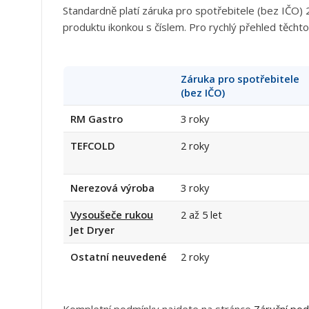
Standardně platí záruka pro spotřebitele (bez IČO) 
produktu ikonkou s číslem. Pro rychlý přehled těchto
Záruka pro spotřebitele
(bez IČO)
RM Gastro
3 roky
TEFCOLD
2 roky
Nerezová výroba
3 roky
Vysoušeče rukou
2 až 5 let
Jet Dryer
Ostatní neuvedené
2 roky