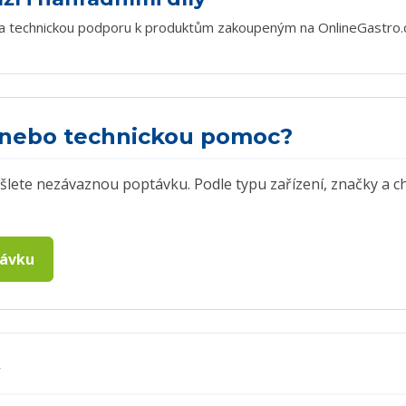
a technickou podporu k produktům zakoupeným na OnlineGastro.c
ž nebo technickou pomoc?
ošlete nezávaznou poptávku. Podle typu zařízení, značky 
távku