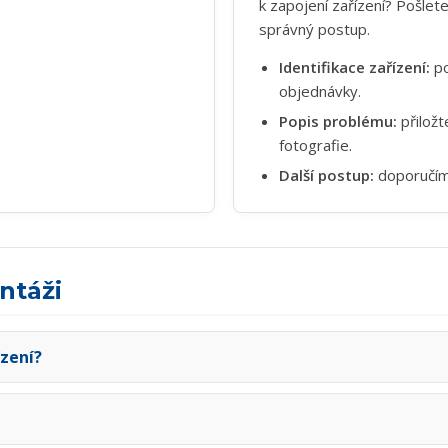
k zapojení zařízení? Pošle
správný postup.
Identifikace zařízení:
po
objednávky.
Popis problému:
přiložt
fotografie.
Další postup:
doporučíme
ntáži
ízení?