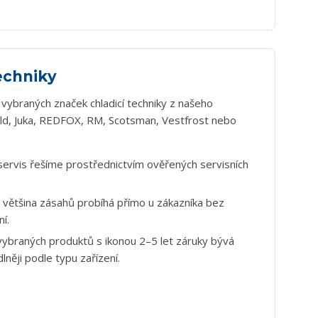
techniky
vybraných značek chladicí techniky z našeho
old, Juka, REDFOX, RM, Scotsman, Vestfrost nebo
ervis řešíme prostřednictvím ověřených servisních
většina zásahů probíhá přímo u zákazníka bez
í.
vybraných produktů s ikonou 2–5 let záruky bývá
něji podle typu zařízení.