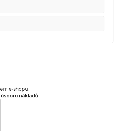
šem e-shopu.
a úsporu nákladů