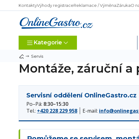
Přejít
Kontakty
Výhody registrace
Reklamace / Výměna
Záruka
O n
na
obsah
Kategorie
Dle typu provozu
Servis
Montáže, záruční a 
Servisní oddělení OnlineGastro.cz
Po–Pá:
8:30–15:30
Tel.:
+420 228 229 958
E-mail:
info@onlinegas
Pomůžeme se servisem, montáž