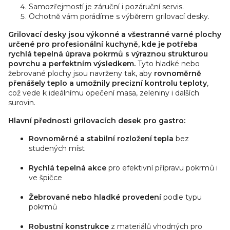
Samozřejmostí je záruční i pozáruční servis.
Ochotně vám porádíme s výběrem grilovací desky.
Grilovací desky jsou výkonné a všestranné varné plochy
určené pro profesionální kuchyně, kde je potřeba
rychlá tepelná úprava pokrmů s výraznou strukturou
povrchu a perfektním výsledkem.
Tyto hladké nebo
žebrované plochy jsou navrženy tak, aby
rovnoměrně
přenášely teplo a umožnily precizní kontrolu teploty
,
což vede k ideálnímu opečení masa, zeleniny i dalších
surovin.
Hlavní přednosti grilovacích desek pro gastro:
Rovnoměrné a stabilní rozložení tepla
bez
studených míst
Rychlá tepelná akce
pro efektivní přípravu pokrmů i
ve špičce
Žebrované nebo hladké provedení
podle typu
pokrmů
Robustní konstrukce
z materiálů vhodných pro