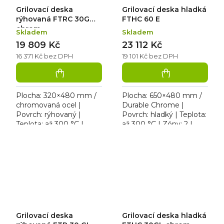
Grilovací deska
Grilovací deska hladká
rýhovaná FTRC 30G
FTHC 60 E
chrom
Skladem
Skladem
19 809 Kč
23 112 Kč
16 371 Kč bez DPH
19 101 Kč bez DPH
Plocha: 320×480 mm /
Plocha: 650×480 mm /
chromovaná ocel |
Durable Chrome |
Povrch: rýhovaný |
Povrch: hladký | Teplota:
Teplota: až 300 °C |
až 300 °C | Zóny: 2 |
Provedení: stolní |
Provedení: stolní |
Rozměr: 328×0×285
Rozměr: 658×541×285
mm | plyn (propan-
mm | 400 V / 6 kW.
butan / zemní plyn) /...
Hladká...
Grilovací deska
Grilovací deska hladká