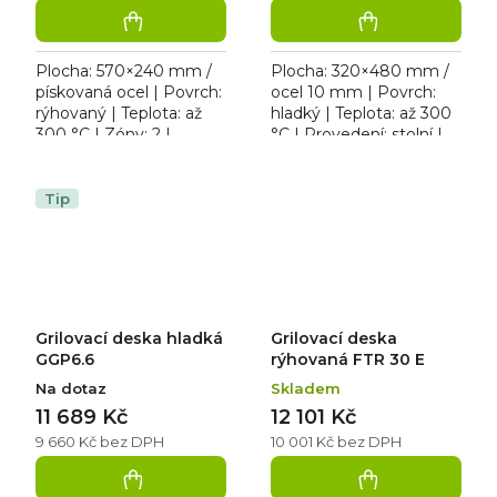
Plocha: 570×240 mm /
Plocha: 320×480 mm /
pískovaná ocel | Povrch:
ocel 10 mm | Povrch:
rýhovaný | Teplota: až
hladký | Teplota: až 300
300 °C | Zóny: 2 |
°C | Provedení: stolní |
Provedení: stolní |
Rozměr: 328×541×285
Rozměr: 593×356×185
mm | 230 V / 3,0 kW.
mm | 230 V / 2,4 kW....
Elektrická grilovací...
Tip
Grilovací deska hladká
Grilovací deska
GGP6.6
rýhovaná FTR 30 E
Na dotaz
Skladem
11 689 Kč
12 101 Kč
9 660 Kč bez DPH
10 001 Kč bez DPH