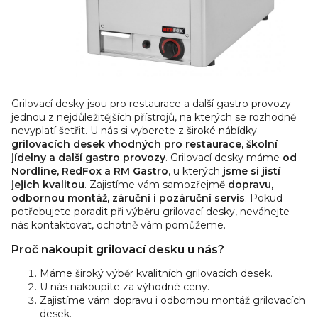
ý
p
i
s
u
Grilovací desky jsou pro restaurace a další gastro provozy
jednou z nejdůležitějších přístrojů, na kterých se rozhodně
nevyplatí šetřit. U nás si vyberete z široké nábídky
grilovacích desek vhodných pro restaurace, školní
jídelny a další gastro provozy
. Grilovací desky máme
od
Nordline, RedFox a RM Gastro
, u kterých
jsme si jistí
jejich kvalitou
. Zajistíme vám samozřejmě
dopravu,
odbornou montáž, záruční i pozáruční servis
. Pokud
potřebujete poradit při výběru grilovací desky, neváhejte
nás kontaktovat, ochotně vám pomůžeme.
Proč nakoupit grilovací desku u nás?
Máme široký výběr kvalitních grilovacích desek.
U nás nakoupíte za výhodné ceny.
Zajistíme vám dopravu i odbornou montáž grilovacích
desek.