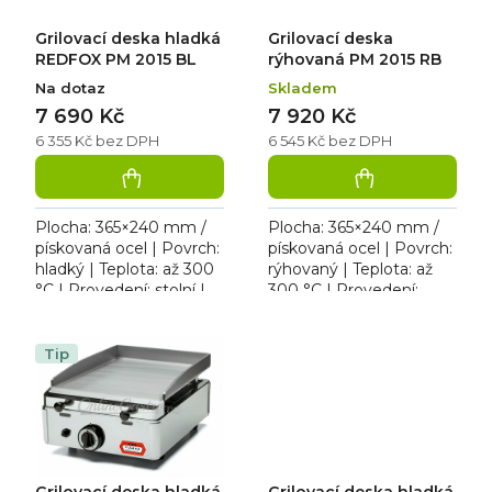
u
o
k
d
Grilovací deska hladká
Grilovací deska
t
u
ů
k
REDFOX PM 2015 BL
rýhovaná PM 2015 RB
t
Na dotaz
Skladem
ů
7 690 Kč
7 920 Kč
6 355 Kč bez DPH
6 545 Kč bez DPH
Plocha: 365×240 mm /
Plocha: 365×240 mm /
pískovaná ocel | Povrch:
pískovaná ocel | Povrch:
hladký | Teplota: až 300
rýhovaný | Teplota: až
°C | Provedení: stolní |
300 °C | Provedení:
Rozměr: 388×334×185
stolní | Rozměr:
mm | 230 V / 1,8 kW.
388×334×185 mm | 230
Elektrická grilovací...
V / 1,8 kW. Rýhovaná
Tip
grilovací...
Grilovací deska hladká
Grilovací deska hladká