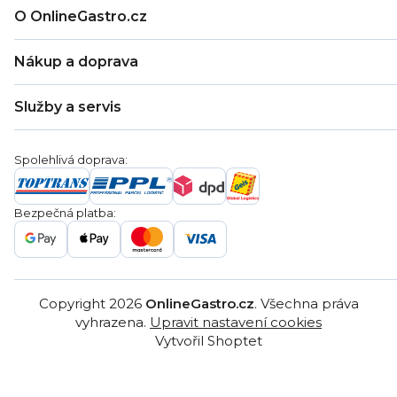
O OnlineGastro.cz
O nás
Nákup a doprava
Kontakty
Zákaznická podpora
Doprava a platba
Hodnocení obchodu
Služby a servis
Záruka
Věrnostní program
Nákup na splátky
Blog
Montáž
Obchodní podmínky
Servis a reklamace
Ochrana osobních údajů
Spolehlivá doprava:
Poptávka
Reklamační řády
Gastro projekty
Značky
Bezpečná platba:
Gastro velkoobchod
Copyright 2026
OnlineGastro.cz
. Všechna práva
vyhrazena.
Upravit nastavení cookies
Vytvořil Shoptet