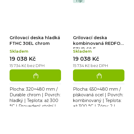
Tip
Grilovací deska hladká
Grilovací deska
FTHC 30EL chrom
kombinovaná REDFOX
FTHR 60 E
Skladem
Skladem
19 038 Kč
19 038 Kč
15 734 Kč bez DPH
15 734 Kč bez DPH
Plocha: 320×480 mm /
Plocha: 650×480 mm /
Durable chrom | Povrch:
pískovaná ocel | Povrch:
hladký | Teplota: až 300
kombinovaný | Teplota:
°C | Provedení: stolní |
až 300 °C | Zóny: 2 |
Rozměr: 328×609×290
Provedení: stolní |
mm | 230 V / 3,0 kW.
Rozměr: 658×541×285
Elektrická grilovací...
mm | 400 V / 6 kW....