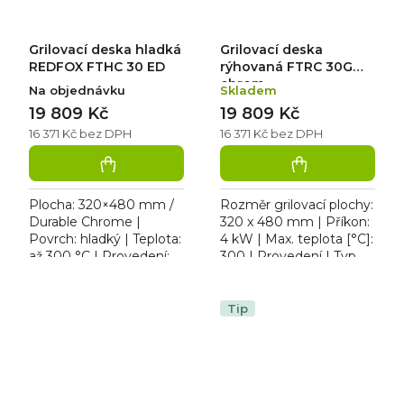
Grilovací deska hladká
Grilovací deska
REDFOX FTHC 30 ED
rýhovaná FTRC 30G
chrom
Na objednávku
Skladem
19 809 Kč
19 809 Kč
16 371 Kč bez DPH
16 371 Kč bez DPH
Plocha: 320×480 mm /
Rozměr grilovací plochy:
Durable Chrome |
320 x 480 mm | Příkon:
Povrch: hladký | Teplota:
4 kW | Max. teplota [°C]:
až 300 °C | Provedení:
300 | Provedení | Typ
stolní | Rozměr:
napájení: Propan butan,
330×654×285 mm | 230
zemní plyn | Typ
V / 3,0 kW. Elektrická
povrchu: rýhovaná....
Tip
grilovací...