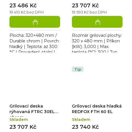
23 486 Kč
23 707 Kč
19 410 Kč bez DPH
19 593 Kč bez DPH
Plocha: 320×480 mm /
Rozměr grilovací plochy:
Durable chrom | Povrch:
320 x 480 mm | Příkon
hladký | Teplota: až 300
[kW]: 3,000 | Max.
°C | Provedení: stolní |
teplota [°C]: 300 | Typ
Rozměr: 328×609×290
povrchu: rýhovaná |
mm | plyn (zemní /
Provedení | Typ
propan-butan) / 4 kW....
napájení: 230 V.
Tip
Elektrická...
Grilovací deska
Grilovací deska hladká
rýhovaná FTRC 30EL
REDFOX FTH 60 EL
chrom
Skladem
Skladem
23 707 Kč
23 740 Kč