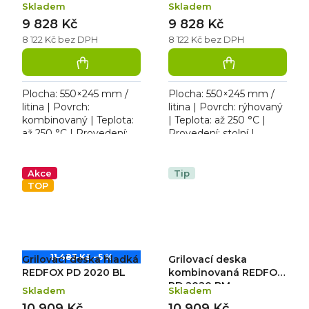
Skladem
Skladem
9 828 Kč
9 828 Kč
8 122 Kč bez DPH
8 122 Kč bez DPH
Plocha: 550×245 mm /
Plocha: 550×245 mm /
litina | Povrch:
litina | Povrch: rýhovaný
kombinovaný | Teplota:
| Teplota: až 250 °C |
až 250 °C | Provedení:
Provedení: stolní |
stolní | Rozměr:
Rozměr: 690×370×190
690×370×190 mm | 230
mm | 230 V. Elektrická
V. Elektrická grilovací
grilovací plotna s...
Akce
Tip
plotna s...
TOP
11 483 Kč
–5 %
Grilovací deska hladká
Grilovací deska
REDFOX PD 2020 BL
kombinovaná REDFOX
PD 2020 BM
Skladem
Skladem
10 909 Kč
10 909 Kč