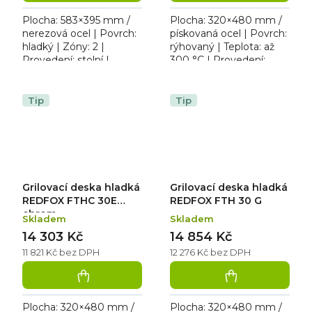
Plocha: 583×395 mm /
Plocha: 320×480 mm /
nerezová ocel | Povrch:
pískovaná ocel | Povrch:
hladký | Zóny: 2 |
rýhovaný | Teplota: až
Provedení: stolní |
300 °C | Provedení:
Rozměr: 620×510×235
stolní | Rozměr:
mm | plyn / 5,5 kW.
328×541×285 mm | 230
Plynová grilovací deska
V / 3,0 kW. Elektrická...
Tip
Tip
s hladkou...
Grilovací deska hladká
Grilovací deska hladká
REDFOX FTHC 30E
REDFOX FTH 30 G
chrom
Skladem
Skladem
14 303 Kč
14 854 Kč
11 821 Kč bez DPH
12 276 Kč bez DPH
Plocha: 320×480 mm /
Plocha: 320×480 mm /