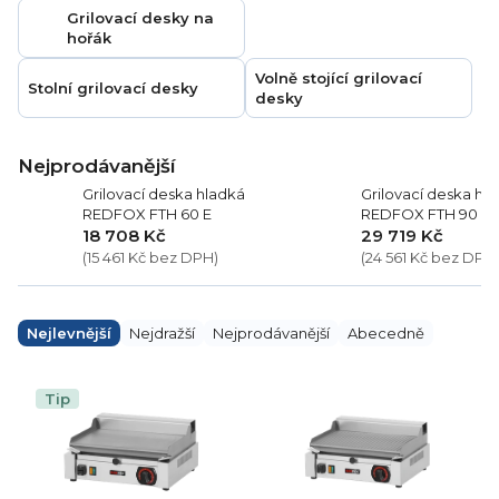
Grilovací desky na
hořák
Volně stojící grilovací
Stolní grilovací desky
desky
Nejprodávanější
Grilovací deska hladká
Grilovací deska hl
REDFOX FTH 60 E
REDFOX FTH 90 E
18 708 Kč
29 719 Kč
(15 461 Kč bez DPH)
(24 561 Kč bez DPH
Ř
a
Nejlevnější
Nejdražší
Nejprodávanější
Abecedně
z
e
V
n
ý
Tip
í
p
p
i
r
s
o
p
d
r