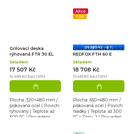
Rozměr: 328×541×285
328×0×285 mm | plyn
mm | 230 V / 3 kW.
(propan butan / zemní
Akce
Elektrická...
plyn) / 4...
TOP
20 558 Kč
–9 %
Grilovací deska
Grilovací deska hladká
rýhovaná FTR 30 EL
REDFOX FTH 60 E
Skladem
Skladem
17 507 Kč
18 708 Kč
14 469 Kč bez DPH
15 461 Kč bez DPH
Plocha: 320×480 mm /
Plocha: 650×480 mm /
pískovaná ocel | Povrch:
pískovaná ocel | Povrch:
rýhovaný | Teplota: až
hladký | Teplota: až 300
300 °C | Provedení:
°C | Zóny: 2 | Provedení:
stolní | Rozměr:
stolní | Rozměr:
328×609×290 mm | 230
658×541×285 mm | 400
V / 3,0 kW. Elektrická...
V / 6 kW. Elektrická...