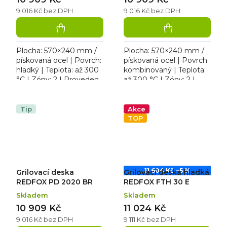
9 016 Kč bez DPH
9 016 Kč bez DPH
Plocha: 570×240 mm /
Plocha: 570×240 mm /
pískovaná ocel | Povrch:
pískovaná ocel | Povrch:
hladký | Teplota: až 300
kombinovaný | Teplota:
°C | Zóny: 2 | Provedení:
až 300 °C | Zóny: 2 |
stolní | Rozměr:
Provedení: stolní |
593×366×185 mm | 230
Rozměr: 593×356×185
V / 2,4 kW. Stolní...
mm | 230 V / 2,4 kW....
Tip
Akce
TOP
11 604 Kč
–5 %
Grilovací deska
Grilovací deska hladká
REDFOX PD 2020 BR
REDFOX FTH 30 E
Skladem
Skladem
10 909 Kč
11 024 Kč
9 016 Kč bez DPH
9 111 Kč bez DPH