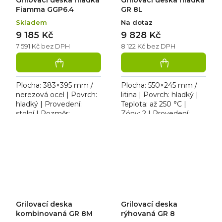
Fiamma GGP6.4
GR 8L
Skladem
Na dotaz
9 185 Kč
9 828 Kč
7 591 Kč bez DPH
8 122 Kč bez DPH
Plocha: 383×395 mm /
Plocha: 550×245 mm /
nerezová ocel | Povrch:
litina | Povrch: hladký |
hladký | Provedení:
Teplota: až 250 °C |
stolní | Rozměr:
Zóny: 2 | Provedení:
420×510×235 mm | plyn
stolní | Rozměr:
/ 3,1 kW. Plynová
690×370×190 mm | 230
grilovací deska s hladkou
V / 2,1 kW. Elektrická...
nerezovou...
Grilovací deska
Grilovací deska
kombinovaná GR 8M
rýhovaná GR 8