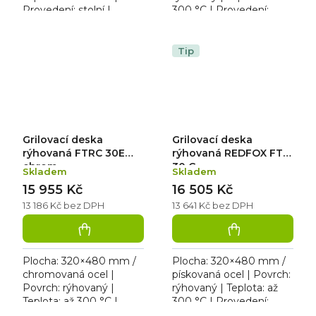
Provedení: stolní |
300 °C | Provedení:
Rozměr: 328×609×290
stolní | Rozměr:
mm | 230 V / 3,0 kW.
328×541×285 mm | 230
Elektrická grilovací
V / 3,0 kW. Grilovací
Tip
deska s...
deska s...
Grilovací deska
Grilovací deska
rýhovaná FTRC 30E
rýhovaná REDFOX FTR
chrom
30 G
Skladem
Skladem
15 955 Kč
16 505 Kč
13 186 Kč bez DPH
13 641 Kč bez DPH
Plocha: 320×480 mm /
Plocha: 320×480 mm /
chromovaná ocel |
pískovaná ocel | Povrch:
Povrch: rýhovaný |
rýhovaný | Teplota: až
Teplota: až 300 °C |
300 °C | Provedení:
Provedení: stolní |
stolní | Rozměr: