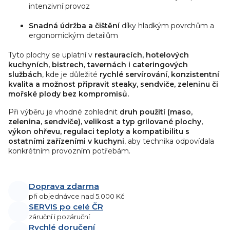
intenzivní provoz
Snadná údržba a čištění
díky hladkým povrchům a
ergonomickým detailům
Tyto plochy se uplatní v
restauracích, hotelových
kuchyních, bistrech, tavernách i cateringových
službách
, kde je důležité
rychlé servírování, konzistentní
kvalita a možnost připravit steaky, sendviče, zeleninu či
mořské plody bez kompromisů.
Při výběru je vhodné zohlednit
druh použití (maso,
zelenina, sendviče), velikost a typ grilované plochy,
výkon ohřevu, regulaci teploty a kompatibilitu s
ostatními zařízeními v kuchyni
, aby technika odpovídala
konkrétním provozním potřebám.
Doprava zdarma
při objednávce nad 5.000 Kč
SERVIS po celé ČR
záruční i pozáruční
Rychlé doručení