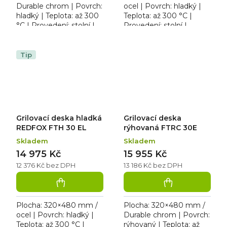
Durable chrom | Povrch:
ocel | Povrch: hladký |
hladký | Teplota: až 300
Teplota: až 300 °C |
°C | Provedení: stolní |
Provedení: stolní |
Rozměr: 328×541×285
Rozměr: 328×598×285
mm | 230 V / 3,0 kW.
mm | plyn (propan
Elektrická grilovací...
butan, zemní plyn) / 4
Tip
kW....
Grilovací deska hladká
Grilovací deska
REDFOX FTH 30 EL
rýhovaná FTRC 30E
Skladem
Skladem
14 975 Kč
15 955 Kč
12 376 Kč bez DPH
13 186 Kč bez DPH
Plocha: 320×480 mm /
Plocha: 320×480 mm /
ocel | Povrch: hladký |
Durable chrom | Povrch:
Teplota: až 300 °C |
rýhovaný | Teplota: až