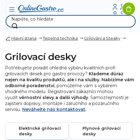
Přejít
na
Nák
obsah
koší
Hlavní strana
Tepelná technika
Grilování a Steaky
Grilovací desky
Potřebujete poradit ohledně výběru kvalitních profi
grilovacích desek pro gastro provozy?
Klademe důraz
nejen na kvalitu produktů, ale i na služby. Nabízíme vám
odborné poradenství
, pomůžeme vám s výběrem
vhodného modelu. Registrovaní zákazníci mohou
využít
věrnostní slevy a další výhody
. Samozřejmostí je
zajištění dopravy, montáže i záručního a pozáručního
servisu.
Neváhejte nás kontaktovat
.
Elektrické grilovací
Plynové grilovací
desky
desky