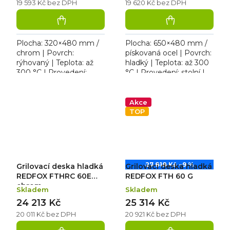
19 593 Kč bez DPH
19 620 Kč bez DPH
Plocha: 320×480 mm /
Plocha: 650×480 mm /
chrom | Povrch:
pískovaná ocel | Povrch:
rýhovaný | Teplota: až
hladký | Teplota: až 300
300 °C | Provedení:
°C | Provedení: stolní |
stolní | Rozměr:
Rozměr: 658×609×290
328×609×290 mm | 230
mm | 400 V / 6,0 kW.
V / 3,0 kW. Elektrická
Elektrická grilovací...
Akce
grilovací deska...
TOP
27 818 Kč
–9 %
Grilovací deska hladká
Grilovací deska hladká
REDFOX FTHRC 60E
REDFOX FTH 60 G
chrom
Skladem
Skladem
24 213 Kč
25 314 Kč
20 011 Kč bez DPH
20 921 Kč bez DPH