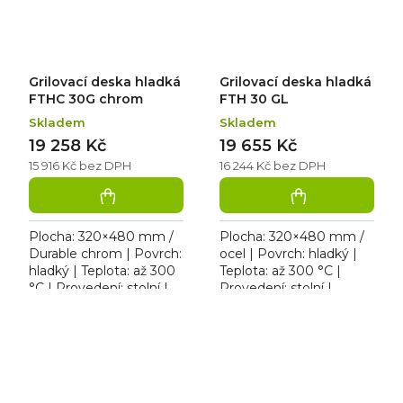
Grilovací deska hladká
Grilovací deska hladká
FTHC 30G chrom
FTH 30 GL
Skladem
Skladem
19 258 Kč
19 655 Kč
15 916 Kč bez DPH
16 244 Kč bez DPH
Plocha: 320×480 mm /
Plocha: 320×480 mm /
Durable chrom | Povrch:
ocel | Povrch: hladký |
hladký | Teplota: až 300
Teplota: až 300 °C |
°C | Provedení: stolní |
Provedení: stolní |
Rozměr: 328×598×285
Rozměr: 328×609×290
mm | plyn (propan
mm | plyn (zemní plyn /
butan / zemní plyn) / 4...
propan-butan) / 4 kW....