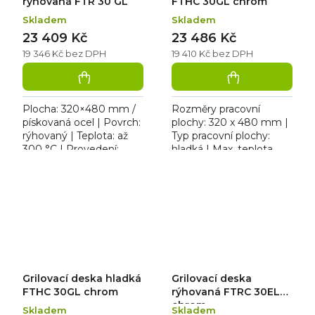
rýhovaná FTR 30 GL
FTHC 30GL chrom
Skladem
Skladem
23 409 Kč
23 486 Kč
19 346 Kč bez DPH
19 410 Kč bez DPH
Plocha: 320×480 mm /
Rozměry pracovní
pískovaná ocel | Povrch:
plochy: 320 x 480 mm |
rýhovaný | Teplota: až
Typ pracovní plochy:
300 °C | Provedení:
hladká | Max. teplota
stolní | Rozměr:
[°C]: 300 | Provedení |
328×609×290 mm | plyn
Typ napájení: Zemní
(zemní plyn / propan-
plyn, propan butan.
butan) /...
Plotna z...
Grilovací deska hladká
Grilovací deska
FTHC 30GL chrom
rýhovaná FTRC 30EL
chrom
Skladem
Skladem