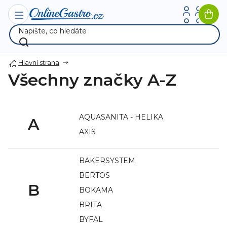
Přejít
na
Nák
obsah
koší
Hlavní strana
Všechny značky A-Z
AQUASANITA - HELIKA
A
AXIS
BAKERSYSTEM
BERTOS
B
BOKAMA
BRITA
BYFAL