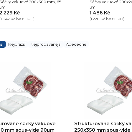
Sáčky vakuové 200x300 mm, 65
Sáčky vakuové 200x2
μm
μm
2 229 Kč
1 486 Kč
(1 842 Kč bez DPH)
(1 228 Kč bez DPH)
ší
Nejdražší
Nejprodávanější
Abecedně
urované sáčky vakuové
Strukturované sáčky v
50 mm sous-vide 90µm
250x350 mm sous-vide