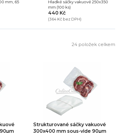
00 mm, 65
Hladké sáčky vakuové 250x350
mm (100 ks)
440 Kč
(364 Kč bez DPH)
24
položek celkem
akuové
Strukturované sáčky vakuové
 90µm
300x400 mm sous-vide 90µm