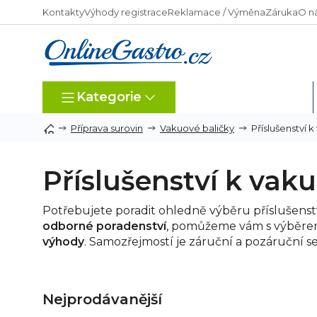
Přejít
Kontakty
Výhody registrace
Reklamace / Výměna
Záruka
O n
na
obsah
Kategorie
Dle typu provozu
Příslušenství
Příprava surovin
Vakuové baličky
Příslušenství k va
Potřebujete poradit ohledně výběru příslušens
odborné poradenství
, pomůžeme vám s výběre
výhody
. Samozřejmostí je záruční a pozáruční se
Nejprodávanější