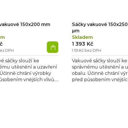
 vakuové 150x200 mm
Sáčky vakuové 150x250
μm
em
Skladem
Kč
1 393 Kč
bez DPH
1 151 Kč bez DPH
é sáčky slouží ke
Vakuové sáčky slouží ke
ému utěsnění a uzavření
správnému utěsnění a u
 Účinně chrání výrobky
obalu. Účinně chrání vý
ůsobením vnějších vlivů.
před působením vnějších
uování tedy prodlužují
Po vakuování tedy prod
ost...
trvanlivost...