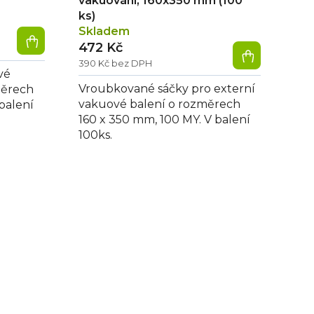
vakuování, 160x350 mm (100
ks)
Skladem
472 Kč
390 Kč bez DPH
vé
Vroubkované sáčky pro externí
měrech
vakuové balení o rozměrech
balení
160 x 350 mm, 100 MY. V balení
100ks.