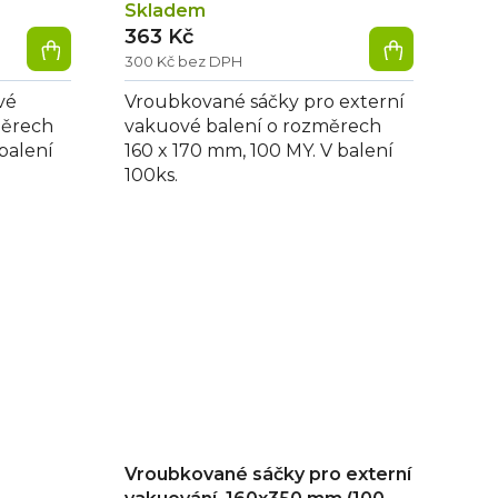
Skladem
363 Kč
300 Kč bez DPH
vé
Vroubkované sáčky pro externí
měrech
vakuové balení o rozměrech
balení
160 x 170 mm, 100 MY. V balení
100ks.
Vroubkované sáčky pro externí