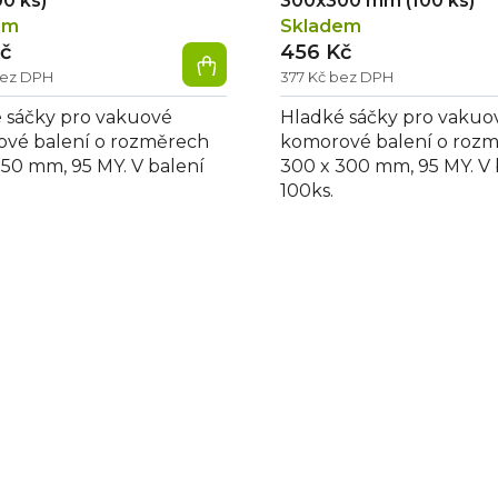
0 ks)
300x300 mm (100 ks)
em
Skladem
č
456 Kč
bez DPH
377 Kč bez DPH
 sáčky pro vakuové
Hladké sáčky pro vakuo
vé balení o rozměrech
komorové balení o roz
350 mm, 95 MY. V balení
300 x 300 mm, 95 MY. V 
100ks.