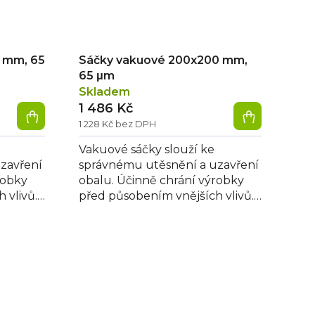
 mm, 65
Sáčky vakuové 200x200 mm,
65 μm
Skladem
1 486 Kč
1 228 Kč bez DPH
Vakuové sáčky slouží ke
zavření
správnému utěsnění a uzavření
robky
obalu. Účinně chrání výrobky
 vlivů.
před působením vnějších vlivů.
lužují
Po vakuování tedy prodlužují
trvanlivost...