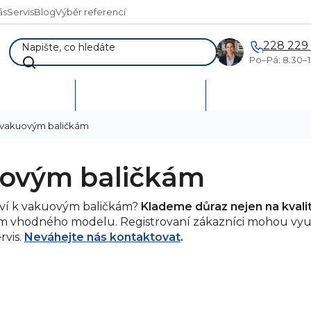
ás
Servis
Blog
Výběr referencí
228 229
Po–Pá: 8:30–1
AKCE %
Vymetání skladů
Poptávka a návr
 k vakuovým baličkám
kuovým baličkám
tví k vakuovým baličkám?
Klademe důraz nejen na kvalit
m vhodného modelu. Registrovaní zákazníci mohou vyu
rvis.
Neváhejte nás kontaktovat
.