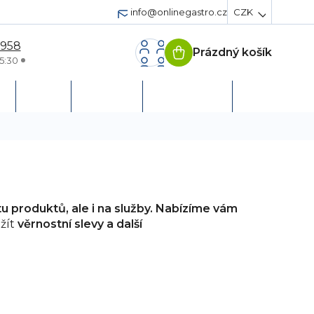
info@onlinegastro.cz
CZK
 958
Prázdný košík
Nákupní
5:30
košík
h
Servis
Podpora
Založit účet
u produktů, ale i na služby. Nabízíme vám
žít
věrnostní slevy a další