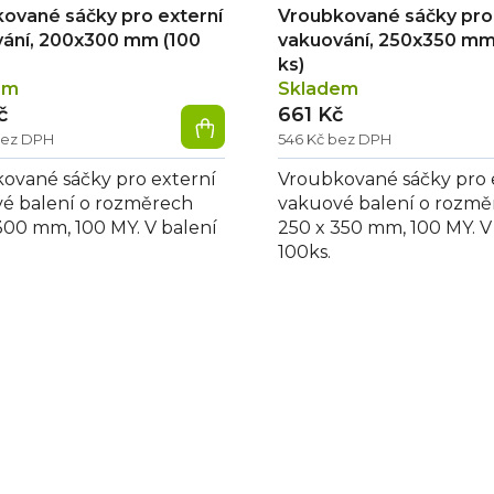
ované sáčky pro externí
Vroubkované sáčky pro 
ání, 200x300 mm (100
vakuování, 250x350 mm
ks)
em
Skladem
č
661 Kč
bez DPH
546 Kč bez DPH
ované sáčky pro externí
Vroubkované sáčky pro 
é balení o rozměrech
vakuové balení o rozmě
300 mm, 100 MY. V balení
250 x 350 mm, 100 MY. V
100ks.