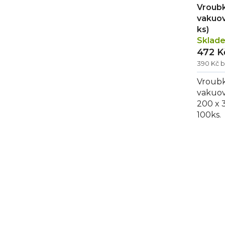
Vroubk
vakuov
ks)
Sklad
472 K
390 Kč 
Vroubk
vakuov
200 x 
100ks.