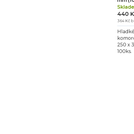
mm (10
Sklad
440 K
364 Kč 
Hladké
komoro
250 x 
100ks.