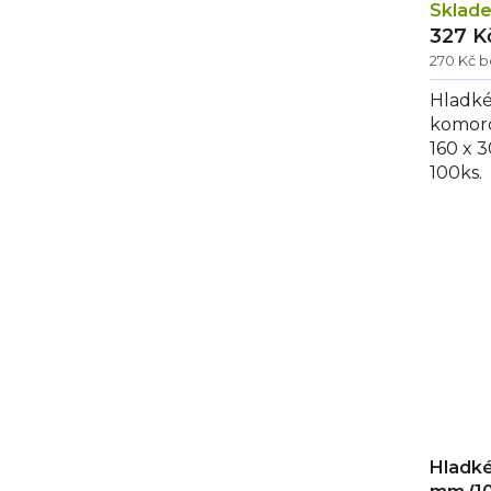
Sklad
327 K
270 Kč 
Hladké
komoro
160 x 
100ks.
Hladké