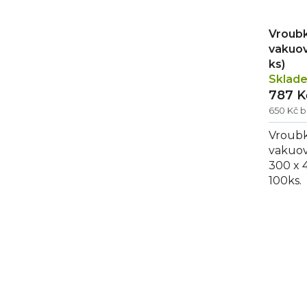
Vroubk
vakuov
ks)
Sklad
787 K
650 Kč 
Vroubk
vakuov
300 x 
100ks.