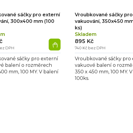
ované sáčky pro externí
Vroubkované sáčky pro 
ání, 300x400 mm (100
vakuování, 350x450 mm
ks)
em
Skladem
č
895 Kč
bez DPH
740 Kč bez DPH
ované sáčky pro externí
Vroubkované sáčky pro 
é balení o rozměrech
vakuové balení o rozmě
400 mm, 100 MY. V balení
350 x 450 mm, 100 MY. V
100ks.