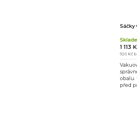
Sáčky
Sklad
1 113 
920 Kč 
Vakuov
správn
obalu.
před p
Po vak
trvanliv