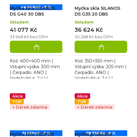
44 649 Kč
–8 %
Myčka skla SILANOS
Myčka skla SILANOS
DS G40 30 DBS
DS G35 20 DBS
Skladem
Skladem
41 077 Kč
36 624 Kč
33 948 Kč bez DPH
30 268 Kč bez DPH
Koš: 400×400 mm |
Koš: 350×350 mm |
Vstupní výška: 300 mm
Vstupní výška: 205 mm |
| Čerpadlo: ANO |
Čerpadlo: ANO |
Voda/cyklus: 2,4 l |
Voda/cyklus: 2,4 l |
Rozměr: 473×513×689
Rozměr: 423×466×589
mm. Provedení:
mm. Provedení:
dvouplášťové |
dvouplášťové |
Akce
Akce
Hlučnost: 48 dBA |
Hlučnost: 48 dBA....
TOP
TOP
Provedení...
+ Dárek zdarma
+ Dárek zdarma
31 339 Kč
–9 %
79 739 Kč
–9 %
Myčka skla REDFOX
Myčka průběžná