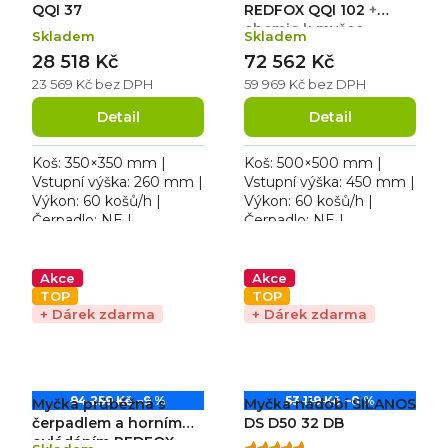
QQI 37
REDFOX QQI 102
+
chemie k myčce
Skladem
Skladem
zdarma
28 518 Kč
72 562 Kč
23 569 Kč bez DPH
59 969 Kč bez DPH
Detail
Detail
Koš: 350×350 mm |
Koš: 500×500 mm |
Vstupní výška: 260 mm |
Vstupní výška: 450 mm |
Výkon: 60 košů/h |
Výkon: 60 košů/h |
Čerpadlo: NE |
Čerpadlo: NE |
Voda/cyklus: 1,6 l |
Voda/cyklus: 2,1 l |
Rozměr: 401×490×595
Rozměr: 634×744×1530
mm | 230 V / 3,5 kW.
mm | 400 V / 8,5 kW.
Akce
Akce
Hlučnost: 61 dB....
Hlučnost: 60,4 dB....
TOP
TOP
+ Dárek zdarma
+ Dárek zdarma
94 259 Kč
–9 %
53 119 Kč
–8 %
Myčka průběžná s
Myčka nádobí SILANOS
čerpadlem a horním
DS D50 32 DB
ovládáním REDFOX