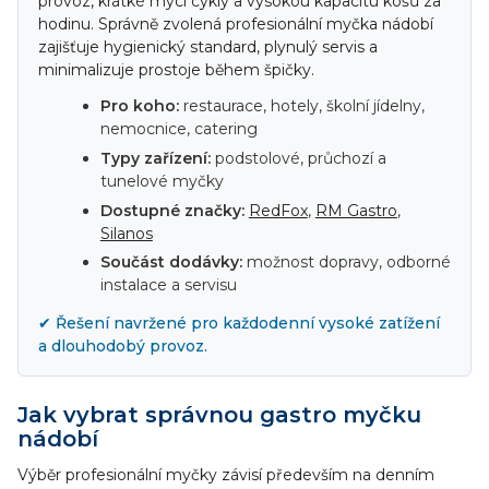
provoz, krátké mycí cykly a vysokou kapacitu košů za
hodinu. Správně zvolená profesionální myčka nádobí
zajišťuje hygienický standard, plynulý servis a
minimalizuje prostoje během špičky.
Pro koho:
restaurace, hotely, školní jídelny,
nemocnice, catering
Typy zařízení:
podstolové, průchozí a
tunelové myčky
Dostupné značky:
RedFox
,
RM Gastro
,
Silanos
Součást dodávky:
možnost dopravy, odborné
instalace a servisu
✔ Řešení navržené pro každodenní vysoké zatížení
a dlouhodobý provoz.
Jak vybrat správnou gastro myčku
nádobí
Výběr profesionální myčky závisí především na denním