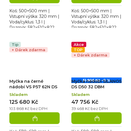
Koš: 500×500 mm |
Koš: 500×500 mm |
Vstupní výška: 320 mm |
Vstupní výška: 320 mm |
Voda/cyklus: 1,3 l |
Voda/cyklus: 1,3 l |
Rozměr: 582×610×822
Rozměr: 582×610×822
mm. Provedení / Typ
mm. Mycí cyklus:
napájení: 400 V |
60/120/180/480 sec. |
Hlučnost: 62 dBA.
Hlučnost: 62 dBA |
Tip
Akce
Profesionální...
Provedení / Typ...
+ Dárek zdarma
TOP
+ Dárek zdarma
51 909 Kč
–8 %
Myčka na černé
Myčka nádobí SILANOS
nádobí VS P57 62N DS
DS D50 32 DBM
Skladem
Skladem
125 680 Kč
47 756 Kč
103 868 Kč bez DPH
39 468 Kč bez DPH