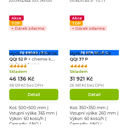
prostředek pro strojní
Voda/cyklus: 2,6 l |
oplachování nádobí,
Rozměr: 582×610×822
ideální především pro
mm. Produkce: 540 /
myčky Silanos.
360 ks/hod | Provedení:
Akce
Akce
dvouplášťové |...
TOP
TOP
+ Dárek zdarma
+ Dárek zdarma
50 699 Kč
–9 %
35 078 Kč
–9 %
Myčka nádobí REDFOX
Myčka skla REDFOX
QQI 52 P
+ chemie k
QQI 37 P
myčce zdarma
Průměrné
Průměrné
Skladem
Skladem
hodnocení
hodnocení
46 136 Kč
31 921 Kč
produktu
produktu
je
je
38 129 Kč bez DPH
26 381 Kč bez DPH
5,0
5,0
Detail
Detail
z
z
5
5
hvězdiček.
hvězdiček.
Koš: 500×500 mm |
Koš: 350×350 mm |
Vstupní výška: 365 mm |
Vstupní výška: 260 mm |
Výkon: 60 košů/h |
Výkon: 60 košů/h |
Čerpadlo: ANO |
Čerpadlo: ANO |