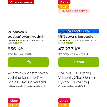
rozměry 240 × 290 × 395
mm | 230 V / 3,5 kW.
Více za méně
Akce
mm,...
Teplota oplachové...
TOP
+ Dárek zdarma
51 909 Kč
–9 %
Přípravek k
Myčka nádobí REDFOX
odstraňování vodního
třífázová s čerpadlem
kamene RM Scale+ 5
QQI 52 TP
+ chemie k
Skladem
Skladem
kg
myčce zdarma
956 Kč
47 237 Kč
790 Kč bez DPH
39 039 Kč bez DPH
Detail
Přípravek k odstraňování
Koš: 500×500 mm |
vodního kamene RM
Vstupní výška: 365 mm |
Scale+ 5 kg, univerzální
Výkon: 60 košů/h |
přípravek k odstraňování
Čerpadlo: ANO |
vodního kamene pro
Voda/cyklus: 2,1 l |
profesionální myčky
Rozměr: 575×605×820
nádobí. Dávkování 15 -
mm | 400 V / 5,4 kW.
Akce
Akce
30...
Hlučnost: 59,5 dB....
TOP
TOP