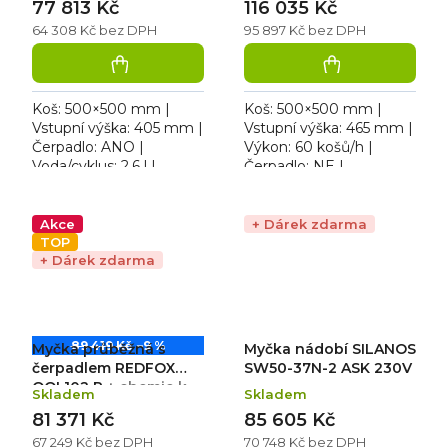
77 813 Kč
116 035 Kč
64 308 Kč bez DPH
95 897 Kč bez DPH
Koš: 500×500 mm |
Koš: 500×500 mm |
Vstupní výška: 405 mm |
Vstupní výška: 465 mm |
Čerpadlo: ANO |
Výkon: 60 košů/h |
Voda/cyklus: 2,6 l |
Čerpadlo: NE |
Rozměr: 655×745×1480
Voda/cyklus: 2,7 l |
mm. Produkce: 540 /
Rozměr: 633×755×1562
360 ks/hod | Mycí
mm | 400 V / 10,2 kW.
Akce
+ Dárek zdarma
cyklus: 120 / 180...
Počet programů: 7 …
TOP
+ Dárek zdarma
89 419 Kč
–9 %
Myčka průběžná s
Myčka nádobí SILANOS
čerpadlem REDFOX
SW50-37N-2 ASK 230V
QQI 102 P
+ chemie k
Skladem
Skladem
myčce zdarma
81 371 Kč
85 605 Kč
67 249 Kč bez DPH
70 748 Kč bez DPH