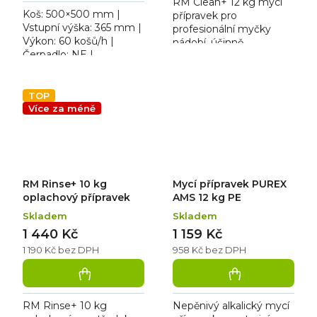
RM Clean+ 12 kg mycí
hvězdiček.
Koš: 500×500 mm |
přípravek pro
Vstupní výška: 365 mm |
profesionální myčky
Výkon: 60 košů/h |
nádobí, účinně
Čerpadlo: NE |
odstraňuje mastnotu a
Voda/cyklus: 2,1 l |
nečistoty, balení 12 kg,
Rozměr: 575×605×820
rozměry 23,2×19,4×31,4
mm | 400 V / 5,4 kW.
TOP
cm, doporučené...
Teplota oplachové...
Více za méně
RM Rinse+ 10 kg
Mycí přípravek PUREX
oplachový přípravek
AMS 12 kg PE
Skladem
Skladem
1 440 Kč
1 159 Kč
1 190 Kč bez DPH
958 Kč bez DPH
RM Rinse+ 10 kg
Nepěnivý alkalický mycí