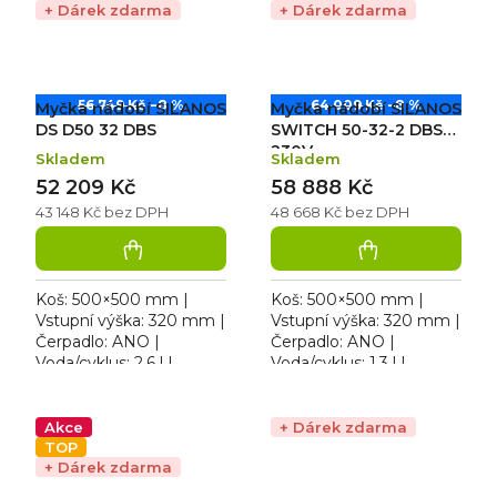
+ Dárek zdarma
+ Dárek zdarma
56 749 Kč
–8 %
64 009 Kč
–8 %
Myčka nádobí SILANOS
Myčka nádobí SILANOS
DS D50 32 DBS
SWITCH 50-32-2 DBSM
230V
Skladem
Skladem
52 209 Kč
58 888 Kč
43 148 Kč bez DPH
48 668 Kč bez DPH
Koš: 500×500 mm |
Koš: 500×500 mm |
Vstupní výška: 320 mm |
Vstupní výška: 320 mm |
Čerpadlo: ANO |
Čerpadlo: ANO |
Voda/cyklus: 2,6 l |
Voda/cyklus: 1,3 l |
Rozměr: 582×610×822
Rozměr: 582×610×822
mm. Provedení:
mm. Provedení:
dvouplášťové |
dvouplášťové |
Akce
+ Dárek zdarma
Hlučnost: 63 dBA....
Provedení / Typ
TOP
+ Dárek zdarma
napájení:...