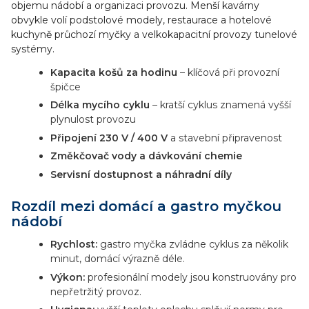
objemu nádobí a organizaci provozu. Menší kavárny
obvykle volí podstolové modely, restaurace a hotelové
kuchyně průchozí myčky a velkokapacitní provozy tunelové
systémy.
Kapacita košů za hodinu
– klíčová při provozní
špičce
Délka mycího cyklu
– kratší cyklus znamená vyšší
plynulost provozu
Připojení 230 V / 400 V
a stavební připravenost
Změkčovač vody a dávkování chemie
Servisní dostupnost a náhradní díly
Rozdíl mezi domácí a gastro myčkou
nádobí
Rychlost:
gastro myčka zvládne cyklus za několik
minut, domácí výrazně déle.
Výkon:
profesionální modely jsou konstruovány pro
nepřetržitý provoz.