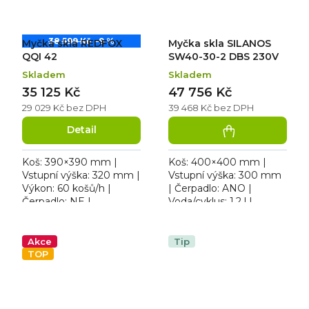
38 599 Kč
–9 %
Myčka skla REDFOX
Myčka skla SILANOS
QQI 42
SW40-30-2 DBS 230V
Skladem
Skladem
35 125 Kč
47 756 Kč
29 029 Kč bez DPH
39 468 Kč bez DPH
Detail
Koš: 390×390 mm |
Koš: 400×400 mm |
Vstupní výška: 320 mm |
Vstupní výška: 300 mm
Výkon: 60 košů/h |
| Čerpadlo: ANO |
Čerpadlo: NE |
Voda/cyklus: 1,2 l |
Voda/cyklus: 1,6 l |
Rozměr: 473×513×689
Rozměr: 436×535×670
mm. Provedení / Typ
mm | 230 V / 3,5 kW.
napájení: 230 V |
Akce
Tip
Teplota oplachové...
Hlučnost: 48 dBA....
TOP