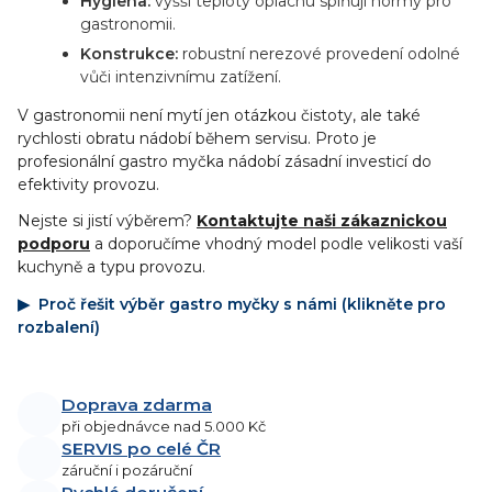
Hygiena:
vyšší teploty oplachu splňují normy pro
gastronomii.
Konstrukce:
robustní nerezové provedení odolné
vůči intenzivnímu zatížení.
V gastronomii není mytí jen otázkou čistoty, ale také
rychlosti obratu nádobí během servisu. Proto je
profesionální gastro myčka nádobí zásadní investicí do
efektivity provozu.
Nejste si jistí výběrem?
Kontaktujte naši zákaznickou
podporu
a doporučíme vhodný model podle velikosti vaší
kuchyně a typu provozu.
Proč řešit výběr gastro myčky s námi (klikněte pro
rozbalení)
Doprava zdarma
při objednávce nad 5.000 Kč
SERVIS po celé ČR
záruční i pozáruční