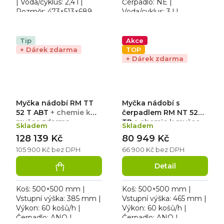
| Voda/cyklus: 2,4 l |
Čerpadlo: NE |
Rozměr: 473×513×689
Voda/cyklus: 3 l |
mm. Provedení:
Rozměr: 720×780×1930
dvouplášťové |
mm | 400 V / 10,5 kW.
Hlučnost: 48 dBA.
Počet programů: 8 |
Tip
Akce
Profesionální myčka
Teplota oplachové...
+ Dárek zdarma
TOP
skla...
+ Dárek zdarma
Myčka nádobí RM TT
Myčka nádobí s
52 T ABT
+ chemie k
čerpadlem RM NT 52
myčce zdarma
TP
+ chemie k myčce
Skladem
Skladem
zdarma
128 139 Kč
80 949 Kč
105 900 Kč bez DPH
66 900 Kč bez DPH
Detail
Koš: 500×500 mm |
Koš: 500×500 mm |
Vstupní výška: 385 mm |
Vstupní výška: 465 mm |
Výkon: 60 košů/h |
Výkon: 60 košů/h |
Čerpadlo: ANO |
Čerpadlo: ANO |