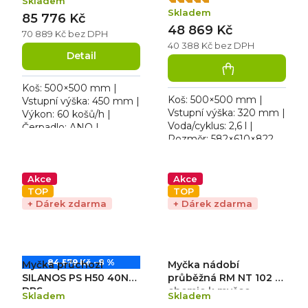
Skladem
Průměrné
QQI 102 PTOP
+
Skladem
hodnocení
85 776 Kč
chemie k myčce
48 869 Kč
produktu
70 889 Kč bez DPH
zdarma
je
40 388 Kč bez DPH
Detail
5,0
z
5
Koš: 500×500 mm |
hvězdiček.
Koš: 500×500 mm |
Vstupní výška: 450 mm |
Vstupní výška: 320 mm |
Výkon: 60 košů/h |
Voda/cyklus: 2,6 l |
Čerpadlo: ANO |
Rozměr: 582×610×822
Voda/cyklus: 2,1 l |
mm. Provedení:
Rozměr: 634×744×1530
dvouplášťové |
mm | 400 V / 8,5 kW.
Hlučnost: 63 dBA |
Teplota oplachové...
Akce
Akce
Provedení / Typ
TOP
TOP
+ Dárek zdarma
napájení:...
+ Dárek zdarma
84 579 Kč
–8 %
Myčka průchozí
Myčka nádobí
SILANOS PS H50 40N
průběžná RM NT 102
+
DBS
chemie k myčce
Skladem
Skladem
zdarma