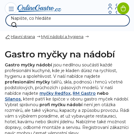
Přejít
na
Nák
obsah
koší
Hlavní strana
Mytí nádobí a hygiena
Gastro myčky na nádobí
Gastro myčky nádobí
jsou nedílnou součástí každé
profesionální kuchyně, kde je kladen důraz na rychlost,
hygienu a spolehlivost. V naší nabídce najdete
profesionální myčky
talířů, skla, podnosů i hrnců včetně
podstolových, průchozích i pásových modelů. V naší
nabídce najdete
myčky Redfox
,
RM Gastro
nebo
Silanos
,
které patří ke špičce v oboru gastro myček nádobí.
Vybrat správnou
profi myčku nádobí
není jen otázka
rozměrů, ale také výkonu, kapacity a způsobu provozu. Rádi
vám s výběrem poradíme, ať už vybavujete restauraci,
hotel, kavárnu nebo školní jídelnu. Nabízíme také možnost
dopravy, odborné montáže a servisu. Registrovaní zákazníci
navíc mohou čerpat věrnostní slevy.