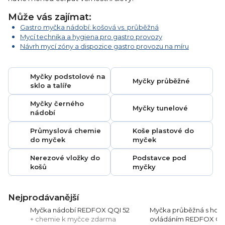
Může vás zajímat:
Gastro myčka nádobí: košová vs. průběžná
Mycí technika a hygiena pro gastro provozy
Návrh mycí zóny a dispozice gastro provozu na míru
Myčky podstolové na
Myčky průběžné
sklo a talíře
Myčky černého
Myčky tunelové
nádobí
Průmyslová chemie
Koše plastové do
do myček
myček
Nerezové vložky do
Podstavce pod
košů
myčky
Nejprodávanější
Myčka nádobí REDFOX QQI 52
Myčka průběžná s hor
+ chemie k myčce zdarma
ovládáním REDFOX QQ