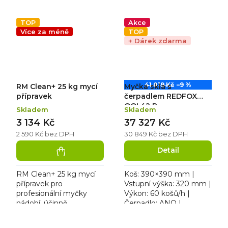
Voda/cyklus: 2,1 l |
Voda/cyklus: 1,6 l |
Rozměr: 575×605×820
Rozměr: 401×490×595
mm | 230 V / 3,5 kW.
mm | 230 V / 3,5 kW.
TOP
Akce
Hlučnost...
Hlučnost: 61 dB....
Více za méně
TOP
+ Dárek zdarma
41 019 Kč
–9 %
RM Clean+ 25 kg mycí
Myčka skla s
přípravek
čerpadlem REDFOX
QQI 42 P
Skladem
Skladem
3 134 Kč
37 327 Kč
2 590 Kč bez DPH
30 849 Kč bez DPH
Detail
RM Clean+ 25 kg mycí
Koš: 390×390 mm |
přípravek pro
Vstupní výška: 320 mm |
profesionální myčky
Výkon: 60 košů/h |
nádobí, účinně
Čerpadlo: ANO |
odstraňuje mastnotu a
Voda/cyklus: 1,6 l |
nečistoty, balení 25 kg,
Rozměr: 436×535×670