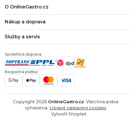
O OnlineGastro.cz
O nás
Nákup a doprava
Kontakty
Zákaznická podpora
Doprava a platba
Hodnocení obchodu
Služby a servis
Záruka
Věrnostní program
Nákup na splátky
Blog
Montáž
Obchodní podmínky
Servis a reklamace
Ochrana osobních údajů
Spolehlivá doprava:
Poptávka
Reklamační řády
Gastro projekty
Značky
Bezpečná platba:
Gastro velkoobchod
Copyright 2026
OnlineGastro.cz
. Všechna práva
vyhrazena.
Upravit nastavení cookies
Vytvořil Shoptet