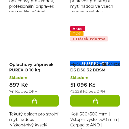
oplachový prostředek,
přípravek pro strojní
profesionální přípravek
mytí nádobí ve všech
pro myčky nádobí,
typech myček s
zajišťuje lesk a rychlé
možností
schnutí, brání skvrnám a
aplikace tekutých
povlakům, dávkování
mycích prostředků,
Akce
0,3-0,9...
odpadní vody
TOP
nutno upravit...
+ Dárek zdarma
55 539 Kč
–8 %
Oplachový přípravek
Myčka nádobí SILANOS
PUREX O 10 kg
DS D50 32 DBSM
Skladem
Skladem
897 Kč
51 096 Kč
741 Kč bez DPH
42 228 Kč bez DPH
Tekutý oplach pro strojní
Koš: 500×500 mm |
mytí nádobí.
Vstupní výška: 320 mm |
Nízkopěnivý kyselý
Čerpadlo: ANO |