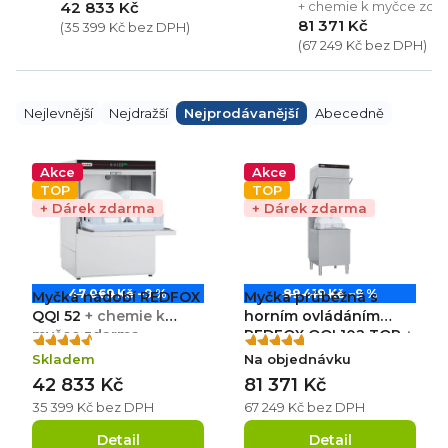
42 833 Kč
+ chemie k myčce zda
81 371 Kč
(35 399 Kč bez DPH)
(67 249 Kč bez DPH)
Ř
a
Nejlevnější
Nejdražší
Nejprodávanější
Abecedně
z
e
V
n
ý
Akce
Akce
í
p
TOP
TOP
p
i
+ Dárek zdarma
+ Dárek zdarma
r
s
o
p
d
r
u
o
k
d
47 069 Kč
–9 %
89 419 Kč
–9 %
Myčka nádobí REDFOX
Myčka průběžná s
t
u
ů
k
QQI 52
+ chemie k
horním ovládáním
t
myčce zdarma
REDFOX QQI 102 TOP
+
Průměrné
Průměrné
ů
chemie k myčce
Skladem
Na objednávku
hodnocení
hodnocení
zdarma
42 833 Kč
81 371 Kč
produktu
produktu
je
je
35 399 Kč bez DPH
67 249 Kč bez DPH
4,5
5,0
Detail
Detail
z
z