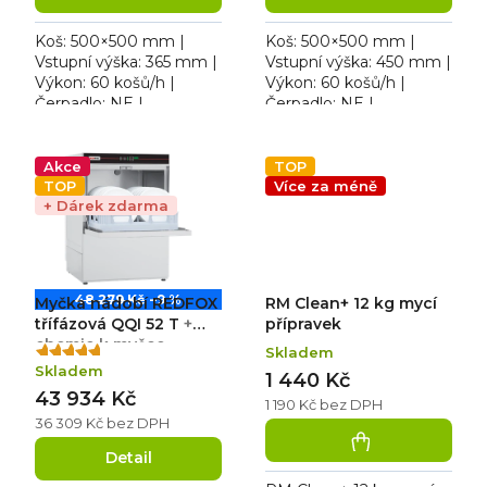
5
5
hvězdiček.
hvězdiček.
Koš: 500×500 mm |
Koš: 500×500 mm |
Vstupní výška: 365 mm |
Vstupní výška: 450 mm |
Výkon: 60 košů/h |
Výkon: 60 košů/h |
Čerpadlo: NE |
Čerpadlo: NE |
Voda/cyklus: 2,1 l |
Voda/cyklus: 2,1 l |
Rozměr: 575×605×820
Rozměr: 634×744×1530
mm | 230 V / 3,5 kW.
mm | 400 V / 8,5 kW.
Akce
TOP
Hlučnost přístroje:...
Kapacita: 24-30-60...
TOP
Více za méně
+ Dárek zdarma
48 279 Kč
–9 %
Myčka nádobí REDFOX
RM Clean+ 12 kg mycí
třífázová QQI 52 T
+
přípravek
chemie k myčce
Skladem
Průměrné
zdarma
Skladem
hodnocení
1 440 Kč
43 934 Kč
produktu
1 190 Kč bez DPH
je
36 309 Kč bez DPH
5,0
Detail
z
5