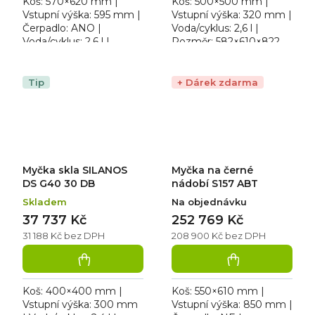
Koš: 570×620 mm |
Koš: 500×500 mm |
Vstupní výška: 595 mm |
Vstupní výška: 320 mm |
Čerpadlo: ANO |
Voda/cyklus: 2,6 l |
Voda/cyklus: 2,6 l |
Rozměr: 582×610×822
Rozměr: 685×720×1690
mm. Provedení:
mm. Mycí cyklus:
dvouplášťové |
60/120/180/480 sec. |
Hlučnost: 63 dBA |
Tip
+ Dárek zdarma
Hlučnost: 68 dBA |...
Provedení / Typ
napájení:...
Myčka skla SILANOS
Myčka na černé
DS G40 30 DB
nádobí S157 ABT
Skladem
Na objednávku
37 737 Kč
252 769 Kč
31 188 Kč bez DPH
208 900 Kč bez DPH
Koš: 400×400 mm |
Koš: 550×610 mm |
Vstupní výška: 300 mm
Vstupní výška: 850 mm |