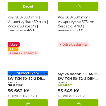
Detail
Koš: 500×500 mm |
Koš: 500×500 mm |
Vstupní výška: 450 mm |
Vstupní výška: 375 mm |
Výkon: 60 košů/h |
Čerpadlo: ANO |
Čerpadlo: ANO |
Voda/cyklus: 1,3 l |
Voda/cyklus: 2,1 l |
Rozměr: 604×633×838
Rozměr: 634×744×1530
mm. Výška dvířek: 375
mm | 400 V / 8,5 kW.
mm | Provedení / Barva:
Akce
+ Dárek zdarma
Teplota oplachové...
dvouplášťové...
TOP
+ Dárek zdarma
61 589 Kč
–8 %
Myčka nádobí SILANOS
Myčka nádobí SILANOS
SWITCH 50-32-2 DB
SWITCH 50-32-2 DBM
400V
230V
Na dotaz
Skladem
56 662 Kč
55 549 Kč
46 828 Kč bez DPH
45 908 Kč bez DPH