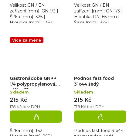
Velikost GN / EN
Velikost GN / EN
zařízení [mm]: GN 1/3 |
zařízení [mm]: GN 1/3 |
Šířka [mm]: 325 |
Hloubka GN: 65 mm |
Hloubka [mm]: 176 |
Šířka [mm]: 325 |
Výška [mm]: 20. Víko
Hloubka [mm]: 176 |
polypropylenové GN 1/3
Výška [mm]: 65.
Gastronádoba plná
Více za méně
polypropylenová 1/3, 2,5
L
Gastronádoba GNPP
Podnos fast food
1/4 polypropylenová,
31x44 šedý
výška 65 mm
Skladem
Skladem
215 Kč
215 Kč
178 Kč bez DPH
178 Kč bez DPH
Šířka [mm]: 162 |
Podnos fast food 31x44