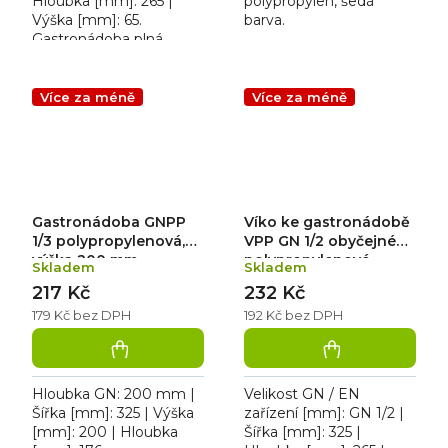
Hloubka [mm]: 265 |
polypropylen, šedá
Výška [mm]: 65.
barva.
Gastronádoba plná
polypropylenová 1/4,
kapacita 1,8 L
Více za méně
Více za méně
Gastronádoba GNPP
Víko ke gastronádobě
1/3 polypropylenová,
VPP GN 1/2 obyčejné
výška 200 mm
polypropylenové
Skladem
Skladem
217 Kč
232 Kč
179 Kč bez DPH
192 Kč bez DPH
Hloubka GN: 200 mm |
Velikost GN / EN
Šířka [mm]: 325 | Výška
zařízení [mm]: GN 1/2 |
[mm]: 200 | Hloubka
Šířka [mm]: 325 |