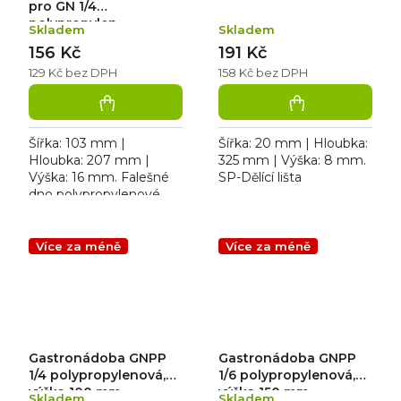
pro GN 1/4
polypropylen
Skladem
Skladem
156 Kč
191 Kč
129 Kč bez DPH
158 Kč bez DPH
Šířka: 103 mm |
Šířka: 20 mm | Hloubka:
Hloubka: 207 mm |
325 mm | Výška: 8 mm.
Výška: 16 mm. Falešné
SP-Dělící lišta
dno polypropylenové
pro GN 1/4.
Více za méně
Více za méně
Gastronádoba GNPP
Gastronádoba GNPP
1/4 polypropylenová,
1/6 polypropylenová,
výška 100 mm
výška 150 mm
Skladem
Skladem