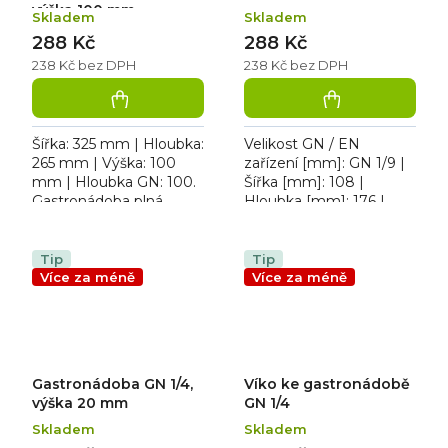
výška 100 mm
Skladem
Skladem
288 Kč
288 Kč
238 Kč bez DPH
238 Kč bez DPH
Šířka: 325 mm | Hloubka:
Velikost GN / EN
265 mm | Výška: 100
zařízení [mm]: GN 1/9 |
mm | Hloubka GN: 100.
Šířka [mm]: 108 |
Gastronádoba plná
Hloubka [mm]: 176 |
polypropylenová 1/2,
Výška [mm]: 20. GN 1/9
kapacita 6,5 L
víko gastronádoby
Tip
Tip
Více za méně
Více za méně
Gastronádoba GN 1/4,
Víko ke gastronádobě
výška 20 mm
GN 1/4
Skladem
Skladem