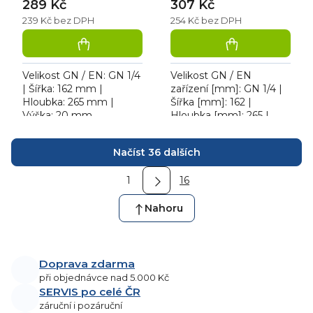
289 Kč
307 Kč
239 Kč bez DPH
254 Kč bez DPH
Velikost GN / EN: GN 1/4
Velikost GN / EN
| Šířka: 162 mm |
zařízení [mm]: GN 1/4 |
Hloubka: 265 mm |
Šířka [mm]: 162 |
Výška: 20 mm.
Hloubka [mm]: 265 |
Gastronádoba 1/4
Výška [mm]: 20. GN 1/4
víko gastronádoby
O
Načíst 36 dalších
obyčejné.
v
S
l
1
16
t
á
r
d
á
Nahoru
n
a
k
c
o
í
v
Doprava zdarma
p
á
při objednávce nad 5.000 Kč
n
r
í
SERVIS po celé ČR
v
záruční i pozáruční