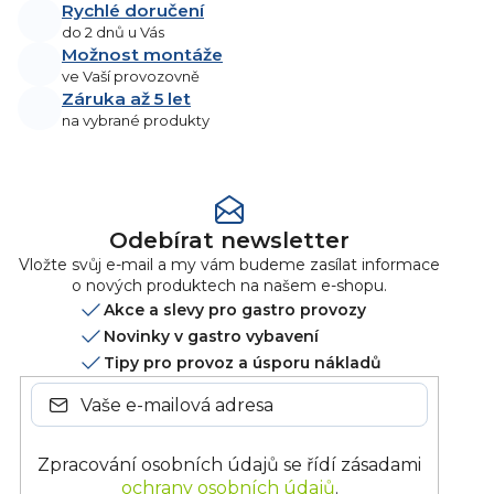
k
Rychlé doručení
y
do 2 dnů u Vás
v
Možnost montáže
ý
ve Vaší provozovně
p
Záruka až 5 let
i
na vybrané produkty
s
u
Odebírat newsletter
Vložte svůj e-mail a my vám budeme zasílat informace
o nových produktech na našem e-shopu.
Akce a slevy pro gastro provozy
Novinky v gastro vybavení
Tipy pro provoz a úsporu nákladů
Zpracování osobních údajů se řídí zásadami
ochrany osobních údajů
.