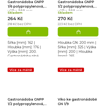
Gastronádoba GNPP
Gastronádoba GNPP
1/6 polypropylenová,
1/2 polypropylenová,
výška 200 mm
výška 200 mm
Skladem
Skladem
264 Kč
270 Kč
218 Kč bez DPH
223 Kč bez DPH
Šířka [mm]: 162 |
Hloubka GN: 200 mm |
Hloubka [mm]: 176 |
Šířka [mm]: 325 | Výška
Výška [mm]: 200.
[mm]: 200 | Hloubka
Gastronádoba plná
[mm]: 265.
polypropylenová 1/6; 3,4
Gastronádoba plná
L
polypropylenová 1/2; 12,5
L
Více za méně
Více za méně
Gastronádoba GNPP
Víko ke gastronádobě
1/2 polypropylenová,
GN 1/9