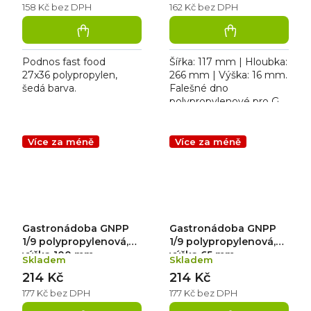
158 Kč bez DPH
162 Kč bez DPH
Podnos fast food
Šířka: 117 mm | Hloubka:
27x36 polypropylen,
266 mm | Výška: 16 mm.
šedá barva.
Falešné dno
polypropylenové pro GN
1/3.
Více za méně
Více za méně
Gastronádoba GNPP
Gastronádoba GNPP
1/9 polypropylenová,
1/9 polypropylenová,
výška 100 mm
výška 65 mm
Skladem
Skladem
214 Kč
214 Kč
177 Kč bez DPH
177 Kč bez DPH