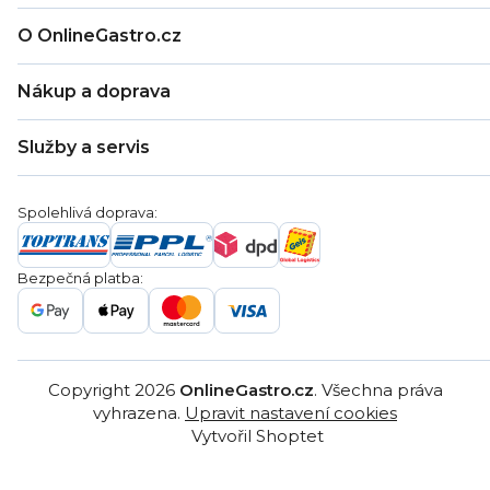
O OnlineGastro.cz
O nás
Nákup a doprava
Kontakty
Zákaznická podpora
Doprava a platba
Hodnocení obchodu
Služby a servis
Záruka
Věrnostní program
Nákup na splátky
Blog
Montáž
Obchodní podmínky
Servis a reklamace
Ochrana osobních údajů
Spolehlivá doprava:
Poptávka
Reklamační řády
Gastro projekty
Značky
Bezpečná platba:
Gastro velkoobchod
Copyright 2026
OnlineGastro.cz
. Všechna práva
vyhrazena.
Upravit nastavení cookies
Vytvořil Shoptet