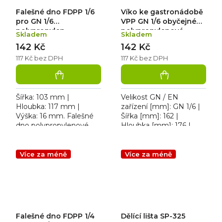
Falešné dno FDPP 1/6
Víko ke gastronádobě
pro GN 1/6
VPP GN 1/6 obyčejné
polypropylen
polypropylenové
Skladem
Skladem
142 Kč
142 Kč
117 Kč bez DPH
117 Kč bez DPH
Šířka: 103 mm |
Velikost GN / EN
Hloubka: 117 mm |
zařízení [mm]: GN 1/6 |
Výška: 16 mm. Falešné
Šířka [mm]: 162 |
dno polypropylenové
Hloubka [mm]: 176 |
pro GN 1/6.
Výška [mm]: 20. Víko
polypropylenové GN 1/6
Více za méně
Více za méně
Falešné dno FDPP 1/4
Dělící lišta SP-325