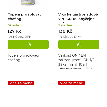
Topení pro rolovací
Víko ke gastronádobě
chafing
VPP GN 1/9 obyčejné
polypropylenové
Skladem
Skladem
127 Kč
138 Kč
105 Kč bez DPH
114 Kč bez DPH
Topení pro rolovací
Velikost GN / EN
chafing
zařízení [mm]: GN 1/9 |
Šířka [mm]: 108 |
Hloubka [mm]: 176 |
Výška [mm]: 20. Víko
polypropylenové GN 1/9
Více za méně
Více za méně