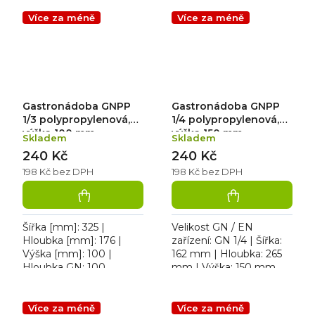
Více za méně
Více za méně
Gastronádoba GNPP
Gastronádoba GNPP
1/3 polypropylenová,
1/4 polypropylenová,
výška 100 mm
výška 150 mm
Skladem
Skladem
240 Kč
240 Kč
198 Kč bez DPH
198 Kč bez DPH
Šířka [mm]: 325 |
Velikost GN / EN
Hloubka [mm]: 176 |
zařízení: GN 1/4 | Šířka:
Výška [mm]: 100 |
162 mm | Hloubka: 265
Hloubka GN: 100.
mm | Výška: 150 mm.
Gastronádoba plná
Gastronádoba plná
polypropylenová 1/3, 4 L
polypropylenová 1/4
Více za méně
Více za méně