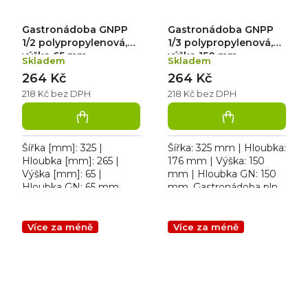
Gastronádoba GNPP
Gastronádoba GNPP
1/2 polypropylenová,
1/3 polypropylenová,
výška 65 mm
výška 150 mm
Skladem
Skladem
264 Kč
264 Kč
218 Kč bez DPH
218 Kč bez DPH
Šířka [mm]: 325 |
Šířka: 325 mm | Hloubka:
Hloubka [mm]: 265 |
176 mm | Výška: 150
Výška [mm]: 65 |
mm | Hloubka GN: 150
Hloubka GN: 65 mm.
mm. Gastronádoba plná
Gastronádoba plná
polypropylenová 1/3; 5,7
polypropylenová 1/2; 4 L
L
Více za méně
Více za méně