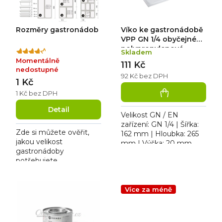
d
r
u
o
k
d
Rozměry gastronádob
Víko ke gastronádobě
t
u
ů
k
VPP GN 1/4 obyčejné
t
polypropylenové
Skladem
Průměrné
ů
Momentálně
hodnocení
111 Kč
nedostupné
produktu
92 Kč bez DPH
1 Kč
je
4,0
1 Kč bez DPH
z
Detail
5
Velikost GN / EN
hvězdiček.
zařízení: GN 1/4 | Šířka:
Zde si můžete ověřit,
162 mm | Hloubka: 265
jakou velikost
mm | Výška: 20 mm.
gastronádoby
Víko polypropylenové
potřebujete.
GN 1/4
Více za méně