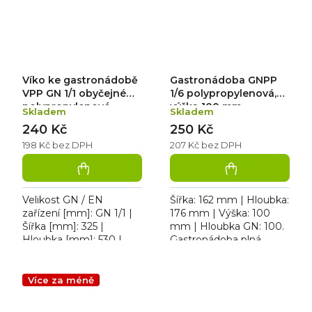
Víko ke gastronádobě
Gastronádoba GNPP
VPP GN 1/1 obyčejné
1/6 polypropylenová,
polypropylenové
výška 100 mm
Skladem
Skladem
240 Kč
250 Kč
198 Kč bez DPH
207 Kč bez DPH
Velikost GN / EN
Šířka: 162 mm | Hloubka:
zařízení [mm]: GN 1/1 |
176 mm | Výška: 100
Šířka [mm]: 325 |
mm | Hloubka GN: 100.
Hloubka [mm]: 530 |
Gastronádoba plná
Výška [mm]: 20. Víko
polypropylenová 1/6; 1,6
polypropylenové GN 1/1
L
Více za méně