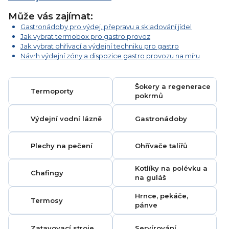
Může vás zajímat:
Gastronádoby pro výdej, přepravu a skladování jídel
Jak vybrat termobox pro gastro provoz
Jak vybrat ohřívací a výdejní techniku pro gastro
Návrh výdejní zóny a dispozice gastro provozu na míru
Šokery a regenerace
Termoporty
pokrmů
Výdejní vodní lázně
Gastronádoby
Plechy na pečení
Ohřívače talířů
Kotlíky na polévku a
Chafingy
na guláš
Hrnce, pekáče,
Termosy
pánve
Zatavovací stroje
Servírování