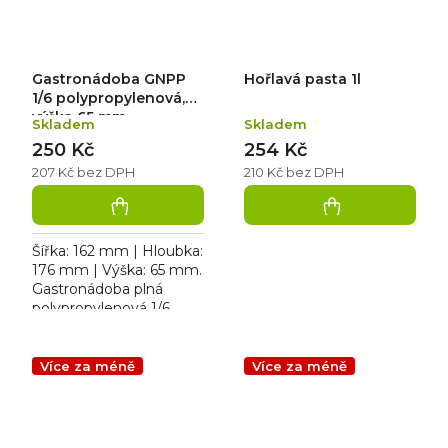
Gastronádoba GNPP
Hořlavá pasta 1l
1/6 polypropylenová,
výška 65 mm
Skladem
Skladem
250 Kč
254 Kč
207 Kč bez DPH
210 Kč bez DPH
Šířka: 162 mm | Hloubka:
176 mm | Výška: 65 mm.
Gastronádoba plná
polypropylenová 1/6,
objem 1 L
Více za méně
Více za méně