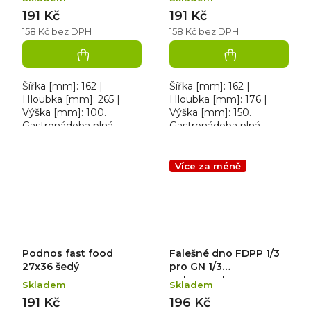
191 Kč
191 Kč
158 Kč bez DPH
158 Kč bez DPH
Šířka [mm]: 162 |
Šířka [mm]: 162 |
Hloubka [mm]: 265 |
Hloubka [mm]: 176 |
Výška [mm]: 100.
Výška [mm]: 150.
Gastronádoba plná
Gastronádoba plná
polypropylenová 1/4,
polypropylenová 1/6; 2,4
objem 2,8 L
L
Více za méně
Podnos fast food
Falešné dno FDPP 1/3
27x36 šedý
pro GN 1/3
polypropylen
Skladem
Skladem
191 Kč
196 Kč