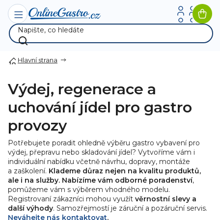
Přejít
na
Nák
obsah
koší
Hlavní strana
Výdej, regenerace a
uchování jídel pro gastro
provozy
Potřebujete poradit ohledně výběru gastro vybavení pro
výdej, přepravu nebo skladování jídel? Vytvoříme vám i
individuální nabídku včetně návrhu, dopravy, montáže
a zaškolení.
Klademe důraz nejen na kvalitu produktů,
ale i na služby. Nabízíme vám odborné poradenství
,
pomůžeme vám s výběrem vhodného modelu.
Registrovaní zákazníci mohou využít
věrnostní slevy a
další výhody
. Samozřejmostí je záruční a pozáruční servis.
Neváhejte nás kontaktovat
.