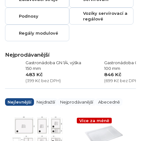
Vozíky servírovací a
Podnosy
regálové
Regály modulové
Nejprodávanější
Gastronádoba GN 1/4, výška
Gastronádoba GN 1
150 mm
100 mm
483 Kč
846 Kč
(399 Kč bez DPH)
(699 Kč bez DPH)
Ř
a
Nejlevnější
Nejdražší
Nejprodávanější
Abecedně
z
e
V
n
ý
Více za méně
í
p
p
i
r
s
o
p