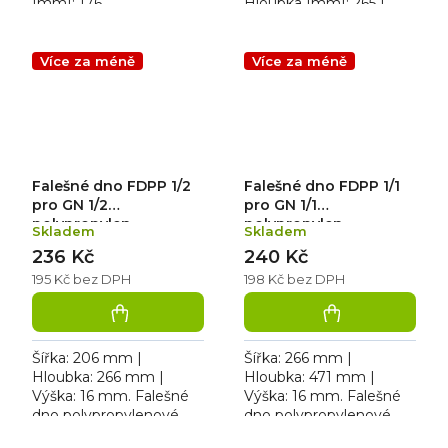
[mm]: 176.
Hloubka [mm]: 265 |
Gastronádoba plná
Výška [mm]: 20. Víko
polypropylenová 1/3; 7,8
polypropylenové GN 1/2
L
Více za méně
Více za méně
Falešné dno FDPP 1/2
Falešné dno FDPP 1/1
pro GN 1/2
pro GN 1/1
polypropylen
polypropylen
Skladem
Skladem
236 Kč
240 Kč
195 Kč bez DPH
198 Kč bez DPH
Šířka: 206 mm |
Šířka: 266 mm |
Hloubka: 266 mm |
Hloubka: 471 mm |
Výška: 16 mm. Falešné
Výška: 16 mm. Falešné
dno polypropylenové
dno polypropylenové
pro GN 1/2.
pro GN 1/1.