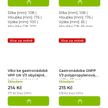
Šířka [mm]: 108 |
Šířka [mm]: 108 |
Hloubka [mm]: 176 |
Hloubka [mm]: 176 |
Výška [mm]: 100 |
Výška [mm]: 65 |
Hloubka GN: 100.
Hloubka GN: 65 mm.
Gastronádoba plná
Gastronádoba plná
polypropylenová 1/9; 1 L
polypropylenová 1/9; 0,6
L
Více za méně
Více za méně
Víko ke gastronádobě
Gastronádoba GNPP
VPP GN 1/3 obyčejné
1/3 polypropylenová,
polypropylenové
výška 65 mm
Skladem
Skladem
214 Kč
215 Kč
177 Kč bez DPH
178 Kč bez DPH