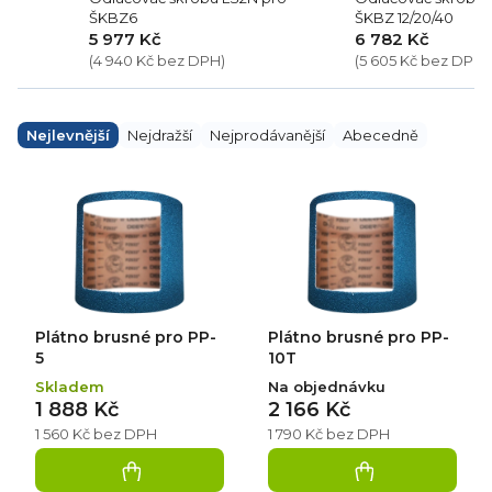
ŠKBZ6
ŠKBZ 12/20/40
5 977 Kč
6 782 Kč
(4 940 Kč bez DPH)
(5 605 Kč bez DPH)
Ř
a
Nejlevnější
Nejdražší
Nejprodávanější
Abecedně
z
e
V
n
ý
í
p
p
i
r
s
o
p
d
r
u
o
k
d
Plátno brusné pro PP-
Plátno brusné pro PP-
t
u
ů
k
5
10T
t
Skladem
Na objednávku
ů
1 888 Kč
2 166 Kč
1 560 Kč bez DPH
1 790 Kč bez DPH