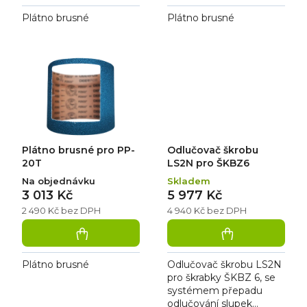
Plátno brusné
Plátno brusné
Plátno brusné pro PP-
Odlučovač škrobu
20T
LS2N pro ŠKBZ6
Na objednávku
Skladem
3 013 Kč
5 977 Kč
2 490 Kč bez DPH
4 940 Kč bez DPH
Plátno brusné
Odlučovač škrobu LS2N
pro škrabky ŠKBZ 6, se
systémem přepadu
odlučování slupek