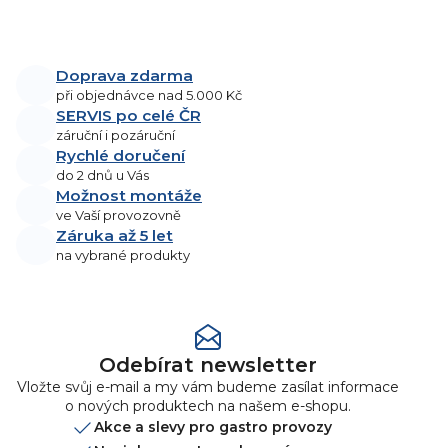
pomocí nerezového
O
síta/koše. Průměr - 320
v
mm Výška - 380 mm.
l
Doprava zdarma
á
při objednávce nad 5.000 Kč
d
SERVIS po celé ČR
a
záruční i pozáruční
Rychlé doručení
c
do 2 dnů u Vás
í
Možnost montáže
p
ve Vaší provozovně
r
Záruka až 5 let
v
na vybrané produkty
k
y
v
ý
p
Odebírat newsletter
i
Vložte svůj e-mail a my vám budeme zasílat informace
s
o nových produktech na našem e-shopu.
u
Akce a slevy pro gastro provozy