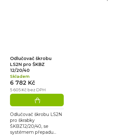
pomocí nerezového
síta/koše. Průměr - 320
mm Výška - 270 mm.
Odlučovač škrobu
LS2N pro ŠKBZ
12/20/40
Skladem
6 782 Kč
5 605 Kč bez DPH
Odlučovač škrobu LS2N
pro škrabky
ŠKBZ12/20/40, se
systémem přepadu
odlučování slupek