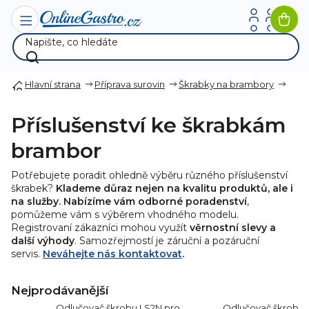
Přejít
na
Nák
obsah
koší
Hlavní strana
Příprava surovin
Škrabky na brambory
Příslušenství ke škrabkám
brambor
Potřebujete poradit ohledně výběru různého příslušenství
škrabek?
Klademe důraz nejen na kvalitu produktů, ale i
na služby. Nabízíme vám odborné poradenství
,
pomůžeme vám s výběrem vhodného modelu.
Registrovaní zákazníci mohou využít
věrnostní slevy a
další výhody
. Samozřejmostí je záruční a pozáruční
servis.
Neváhejte nás kontaktovat
.
Nejprodávanější
Odlučovač škrobu LS2N pro
Odlučovač škrobu 