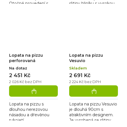
Otočné provedení s
slitiny hliníku s vysokou
vyměnitelnými kartáči.
pevností, nízkou
hmotností a plastovou
koncovkou.
Lopata na pizzu
Lopata na pizzu
perforovaná
Vesuvio
Na dotaz
Skladem
2 451 Kč
2 691 Kč
2 026 Kč bez DPH
2 224 Kč bez DPH
Lopata na pizzu s
Lopata na pizzu Vesuvio
dlouhou nerezovou
je dlouhá 90cm s
násadou a dřevěnou
atraktivním designem.
rukojetí.
Je vyrobená se slitiny
hliníku s vysokou