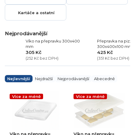
Kartáče a ostatní
Nejprodávanější
Víko na přepravku 300x400
Přepravka na pizza 
mm
300x400x100 mm
305 Kč
425 Kč
(252 Kč bez DPH)
(351 Kč bez DPH)
Ř
a
Nejlevnější
Nejdražší
Nejprodávanější
Abecedně
z
e
V
n
ý
Více za méně
Více za méně
í
p
p
i
r
s
o
p
d
r
u
o
k
d
Víko na přepravku
Víko na přepravku
t
u