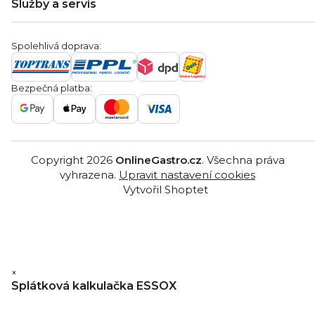
Služby a servis
Záruka
Věrnostní program
Nákup na splátky
Blog
Montáž
Obchodní podmínky
Servis a reklamace
Ochrana osobních údajů
Spolehlivá doprava:
Poptávka
Reklamační řády
Gastro projekty
Značky
Bezpečná platba:
Gastro velkoobchod
Copyright 2026
OnlineGastro.cz
. Všechna práva
vyhrazena.
Upravit nastavení cookies
Vytvořil Shoptet
×
Splátková kalkulačka ESSOX