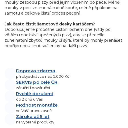
mouky zespodu pizzy před jejím vložením do pece. Méně
mouky v peci znamená méně kouře, méně připálenin na
šamotu a celkově čistší proces pečení.
Jak často čistit šamotové desky kartáčem?
Doporučujeme průběžné čistění během dne (vždy po
větším množství upečených pizz), aby se předešlo
zuhelnatění zbytků mouky či sýra, které by mohly přenášet
nepříjemnou chuť spáleniny na další pizzy.
Doprava zdarma
při objednávce nad 5.000 Kč
SERVIS po celé ČR
záruční i pozáruční
Rychlé doručení
do 2 dnů u Vás
Možnost montáže
ve Vaší provozovně
Záruka až 5 let
na vybrané produkty