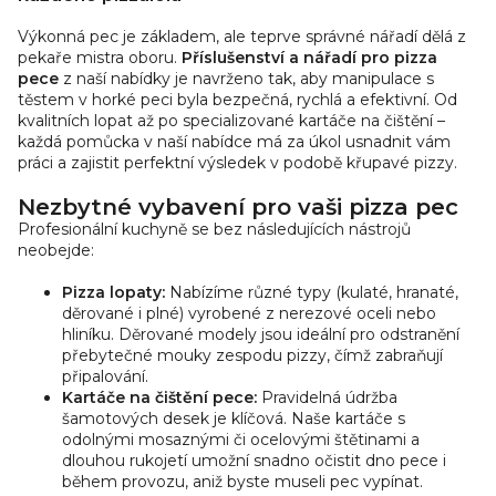
á
Výkonná pec je základem, ale teprve správné nářadí dělá z
d
pekaře mistra oboru.
Příslušenství a nářadí pro pizza
a
pece
z naší nabídky je navrženo tak, aby manipulace s
c
těstem v horké peci byla bezpečná, rychlá a efektivní. Od
í
kvalitních lopat až po specializované kartáče na čištění –
p
každá pomůcka v naší nabídce má za úkol usnadnit vám
r
práci a zajistit perfektní výsledek v podobě křupavé pizzy.
v
Nezbytné vybavení pro vaši pizza pec
k
Profesionální kuchyně se bez následujících nástrojů
y
neobejde:
v
ý
Pizza lopaty:
Nabízíme různé typy (kulaté, hranaté,
p
děrované i plné) vyrobené z nerezové oceli nebo
i
hliníku. Děrované modely jsou ideální pro odstranění
s
přebytečné mouky zespodu pizzy, čímž zabraňují
připalování.
u
Kartáče na čištění pece:
Pravidelná údržba
šamotových desek je klíčová. Naše kartáče s
odolnými mosaznými či ocelovými štětinami a
dlouhou rukojetí umožní snadno očistit dno pece i
během provozu, aniž byste museli pec vypínat.