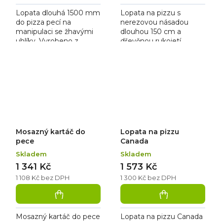
Lopata dlouhá 1500 mm
Lopata na pizzu s
do pizza pecí na
nerezovou násadou
manipulaci se žhavými
dlouhou 150 cm a
uhlíky. Vyrobeno z
dřevěnou rukojetí.
kombinace dřeva a
nerezu.
Mosazný kartáč do
Lopata na pizzu
pece
Canada
Skladem
Skladem
1 341 Kč
1 573 Kč
1 108 Kč bez DPH
1 300 Kč bez DPH
Mosazný kartáč do pece
Lopata na pizzu Canada