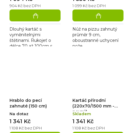
904 Kč bez DPH
1 099 Kč bez DPH
Dlouhý kartáč s
Nůž na pizzu zahnutý
vyměnitelnými
průměr 9 cm,
štětinami. Rukojeť o
oboustranné uchycení
délce 70 až 100cm s
nože.
plastovým koncem.
Hrablo do pecí
Kartáč přírodní
zahnuté (150 cm)
(220x70/1500 mm -
pevný)
Na dotaz
Skladem
1 341 Kč
1 341 Kč
1 108 Kč bez DPH
1 108 Kč bez DPH