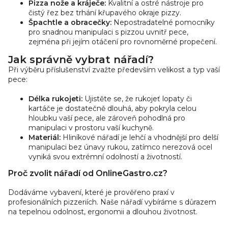
Pizza nože a kráječe:
Kvalitní a ostré nástroje pro
čistý řez bez trhání křupavého okraje pizzy.
Špachtle a obracečky:
Nepostradatelné pomocníky
pro snadnou manipulaci s pizzou uvnitř pece,
zejména při jejím otáčení pro rovnoměrné propečení.
Jak správně vybrat nářadí?
Při výběru příslušenství zvažte především velikost a typ vaší
pece:
Délka rukojeti:
Ujistěte se, že rukojeť lopaty či
kartáče je dostatečně dlouhá, aby pokryla celou
hloubku vaší pece, ale zároveň pohodlná pro
manipulaci v prostoru vaší kuchyně.
Materiál:
Hliníkové nářadí je lehčí a vhodnější pro delší
manipulaci bez únavy rukou, zatímco nerezová ocel
vyniká svou extrémní odolností a životností.
Proč zvolit nářadí od OnlineGastro.cz?
Dodáváme vybavení, které je prověřeno praxí v
profesionálních pizzeriích. Naše nářadí vybíráme s důrazem
na tepelnou odolnost, ergonomii a dlouhou životnost.