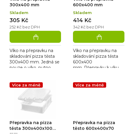
ů
k
300x400 mm
600x400 mm
t
Skladem
Skladem
ů
305 Kč
414 Kč
252 Kč bez DPH
342 Kč bez DPH
Víko na přepravku na
Víko na přepravku na
skladování pizza těsta
skladování pizza těsta
300x400 mm. Jedná se
600x400
pouze o víko, nutno
mm. Přepravku k víku
doobjednat i přepravku
nutno objednat
pro komplet.
samostatně - není
součástí.
Více za méně
Více za méně
Přepravka na pizza
Přepravka na pizza
těsta 300x400x100
těsto 600x400x70
mm