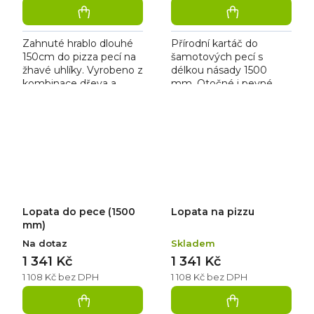
Zahnuté hrablo dlouhé
Přírodní kartáč do
150cm do pizza pecí na
šamotových pecí s
žhavé uhlíky. Vyrobeno z
délkou násady 1500
kombinace dřeva a
mm. Otočné i pevné
nerezu.
provedení s
vyměnitelnými kartáči.
Lopata do pece (1500
Lopata na pizzu
mm)
Na dotaz
Skladem
1 341 Kč
1 341 Kč
1 108 Kč bez DPH
1 108 Kč bez DPH