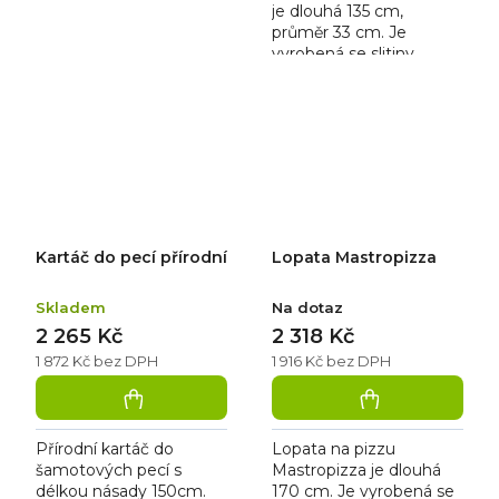
je dlouhá 135 cm,
průměr 33 cm. Je
vyrobená se slitiny
hliníku s vysokou
pevností a nízkou
hmotností.
Kartáč do pecí přírodní
Lopata Mastropizza
Skladem
Na dotaz
2 265 Kč
2 318 Kč
1 872 Kč bez DPH
1 916 Kč bez DPH
Přírodní kartáč do
Lopata na pizzu
šamotových pecí s
Mastropizza je dlouhá
délkou násady 150cm.
170 cm. Je vyrobená se