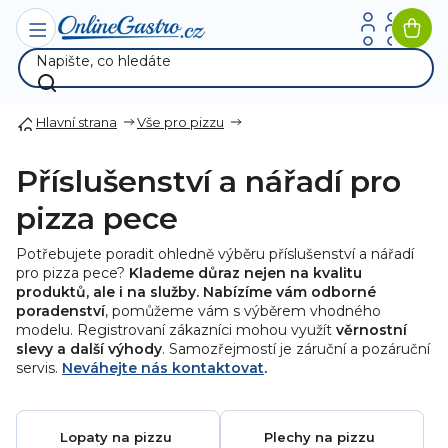
Přejít
na
Nák
obsah
koší
Hlavní strana
Vše pro pizzu
Příslušenství a nářadí pro
pizza pece
Potřebujete poradit ohledně výběru příslušenství a nářadí
pro pizza pece?
Klademe důraz nejen na kvalitu
produktů, ale i na služby. Nabízíme vám odborné
poradenství
, pomůžeme vám s výběrem vhodného
modelu. Registrovaní zákazníci mohou využít
věrnostní
slevy a další výhody
. Samozřejmostí je záruční a pozáruční
servis.
Neváhejte nás kontaktovat
.
Lopaty na pizzu
Plechy na pizzu