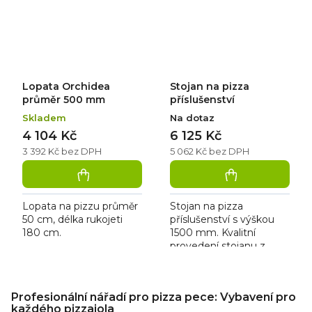
Lopata Orchidea
Stojan na pizza
průměr 500 mm
příslušenství
Skladem
Na dotaz
4 104 Kč
6 125 Kč
3 392 Kč bez DPH
5 062 Kč bez DPH
Lopata na pizzu průměr
Stojan na pizza
50 cm, délka rukojeti
příslušenství s výškou
180 cm.
1500 mm. Kvalitní
provedení stojanu z
nerezu se třemi
pozicemi. Cena je
O
uvedena bez
v
Profesionální nářadí pro pizza pece: Vybavení pro
příslušenství.
l
každého pizzaiola