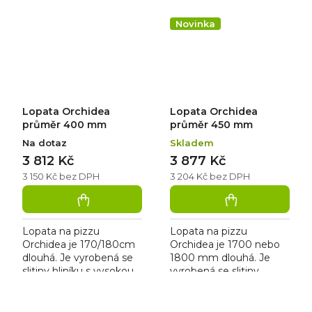
pevností a nízkou
hmotností.
Novinka
Lopata Orchidea
Lopata Orchidea
průměr 400 mm
průměr 450 mm
Na dotaz
Skladem
3 812 Kč
3 877 Kč
3 150 Kč bez DPH
3 204 Kč bez DPH
Lopata na pizzu
Lopata na pizzu
Orchidea je 170/180cm
Orchidea je 1700 nebo
dlouhá. Je vyrobená se
1800 mm dlouhá. Je
slitiny hliníku s vysokou
vyrobená se slitiny
pevností a nízkou
hliníku s vysokou
hmotností.
pevností a nízkou
hmotností.