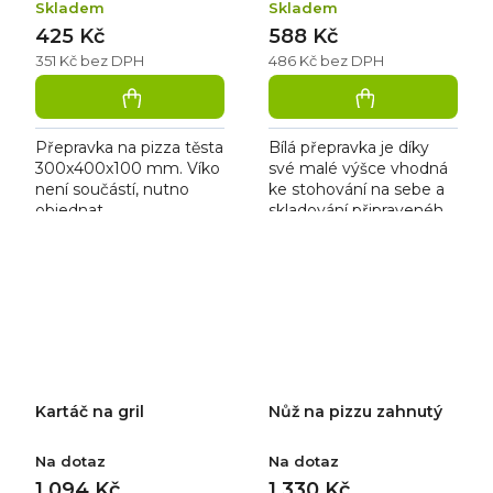
Skladem
Skladem
425 Kč
588 Kč
351 Kč bez DPH
486 Kč bez DPH
Přepravka na pizza těsta
Bílá přepravka je díky
300x400x100 mm. Víko
své malé výšce vhodná
není součástí, nutno
ke stohování na sebe a
objednat
skladování připraveného
samostatně. Vhodná ke
pizza těsta. Víko není
stohování a skladování
součástí produktu -
připraveného pizza
nutno objednat...
těsta....
Kartáč na gril
Nůž na pizzu zahnutý
Na dotaz
Na dotaz
1 094 Kč
1 330 Kč