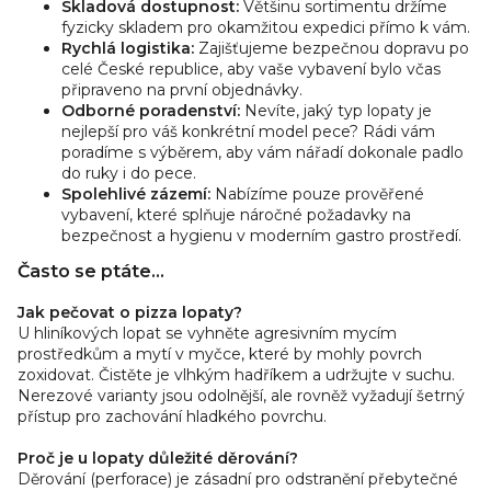
Skladová dostupnost:
Většinu sortimentu držíme
fyzicky skladem pro okamžitou expedici přímo k vám.
Rychlá logistika:
Zajišťujeme bezpečnou dopravu po
celé České republice, aby vaše vybavení bylo včas
připraveno na první objednávky.
Odborné poradenství:
Nevíte, jaký typ lopaty je
nejlepší pro váš konkrétní model pece? Rádi vám
poradíme s výběrem, aby vám nářadí dokonale padlo
do ruky i do pece.
Spolehlivé zázemí:
Nabízíme pouze prověřené
vybavení, které splňuje náročné požadavky na
bezpečnost a hygienu v moderním gastro prostředí.
Často se ptáte...
Jak pečovat o pizza lopaty?
U hliníkových lopat se vyhněte agresivním mycím
prostředkům a mytí v myčce, které by mohly povrch
zoxidovat. Čistěte je vlhkým hadříkem a udržujte v suchu.
Nerezové varianty jsou odolnější, ale rovněž vyžadují šetrný
přístup pro zachování hladkého povrchu.
Proč je u lopaty důležité děrování?
Děrování (perforace) je zásadní pro odstranění přebytečné