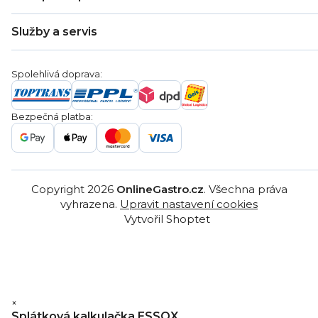
Zákaznická podpora
Doprava a platba
Hodnocení obchodu
Služby a servis
Záruka
Věrnostní program
Nákup na splátky
Blog
Montáž
Obchodní podmínky
Servis a reklamace
Ochrana osobních údajů
Spolehlivá doprava:
Poptávka
Reklamační řády
Gastro projekty
Značky
Bezpečná platba:
Gastro velkoobchod
Copyright 2026
OnlineGastro.cz
. Všechna práva
vyhrazena.
Upravit nastavení cookies
Vytvořil Shoptet
×
Splátková kalkulačka ESSOX