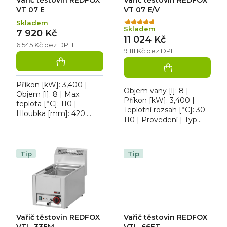
Vařič těstovin REDFOX
Vařič těstovin REDFOX
t
u
ů
k
VT 07 E
VT 07 E/V
t
Skladem
Průměrné
ů
Skladem
7 920 Kč
hodnocení
11 024 Kč
produktu
6 545 Kč bez DPH
9 111 Kč bez DPH
je
5,0
z
5
Příkon [kW]: 3,400 |
Objem vany [l]: 8 |
hvězdiček.
Objem [l]: 8 | Max.
Příkon [kW]: 3,400 |
teplota [°C]: 110 |
Teplotní rozsah [°C]: 30-
Hloubka [mm]: 420.
110 | Provedení | Typ
Vařič těstovin REDFOX
napájení: 230 V. Vařič
VT 07 E elektrický, stolní
těstovin REDFOX VT 07
bez výpustě, v
E/V elektrický, stolní s...
celonerezovém...
Tip
Tip
Vařič těstovin REDFOX
Vařič těstovin REDFOX
VTL-33EM
VTL-66ET