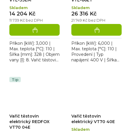
Skladem
Skladem
14 204 Kč
26 316 Kč
11 739 Kč bez DPH
21 749 Kč bez DPH
Příkon [kW]: 3,000 |
Příkon [kW]: 6,000 |
Max. teplota [°C]: 110 |
Max. teplota [°C]: 110 |
Šířka [mm]: 328 | Objem
Provedení | Typ
vany [l]: 8. Vařič těstovin
napájení: 400 V | Šířka
VT 30 EL, celonerezové
[mm]: 658. Vařič
provedení, lisovaná
těstovin dvojitý VT 60
vana,...
EL, celonerezové
Tip
provedení,...
Vařič těstovin
Vařič těstovin
elektrický REDFOX
elektrický VT70 40E
VT70 04E
Skladem