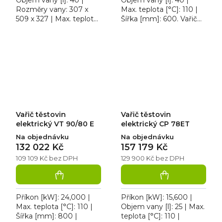
Objem vany [l]: 40 |
Objem vany [l]: 40 |
Rozměry vany: 307 x
Max. teplota [°C]: 110 |
509 x 327 | Max. teplota
Šířka [mm]: 600. Vařič
[°C]: 110. Vařič těstovin
těstovin elektrický CP
CP 94 ET, třífázový,
76 ET, třífázový, vysoce
vysoce odolná topná...
odolná topná tělesa,...
Vařič těstovin
Vařič těstovin
elektrický VT 90/80 E
elektrický CP 78ET
Na objednávku
Na objednávku
132 022 Kč
157 179 Kč
109 109 Kč bez DPH
129 900 Kč bez DPH
Příkon [kW]: 24,000 |
Příkon [kW]: 15,600 |
Max. teplota [°C]: 110 |
Objem vany [l]: 25 | Max.
Šířka [mm]: 800 |
teplota [°C]: 110 |