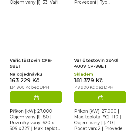
Objem vany [l]: 33. Vařič
Provedení | Typ
těstovin VT 90/80 E,
napájení: 400 V. Vařič
lisovaná nerezová vana
těstovin elektrický CP
o objemu 2x 33 l,...
78 ET, třífázový,
vysoce...
Vařič těstovin CPB-
Vařič těstovin 2x40l
98ET
400V CP-98ET
Na objednávku
Skladem
163 229 Kč
181 379 Kč
134 900 Kč bez DPH
149 900 Kč bez DPH
Příkon [kW]: 27,000 |
Příkon [kW]: 27,000 |
Objem vany [l]: 80 |
Max. teplota [°C]: 110 |
Rozměry vany: 620 x
Objem vany [l]: 40 |
509 x 327 | Max. teplota
Počet van: 2 | Provedení
[°C]: 110. Vařič těstovin
| Typ napájení: 400 V.