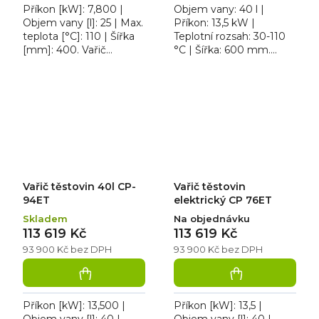
Příkon [kW]: 7,800 |
Objem vany: 40 l |
Objem vany [l]: 25 | Max.
Příkon: 13,5 kW |
teplota [°C]: 110 | Šířka
Teplotní rozsah: 30-110
[mm]: 400. Vařič
°C | Šířka: 600 mm.
těstovin elektrický CP
Vařič těstovin elektrický
74 ET, třífázový, vysoce
s podestavbou CP 66
odolná topná...
ET, třífázový, vysoce
odolná...
Vařič těstovin 40l CP-
Vařič těstovin
94ET
elektrický CP 76ET
Skladem
Na objednávku
113 619 Kč
113 619 Kč
93 900 Kč bez DPH
93 900 Kč bez DPH
Příkon [kW]: 13,500 |
Příkon [kW]: 13,5 |