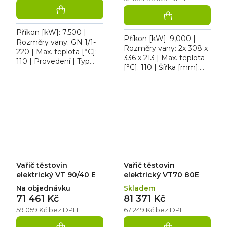
Příkon [kW]: 7,500 |
Příkon [kW]: 9,000 |
Rozměry vany: GN 1/1-
Rozměry vany: 2x 308 x
220 | Max. teplota [°C]:
336 x 213 | Max. teplota
110 | Provedení | Typ
[°C]: 110 | Šířka [mm]:
napájení: 400 V. Vařič
800. Vařič těstovin
těstovin elektrický CPT
elektrický REDFOX
66 ET, vysoce odolná...
VT70 08E má dvě vany
z...
Vařič těstovin
Vařič těstovin
elektrický VT 90/40 E
elektrický VT70 80E
Na objednávku
Skladem
71 461 Kč
81 371 Kč
59 059 Kč bez DPH
67 249 Kč bez DPH