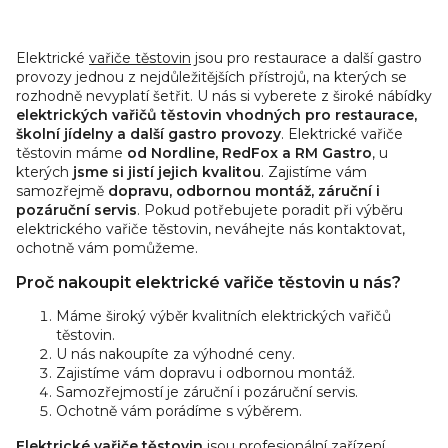
CPB 98 ET, třífázový,
Vařič těstovin CP 98 ET,
O
vysoce odolná topná...
třífázový,...
v
Elektrické
vařiče těstovin
jsou pro restaurace a další gastro
l
provozy jednou z nejdůležitějších přístrojů, na kterých se
á
rozhodně nevyplatí šetřit. U nás si vyberete z široké nábídky
d
elektrických vařičů těstovin vhodných pro restaurace,
školní jídelny a další gastro provozy
a
. Elektrické vařiče
těstovin máme
od Nordline, RedFox a RM Gastro
, u
c
kterých
jsme si jistí jejich kvalitou
. Zajistíme vám
í
samozřejmě
dopravu, odbornou montáž, záruční i
p
pozáruční servis
. Pokud potřebujete poradit při výběru
r
elektrického vařiče těstovin, neváhejte nás kontaktovat,
v
ochotně vám pomůžeme.
k
Proč nakoupit elektrické vařiče těstovin u nás?
y
v
Máme široký výběr kvalitních elektrických vařičů
ý
těstovin.
U nás nakoupíte za výhodné ceny.
p
Zajistíme vám dopravu i odbornou montáž.
i
Samozřejmostí je záruční i pozáruční servis.
s
Ochotně vám porádíme s výběrem.
u
Elektrické vařiče těstovin
jsou profesionální zařízení