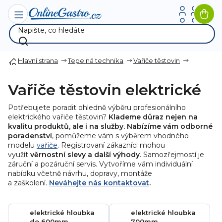
Přejít
na
Nák
obsah
koší
Hlavní strana
Tepelná technika
Vařiče těstovin
Vařiče těstovin elektrické
Potřebujete poradit ohledně výběru profesionálního
elektrického vařiče těstovin?
Klademe důraz nejen na
kvalitu produktů, ale i na služby. Nabízíme vám odborné
poradenství
, pomůžeme vám s výběrem vhodného
modelu
vařiče
. Registrovaní zákazníci mohou
využít
věrnostní slevy a další výhody
. Samozřejmostí je
záruční a pozáruční servis. Vytvoříme vám individuální
nabídku včetně návrhu, dopravy, montáže
a zaškolení.
Neváhejte nás kontaktovat
.
elektrické hloubka
elektrické hloubka
do 600mm
700mm