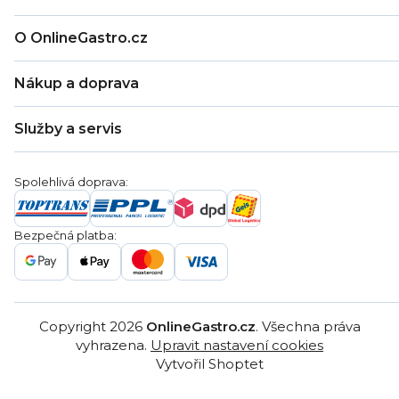
O OnlineGastro.cz
O nás
Nákup a doprava
Kontakty
Zákaznická podpora
Doprava a platba
Hodnocení obchodu
Služby a servis
Záruka
Věrnostní program
Nákup na splátky
Blog
Montáž
Obchodní podmínky
Servis a reklamace
Ochrana osobních údajů
Spolehlivá doprava:
Poptávka
Reklamační řády
Gastro projekty
Značky
Bezpečná platba:
Gastro velkoobchod
Copyright 2026
OnlineGastro.cz
. Všechna práva
vyhrazena.
Upravit nastavení cookies
Vytvořil Shoptet