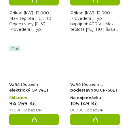
Příkon [kW]: 12,000 |
Příkon [kW]: 12,000 |
Max. teplota [°C]: 110 |
Provedení | Typ
Objem vany [l]: 33 |
napájení: 400 V | Max.
Provedení | Typ
teplota [°C]: 110 | Šířka
napájení: 400 V. Vařič
[mm]: 800. Vařič
těstovin VT 90/40 E s
těstovin elektrický
lisovanou nerezovou
REDFOX VT70 80E má
Tip
vanou,...
dvě vany se...
Vařič těstovin
Vařič těstovin s
elektrický CP 74ET
podestavbou CP-66ET
Skladem
Na objednávku
94 259 Kč
105 149 Kč
77 900 Kč bez DPH
86 900 Kč bez DPH