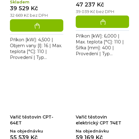
Skladem
47 237 Kč
39 529 Kč
39 039 Kč bez DPH
32 669 Kč bez DPH
Příkon [kW]: 6,000 |
Příkon [kW]: 4,500 |
Max. teplota [°C]: 110 |
Objem vany [l]: 16 | Max.
Šířka [mm]: 400 |
teplota [°C]: 110 |
Provedení | Typ
Provedení | Typ
napájení: 400 V. Vařič
napájení: 400 V.
těstovin elektrický
Elektrický vařič těstovin
REDFOX VT70 40E se
REDFOX VT70 04E se
samostatným...
samostatným...
Vařič těstovin CPT-
Vařič těstovin
64ET
elektrický CPT 74ET
Na objednávku
Na objednávku
55 539 Kč
59 169 Kč