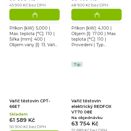
45 900 Kč bez DPH
48 900 Kč bez DPH
Příkon [kW]: 5,000 |
Příkon [kW]: 4,100 |
Max. teplota [°C]: 110 |
Objem [l]: 17.00 | Max.
Šířka [mm]: 400 |
teplota [°C]: 110 |
Objem vany [l]: 13. Vařič
Provedení | Typ
těstovin elektrický CPT
napájení: 400 V. Vařič
64 ET, vysoce odolná
těstovin elektrický CP
topná tělesa, výpustní...
76 ET třífázový, ventil
Tip
pro...
Vařič těstovin CPT-
Vařič těstovin
66ET
elektrický REDFOX
VT70 08E
Skladem
Na objednávku
61 589 Kč
63 754 Kč
50 900 Kč bez DPH
52 689 Kč bez DPH