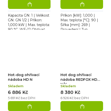
Kapacita GN: 1 | Velikost
Příkon [kW]: 1,000 |
GN: GN 1/2 | Příkon:
Max. teplota [°C]: 90 |
1,000 kW | Max. teplota:
Šířka [mm]: 269 |
90 °C. WE-12 Ohřívač
Provedení | Typ
párků jednoduchý,
napájení: 230 V. WEV-12
topné těleso pod dnem
Ohřívač párků
vany.
jednoduchý, výpustný
kohout s...
Hot-dog ohřívací
Hot dog ohřívací
nádoba HD N
nádoba REDFOX HD
N/K
Skladem
Skladem
6 886 Kč
8 380 Kč
5 691 Kč bez DPH
6 926 Kč bez DPH