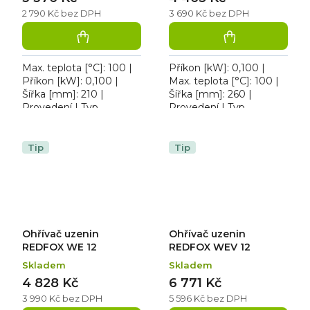
2 790 Kč bez DPH
3 690 Kč bez DPH
Max. teplota [°C]: 100 |
Příkon [kW]: 0,100 |
Příkon [kW]: 0,100 |
Max. teplota [°C]: 100 |
Šířka [mm]: 210 |
Šířka [mm]: 260 |
Provedení | Typ
Provedení | Typ
napájení: 230 V. HD-3
napájení: 230 V. Hot-dog
Třítrnový, režim rychlého
čtyřtrnový REDFOX HD
ohřevu, vypínač a
04 je profesionální
Tip
Tip
kontrolka...
zařízení s...
Ohřívač uzenin
Ohřívač uzenin
REDFOX WE 12
REDFOX WEV 12
Skladem
Skladem
4 828 Kč
6 771 Kč
3 990 Kč bez DPH
5 596 Kč bez DPH