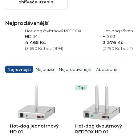
ohřívače uzenin
Nejprodávanější
Hot-dog čtyřtrnový REDFOX
Hot-dog třítrno
HD 04
HD 03
4 465 Kč
3 376 Kč
(3 690 Kč bez DPH)
(2 790 Kč bez DP
Ř
a
Nejlevnější
Nejdražší
Nejprodávanější
Abecedně
z
e
V
n
ý
Tip
í
p
p
i
r
s
o
p
d
r
u
o
k
d
Hot-dog jednotrnový
Hot-dog dvoutrnový
t
u
ů
k
HD 01
REDFOX HD 02
t