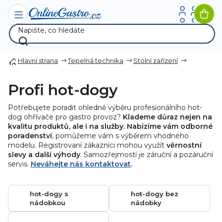
Přejít
na
Nák
obsah
koší
Hlavní strana
Tepelná technika
Stolní zařízení
Profi hot-dogy
Potřebujete poradit ohledně výběru profesionálního hot-
dog ohřívače pro gastro provoz?
Klademe důraz nejen na
kvalitu produktů, ale i na služby. Nabízíme vám odborné
poradenství
, pomůžeme vám s výběrem vhodného
modelu. Registrovaní zákazníci mohou využít
věrnostní
slevy a další výhody
. Samozřejmostí je záruční a pozáruční
servis.
Neváhejte nás kontaktovat
.
hot-dogy s
hot-dogy bez
nádobkou
nádobky