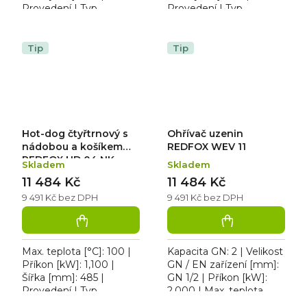
Provedení | Typ
Provedení | Typ
napájení: 230 V. HD-4N
napájení: 230 V. Hot-dog
Čtyřtrový s nádobkou,
3 trny + nadoba s
samostatné vyhřívání
košíkem, samostatné
Tip
Tip
hrotů a...
vyhřívání...
Hot-dog čtyřtrnový s
Ohřívač uzenin
nádobou a košíkem
REDFOX WEV 11
REDFOX HD 04 NK
Skladem
Skladem
11 484 Kč
11 484 Kč
9 491 Kč bez DPH
9 491 Kč bez DPH
Max. teplota [°C]: 100 |
Kapacita GN: 2 | Velikost
Příkon [kW]: 1,100 |
GN / EN zařízení [mm]:
Šířka [mm]: 485 |
GN 1/2 | Příkon [kW]:
Provedení | Typ
2,000 | Max. teplota
napájení: 230 V. HD-4NK
[°C]: 90. WE-11 Ohřívač