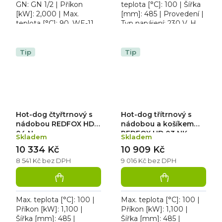
GN: GN 1/2 | Příkon
teplota [°C]: 100 | Šířka
[kW]: 2,000 | Max.
[mm]: 485 | Provedení |
teplota [°C]: 90. WE-11
Typ napájení: 230 V. HD-
Ořívač párků dvojitý,
3N Třítrnový s
samostatné ovládání pro
nádobkou, samostatné
každou vanu.
vyhřívání hrotů a...
Tip
Tip
Hot-dog čtyřtrnový s
Hot-dog třítrnový s
nádobou REDFOX HD
nádobou a košíkem
04 N
REDFOX HD 03 NK
Skladem
Skladem
10 334 Kč
10 909 Kč
8 541 Kč bez DPH
9 016 Kč bez DPH
Max. teplota [°C]: 100 |
Max. teplota [°C]: 100 |
Příkon [kW]: 1,100 |
Příkon [kW]: 1,100 |
Šířka [mm]: 485 |
Šířka [mm]: 485 |