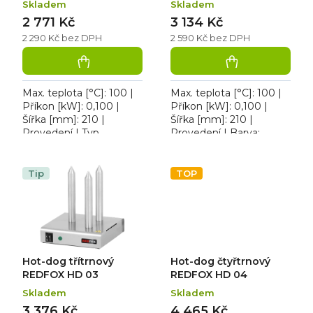
Skladem
Skladem
ů
2 771 Kč
3 134 Kč
2 290 Kč bez DPH
2 590 Kč bez DPH
Max. teplota [°C]: 100 |
Max. teplota [°C]: 100 |
Příkon [kW]: 0,100 |
Příkon [kW]: 0,100 |
Šířka [mm]: 210 |
Šířka [mm]: 210 |
Provedení | Typ
Provedení | Barva:
napájení: 230 V. HD-1
Hliník. HD-2 Dvoutrnový,
Jednotrnový, režim
režim rychlého ohřevu,
rychlého ohřevu,
vypínač a kontrolka
Tip
TOP
vypínač a kontrolka...
chodu.
Hot-dog třítrnový
Hot-dog čtyřtrnový
REDFOX HD 03
REDFOX HD 04
Skladem
Skladem
3 376 Kč
4 465 Kč