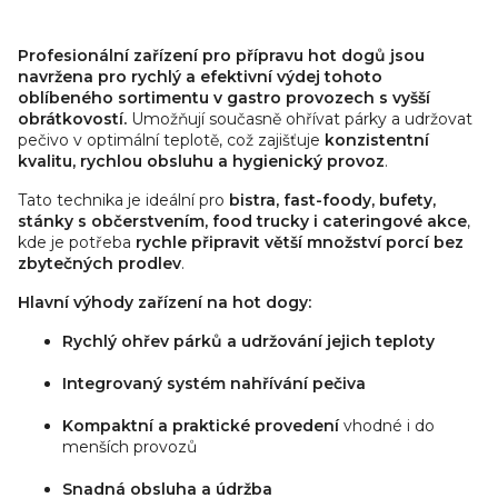
Čtyřtrový s nádobkou,
párků dvojitý, 2x
O
košík navíc,
výpustný kohout s...
v
Profesionální zařízení pro přípravu hot dogů jsou
samostatné...
l
navržena pro rychlý a efektivní výdej tohoto
á
oblíbeného sortimentu v gastro provozech s vyšší
d
obrátkovostí.
Umožňují současně ohřívat párky a udržovat
pečivo v optimální teplotě, což zajišťuje
a
konzistentní
kvalitu, rychlou obsluhu a hygienický provoz
.
c
í
Tato technika je ideální pro
bistra, fast-foody, bufety,
p
stánky s občerstvením, food trucky i cateringové akce
,
r
kde je potřeba
rychle připravit větší množství porcí bez
v
zbytečných prodlev
.
k
Hlavní výhody zařízení na hot dogy:
y
v
Rychlý ohřev párků a udržování jejich teploty
ý
Integrovaný systém nahřívání pečiva
p
i
Kompaktní a praktické provedení
vhodné i do
s
menších provozů
u
Snadná obsluha a údržba