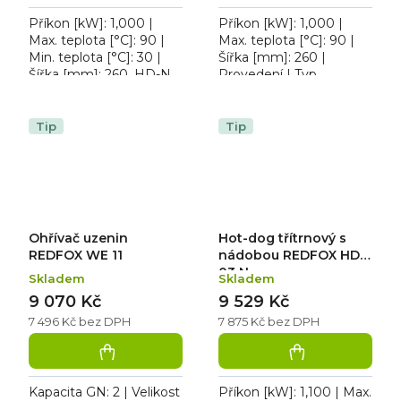
Příkon [kW]: 1,000 |
Příkon [kW]: 1,000 |
Max. teplota [°C]: 90 |
Max. teplota [°C]: 90 |
Min. teplota [°C]: 30 |
Šířka [mm]: 260 |
Šířka [mm]: 260. HD-N
Provedení | Typ
Ohřívací nádoba,
napájení: 230 V. Hot dog
kontrolka zapnutí,
ohřívací nádoba
děrované dno a dělicí
REDFOX HD N/K, nerez
Tip
Tip
příčka...
AISI 430,...
Ohřívač uzenin
Hot-dog třítrnový s
REDFOX WE 11
nádobou REDFOX HD
03 N
Skladem
Skladem
9 070 Kč
9 529 Kč
7 496 Kč bez DPH
7 875 Kč bez DPH
Kapacita GN: 2 | Velikost
Příkon [kW]: 1,100 | Max.