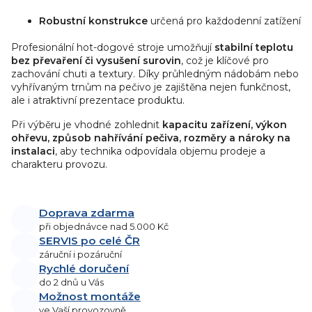
Robustní konstrukce
určená pro každodenní zatížení
Profesionální hot-dogové stroje umožňují
stabilní teplotu
bez převaření či vysušení surovin
, což je klíčové pro
zachování chuti a textury. Díky průhledným nádobám nebo
vyhřívaným trnům na pečivo je zajištěna nejen funkčnost,
ale i atraktivní prezentace produktu.
Při výběru je vhodné zohlednit
kapacitu zařízení, výkon
ohřevu, způsob nahřívání pečiva, rozměry a nároky na
instalaci
, aby technika odpovídala objemu prodeje a
charakteru provozu.
Doprava zdarma
při objednávce nad 5.000 Kč
SERVIS po celé ČR
záruční i pozáruční
Rychlé doručení
do 2 dnů u Vás
Možnost montáže
ve Vaší provozovně