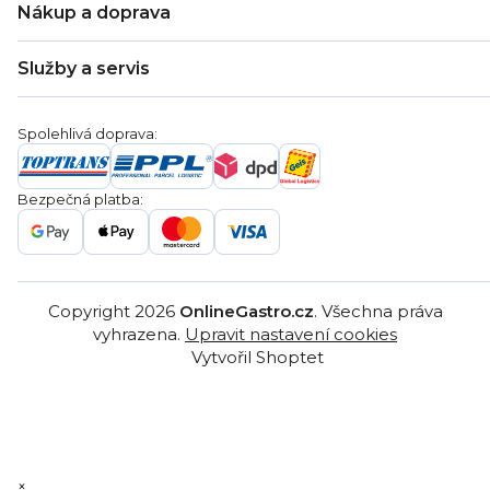
Nákup a doprava
Kontakty
Zákaznická podpora
Doprava a platba
Hodnocení obchodu
Služby a servis
Záruka
Věrnostní program
Nákup na splátky
Blog
Montáž
Obchodní podmínky
Servis a reklamace
Ochrana osobních údajů
Spolehlivá doprava:
Poptávka
Reklamační řády
Gastro projekty
Značky
Bezpečná platba:
Gastro velkoobchod
Copyright 2026
OnlineGastro.cz
. Všechna práva
vyhrazena.
Upravit nastavení cookies
Vytvořil Shoptet
×