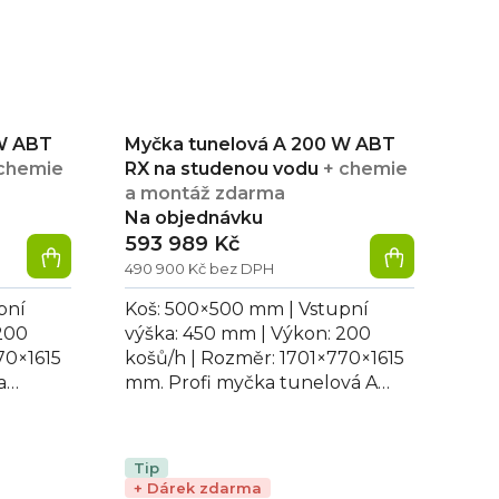
 W ABT
Myčka tunelová A 200 W ABT
chemie
RX na studenou vodu
+ chemie
a montáž zdarma
Na objednávku
593 989 Kč
490 900 Kč bez DPH
pní
Koš: 500×500 mm | Vstupní
200
výška: 450 mm | Výkon: 200
70×1615
košů/h | Rozměr: 1701×770×1615
a
mm. Profi myčka tunelová A
LX na
200 W ABT RX vhodná pro mytí
.
skla, talířů a...
Tip
+ Dárek zdarma