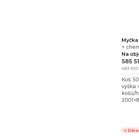
Myčka 
+ chem
Na ob
585 5
483 900
Koš: 5
výška:
košů/h
2001×8
Profes
200 AB
+ Dár