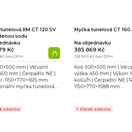
tunelová RM CT 120 SV
Myčka tunelová CT 160
denou vodu
jednávku
Na objednávku
79 Kč
385 869 Kč
 Kč bez DPH
318 900 Kč bez DPH
00×500 mm | Vstupní
Koš: 500×500 mm | Vstu
 450 mm | Čerpadlo: NE |
výška: 450 mm | Výkon: 
: 1150×770×1615 mm.
košů/h | Čerpadlo: NE | 
ionální myčka tunelová
1150×770×1588 mm.
120 SV na studenou
Profesionální tunelová
deální pro...
CT 160 ABT DX, ideální...
ek zdarma
+ Dárek zdarma