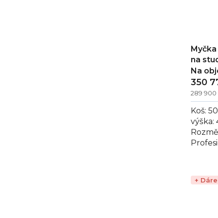
Myčka 
na stu
Na ob
350 7
289 900
Koš: 5
výška:
Rozměr
Profes
RM CT 
vodu, i
+ Dár