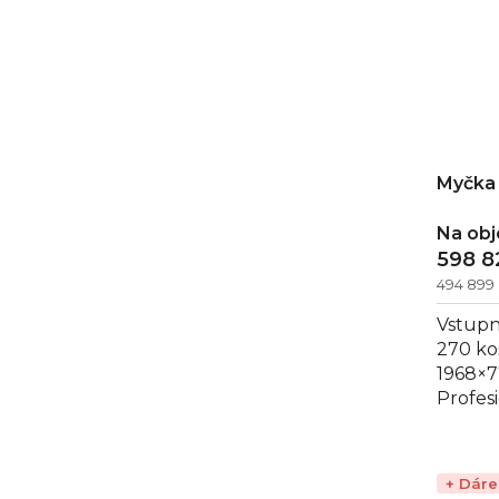
Myčka 
Na ob
598 8
494 899
Vstupn
270 ko
1968×
Profes
CT 270
skla, ta
+ Dár