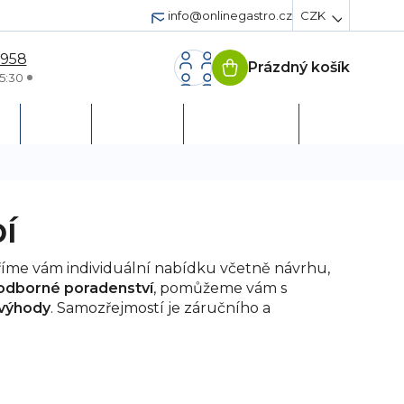
info@onlinegastro.cz
CZK
 958
Prázdný košík
Nákupní
5:30
košík
h
Servis
Podpora
Založit účet
í
oříme vám individuální nabídku včetně návrhu,
m odborné poradenství
, pomůžeme vám s
 výhody
. Samozřejmostí je záručního a