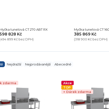
Myčka tunelová CT 270 ABT RX
Myčka tunelová CT 16
598 828 Kč
385 869 Kč
(494 899 Kč bez DPH)
(318 900 Kč bez DPH)
ší
Nejdražší
Nejprodávanější
Abecedně
ek zdarma
Akce
TOP
+ Dárek zdarma