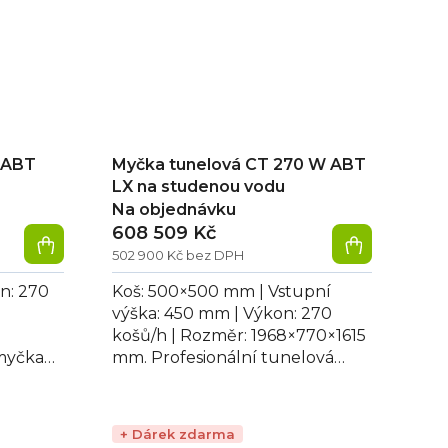
 ABT
Myčka tunelová CT 270 W ABT
LX na studenou vodu
Na objednávku
608 509 Kč
502 900 Kč bez DPH
n: 270
Koš: 500×500 mm | Vstupní
výška: 450 mm | Výkon: 270
košů/h | Rozměr: 1968×770×1615
 myčka
mm. Profesionální tunelová
 mytí
myčka CT 270 W ABT LX, ideální
...
pro mytí talířů...
+ Dárek zdarma