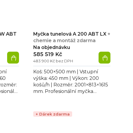
 W ABT
Myčka tunelová A 200 ABT LX
+
chemie a montáž zdarma
Na objednávku
585 519 Kč
483 900 Kč bez DPH
pní
Koš: 500×500 mm | Vstupní
160
výška: 450 mm | Výkon: 200
Rozměr:
košů/h | Rozměr: 2001×813×1615
sionální
mm. Profesionální myčka
 W ABT
tunelová A 200 ABT LX vhodná
pro mytí skla,...
+ Dárek zdarma