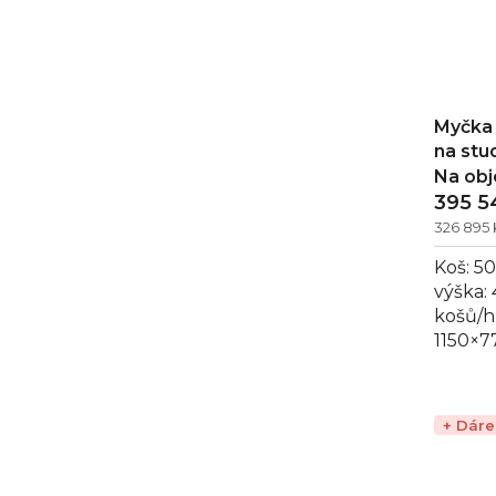
Myčka 
na stu
Na ob
395 5
326 895
Koš: 5
výška:
košů/h
1150×7
tunelo
ideální.
+ Dár