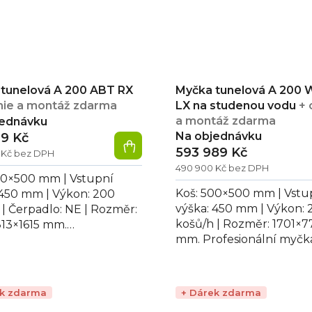
tunelová A 200 ABT RX
Myčka tunelová A 200
ie a montáž zdarma
LX na studenou vodu
+ 
a montáž zdarma
jednávku
Na objednávku
19 Kč
593 989 Kč
 Kč bez DPH
490 900 Kč bez DPH
00×500 mm | Vstupní
Koš: 500×500 mm | Vstu
 450 mm | Výkon: 200
výška: 450 mm | Výkon: 
 | Čerpadlo: NE | Rozměr:
košů/h | Rozměr: 1701×7
13×1615 mm.
mm. Profesionální myčk
ionální myčka tunelová A
tunelová A 200 W ABT 
T RX, vhodná pro...
studenou vodu, výstup..
ek zdarma
+ Dárek zdarma