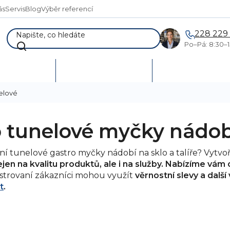
ás
Servis
Blog
Výběr referencí
228 229
Po–Pá: 8:30–1
AKCE %
Vymetání skladů
Poptávka a návr
elové
o tunelové myčky nádob
ní tunelové gastro myčky nádobí na sklo a talíře? Vytv
en na kvalitu produktů, ale i na služby. Nabízíme vá
trovaní zákazníci mohou využít
věrnostní slevy a další
t
.