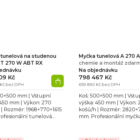
tunelová na studenou
Myčka tunelová A 270 
CT 270 W ABT RX
chemie a montáž zdar
jednávku
Na objednávku
09 Kč
798 467 Kč
 Kč bez DPH
659 890 Kč bez DPH
00×500 mm | Vstupní
Koš: 500×500 mm | Vstu
 450 mm | Výkon: 270
výška: 450 mm | Výkon: 
 | Rozměr: 1968×770×1615
košů/h | Rozměr: 2820×
ofesionální tunelová
mm. Profesionální myčk
na studenou vodu CT
tunelová A 270 ABT LX, 
ABT RX, vhodná...
pro mytí skla,...