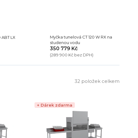
Myčka tunelová CT 120 W RX na
0 ABT LX
studenou vodu
350 779 Kč
(289 900 Kč bez DPH)
32
položek celkem
+ Dárek zdarma