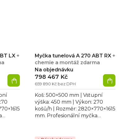
ABT LX
+
Myčka tunelová A 270 ABT RX
+
ma
chemie a montáž zdarma
Na objednávku
798 467 Kč
659 890 Kč bez DPH
pní
Koš: 500×500 mm | Vstupní
270
výška: 450 mm | Výkon: 270
770×1615
košů/h | Rozměr: 2820×770×1615
a
mm. Profesionální myčka
ideální
tunelová A 270 ABT RX, ideální
pro mytí talířů a...