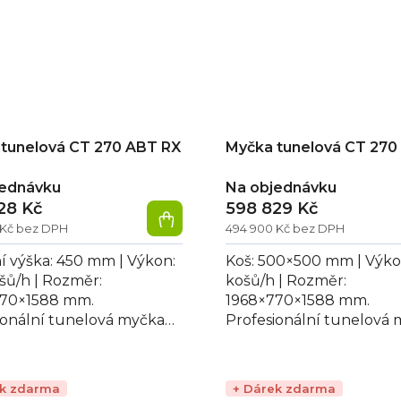
tunelová CT 270 ABT RX
Myčka tunelová CT 270
jednávku
Na objednávku
28 Kč
598 829 Kč
 Kč bez DPH
494 900 Kč bez DPH
í výška: 450 mm | Výkon:
Koš: 500×500 mm | Výko
šů/h | Rozměr:
košů/h | Rozměr:
770×1588 mm.
1968×770×1588 mm.
ionální tunelová myčka
Profesionální tunelová
 ABT RX, ideální pro mytí
CT 270 ABT vhodná pro
lířů a hrnců,...
skla a talířů, napětí 400 V.
ek zdarma
+ Dárek zdarma