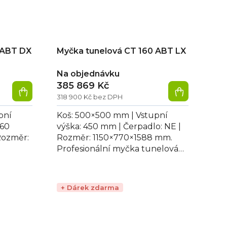
 ABT DX
Myčka tunelová CT 160 ABT LX
Na objednávku
385 869 Kč
318 900 Kč bez DPH
pní
Koš: 500×500 mm | Vstupní
160
výška: 450 mm | Čerpadlo: NE |
Rozměr:
Rozměr: 1150×770×1588 mm.
Profesionální myčka tunelová
 myčka
CT 160 ABT LX, vhodná pro mytí
skla, talířů a...
+ Dárek zdarma