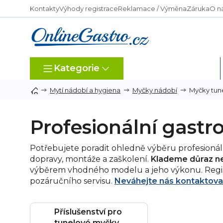
Přejít
Kontakty
Výhody registrace
Reklamace / Výměna
Záruka
O n
na
obsah
Kategorie
Dle typu provozu
Myčky tun
Mytí nádobí a hygiena
Myčky nádobí
Profesionální gastr
Potřebujete poradit ohledně výběru profesionál
dopravy, montáže a zaškolení.
Klademe důraz nej
výběrem vhodného modelu a jeho výkonu. Regis
pozáručního servisu.
Neváhejte nás kontaktova
Příslušenství pro
tunelové myčky