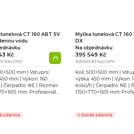
tunelová CT 160 ABT SV
Myčka tunelová CT 160
denou vodu
DX
jednávku
Na objednávku
43 Kč
395 549 Kč
 Kč bez DPH
326 900 Kč bez DPH
00×500 mm | Vstupní
Koš: 500×500 mm | Vstu
 450 mm | Výkon: 160
výška: 450 mm | Výkon: 
 | Čerpadlo: NE | Rozměr:
košů/h | Čerpadlo: NE | 
70×1615 mm. Profesionální
1150×770×1615 mm. Profe
vá myčka CT 160 ABT SV,
myčka tunelová CT 160
..
DX s pevnými...
ek zdarma
+ Dárek zdarma