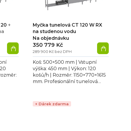
120
+
Myčka tunelová CT 120 W RX
ma
na studenou vodu
Na objednávku
350 779 Kč
289 900 Kč bez DPH
pní
Koš: 500×500 mm | Vstupní
120
výška: 450 mm | Výkon: 120
Rozměr:
košů/h | Rozměr: 1150×770×1615
mm. Profesionální tunelová
nelová
myčka CT 120 W RX, ideální pro
mytí skla,...
+ Dárek zdarma