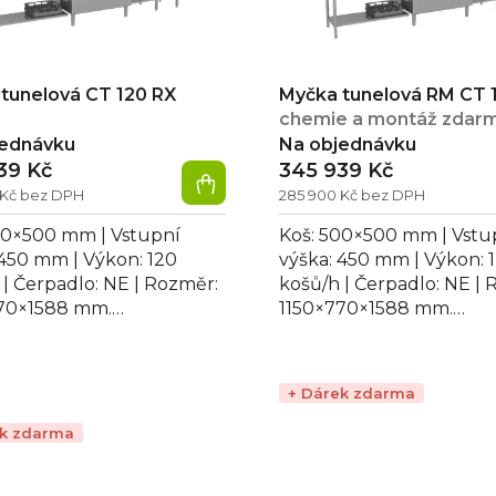
tunelová CT 120 RX
Myčka tunelová RM CT 
chemie a montáž zdar
jednávku
Na objednávku
39 Kč
345 939 Kč
 Kč bez DPH
285 900 Kč bez DPH
00×500 mm | Vstupní
Koš: 500×500 mm | Vstu
 450 mm | Výkon: 120
výška: 450 mm | Výkon: 
 | Čerpadlo: NE | Rozměr:
košů/h | Čerpadlo: NE | 
70×1588 mm.
1150×770×1588 mm.
ionální myčka tunelová
Profesionální myčka tu
RX, ideální pro...
RM CT 120, ideální pro...
+ Dárek zdarma
ek zdarma