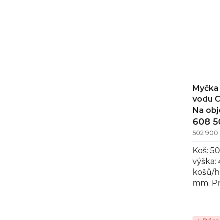
Myčka 
vodu 
Na ob
608 5
502 900
Koš: 5
výška:
košů/h
mm. Pr
myčka 
270 W 