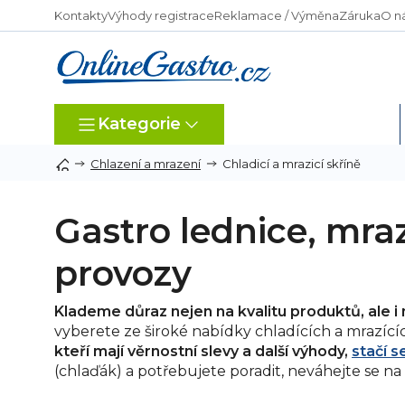
Přejít
Kontakty
Výhody registrace
Reklamace / Výměna
Záruka
O n
na
obsah
Kategorie
Dle typu provozu
Chladicí a mrazicí skříně
Chlazení a mrazení
Gastro lednice, mra
provozy
Klademe důraz nejen na kvalitu produktů, ale 
vyberete ze široké nabídky chladících a mrazící
kteří mají věrnostní slevy a další výhody,
stačí s
(chlaďák) a potřebujete poradit, neváhejte se na 