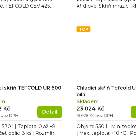
vé. TEFCOLD CEV 425
křídlové. Skříň mrazicí
/H levé křídlové...
DRF 400 S nerez, roční...
TOP
cí skříň TEFCOLD UR 600
Chladicí skříň Tefcold 
bílá
em
Skladem
2 Kč
23 024 Kč
Detail
č bez DPH
19 028 Kč bez DPH
570 l | Teplota: 0 až +8
Objem: 350 l | Min. teplo
čet polic: 3 ks | Rozměr
| Max. teplota: +10 °C | P