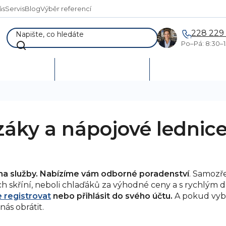
ás
Servis
Blog
Výběr referencí
228 229
Po–Pá: 8:30–1
AKCE %
Vymetání skladů
Poptávka a návr
záky a nápojové lednice
i na služby. Nabízíme vám odborné poradenství
. Samozře
ch skříní, neboli chlaďáků za výhodné ceny a s rychlým
e registrovat
nebo přihlásit do svého účtu.
A pokud vybí
nás obrátit.