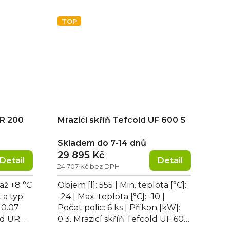
TOP
UR 200
Mrazicí skříň Tefcold UF 600 S
Skladem do 7-14 dnů
29 895 Kč
Detail
Detail
24 707 Kč bez DPH
 až +8 °C
Objem [l]: 555 | Min. teplota [°C]:
t a typ
-24 | Max. teplota [°C]: -10 |
: 0.07
Počet polic: 6 ks | Příkon [kW]:
ld UR
0.3. Mrazicí skříň Tefcold UF 600