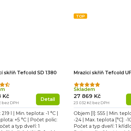
světlení a...
200 X1, nižší spotřeba...
TOP
cí skříň Tefcold SD 1380
Mrazicí skříň Tefcold U
rné
Průměrné
em
Skladem
cení
hodnocení
8 Kč
27 869 Kč
Detail
ktu
produktu
Kč bez DPH
23 032 Kč bez DPH
je
5,0
219 l | Min. teplota: -1 °C |
Objem [l]: 555 | Min. teplo
z
plota: +5 °C | Počet polic:
-24 | Max. teplota [°C]: -10
5
Počet a typ dveří: 1
Počet a typ dveří: 1 křídl