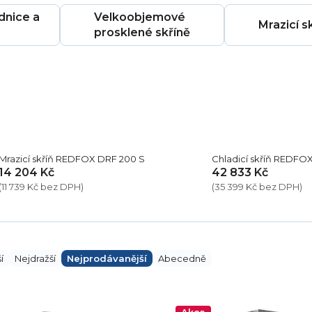
dnice a
Velkoobjemové
Mrazicí s
prosklené skříně
Mrazicí skříň REDFOX DRF 200 S
Chladicí skříň REDFO
14 204 Kč
42 833 Kč
(11 739 Kč bez DPH)
(35 399 Kč bez DPH)
í
Nejdražší
Nejprodávanější
Abecedně