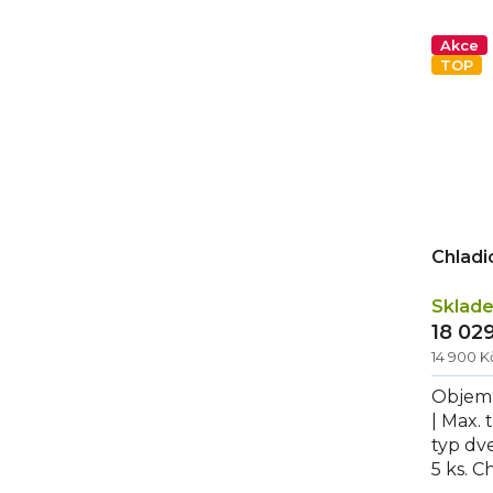
nižší až 
Akce
TOP
Chladi
Sklad
18 02
14 900 
Objem: 
| Max. 
typ dve
5 ks. C