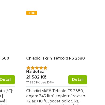
S, roční spotřeba: 818...
TOP
F 600
Chladicí skříň Tefcold FS 2380
Průměrné
Na dotaz
hodnocení
21 582 Kč
Detail
Detail
produktu
17 836 Kč bez DPH
je
5,0
ta [°C]:
Chladicí skříň Tefcold FS 2380,
z
 |
objem 345 litrů, teplotní rozsah
5
ové |
+2 až +10 °C, počet polic 5 ks,