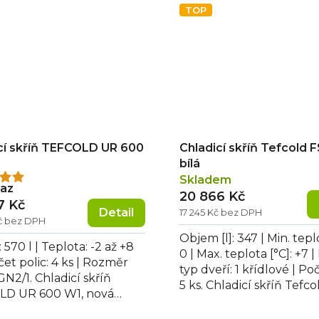
TOP
cí skříň TEFCOLD UR 600
Chladicí skříň Tefcold 
bílá
Skladem
rné
taz
20 866 Kč
cení
7 Kč
Detail
17 245 Kč bez DPH
ktu
Kč bez DPH
Objem [l]: 347 | Min. teplo
570 l | Teplota: -2 až +8
0 | Max. teplota [°C]: +7 
čet polic: 4 ks | Rozměr
typ dveří: 1 křídlové | Poč
GN2/1. Chladicí skříň
5 ks. Chladicí skříň Tefc
ček.
LD UR 600 W1, nová
1380 bílá,...
ce lednic se spotřebou