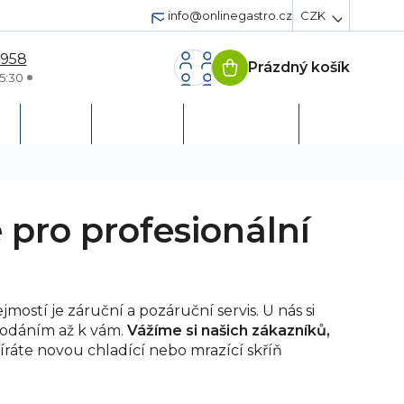
info@onlinegastro.cz
CZK
 958
Prázdný košík
Nákupní
5:30
košík
h
Servis
Podpora
Založit účet
 pro profesionální
jmostí je záruční a pozáruční servis.
U nás si
 dodáním až k vám.
Vážíme si našich zákazníků,
ráte novou chladící nebo mrazící skříň