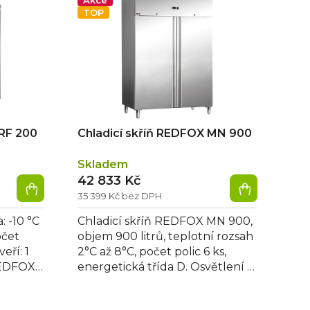
Akce
TOP
DRF 200
Chladicí skříň REDFOX MN 900
Skladem
42 833 Kč
35 399 Kč bez DPH
: -10 °C
Chladicí skříň REDFOX MN 900,
očet
objem 900 litrů, teplotní rozsah
eří: 1
2°C až 8°C, počet polic 6 ks,
 REDFOX
energetická třída D. Osvětlení a
zámek jsou součástí. Rozměry:...