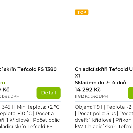
o...
TOP
cí skříň Tefcold FS 1380
Chladicí skříň Tefcold 
X1
em
Skladem do 7-14 dnů
9 Kč
14 292 Kč
Detail
Kč bez DPH
11 812 Kč bez DPH
345 l | Min. teplota: +2 °C
Objem: 119 l | Teplota: -2
teplota: +10 °C | Počet a
| Počet polic: 3 ks | Poče
ří: 1 křídlové | Počet polic:
dveří: 1 křídlové | Příkon
hladicí skříň Tefcold FS
kW. Chladicí skříň Tefco