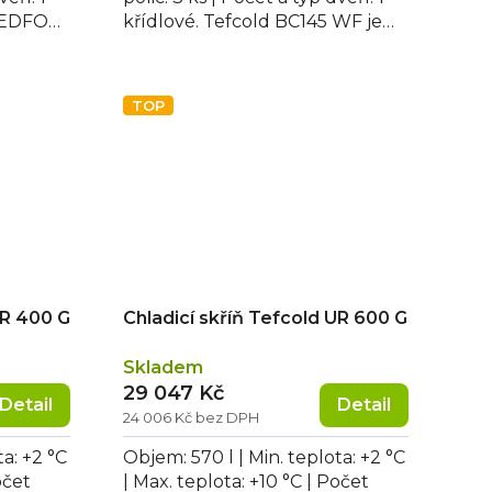
 REDFOX
křídlové. Tefcold BC145 WF je
lednice na nápoje s...
TOP
UR 400 G
Chladicí skříň Tefcold UR 600 G
Skladem
29 047 Kč
Detail
Detail
24 006 Kč bez DPH
ta: +2 °C
Objem: 570 l | Min. teplota: +2 °C
očet
| Max. teplota: +10 °C | Počet