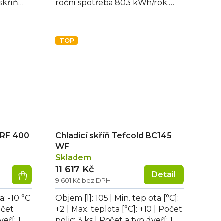
hvězdiček.
 skříň
roční spotřeba 803 kWh/rok.
...
Osvětlení a zámek ano.
Rozměry...
TOP
DRF 400
Chladicí skříň Tefcold BC145
WF
Skladem
11 617 Kč
Detail
9 601 Kč bez DPH
a: -10 °C
Objem [l]: 105 | Min. teplota [°C]:
očet
+2 | Max. teplota [°C]: +10 | Počet
eří: 1
polic: 3 ks | Počet a typ dveří: 1