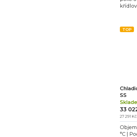
křídlo
BLACK L
TOP
Chladi
SS
Sklad
33 02
27 291 K
Objem: 
°C | Po