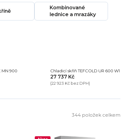
Kombinované
kříně
lednice a mrazáky
X MN 900
Chladicí skříň TEFCOLD UR 600 W1
27 737 Kč
(22 923 Kč bez DPH)
344
položek celkem