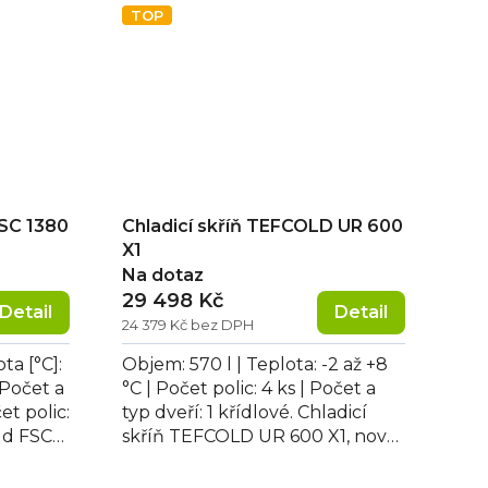
TOP
FSC 1380
Chladicí skříň TEFCOLD UR 600
X1
Na dotaz
29 498 Kč
Detail
Detail
24 379 Kč bez DPH
ta [°C]:
Objem: 570 l | Teplota: -2 až +8
| Počet a
°C | Počet polic: 4 ks | Počet a
et polic:
typ dveří: 1 křídlové. Chladicí
old FSC
skříň TEFCOLD UR 600 X1, nová
generace energeticky...