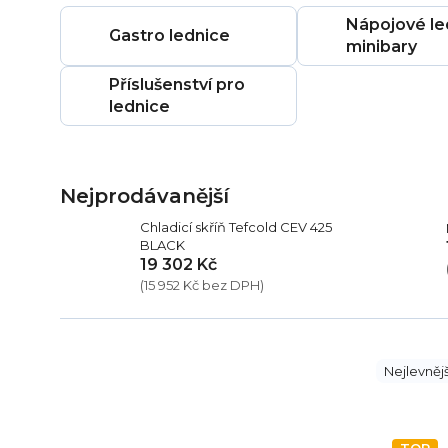
Nápojové le
Gastro lednice
minibary
Příslušenství pro
lednice
Nejprodávanější
Chladicí skříň Tefcold CEV 425
BLACK
19 302 Kč
(15 952 Kč bez DPH)
P
Ř
Nejlevnějš
o
a
s
z
t
e
V