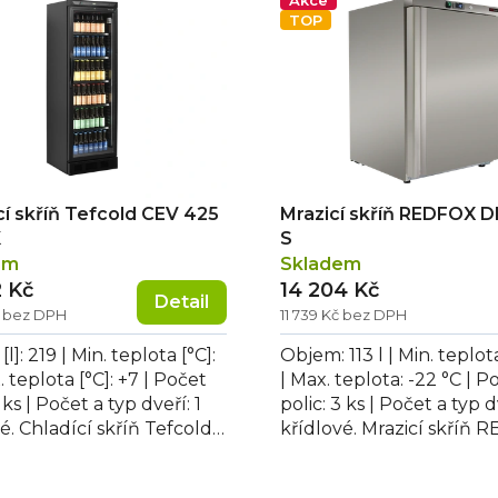
Akce
TOP
cí skříň Tefcold CEV 425
Mrazicí skříň REDFOX 
K
S
em
Skladem
2 Kč
14 204 Kč
Detail
č bez DPH
11 739 Kč bez DPH
l]: 219 | Min. teplota [°C]:
Objem: 113 l | Min. teplota
. teplota [°C]: +7 | Počet
| Max. teplota: -22 °C | P
 ks | Počet a typ dveří: 1
polic: 3 ks | Počet a typ dv
é. Chladící skříň Tefcold
křídlové. Mrazicí skříň
5 BLACK má...
DRF 200 S, roční...