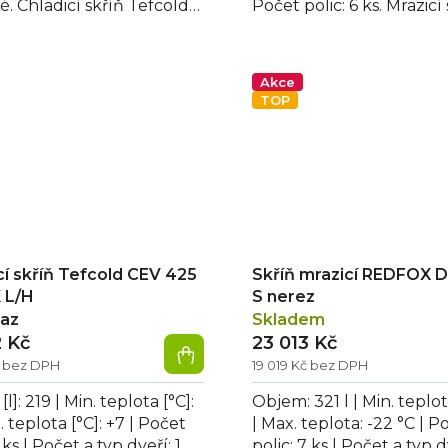
ček.
hvězdiček.
é. Chladicí skříň Tefcold
Počet polic: 6 ks. Mrazicí
, osvětlení ne,...
Tefcold UF 600, osvětlení
Akce
TOP
cí skříň Tefcold CEV 425
Skříň mrazicí REDFOX 
 L/H
S nerez
taz
Skladem
2 Kč
23 013 Kč
č bez DPH
19 019 Kč bez DPH
l]: 219 | Min. teplota [°C]:
Objem: 321 l | Min. teplot
. teplota [°C]: +7 | Počet
| Max. teplota: -22 °C | P
 ks | Počet a typ dveří: 1
polic: 7 ks | Počet a typ dv