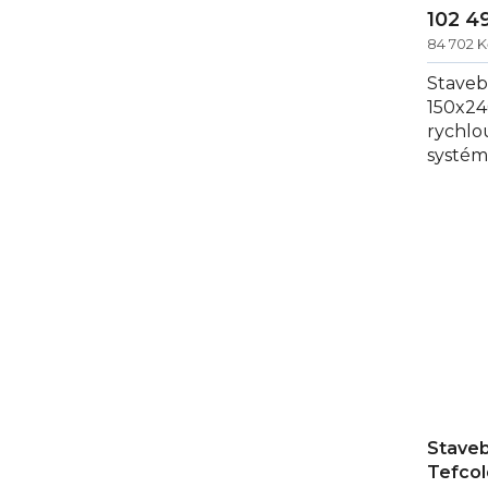
102 4
84 702 
Staveb
150x24
rychlo
systém
vybave
80 mm.
Staveb
Tefcol