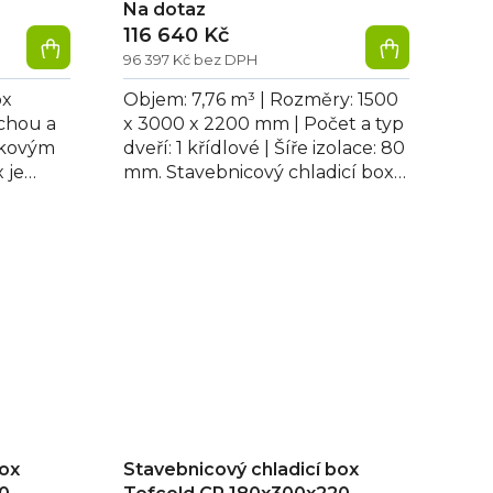
Na dotaz
116 640 Kč
96 397 Kč bez DPH
ox
Objem: 7,76 m³ | Rozměry: 1500
chou a
x 3000 x 2200 mm | Počet a typ
mkovým
dveří: 1 křídlové | Šíře izolace: 80
 je
mm. Stavebnicový chladicí box
 izolací
150x300x220 s jednoduchou a...
box
Stavebnicový chladicí box