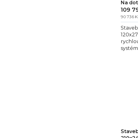
Na do
109 7
90 736 
Staveb
120x27
rychlo
systém
vybave
80 mm.
Staveb