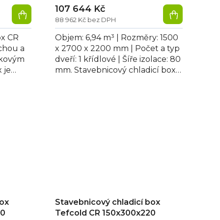
107 644 Kč
88 962 Kč bez DPH
ox CR
Objem: 6,94 m³ | Rozměry: 1500
chou a
x 2700 x 2200 mm | Počet a typ
mkovým
dveří: 1 křídlové | Šíře izolace: 80
 je
mm. Stavebnicový chladicí box
 izolací
150x270x220 s jednoduchou a...
box
Stavebnicový chladicí box
20
Tefcold CR 150x300x220