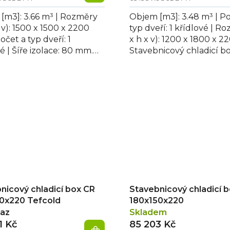
[m3]: 3.66 m³ | Rozměry
Objem [m3]: 3.48 m³ | P
x v): 1500 x 1500 x 2200
typ dveří: 1 křídlové | R
čet a typ dveří: 1
x h x v): 1200 x 1800 x 
é | Šíře izolace: 80 mm.
Stavebnicový chladicí b
nicový chladicí box
120x180x220 Tefcold nabí
 CR...
nicový chladicí box CR
Stavebnicový chladicí 
0x220 Tefcold
180x150x220
taz
Skladem
1 Kč
85 203 Kč