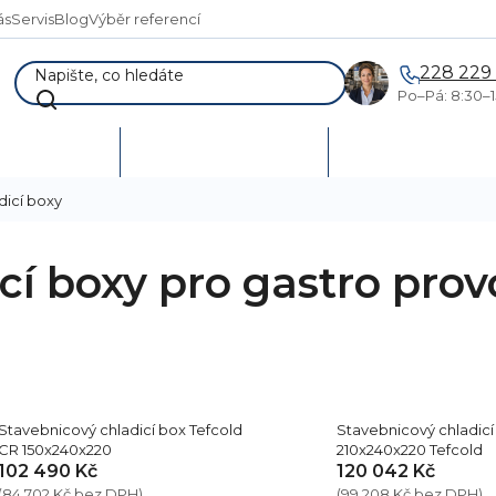
ás
Servis
Blog
Výběr referencí
228 229
Po–Pá: 8:30–1
AKCE %
Vymetání skladů
Poptávka a návr
dicí boxy
cí boxy pro gastro prov
Stavebnicový chladicí box Tefcold
Stavebnicový chladicí
CR 150x240x220
210x240x220 Tefcold
102 490 Kč
120 042 Kč
(84 702 Kč bez DPH)
(99 208 Kč bez DPH)