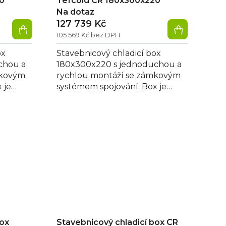
0
Tefcold CR 180x300x220
Na dotaz
127 739 Kč
105 569 Kč bez DPH
ox
Stavebnicový chladicí box
chou a
180x300x220 s jednoduchou a
mkovým
rychlou montáží se zámkovým
 je
systémem spojování. Box je
 izolací
vybaven polyuretanovou izolací
80 mm...
box
Stavebnicový chladicí box CR