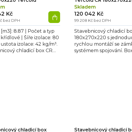
40x220 Tefcold
Tefcold CR 180x270x22
em
Skladem
42 Kč
120 042 Kč
Kč bez DPH
99 208 Kč bez DPH
[m3]: 8.87 | Počet a typ
Stavebnicový chladicí b
1 křídlové | Šíře izolace: 80
180x270x220 s jednodu
ustota izolace: 42 kg/m³.
rychlou montáží se zá
nicový chladicí box CR
systémem spojování. Box
x220 Tefcold s...
vybaven polyuretanovou
80 mm...
nicový chladicí box
Stavebnicový chladicí 