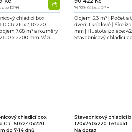
9 Kč
90 422 Kč
Kč bez DPH
74 729 Kč bez DPH
nicový chladicí box
Objem: 5.3 m³ | Počet a 
LD CR 210x210x220
dveří: 1 křídlové | Šíře iz
 objem 7.68 m³ a rozměry
mm | Hustota izolace: 42
 2100 x 2200 mm. Váží
Stavebnicový chladicí b
, má bílou povrchovou
Tefcold CR 150x210x220
a jednu dveře...
disponuje...
nicový chladicí box
Stavebnicový chladicí 
ld CR 150x240x220
120x240x220 Tefcold
m do 7-14 dnů
Na dotaz