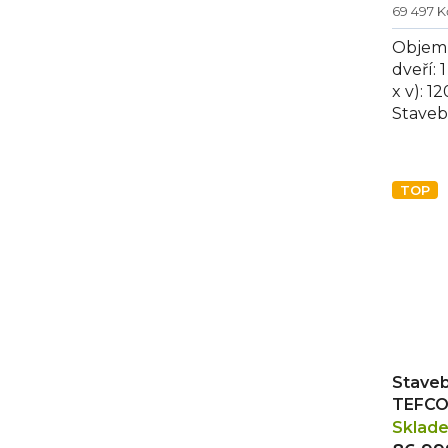
69 497 
Objem [
dveří: 
x v): 
Staveb
120x210
TOP
Staveb
TEFCO
Sklad