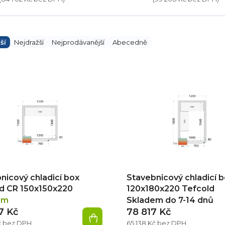
ší
Nejdražší
Nejprodávanější
Abecedně
nicový chladicí box
Stavebnicový chladicí 
d CR 150x150x220
120x180x220 Tefcold
em
Skladem do 7-14 dnů
7 Kč
78 817 Kč
č bez DPH
65 138 Kč bez DPH