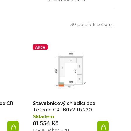
30
položek celkem
Akce
box CR
Stavebnicový chladicí box
Tefcold CR 180x210x220
Skladem
81 554 Kč
67 400 Kč bez DPH