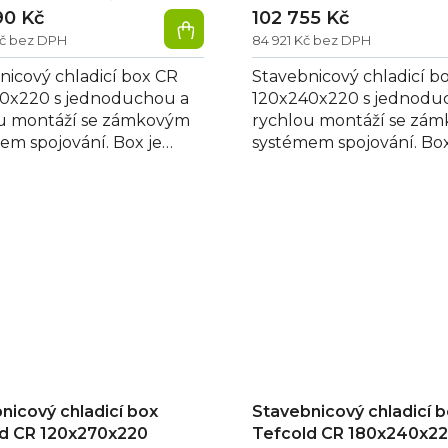
90 Kč
102 755 Kč
Kč bez DPH
84 921 Kč bez DPH
nicový chladicí box CR
Stavebnicový chladicí b
0x220 s jednoduchou a
120x240x220 s jednodu
u montáží se zámkovým
rychlou montáží se zá
em spojování. Box je
systémem spojování. Box
n polyuretanovou izolací
vybaven polyuretanovou
..
80 mm...
nicový chladicí box
Stavebnicový chladicí 
d CR 120x270x220
Tefcold CR 180x240x2