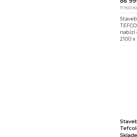
86 99
71 900 
Staveb
TEFCO
nabízí
2100 x
378 kg
úpravu 
Staveb
Tefco
Sklade