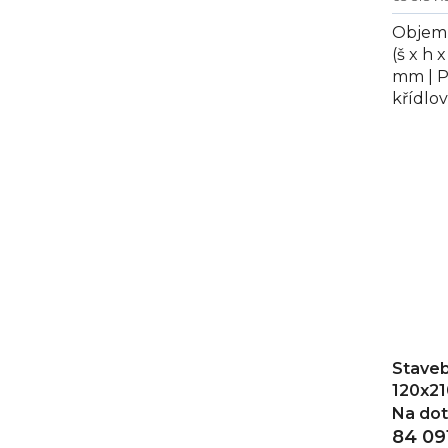
Objem 
(š x h 
mm | Po
křídlov
Staveb
Tefcold
Staveb
120x21
Na do
84 09