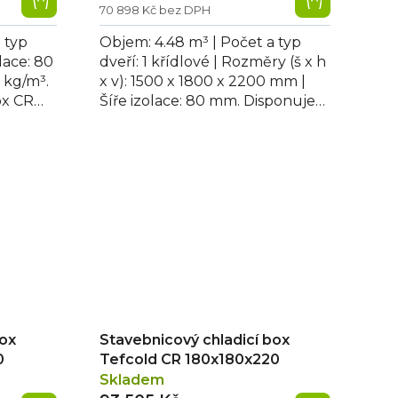
70 898 Kč bez DPH
 typ
Objem: 4.48 m³ | Počet a typ
olace: 80
dveří: 1 křídlové | Rozměry (š x h
 kg/m³.
x v): 1500 x 1800 x 2200 mm |
ox CR
Šíře izolace: 80 mm. Disponuje
ová...
dveřmi se zámkem, možností
změny...
box
Stavebnicový chladicí box
0
Tefcold CR 180x180x220
Skladem