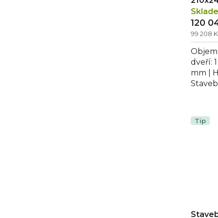
210x2
Sklad
120 0
99 208 
Objem 
dveří: 
mm | H
Staveb
210x240
Tip
Staveb