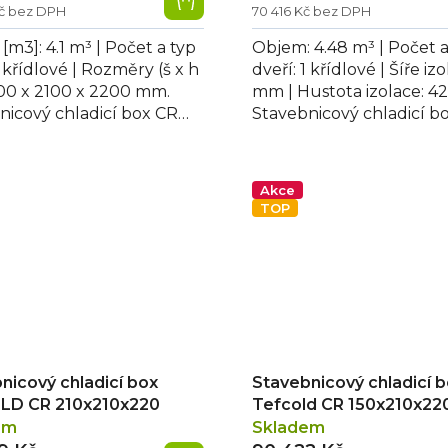
Kč bez DPH
70 416 Kč bez DPH
m3]: 4.1 m³ | Počet a typ
Objem: 4.48 m³ | Počet a
1 křídlové | Rozměry (š x h
dveří: 1 křídlové | Šíře iz
1200 x 2100 x 2200 mm.
mm | Hustota izolace: 42
nicový chladicí box CR
Stavebnicový chladicí b
x220 Tefcold nabízí...
180x150x220, bílá povrch
Akce
TOP
nicový chladicí box
Stavebnicový chladicí 
LD CR 210x210x220
Tefcold CR 150x210x22
em
Skladem