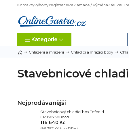
Přejít
Kontakty
Výhody registrace
Reklamace / Výměna
Záruka
O n
na
obsah
Kategorie
Dle typu provozu
Chla
Chlazení a mrazení
Chladicí a mrazicí boxy
Stavebnicové chladi
Nejprodávanější
Stavebnicový chladicí box Tefcold
CR 150x300x220
116 640 Kč
(96 397 Kč bez DPH)