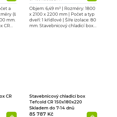
očet a
Objem: 6,49 m³ | Rozměry: 1800
ozměry (š
x 2100 x 2200 mm | Počet a typ
2200 mm.
dveří: 1 křídlové | Šíře izolace: 80
ox CR
mm. Stavebnicový chladicí box
zí...
180x210x220 s jednoduchou a...
box CR
Stavebnicový chladicí box
Tefcold CR 150x180x220
Skladem do 7-14 dnů
85 787 Kč