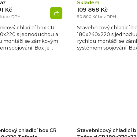
taz
Skladem
91 Kč
109 868 Kč
Kč bez DPH
90 800 Kč bez DPH
nicový chladicí box CR
Stavebnicový chladicí b
0x220 s jednoduchou a
180x240x220 s jednodu
u montáží se zámkovým
rychlou montáží se zá
em spojování. Box je
systémem spojování. Box
n polyuretanovou izolací
vybaven polyuretanovou
..
80 mm...
nicový chladicí box CR
Stavebnicový chladicí 