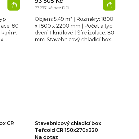
93 505 Kč
77 277 Kč bez DPH
typ
Objem: 5.49 m³ | Rozměry: 1800
olace: 80
x 1800 x 2200 mm | Počet a typ
 kg/m³.
dveří: 1 křídlové | Šíře izolace: 80
ox
mm. Stavebnicový chladicí box
Tefcold CR 180x180x220 má...
box CR
Stavebnicový chladicí box
Tefcold CR 150x270x220
Na dotaz