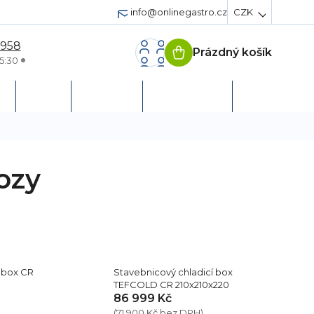
info@onlinegastro.cz
CZK
 958
Prázdný košík
Nákupní
5:30
košík
h
Servis
Podpora
Založit účet
ozy
 box CR
Stavebnicový chladicí box
TEFCOLD CR 210x210x220
86 999 Kč
(71 900 Kč bez DPH)