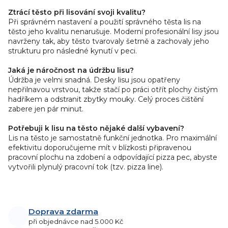
Ztrácí těsto při lisování svoji kvalitu?
Při správném nastavení a použití správného těsta lis na
těsto jeho kvalitu nenarušuje. Moderní profesionální lisy jsou
navrženy tak, aby těsto tvarovaly šetrně a zachovaly jeho
strukturu pro následné kynutí v peci.
Jaká je náročnost na údržbu lisu?
Údržba je velmi snadná. Desky lisu jsou opatřeny
nepřilnavou vrstvou, takže stačí po práci otřít plochy čistým
hadříkem a odstranit zbytky mouky. Celý proces čištění
zabere jen pár minut.
Potřebuji k lisu na těsto nějaké další vybavení?
Lis na těsto je samostatně funkční jednotka. Pro maximální
efektivitu doporučujeme mít v blízkosti připravenou
pracovní plochu na zdobení a odpovídající pizza pec, abyste
vytvořili plynulý pracovní tok (tzv. pizza line).
Doprava zdarma
při objednávce nad 5.000 Kč