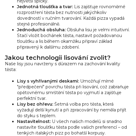
největší špičky.
u
Jednotná tloušťka a tvar:
Lis zajišťuje rovnoměrné
rozprostření těsta bez nutnosti jakýchkoliv
dovedností v ručním tvarování. Každá pizza vypadá
stejně profesionálně.
Jednoduchá obsluha:
Obsluha lisu je velmi intuitivní.
Stačí vložit bochánek těsta, nastavit požadovanou
tloušťku a lis během okamžiku připraví základ
připravený k dalšímu zdobení.
Jakou technologii lisování zvolit?
Naše lisy jsou navrženy s důrazem na zachování kvality
těsta:
Lisy s vyhřívanými deskami:
Umožňují mírné
"předpečení" povrchu těsta při lisování, což zabraňuje
opětovnému smrštění těsta po vyjmutí a zajišťuje
perfektní tvar.
Lisy bez ohřevu:
Šetrná volba pro těsta, která
vyžadují delší kynutí a při zpracování by neměla přijít
do styku s teplem.
Nastavitelnost:
U všech našich modelů si snadno
nastavíte tloušťku těsta podle vašich preferencí – od
tenkých italských pizz po bohatší korpusy.