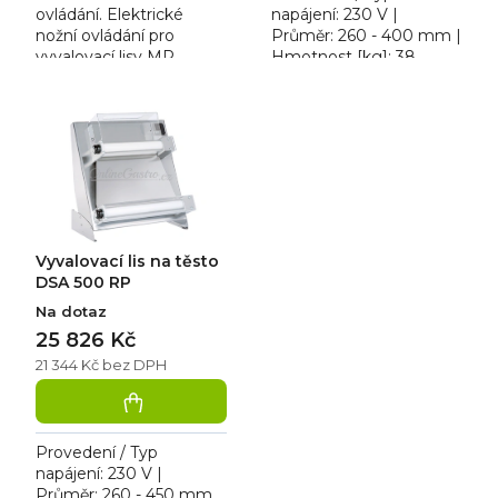
ovládání. Elektrické
napájení: 230 V |
nožní ovládání pro
Průměr: 260 - 400 mm |
vyvalovací lisy MR.
Hmotnost [kg]: 38.
Vyvalovací lis na těsto
DSA 420 RP je komplet
v robustním
celonerezovém...
Vyvalovací lis na těsto
DSA 500 RP
Na dotaz
25 826 Kč
21 344 Kč bez DPH
Provedení / Typ
napájení: 230 V |
Průměr: 260 - 450 mm.