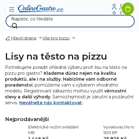
Přejít
na
Nák
obsah
koší
Hlavní strana
Vše pro pizzu
Lisy na těsto na pizzu
Potřebujete poradit ohledně výběru profi lisu na těsto na
pizzu pro gastro?
Klademe důraz nejen na kvalitu
produktů, ale i na služby. Nabízíme vám odborné
poradenství
, pomůžeme vám s výběrem vhodného
modelu. Registrovaní zákazníci mohou využít
věrnostní
slevy a další výhody
. Samozřejmostí je záruční a pozáruční
servis.
Neváhejte nás kontaktovat
.
Nejprodávanější
Elektrické nožní ovládání
Vyvalovací lis na 
MR
500 RP
1 446 Kč
25 826 Kč