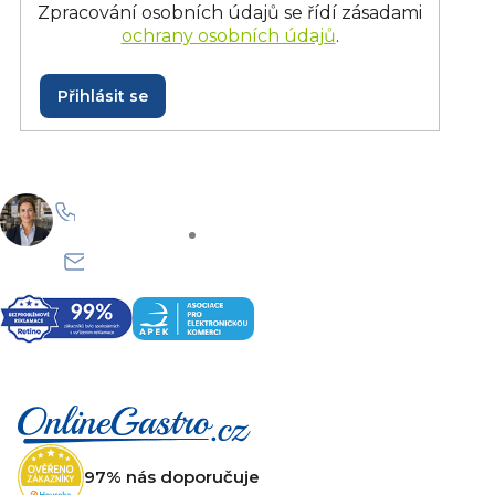
Zpracování osobních údajů se řídí zásadami
ochrany osobních údajů
.
Přihlásit se
+420 228 229 958
Po–Pá: 8:30–15:30
info@onlinegastro.cz
Odpovíme co nejdříve
Z
á
p
a
t
97% nás doporučuje
í