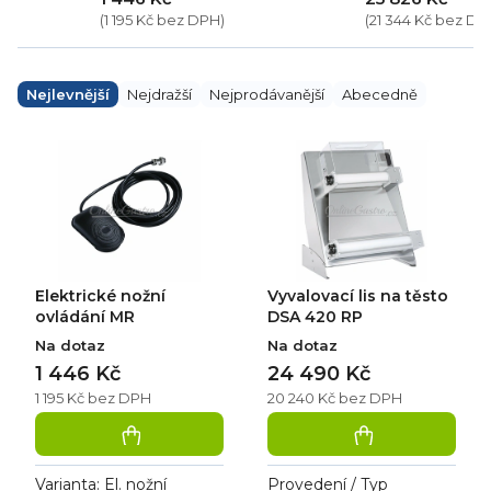
(1 195 Kč bez DPH)
(21 344 Kč bez DP
Ř
a
Nejlevnější
Nejdražší
Nejprodávanější
Abecedně
z
e
V
n
ý
í
p
p
i
r
s
o
p
d
r
u
o
k
d
Elektrické nožní
Vyvalovací lis na těsto
t
u
ů
k
ovládání MR
DSA 420 RP
t
Na dotaz
Na dotaz
ů
1 446 Kč
24 490 Kč
1 195 Kč bez DPH
20 240 Kč bez DPH
Varianta: El. nožní
Provedení / Typ