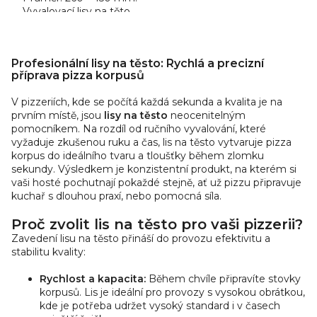
Vyvalovací lisy na těto.
Model je komplet v
robustním
O
celonerezovém
v
Profesionální lisy na těsto: Rychlá a precizní
provedení, 2 páry
l
příprava pizza korpusů
polohovatelných...
á
V pizzeriích, kde se počítá každá sekunda a kvalita je na
d
prvním místě, jsou
lisy na těsto
neocenitelným
a
pomocníkem. Na rozdíl od ručního vyvalování, které
c
vyžaduje zkušenou ruku a čas, lis na těsto vytvaruje pizza
í
korpus do ideálního tvaru a tloušťky během zlomku
p
sekundy. Výsledkem je konzistentní produkt, na kterém si
r
vaši hosté pochutnají pokaždé stejně, ať už pizzu připravuje
v
kuchař s dlouhou praxí, nebo pomocná síla.
k
Proč zvolit lis na těsto pro vaši pizzerii?
y
Zavedení lisu na těsto přináší do provozu efektivitu a
v
stabilitu kvality:
ý
p
Rychlost a kapacita:
Během chvíle připravíte stovky
i
korpusů. Lis je ideální pro provozy s vysokou obrátkou,
s
kde je potřeba udržet vysoký standard i v časech