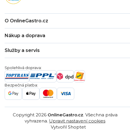
O OnlineGastro.cz
O nás
Nákup a doprava
Kontakty
Zákaznická podpora
Doprava a platba
Hodnocení obchodu
Služby a servis
Záruka
Věrnostní program
Nákup na splátky
Blog
Montáž
Obchodní podmínky
Servis a reklamace
Ochrana osobních údajů
Spolehlivá doprava:
Poptávka
Reklamační řády
Gastro projekty
Značky
Bezpečná platba:
Gastro velkoobchod
Copyright 2026
OnlineGastro.cz
. Všechna práva
vyhrazena.
Upravit nastavení cookies
Vytvořil Shoptet