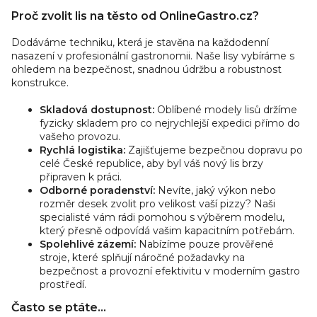
Proč zvolit lis na těsto od OnlineGastro.cz?
Dodáváme techniku, která je stavěna na každodenní
nasazení v profesionální gastronomii. Naše lisy vybíráme s
ohledem na bezpečnost, snadnou údržbu a robustnost
konstrukce.
Skladová dostupnost:
Oblíbené modely lisů držíme
fyzicky skladem pro co nejrychlejší expedici přímo do
vašeho provozu.
Rychlá logistika:
Zajišťujeme bezpečnou dopravu po
celé České republice, aby byl váš nový lis brzy
připraven k práci.
Odborné poradenství:
Nevíte, jaký výkon nebo
rozměr desek zvolit pro velikost vaší pizzy? Naši
specialisté vám rádi pomohou s výběrem modelu,
který přesně odpovídá vašim kapacitním potřebám.
Spolehlivé zázemí:
Nabízíme pouze prověřené
stroje, které splňují náročné požadavky na
bezpečnost a provozní efektivitu v moderním gastro
prostředí.
Často se ptáte...