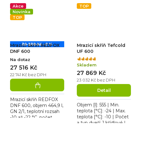
osvětlení ne,...
VG,...
Akce
TOP
Novinka
TOP
30 238 Kč
–9 %
Mrazicí skříň REDFOX
Mrazicí skříň Tefcold
DNF 600
UF 600
Na dotaz
Průměrné
Skladem
hodnocení
27 516 Kč
27 869 Kč
produktu
22 741 Kč bez DPH
je
23 032 Kč bez DPH
5,0
Detail
z
5
Mrazicí skříň REDFOX
hvězdiček.
Objem [l]: 555 | Min.
DNF 600, objem 464,9 l,
teplota [°C]: -24 | Max.
GN 2/1, teplotní rozsah
teplota [°C]: -10 | Počet
-10 až -22 °C, počet
a typ dveří: 1 křídlové |
roštů 7 ks, roční
Počet polic: 6 ks. Mrazicí
spotřeba 820 kWh, bez
skříň Tefcold UF 600,
vnitřního osvětlení,
osvětlení...