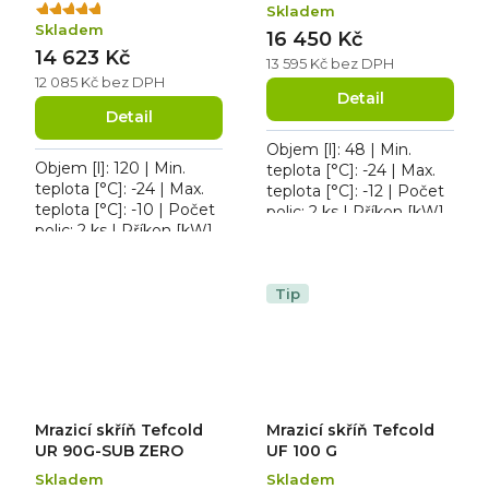
Skladem
Průměrné
Skladem
hodnocení
16 450 Kč
14 623 Kč
produktu
13 595 Kč bez DPH
je
12 085 Kč bez DPH
5,0
Detail
Detail
z
5
Objem [l]: 48 | Min.
hvězdiček.
Objem [l]: 120 | Min.
teplota [°C]: -24 | Max.
teplota [°C]: -24 | Max.
teplota [°C]: -12 | Počet
teplota [°C]: -10 | Počet
polic: 2 ks | Příkon [kW]:
polic: 2 ks | Příkon [kW]:
0.154. Tefcold UF 50
0.105. Mrazicí skříň
GCP, roční spotřeba
Tefcold UF 200 S,
1031 kWh/rok,...
osvětlení ne,...
Tip
Mrazicí skříň Tefcold
Mrazicí skříň Tefcold
UR 90G-SUB ZERO
UF 100 G
Skladem
Skladem