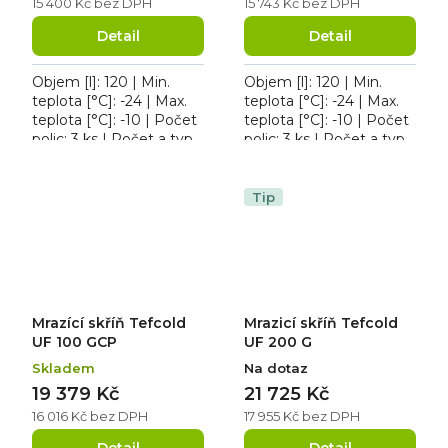
15 400 Kč bez DPH
15 743 Kč bez DPH
Detail
Detail
Objem [l]: 120 | Min.
Objem [l]: 120 | Min.
teplota [°C]: -24 | Max.
teplota [°C]: -24 | Max.
teplota [°C]: -10 | Počet
teplota [°C]: -10 | Počet
polic: 3 ks | Počet a typ
polic: 3 ks | Počet a typ
dveří: 1 křídlové. Roční
dveří: 1 křídlové. Mrazicí
spotřeba 592 kWh/rok,
skříň Tefcold UF 200 V,
osvětlení...
roční...
Tip
Mrazící skříň Tefcold
Mrazicí skříň Tefcold
UF 100 GCP
UF 200 G
Skladem
Na dotaz
19 379 Kč
21 725 Kč
16 016 Kč bez DPH
17 955 Kč bez DPH