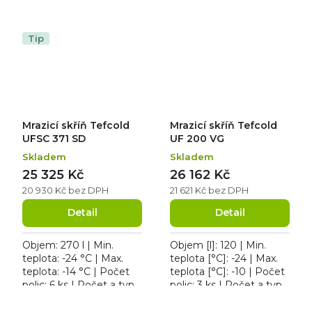
Počet polic: 6 ks. Mrazicí
dveří: 1 křídlové. Mrazicí
skříň Tefcold UF 400 S,
skříň Tefcold UFFS 371
roční...
SD,...
Tip
Mrazicí skříň Tefcold
Mrazicí skříň Tefcold
UFSC 371 SD
UF 200 VG
Skladem
Skladem
25 325 Kč
26 162 Kč
20 930 Kč bez DPH
21 621 Kč bez DPH
Detail
Detail
Objem: 270 l | Min.
Objem [l]: 120 | Min.
teplota: -24 °C | Max.
teplota [°C]: -24 | Max.
teplota: -14 °C | Počet
teplota [°C]: -10 | Počet
polic: 6 ks | Počet a typ
polic: 3 ks | Počet a typ
dveří: 1 křídlové. Roční
dveří: 1 křídlové. Mrazicí
spotřeba 789 kWh/rok,
skříň Tefcold UF 200