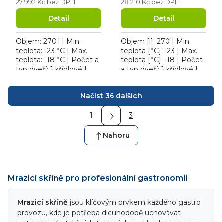
27 992 Kč bez DPH
28 210 Kč bez DPH
Detail
Detail
Objem: 270 l | Min.
Objem [l]: 270 | Min.
teplota: -23 °C | Max.
teplota [°C]: -23 | Max.
teplota: -18 °C | Počet a
teplota [°C]: -18 | Počet
typ dveří: 1 křídlové |
a typ dveří: 1 křídlové |
Počet polic: 6 ks |
Počet polic: 6 ks | Příkon
Příkon: 0.35 kW. Mrazicí
[kW]: 0.35. Mrazicí skříň...
O
Načíst 36 dalších
skříň Tefcold...
v
S
l
1
3
t
á
r
d
á
Nahoru
n
a
k
c
o
í
v
p
á
Mrazicí skříně pro profesionální gastronomii
n
r
í
v
Mrazicí skříně
jsou klíčovým prvkem každého gastro
k
provozu, kde je potřeba dlouhodobě uchovávat
y