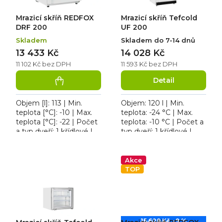
u
o
k
d
Mrazicí skříň REDFOX
Mrazicí skříň Tefcold
t
u
ů
k
DRF 200
UF 200
t
Skladem
Skladem do 7-14 dnů
ů
13 433 Kč
14 028 Kč
11 102 Kč bez DPH
11 593 Kč bez DPH
Detail
Objem [l]: 113 | Min.
Objem: 120 l | Min.
teplota [°C]: -10 | Max.
teplota: -24 °C | Max.
teplota [°C]: -22 | Počet
teplota: -10 °C | Počet a
a typ dveří: 1 křídlové |
typ dveří: 1 křídlové |
Počet polic: 3 ks. Skříň
Počet polic: 2 ks. Mrazicí
mrazicí REDFOX DRF
skříň Tefcold UF 200,
200, osvětlení...
zámek dveří...
Akce
TOP
15 609 Kč
–9 %