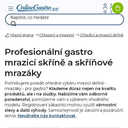
Přejít
na
Nák
obsah
koší
Hlavní strana
Chlazení a mrazení
Chladicí a mrazicí skříně
Profesionální gastro
mrazicí skříně a skříňové
mrazáky
Potřebujete poradit ohledně výběru mrazicí skříně -
mrazáky - pro gastro?
Klademe důraz nejen na kvalitu
produktů, ale i na služby. Nabízíme vám odborné
poradenství
, pomůžeme vám s výběrem vhodného
modelu. Registrovaní zákazníci mohou využít
věrnostní
slevy a další výhody
. Samozřejmostí je záruční a pozáruční
servis.
Neváhejte nás kontaktovat
.