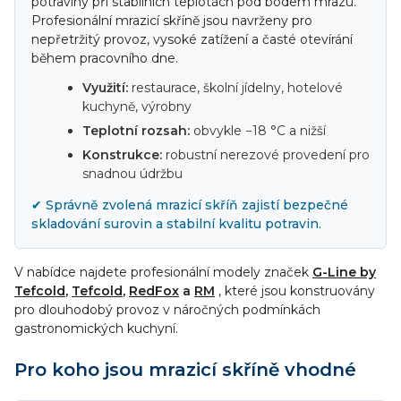
potraviny při stabilních teplotách pod bodem mrazu.
v
Profesionální mrazicí skříně jsou navrženy pro
ý
nepřetržitý provoz, vysoké zatížení a časté otevírání
p
během pracovního dne.
i
Využití:
restaurace, školní jídelny, hotelové
s
kuchyně, výrobny
u
Teplotní rozsah:
obvykle −18 °C a nižší
Konstrukce:
robustní nerezové provedení pro
snadnou údržbu
✔ Správně zvolená mrazicí skříň zajistí bezpečné
skladování surovin a stabilní kvalitu potravin.
V nabídce najdete profesionální modely značek
G-Line by
Tefcold
,
Tefcold
,
RedFox
a
RM
, které jsou konstruovány
pro dlouhodobý provoz v náročných podmínkách
gastronomických kuchyní.
Pro koho jsou mrazicí skříně vhodné