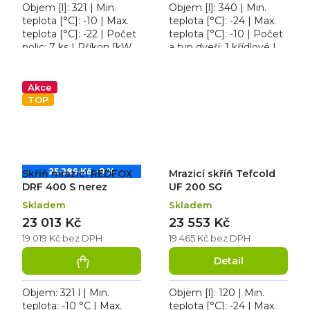
Objem [l]: 321 | Min.
Objem [l]: 340 | Min.
teplota [°C]: -10 | Max.
teplota [°C]: -24 | Max.
teplota [°C]: -22 | Počet
teplota [°C]: -10 | Počet
polic: 7 ks | Příkon [kW]:
a typ dveří: 1 křídlové |
0,170. Skříň mrazicí
Počet polic: 6 ks. Mrazicí
REDFOX DRF 400,
skříň Tefcold UF 400,
roční spotřeba...
roční...
Akce
TOP
25 289 Kč
–9 %
Skříň mrazicí REDFOX
Mrazicí skříň Tefcold
DRF 400 S nerez
UF 200 SG
Skladem
Skladem
23 013 Kč
23 553 Kč
19 019 Kč bez DPH
19 465 Kč bez DPH
Detail
Objem: 321 l | Min.
Objem [l]: 120 | Min.
teplota: -10 °C | Max.
teplota [°C]: -24 | Max.