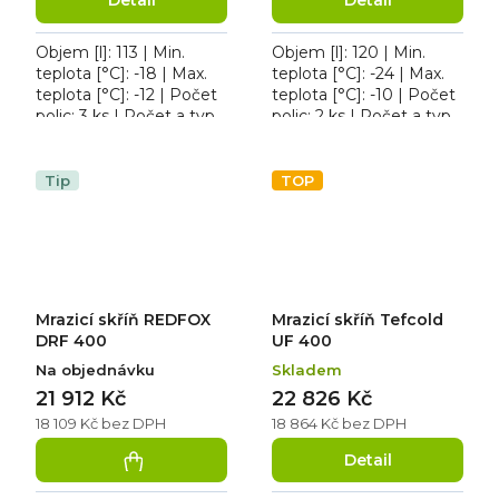
Detail
Detail
Objem [l]: 113 | Min.
Objem [l]: 120 | Min.
teplota [°C]: -18 | Max.
teplota [°C]: -24 | Max.
teplota [°C]: -12 | Počet
teplota [°C]: -10 | Počet
polic: 3 ks | Počet a typ
polic: 2 ks | Počet a typ
dveří: 1 křídlové. Mrazící
dveří: 1 křídlové. Mrazicí
skříň Tefcold UF 100
skříň Tefcold UF 200 G,...
GCP,...
Tip
TOP
Mrazicí skříň REDFOX
Mrazicí skříň Tefcold
DRF 400
UF 400
Na objednávku
Skladem
21 912 Kč
22 826 Kč
18 109 Kč bez DPH
18 864 Kč bez DPH
Detail