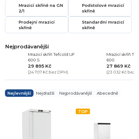
Mrazicí skříně na GN
Podstolové mrazicí
2/1
skříně
Prodejní mrazicí
Standardní mrazicí
skříně
skříně
Nejprodávanější
Mrazicí skříň Tefcold UF
Mrazicí skříň Te
600 S
600
29 895 Kč
27 869 Kč
(24 707 Kč bez DPH)
(23 032 Kč bez 
Ř
a
Nejlevnější
Nejdražší
Nejprodávanější
Abecedně
z
e
V
n
ý
TOP
í
p
p
i
r
s
o
p
d
r