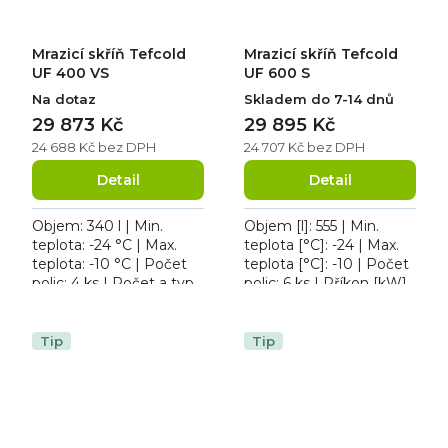
Mrazicí skříň Tefcold
Mrazicí skříň Tefcold
UF 400 VS
UF 600 S
Na dotaz
Skladem do 7-14 dnů
29 873 Kč
29 895 Kč
24 688 Kč bez DPH
24 707 Kč bez DPH
Detail
Detail
Objem: 340 l | Min.
Objem [l]: 555 | Min.
teplota: -24 °C | Max.
teplota [°C]: -24 | Max.
teplota: -10 °C | Počet
teplota [°C]: -10 | Počet
polic: 4 ks | Počet a typ
polic: 6 ks | Příkon [kW]:
dveří: 1 křídlové. Mrazicí
0.3. Mrazicí skříň Tefcold
skříň Tefcold UF 400 VS,
UF 600 S, roční
osvětlení...
spotřeba: 818...
Tip
Tip