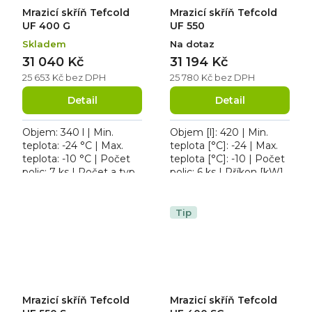
Mrazicí skříň Tefcold
Mrazicí skříň Tefcold
UF 400 G
UF 550
Skladem
Na dotaz
31 040 Kč
31 194 Kč
25 653 Kč bez DPH
25 780 Kč bez DPH
Detail
Detail
Objem: 340 l | Min.
Objem [l]: 420 | Min.
teplota: -24 °C | Max.
teplota [°C]: -24 | Max.
teplota: -10 °C | Počet
teplota [°C]: -10 | Počet
polic: 7 ks | Počet a typ
polic: 6 ks | Příkon [kW]:
dveří: 1 křídlové. Roční
0.19. Mrazicí skříň
spotřeba 1930 kWh/rok,
Tefcold UF 550, roční
osvětlení ano,...
spotřeba 818...
Tip
Mrazicí skříň Tefcold
Mrazicí skříň Tefcold