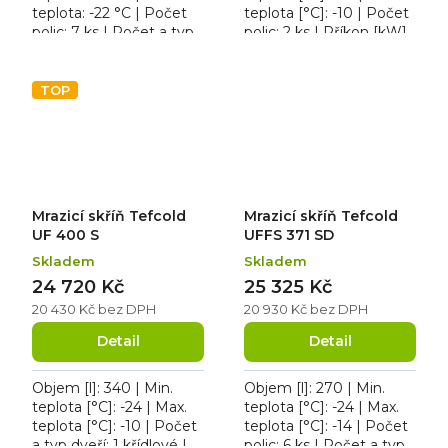
teplota: -22 °C | Počet
teplota [°C]: -10 | Počet
polic: 7 ks | Počet a typ
polic: 2 ks | Příkon [kW]:
dveří: 1 křídlové. Skříň
0.27. Mrazicí skříň
mrazicí REDFOX DRF
Tefcold UF 200 SG, roční
400 S nerez, roční...
spotřeba...
TOP
Mrazicí skříň Tefcold
Mrazicí skříň Tefcold
UF 400 S
UFFS 371 SD
Skladem
Skladem
24 720 Kč
25 325 Kč
20 430 Kč bez DPH
20 930 Kč bez DPH
Detail
Detail
Objem [l]: 340 | Min.
Objem [l]: 270 | Min.
teplota [°C]: -24 | Max.
teplota [°C]: -24 | Max.
teplota [°C]: -10 | Počet
teplota [°C]: -14 | Počet
a typ dveří: 1 křídlové |
polic: 6 ks | Počet a typ