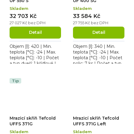
UF 550 S
UF 400 SG
Skladem
Skladem
32 703 Kč
33 584 Kč
27 027 Kč bez DPH
27 755 Kč bez DPH
Detail
Detail
Objem [l]: 420 | Min.
Objem [l]: 340 | Min.
teplota [°C]: -24 | Max.
teplota [°C]: -24 | Max.
teplota [°C]: -10 | Počet
teplota [°C]: -10 | Počet
a typ dveří: 1 křídlové |
polic: 7 ks | Počet a typ
Počet polic: 6 ks. Roční
dveří: 1 křídlové.
spotřeba 818 kWh/rok,
Osvětlení ano, zámek
osvětlení...
dveří ano.
Tip
Mrazicí skříň Tefcold
Mrazicí skříň Tefcold
UFFS 371G
UFFS 371G Left
Skladem
Skladem