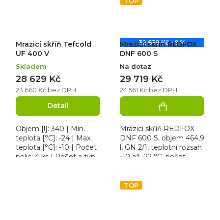
TOP
32 658 Kč
–9 %
Mrazicí skříň Tefcold
Mrazicí skříň REDFOX
UF 400 V
DNF 600 S
Skladem
Na dotaz
28 629 Kč
29 719 Kč
23 660 Kč bez DPH
24 561 Kč bez DPH
Detail
Objem [l]: 340 | Min.
Mrazicí skříň REDFOX
teplota [°C]: -24 | Max.
DNF 600 S, objem 464,9
teplota [°C]: -10 | Počet
l, GN 2/1, teplotní rozsah
polic: 4 ks | Počet a typ
-10 až -22 °C, počet
dveří: 1 křídlové. Mrazicí
roštů 7 ks, roční
skříň Tefcold UF 400 V,
spotřeba 820 kWh, bez
roční...
vnitřního osvětlení,...
TOP