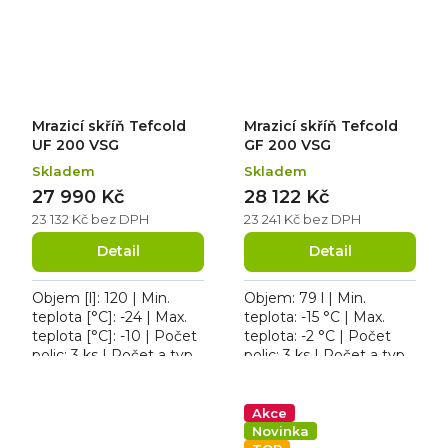
zámek...
Mrazicí skříň Tefcold
Mrazicí skříň Tefcold
UF 200 VSG
GF 200 VSG
Skladem
Skladem
27 990 Kč
28 122 Kč
23 132 Kč bez DPH
23 241 Kč bez DPH
Detail
Detail
Objem [l]: 120 | Min.
Objem: 79 l | Min.
teplota [°C]: -24 | Max.
teplota: -15 °C | Max.
teplota [°C]: -10 | Počet
teplota: -2 °C | Počet
polic: 3 ks | Počet a typ
polic: 3 ks | Počet a typ
dveří: 1 křídlové. Mrazicí
dveří: 1 křídlové. Roční
skříň Tefcold UF 200
spotřeba 913 kWh/rok,
VSG, roční...
osvětlení ano,...
Akce
Novinka