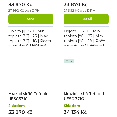
33 870 Kč
33 870 Kč
27 992 Kč bez DPH
27 992 Kč bez DPH
Detail
Detail
Objem [l]: 270 | Min.
Objem [l]: 270 | Min.
teplota [°C]: -23 | Max.
teplota [°C]: -23 | Max.
teplota [°C]: -18 | Počet
teplota [°C]: -18 | Počet
a typ dveří: 1 křídlové |
a typ dveří: 1 křídlové |
Počet polic: 6 ks | Příkon
Počet polic: 6 ks | Příkon
[kW]: 0.57. Mrazicí skříň...
[kW]: 0.57. Mrazicí skříň...
Tip
Mrazicí skříň Tefcold
Mrazicí skříň Tefcold
UFSC371G
UFSC 371G
Skladem
Skladem
33 870 Kč
34 134 Kč