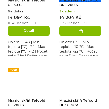
Mrazicí skříň Tefcold
Mrazicí skříň REDFOX
UF 50 G
DRF 200 S
Na dotaz
Skladem
14 094 Kč
14 204 Kč
11 648 Kč bez DPH
11 739 Kč bez DPH
Detail
Objem [l]: 48 | Min.
Objem: 113 l | Min.
teplota [°C]: -24 | Max.
teplota: -10 °C | Max.
teplota [°C]: -12 | Počet
teplota: -22 °C | Počet
polic: 2 ks | Počet a typ
polic: 3 ks | Počet a typ
dveří: 1 křídlové. Tefcold
dveří: 1 křídlové. Mrazicí
UF 50 G, roční spotřeba
skříň REDFOX DRF 200
923...
S, roční...
TOP
Mrazicí skříň Tefcold
Mrazicí skříň Tefcold
UF 200 S
UF 50 GCP