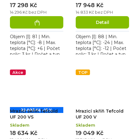
17 298 Kč
17 948 Kč
14 296 Kč bez DPH
14 833 Kč bez DPH
Detail
Objem [l]: 81 | Min.
Objem [l]: 88 | Min.
teplota [°C]: -8 | Max.
teplota [°C]: -24 | Max.
teplota [°C]: +6 | Počet
teplota [°C]: -12 | Počet
polic: 3 ks | Počet a typ
polic: 3 ks | Počet a typ
dveří: 1 křídlové
dveří: 1 křídlové. Roční
prosklené. Mrazicí skříň
spotřeba 1159 kWh/rok,
Tefcold UR 90G-SUB...
osvětlení...
Akce
TOP
22 083 Kč
–15 %
Mrazicí skříň Tefcold
Mrazicí skříň Tefcold
UF 200 VS
UF 200 V
Skladem
Skladem
18 634 Kč
19 049 Kč