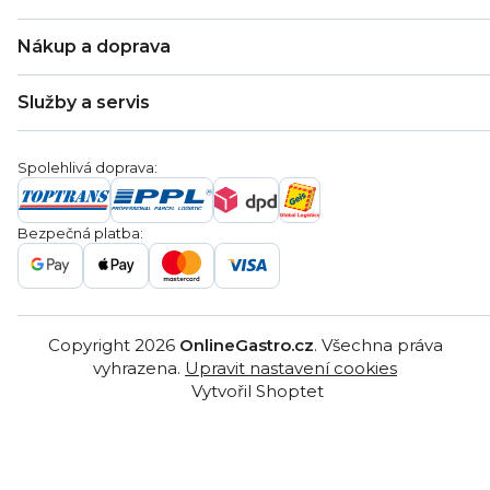
O nás
Nákup a doprava
Kontakty
Zákaznická podpora
Doprava a platba
Hodnocení obchodu
Služby a servis
Záruka
Věrnostní program
Nákup na splátky
Blog
Montáž
Obchodní podmínky
Servis a reklamace
Ochrana osobních údajů
Spolehlivá doprava:
Poptávka
Reklamační řády
Gastro projekty
Značky
Bezpečná platba:
Gastro velkoobchod
Copyright 2026
OnlineGastro.cz
. Všechna práva
vyhrazena.
Upravit nastavení cookies
Vytvořil Shoptet