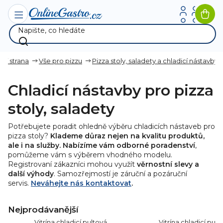
Přejít
na
Nák
obsah
koší
vní strana
Vše pro pizzu
Pizza stoly, saladety a chladicí nástavby
Chladicí nástavby pro pizza
stoly, saladety
Potřebujete poradit ohledně výběru chladicích nástaveb pro
pizza stoly?
Klademe důraz nejen na kvalitu produktů,
ale i na služby. Nabízíme vám odborné poradenství
,
pomůžeme vám s výběrem vhodného modelu.
Registrovaní zákazníci mohou využít
věrnostní slevy a
další výhody
. Samozřejmostí je záruční a pozáruční
servis.
Neváhejte nás kontaktovat
.
Nejprodávanější
Vitrína chladicí pultová
Vitrína chladicí pult