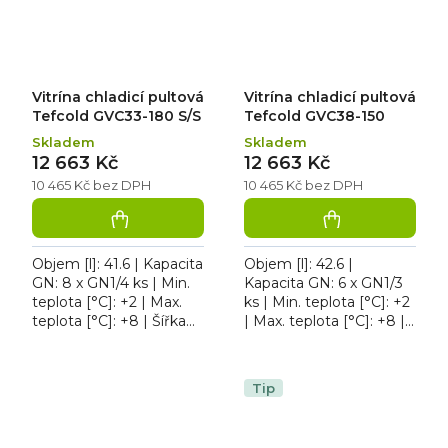
Vitrína chladicí pultová
Vitrína chladicí pultová
Tefcold GVC33-180 S/S
Tefcold GVC38-150
Skladem
Skladem
12 663 Kč
12 663 Kč
10 465 Kč bez DPH
10 465 Kč bez DPH
Objem [l]: 41.6 | Kapacita
Objem [l]: 42.6 |
GN: 8 x GN1/4 ks | Min.
Kapacita GN: 6 x GN1/3
teplota [°C]: +2 | Max.
ks | Min. teplota [°C]: +2
teplota [°C]: +8 | Šířka
| Max. teplota [°C]: +8 |
[mm]: 1800. Vitrína
Šířka [mm]: 1500. Vitrína
chladicí pultová Tefcold
chladicí pultová Tefcold
GVC33-180...
GVC38-150...
Tip