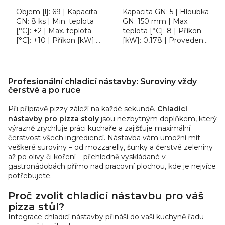
Objem [l]: 69 | Kapacita
Kapacita GN: 5 | Hloubka
GN: 8 ks | Min. teplota
GN: 150 mm | Max.
[°C]: +2 | Max. teplota
teplota [°C]: 8 | Příkon
[°C]: +10 | Příkon [kW]:
[kW]: 0,178 | Provedení
0.112. Stolní chladící
/ Typ napájení: 230 V.
nástavba Tefcold VK38-
Chladicí vitrína REDFOX
O
180, statické...
RCH 4150 pro stůl...
v
Profesionální chladicí nástavby: Suroviny vždy
l
čerstvé a po ruce
á
Při přípravě pizzy záleží na každé sekundě.
d
Chladicí
nástavby pro pizza stoly
jsou nezbytným doplňkem, který
a
výrazně zrychluje práci kuchaře a zajišťuje maximální
c
čerstvost všech ingrediencí. Nástavba vám umožní mít
í
veškeré suroviny – od mozzarelly, šunky a čerstvé zeleniny
p
až po olivy či koření – přehledně vyskládané v
r
gastronádobách přímo nad pracovní plochou, kde je nejvíce
v
potřebujete.
k
Proč zvolit chladicí nástavbu pro váš
y
pizza stůl?
v
Integrace chladicí nástavby přináší do vaší kuchyně řadu
ý