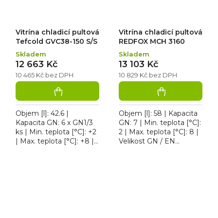
Vitrína chladicí pultová
Vitrína chladicí pultová
Tefcold GVC38-150 S/S
REDFOX MCH 3160
Skladem
Skladem
12 663 Kč
13 103 Kč
10 465 Kč bez DPH
10 829 Kč bez DPH
Objem [l]: 42.6 |
Objem [l]: 58 | Kapacita
Kapacita GN: 6 x GN1/3
GN: 7 | Min. teplota [°C]:
ks | Min. teplota [°C]: +2
2 | Max. teplota [°C]: 8 |
| Max. teplota [°C]: +8 |
Velikost GN / EN
Šířka [mm]: 1500. Vitrína
zařízení [mm]: GN 1/3.
chladicí pultová Tefcold
Vitrína chladicí pultová
GVC38-150...
REDFOX MCH...