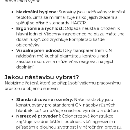
provozních výhod:
p
i
Maximální hygiena:
Suroviny jsou udržovány v ideální
s
teplotě, čímž se minimalizuje riziko jejich zkažení a
u
splňují se přísné standardy HACCP.
Ergonomie a rychlost:
Odpadá neustálé chození k
hlavní lednici. Všechny ingredience na pizzu máte „na
dosah ruky“, což zrychluje kompletaci každé
objednávky.
Vizuální přehlednost:
Díky transparentním GN
nádobám má kuchař okamžitou kontrolu nad
zásobami surovin a může včas reagovat na jejich
doplnění.
Jakou nástavbu vybrat?
Nabízíme řešení, které se přizpůsobí vašemu pracovnímu
prostoru a objemu surovin:
Standardizované rozměry:
Naše nástavby jsou
konstruovány pro standardní GN nádoby různých
hloubek, což umožňuje snadnou výměnu a údržbu.
Nerezové provedení:
Celonerezová konstrukce
zajišťuje snadné čištění, odolnost vůči agresivním
přísadám a dlouhou životnost i v náročném provozu.