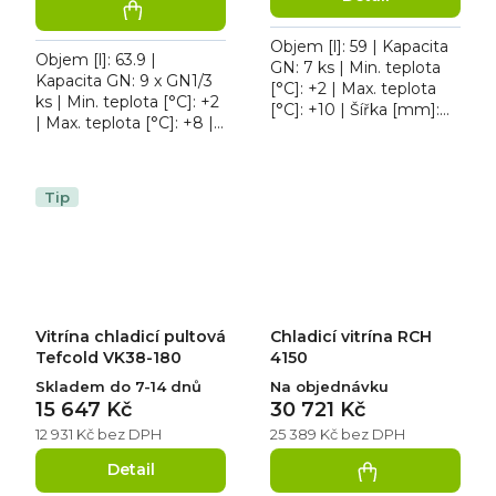
Objem [l]: 59 | Kapacita
Objem [l]: 63.9 |
GN: 7 ks | Min. teplota
Kapacita GN: 9 x GN1/3
[°C]: +2 | Max. teplota
ks | Min. teplota [°C]: +2
[°C]: +10 | Šířka [mm]:
| Max. teplota [°C]: +8 |
1600. Stolní chladící
Šířka [mm]: 2000.
nástavba Tefcold VK38-
Vitrína chladicí pultová
160, statické...
Tefcold GVC38-200...
Tip
Vitrína chladicí pultová
Chladicí vitrína RCH
Tefcold VK38-180
4150
Skladem do 7-14 dnů
Na objednávku
15 647 Kč
30 721 Kč
12 931 Kč bez DPH
25 389 Kč bez DPH
Detail