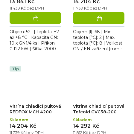
13 841 Kč
14 204 Kč
11 439 Kč bez DPH
11 739 Kč bez DPH
Objem: 52 l | Teplota: +2
Objem [l]: 68 | Min.
až +8 °C | Kapacita GN:
teplota [°C]: 2 | Max.
10 x GN1/4 ks | Příkon:
teplota [°C]: 8 | Velikost
0.122 kW | Šířka: 2000
GN / EN zařízení [mm]:
mm. Vitrína chladicí
GN 1/3 | Kapacita GN: 8.
pultová Tefcold GVC33-
Vitrína chladicí pultová
200 S/S...
REDFOX MCH...
Tip
Vitrína chladicí pultová
Vitrína chladicí pultová
REDFOX MCH 4200
Tefcold GVC38-200
Skladem
Skladem
14 204 Kč
14 292 Kč
11 739 Kč bez DPH
11 812 Kč bez DPH