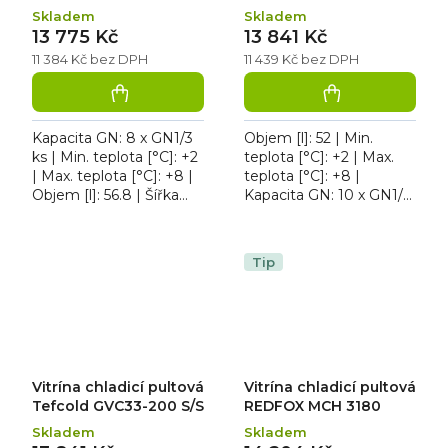
Skladem
Skladem
13 775 Kč
13 841 Kč
11 384 Kč bez DPH
11 439 Kč bez DPH
Kapacita GN: 8 x GN1/3
Objem [l]: 52 | Min.
ks | Min. teplota [°C]: +2
teplota [°C]: +2 | Max.
| Max. teplota [°C]: +8 |
teplota [°C]: +8 |
Objem [l]: 56.8 | Šířka
Kapacita GN: 10 x GN1/4
[mm]: 1800. Vitrína
ks | Šířka [mm]: 2000.
chladicí pultová Tefcold
Vitrína chladicí pultová
GVC38-180...
Tefcold GVC33-200...
Tip
Vitrína chladicí pultová
Vitrína chladicí pultová
Tefcold GVC33-200 S/S
REDFOX MCH 3180
Skladem
Skladem