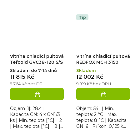
Příkon [kW]: 0.11. Vitrína
Příkon [kW]: 0.11. Vitrína
chladicí pultová Tefcold
chladicí pultová Tefcold
GVC33-150...
GVC38-120...
Tip
Vitrína chladicí pultová
Vitrína chladicí pultová
Tefcold GVC38-120 S/S
REDFOX MCH 3150
Skladem do 7-14 dnů
Skladem
11 815 Kč
12 002 Kč
9 764 Kč bez DPH
9 919 Kč bez DPH
Objem [l]: 28.4 |
Objem: 54 l | Min.
Kapacita GN: 4 x GN1/3
teplota: 2 °C | Max.
ks | Min. teplota [°C]: +2
teplota: 8 °C | Kapacita
| Max. teplota [°C]: +8 |
GN: 6 | Příkon: 0,125 kW.
Příkon [kW]: 0.11. Vitrína
Chladicí pultová vitrína
chladicí pultová Tefcold
REDFOX MCH 3150, 6