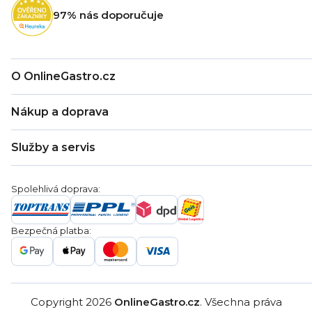
t
97% nás doporučuje
í
O OnlineGastro.cz
O nás
Nákup a doprava
Kontakty
Zákaznická podpora
Doprava a platba
Hodnocení obchodu
Služby a servis
Záruka
Věrnostní program
Nákup na splátky
Blog
Montáž
Obchodní podmínky
Servis a reklamace
Ochrana osobních údajů
Spolehlivá doprava:
Poptávka
Reklamační řády
Gastro projekty
Značky
Bezpečná platba:
Gastro velkoobchod
Copyright 2026
OnlineGastro.cz
. Všechna práva