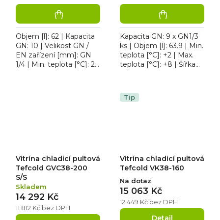
Objem [l]: 62 | Kapacita
Kapacita GN: 9 x GN1/3
GN: 10 | Velikost GN /
ks | Objem [l]: 63.9 | Min.
EN zařízení [mm]: GN
teplota [°C]: +2 | Max.
1/4 | Min. teplota [°C]: 2 |
teplota [°C]: +8 | Šířka
Max. teplota [°C]: 8.
[mm]: 2000. Vitrína
Vitrína chladicí pultová
chladicí pultová Tefcold
REDFOX MCH...
GVC38-200...
Tip
Vitrína chladicí pultová
Vitrína chladicí pultová
Tefcold GVC38-200
Tefcold VK38-160
S/S
Na dotaz
Skladem
15 063 Kč
14 292 Kč
12 449 Kč bez DPH
11 812 Kč bez DPH
Detail