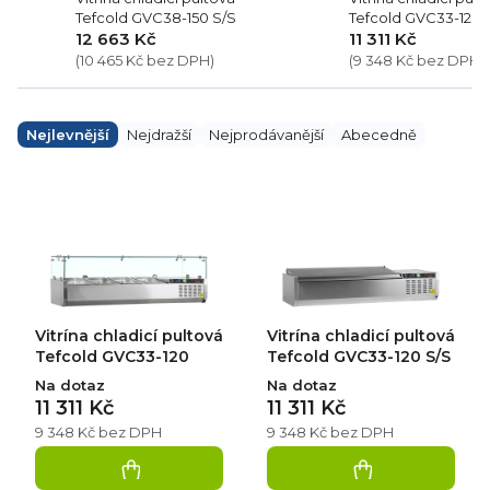
Tefcold GVC38-150 S/S
Tefcold GVC33-120 
12 663 Kč
11 311 Kč
(10 465 Kč bez DPH)
(9 348 Kč bez DPH)
Ř
a
Nejlevnější
Nejdražší
Nejprodávanější
Abecedně
z
e
V
n
ý
í
p
p
i
r
s
o
p
d
r
u
o
k
d
Vitrína chladicí pultová
Vitrína chladicí pultová
t
u
ů
k
Tefcold GVC33-120
Tefcold GVC33-120 S/S
t
Na dotaz
Na dotaz
ů
11 311 Kč
11 311 Kč
9 348 Kč bez DPH
9 348 Kč bez DPH