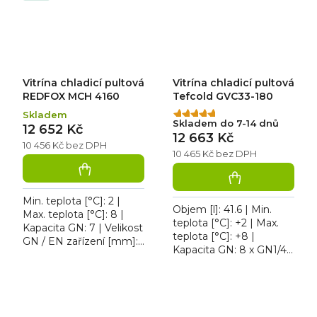
Vitrína chladicí pultová
Vitrína chladicí pultová
REDFOX MCH 4160
Tefcold GVC33-180
Skladem
Průměrné
Skladem do 7-14 dnů
12 652 Kč
hodnocení
12 663 Kč
produktu
10 456 Kč bez DPH
10 465 Kč bez DPH
je
5,0
z
5
Min. teplota [°C]: 2 |
Objem [l]: 41.6 | Min.
hvězdiček.
Max. teplota [°C]: 8 |
teplota [°C]: +2 | Max.
Kapacita GN: 7 | Velikost
teplota [°C]: +8 |
GN / EN zařízení [mm]:
Kapacita GN: 8 x GN1/4
GN 1/4 | Hloubka GN:
ks | Příkon [kW]: 0.122.
150 mm. Vitrína chladicí
Stolní chladící nástavba
pultová REDFOX...
Tefcold GVC33-180,...