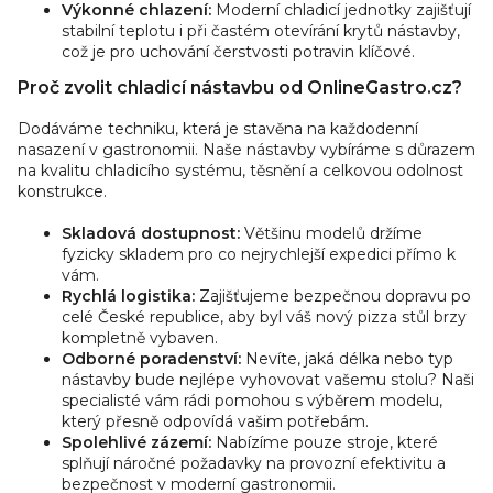
Výkonné chlazení:
Moderní chladicí jednotky zajišťují
stabilní teplotu i při častém otevírání krytů nástavby,
což je pro uchování čerstvosti potravin klíčové.
Proč zvolit chladicí nástavbu od OnlineGastro.cz?
Dodáváme techniku, která je stavěna na každodenní
nasazení v gastronomii. Naše nástavby vybíráme s důrazem
na kvalitu chladicího systému, těsnění a celkovou odolnost
konstrukce.
Skladová dostupnost:
Většinu modelů držíme
fyzicky skladem pro co nejrychlejší expedici přímo k
vám.
Rychlá logistika:
Zajišťujeme bezpečnou dopravu po
celé České republice, aby byl váš nový pizza stůl brzy
kompletně vybaven.
Odborné poradenství:
Nevíte, jaká délka nebo typ
nástavby bude nejlépe vyhovovat vašemu stolu? Naši
specialisté vám rádi pomohou s výběrem modelu,
který přesně odpovídá vašim potřebám.
Spolehlivé zázemí:
Nabízíme pouze stroje, které
splňují náročné požadavky na provozní efektivitu a
bezpečnost v moderní gastronomii.