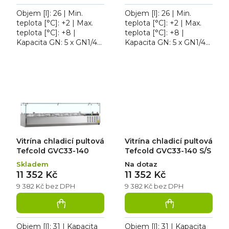
Objem [l]: 26 | Min.
Objem [l]: 26 | Min.
teplota [°C]: +2 | Max.
teplota [°C]: +2 | Max.
teplota [°C]: +8 |
teplota [°C]: +8 |
Kapacita GN: 5 x GN1/4
Kapacita GN: 5 x GN1/4
ks | Příkon [kW]: 0.11.
ks | Příkon [kW]: 0.11.
Vitrína chladicí pultová
Vitrína chladicí pultová
Tefcold GVC33-120...
Tefcold GVC33-120 S/S...
Vitrína chladicí pultová
Vitrína chladicí pultová
Tefcold GVC33-140
Tefcold GVC33-140 S/S
Skladem
Na dotaz
11 352 Kč
11 352 Kč
9 382 Kč bez DPH
9 382 Kč bez DPH
Objem [l]: 31 | Kapacita
Objem [l]: 31 | Kapacita