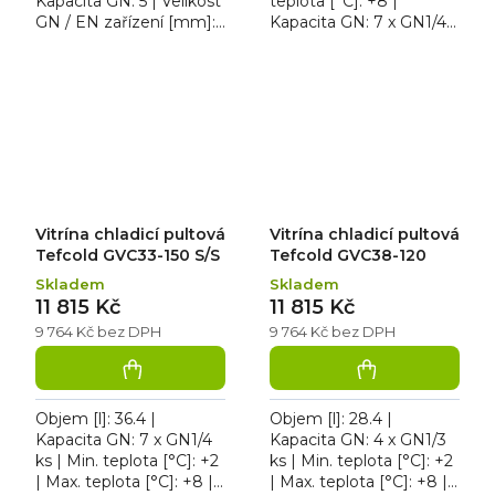
Kapacita GN: 5 | Velikost
teplota [°C]: +8 |
GN / EN zařízení [mm]:
Kapacita GN: 7 x GN1/4
GN 1/4 | Šířka [mm]:
ks | Šířka [mm]: 1500.
1200. Vitrína chladicí
Vitrína chladicí pultová
pultová REDFOX MCH...
Tefcold GVC33-150...
Vitrína chladicí pultová
Vitrína chladicí pultová
Tefcold GVC33-150 S/S
Tefcold GVC38-120
Skladem
Skladem
11 815 Kč
11 815 Kč
9 764 Kč bez DPH
9 764 Kč bez DPH
Objem [l]: 36.4 |
Objem [l]: 28.4 |
Kapacita GN: 7 x GN1/4
Kapacita GN: 4 x GN1/3
ks | Min. teplota [°C]: +2
ks | Min. teplota [°C]: +2
| Max. teplota [°C]: +8 |
| Max. teplota [°C]: +8 |