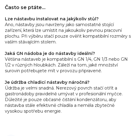
Často se ptáte...
Lze nástavbu instalovat na jakýkoliv stůl?
Ano, nástavby jsou navrženy jako samostatně stojící
zařízení, která lze umístit na jakoukoliv pevnou pracovní
plochu. Při výběru stačí pouze ověřit kompatibilní rozměry s
vaším stávajícím stolem.
Jaká GN nádoba je do nástavby ideální?
Většina nástaveb je kompatibilní s GN 1/4, GN 1/3 nebo GN
1/2 v různých hloubkách. Záleží na tom, jaké množství
surovin potřebujete mít v provozu připravené.
Je údržba chladicí nástavby náročná?
Údržba je velmi snadná. Nerezový povrch stačí otřít a
gastronádoby pravidelně umývat v profesionální myčce.
Důležité je pouze občasné čištění kondenzátoru, aby
nástavba stále efektivně chladila a neměla zbytečně
vysokou spotřebu energie.