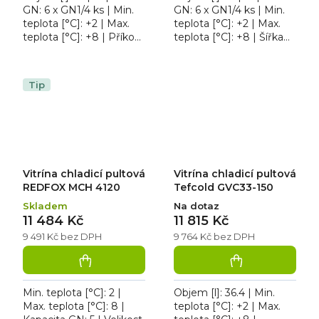
GN: 6 x GN1/4 ks | Min.
GN: 6 x GN1/4 ks | Min.
teplota [°C]: +2 | Max.
teplota [°C]: +2 | Max.
teplota [°C]: +8 | Příkon
teplota [°C]: +8 | Šířka
[kW]: 0.11. Vitrína chladicí
[mm]: 1400. Vitrína
pultová Tefcold GVC33-
chladicí pultová Tefcold
140...
GVC33-140 S/S...
Tip
Vitrína chladicí pultová
Vitrína chladicí pultová
REDFOX MCH 4120
Tefcold GVC33-150
Skladem
Na dotaz
11 484 Kč
11 815 Kč
9 491 Kč bez DPH
9 764 Kč bez DPH
Min. teplota [°C]: 2 |
Objem [l]: 36.4 | Min.
Max. teplota [°C]: 8 |
teplota [°C]: +2 | Max.