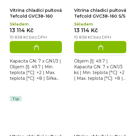
Vitrína chladicí pultová
Vitrína chladicí pultová
Tefcold GVC38-160
Tefcold GVC38-160 S/S
Skladem
Skladem
13 114 Kč
13 114 Kč
10 838 Kč bez DPH
10 838 Kč bez DPH
Kapacita GN: 7 x GN1/3 |
Objem [l]: 49.7 |
Objem [l]: 49.7 | Min.
Kapacita GN: 7 x GN1/3
teplota [°C]: +2 | Max.
ks | Min. teplota [°C]: +2
teplota [°C]: +8 | Šířka
| Max. teplota [°C]: +8 |
[mm]: 1600. Vitrína
Příkon [kW]: 0.11. Vitrína
chladicí pultová Tefcold
chladicí pultová Tefcold
GVC38-160...
GVC38-160...
Tip