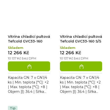
GVC38-120...
pozic (1x GN1/2 + 5x...
Vitrína chladicí pultová
Vitrína chladicí pultová
Tefcold GVC33-160
Tefcold GVC33-160 S/S
Skladem
Skladem
12 266 Kč
12 266 Kč
10 137 Kč bez DPH
10 137 Kč bez DPH
Kapacita GN: 7 x GN1/4
Kapacita GN: 7 x GN1/4
ks | Min. teplota [°C]: +2
ks | Min. teplota [°C]: +2
| Max. teplota [°C]: +8 |
| Max. teplota [°C]: +8 |
Objem [l]: 36.4 | Šířka
Objem [l]: 36.4 | Šířka
[mm]: 1600. Vitrína
[mm]: 1600. Vitrína
chladicí pultová Tefcold
chladicí pultová Tefcold
GVC33-160...
GVC33-160...
Tip