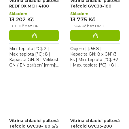
Vitrína chladicí pultová
Vitrína chladicí pultová
REDFOX MCH 4180
Tefcold GVC38-180
Skladem
Skladem
13 202 Kč
13 775 Kč
10 911 Kč bez DPH
11 384 Kč bez DPH
Min. teplota [°C]: 2 |
Objem [l]: 56.8 |
Max. teplota [°C]: 8 |
Kapacita GN: 8 x GN1/3
Kapacita GN: 8 | Velikost
ks | Min. teplota [°C]: +2
GN / EN zařízení [mm]:
| Max. teplota [°C]: +8 |
GN 1/4 | Šířka [mm]:
Příkon [kW]: 0.122.
1800. Vitrína chladicí
Vitrína chladicí pultová
pultová REDFOX MCH...
Tefcold GVC38-180...
Vitrína chladicí pultová
Vitrína chladicí pultová
Tefcold GVC38-180 S/S
Tefcold GVC33-200