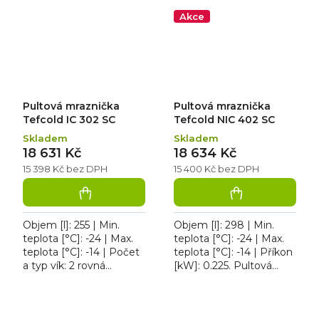
chladnička Tefcold ISC...
Tefcold NIC 301 SC...
Akce
Pultová mraznička
Pultová mraznička
Tefcold IC 302 SC
Tefcold NIC 402 SC
Skladem
Skladem
18 631 Kč
18 634 Kč
15 398 Kč bez DPH
15 400 Kč bez DPH
Objem [l]: 255 | Min.
Objem [l]: 298 | Min.
teplota [°C]: -24 | Max.
teplota [°C]: -24 | Max.
teplota [°C]: -14 | Počet
teplota [°C]: -14 | Příkon
a typ vík: 2 rovná
[kW]: 0.225. Pultová
posuvná víka z
mraznička Tefcold NIC
tvrzeného skla | Příkon
402 SC, typ chlazení:
[kW]: 0.3. Pultová...
statické, typ...