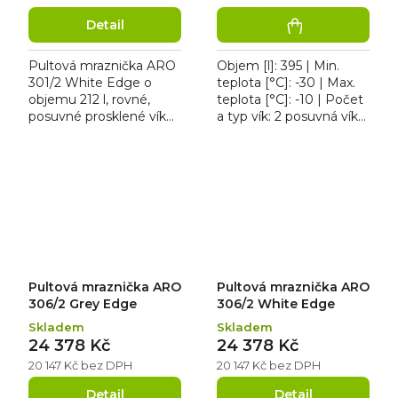
Detail
Pultová mraznička ARO
Objem [l]: 395 | Min.
301/2 White Edge o
teplota [°C]: -30 | Max.
objemu 212 l, rovné,
teplota [°C]: -10 | Počet
posuvné prosklené víko
a typ vík: 2 posuvná víka
se zámkem. Mraznička
z tvrzeného skla |
má bílé opláštění s bílým
Příkon [kW]: 0.33.
rámem a kolečka pro
Pultová mraznička...
lepší...
Pultová mraznička ARO
Pultová mraznička ARO
306/2 Grey Edge
306/2 White Edge
Skladem
Skladem
24 378 Kč
24 378 Kč
20 147 Kč bez DPH
20 147 Kč bez DPH
Detail
Detail