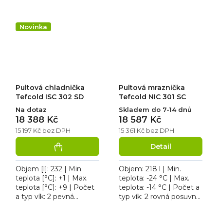
mraznička Tefcold IC
prosklené víko | Příkon
202 SCEB, typ chlazení:
[kW]: 0.2. Pultová
statické, typ odtávání:...
mraznička...
Novinka
Pultová chladnička
Pultová mraznička
Tefcold ISC 302 SD
Tefcold NIC 301 SC
Na dotaz
Skladem do 7-14 dnů
18 388 Kč
18 587 Kč
15 197 Kč bez DPH
15 361 Kč bez DPH
Detail
Objem [l]: 232 | Min.
Objem: 218 l | Min.
teplota [°C]: +1 | Max.
teplota: -24 °C | Max.
teplota [°C]: +9 | Počet
teplota: -14 °C | Počet a
a typ vík: 2 pevná
typ vík: 2 rovná posuvná
posuvná víka | Příkon
víka z tvrzeného skla.
[kW]: 0.07. Pultová
Pultová mraznička