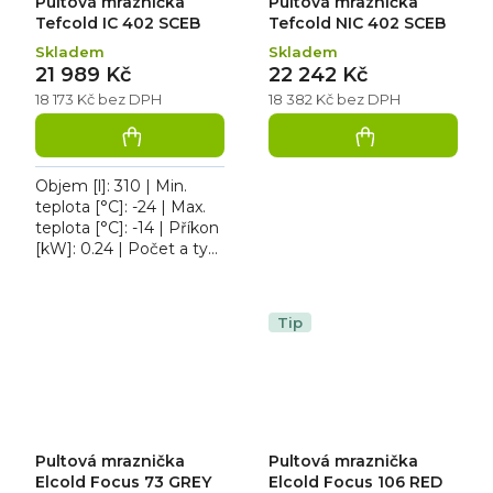
Pultová mraznička
Pultová mraznička
Tefcold IC 402 SCEB
Tefcold NIC 402 SCEB
Skladem
Skladem
21 989 Kč
22 242 Kč
18 173 Kč bez DPH
18 382 Kč bez DPH
Objem [l]: 310 | Min.
teplota [°C]: -24 | Max.
teplota [°C]: -14 | Příkon
[kW]: 0.24 | Počet a typ
vík: 2 oblá posuvná víka
z tvrzeného skla.
Pultová...
Tip
Pultová mraznička
Pultová mraznička
Elcold Focus 73 GREY
Elcold Focus 106 RED