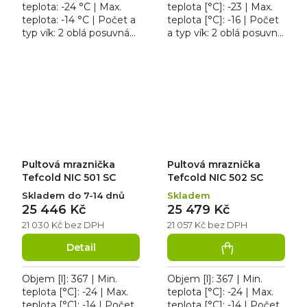
teplota: -24 °C | Max.
teplota [°C]: -23 | Max.
teplota: -14 °C | Počet a
teplota [°C]: -16 | Počet
typ vík: 2 oblá posuvná
a typ vík: 2 oblá posuvná
víka z tvrzeného skla |
prosklená víka | Příkon
Příkon: 0.365 kW.
[kW]: 0.084. Pultová
Pultová mraznička...
mraznička...
Pultová mraznička
Pultová mraznička
Tefcold NIC 501 SC
Tefcold NIC 502 SC
Skladem do 7-14 dnů
Skladem
25 446 Kč
25 479 Kč
21 030 Kč bez DPH
21 057 Kč bez DPH
Detail
Objem [l]: 367 | Min.
Objem [l]: 367 | Min.
teplota [°C]: -24 | Max.
teplota [°C]: -24 | Max.
teplota [°C]: -14 | Počet
teplota [°C]: -14 | Počet