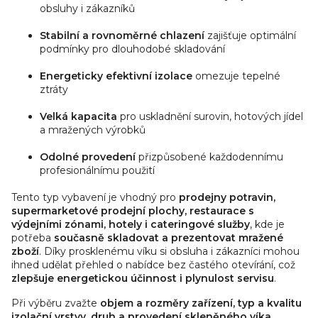
obsluhy i zákazníků
u
Stabilní a rovnoměrné chlazení
zajišťuje optimální
podmínky pro dlouhodobé skladování
Energeticky efektivní izolace
omezuje tepelné
ztráty
Velká kapacita
pro uskladnění surovin, hotových jídel
a mražených výrobků
Odolné provedení
přizpůsobené každodennímu
profesionálnímu použití
Tento typ vybavení je vhodný pro
prodejny potravin,
supermarketové prodejní plochy, restaurace s
výdejními zónami, hotely i cateringové služby
, kde je
potřeba
současně skladovat a prezentovat mražené
zboží
. Díky prosklenému víku si obsluha i zákazníci mohou
ihned udělat přehled o nabídce bez častého otevírání, což
zlepšuje energetickou účinnost i plynulost servisu
.
Při výběru zvažte
objem a rozměry zařízení, typ a kvalitu
izolační vrstvy, druh a provedení skleněného víka,