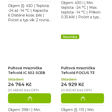
5
Objem: 430 l | Min.
Objem [l]: 430 | Teplota:
hvězdiček.
teplota: -24 °C | Max.
-24 až -14 °C | Kapacita:
teplota: -14 °C | Příkon:
6 Drátěné koše, bílé |
0.35 kW | Počet a typ
Počet a typ vík: 2 rovná
vík: 2 rovná posuvná víka
posuvná víka z
z tvrzeného skla.
tvrzeného skla. Pultová
Pultová mraznička...
mraznička Tefcold...
Novinka
Pultová mraznička
Pultová mraznička
Tefcold IC 502 SCEB
Tefcold FOCUS 73
Skladem
Skladem
24 764 Kč
24 929 Kč
20 466 Kč bez DPH
20 602 Kč bez DPH
Objem: 398 l | Min.
Objem [l]: 113 | Min.