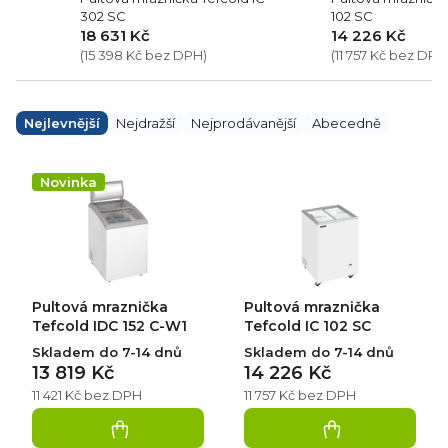
302 SC
102 SC
18 631 Kč
14 226 Kč
(15 398 Kč bez DPH)
(11 757 Kč bez DPH
Ř
a
Nejlevnější
Nejdražší
Nejprodávanější
Abecedně
z
e
V
n
ý
Novinka
í
p
p
i
r
s
o
p
d
r
u
o
k
d
Pultová mraznička
Pultová mraznička
t
u
ů
k
Tefcold IDC 152 C-W1
Tefcold IC 102 SC
t
Skladem do 7-14 dnů
Skladem do 7-14 dnů
ů
13 819 Kč
14 226 Kč
11 421 Kč bez DPH
11 757 Kč bez DPH