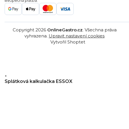
Bezpečná platba:
Gastro velkoobchod
Copyright 2026
OnlineGastro.cz
. Všechna práva
vyhrazena.
Upravit nastavení cookies
Vytvořil Shoptet
×
Splátková kalkulačka ESSOX