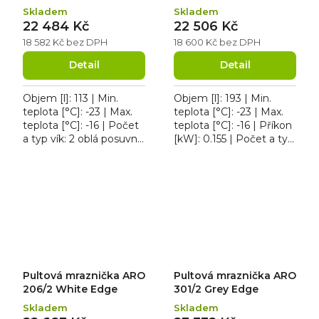
Skladem
Skladem
22 484 Kč
22 506 Kč
18 582 Kč bez DPH
18 600 Kč bez DPH
Detail
Detail
Objem [l]: 113 | Min.
Objem [l]: 193 | Min.
teplota [°C]: -23 | Max.
teplota [°C]: -23 | Max.
teplota [°C]: -16 | Počet
teplota [°C]: -16 | Příkon
a typ vík: 2 oblá posuvné
[kW]: 0.155 | Počet a typ
prosklené víko. Pultová
vík: 2 oblá posuvné
mraznička Elcold Focus
prosklené víko. Pultová
73 Grey se...
mraznička...
Pultová mraznička ARO
Pultová mraznička ARO
206/2 White Edge
301/2 Grey Edge
Skladem
Skladem