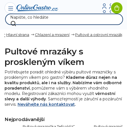
Přejít
na
Nák
obsah
koší
Hlavní strana
Chlazení a mrazení
Pultové a ostrovní mrazáky
Pultové mrazáky s
proskleným víkem
Potřebujete poradit ohledně výběru pultové mrazničky s
proskleným víkem pro gastro?
Klademe důraz nejen na
kvalitu produktů, ale i na služby. Nabízíme vám odborné
poradenství
, pomůžeme vám s výběrem vhodného
modelu. Registrovaní zákazníci mohou využít
věrnostní
slevy a další výhody
. Samozřejmostí je záruční a pozáruční
servis.
Neváhejte nás kontaktovat
.
Nejprodávanější
Pultová mraznička Tefcold IC
Pultová mraznička