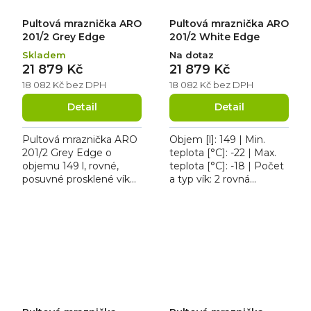
Pultová mraznička ARO
Pultová mraznička ARO
201/2 Grey Edge
201/2 White Edge
Skladem
Na dotaz
21 879 Kč
21 879 Kč
18 082 Kč bez DPH
18 082 Kč bez DPH
Detail
Detail
Pultová mraznička ARO
Objem [l]: 149 | Min.
201/2 Grey Edge o
teplota [°C]: -22 | Max.
objemu 149 l, rovné,
teplota [°C]: -18 | Počet
posuvné prosklené víko
a typ vík: 2 rovná
se zámkem. Mraznička
posuvná víka z
má bílé opláštění s
tvrzeného skla | Příkon
šedým rámem a kolečka
[kW]: 0.099. Pultová...
pro lepší...