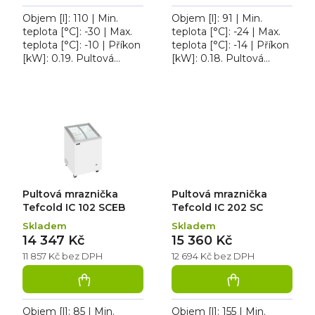
Objem [l]: 110 | Min.
Objem [l]: 91 | Min.
teplota [°C]: -30 | Max.
teplota [°C]: -24 | Max.
teplota [°C]: -10 | Příkon
teplota [°C]: -14 | Příkon
[kW]: 0.19. Pultová
[kW]: 0.18. Pultová
mraznička Tefcold IDC
mraznička Tefcold IC 102
152 C-W1, typ chlazení:
SC, typ chlazení:
statické, typ...
statické, typ...
Pultová mraznička
Pultová mraznička
Tefcold IC 102 SCEB
Tefcold IC 202 SC
Skladem
Skladem
14 347 Kč
15 360 Kč
11 857 Kč bez DPH
12 694 Kč bez DPH
Objem [l]: 85 | Min.
Objem [l]: 155 | Min.