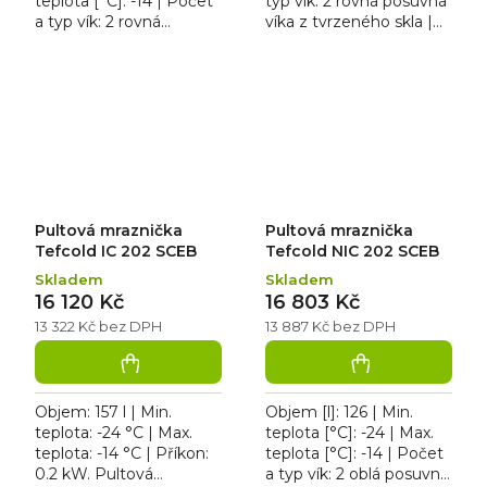
teplota [°C]: -14 | Počet
typ vík: 2 rovná posuvná
a typ vík: 2 rovná
víka z tvrzeného skla |
posuvná víka z
Příkon [kW]: 0.165.
tvrzeného skla. Pultová
Pultová mraznička
mraznička Tefcold NIC
Tefcold NIC 202 SC,...
201...
Pultová mraznička
Pultová mraznička
Tefcold IC 202 SCEB
Tefcold NIC 202 SCEB
Skladem
Skladem
16 120 Kč
16 803 Kč
13 322 Kč bez DPH
13 887 Kč bez DPH
Objem: 157 l | Min.
Objem [l]: 126 | Min.
teplota: -24 °C | Max.
teplota [°C]: -24 | Max.
teplota: -14 °C | Příkon:
teplota [°C]: -14 | Počet
0.2 kW. Pultová
a typ vík: 2 oblá posuvné