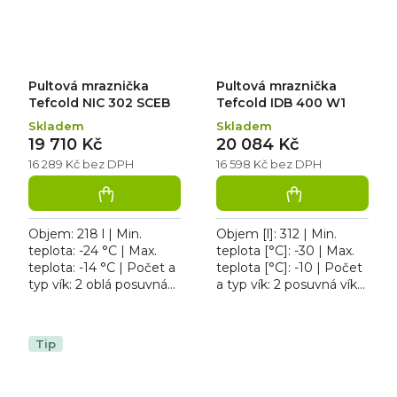
Pultová mraznička
Pultová mraznička
Tefcold NIC 302 SCEB
Tefcold IDB 400 W1
Skladem
Skladem
19 710 Kč
20 084 Kč
16 289 Kč bez DPH
16 598 Kč bez DPH
Objem: 218 l | Min.
Objem [l]: 312 | Min.
teplota: -24 °C | Max.
teplota [°C]: -30 | Max.
teplota: -14 °C | Počet a
teplota [°C]: -10 | Počet
typ vík: 2 oblá posuvná
a typ vík: 2 posuvná víka
prosklená víka | Příkon:
z tvrzeného skla |
0,28 kW. Pultová
Příkon [kW]: 0.253.
mraznička Tefcold NIC...
Pultová mraznička...
Tip