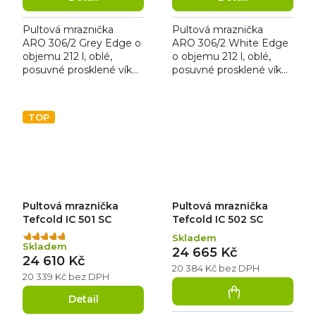
Pultová mraznička
Pultová mraznička
ARO 306/2 Grey Edge o
ARO 306/2 White Edge
objemu 212 l, oblé,
o objemu 212 l, oblé,
posuvné prosklené víko
posuvné prosklené víko
se zámkem. Mraznička
se zámkem. Mraznička
má bílé opláštění s
má bílé opláštění s bílým
šedým rámem a kolečka
rámem a kolečka pro
TOP
pro lepší...
lepší...
Pultová mraznička
Pultová mraznička
Tefcold IC 501 SC
Tefcold IC 502 SC
Skladem
Průměrné
Skladem
24 665 Kč
hodnocení
24 610 Kč
produktu
20 384 Kč bez DPH
20 339 Kč bez DPH
je
5,0
Detail
z