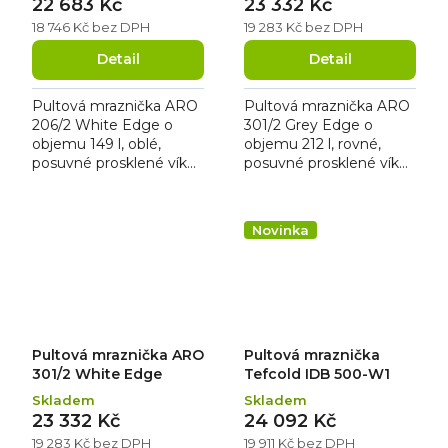
22 683 Kč
23 332 Kč
18 746 Kč bez DPH
19 283 Kč bez DPH
Detail
Detail
Pultová mraznička ARO
Pultová mraznička ARO
206/2 White Edge o
301/2 Grey Edge o
objemu 149 l, oblé,
objemu 212 l, rovné,
posuvné prosklené víko
posuvné prosklené víko
se zámkem. Mraznička
se zámkem. Mraznička
má bílé opláštění s
má bílé opláštění s
šedým rámem a kolečka
šedým rámem a kolečka
Novinka
pro...
pro...
Pultová mraznička ARO
Pultová mraznička
301/2 White Edge
Tefcold IDB 500-W1
Skladem
Skladem
23 332 Kč
24 092 Kč
19 283 Kč bez DPH
19 911 Kč bez DPH