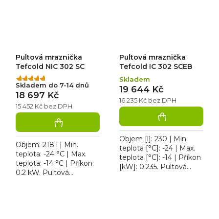
Pultová mraznička
Pultová mraznička
Tefcold NIC 302 SC
Tefcold IC 302 SCEB
Skladem
Průměrné
Skladem do 7-14 dnů
19 644 Kč
hodnocení
18 697 Kč
produktu
16 235 Kč bez DPH
15 452 Kč bez DPH
je
5,0
z
5
Objem [l]: 230 | Min.
Objem: 218 l | Min.
hvězdiček.
teplota [°C]: -24 | Max.
teplota: -24 °C | Max.
teplota [°C]: -14 | Příkon
teplota: -14 °C | Příkon:
[kW]: 0.235. Pultová
0.2 kW. Pultová
mraznička Tefcold IC
mraznička Tefcold NIC
302 SCEB, typ chlazení:
302 SC, typ chlazení:
statické, typ...
statické, typ odtávání:...