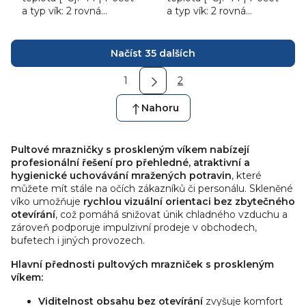
a typ vík: 2 rovná
a typ vík: 2 rovná
posuvná víka z
posuvná prosklená víka |
tvrzeného skla. Pultová
Příkon [kW]: 0.265.
O
mraznička Tefcold NIC
Pultová...
Načíst 35 dalších
v
501...
S
l
1
2
t
á
r
d
á
Nahoru
n
a
k
c
o
Pultové mrazničky s proskleným víkem nabízejí
í
v
profesionální řešení pro přehledné, atraktivní a
p
á
hygienické uchovávání mražených potravin
, které
n
r
í
můžete mít stále na očích zákazníků či personálu. Skleněné
v
víko umožňuje
rychlou vizuální orientaci bez zbytečného
k
otevírání
, což pomáhá snižovat únik chladného vzduchu a
y
zároveň podporuje impulzivní prodeje v obchodech,
v
bufetech i jiných provozech.
ý
Hlavní přednosti pultových mrazniček s proskleným
p
víkem:
i
s
Viditelnost obsahu bez otevírání
zvyšuje komfort