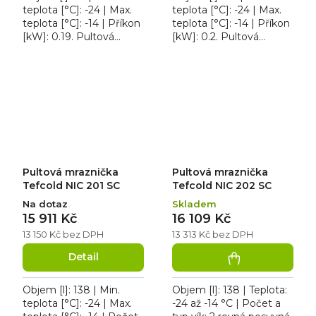
teplota [°C]: -24 | Max.
teplota [°C]: -24 | Max.
teplota [°C]: -14 | Příkon
teplota [°C]: -14 | Příkon
[kW]: 0.19. Pultová
[kW]: 0.2. Pultová
mraznička Tefcold IC 102
mraznička Tefcold IC
SCEB, typ chlazení:
202 SC, typ chlazení:
statické, typ...
statické, typ...
Pultová mraznička
Pultová mraznička
Tefcold NIC 201 SC
Tefcold NIC 202 SC
Na dotaz
Skladem
15 911 Kč
16 109 Kč
13 150 Kč bez DPH
13 313 Kč bez DPH
Detail
Objem [l]: 138 | Min.
Objem [l]: 138 | Teplota:
teplota [°C]: -24 | Max.
-24 až -14 °C | Počet a