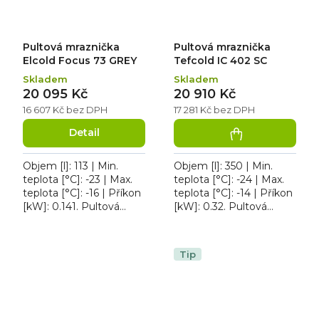
Pultová mraznička
Pultová mraznička
Elcold Focus 73 GREY
Tefcold IC 402 SC
Skladem
Skladem
20 095 Kč
20 910 Kč
16 607 Kč bez DPH
17 281 Kč bez DPH
Detail
Objem [l]: 113 | Min.
Objem [l]: 350 | Min.
teplota [°C]: -23 | Max.
teplota [°C]: -24 | Max.
teplota [°C]: -16 | Příkon
teplota [°C]: -14 | Příkon
[kW]: 0.141. Pultová
[kW]: 0.32. Pultová
mraznička Elcold Focus
mraznička Tefcold IC
73 GREY, počet košů: 3
402 SC, typ chlazení:
ks, typ...
statické, typ...
Tip