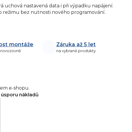
rá uchová nastavená data i při výpadku napájení.
o režimu bez nutnosti nového programování.
ost montáže
Záruka až 5 let
 provozovně
na vybrané produkty
šem e-shopu.
a úsporu nákladů