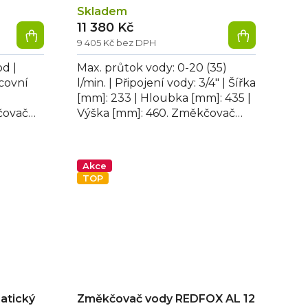
Skladem
11 380 Kč
9 405 Kč bez DPH
od |
Max. průtok vody: 0-20 (35)
acovní
l/min. | Připojení vody: 3/4" | Šířka
[mm]: 233 | Hloubka [mm]: 435 |
čovač
Výška [mm]: 460. Změkčovač
500
vody automatický AS 1500
slouží...
Akce
TOP
atický
Změkčovač vody REDFOX AL 12