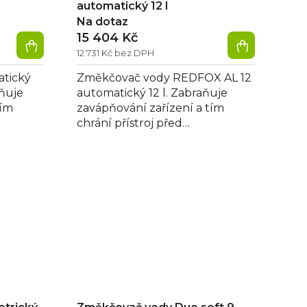
automatický 12 l
Na dotaz
15 404 Kč
12 731 Kč bez DPH
tický
Změkčovač vody REDFOX AL 12
ňuje
automatický 12 l. Zabraňuje
tím
zavápňování zařízení a tím
chrání přístroj před
t
poškozením, automaticky
sleduje hladinu soli v...