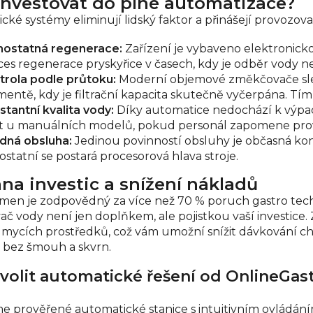
investovat do plné automatizace?
cké systémy eliminují lidský faktor a přinášejí provozov
ostatná regenerace:
Zařízení je vybaveno elektronicko
es regenerace pryskyřice v časech, kdy je odběr vody nejn
trola podle průtoku:
Moderní objemové změkčovače sled
entě, kdy je filtrační kapacita skutečně vyčerpána. Tím 
stantní kvalita vody:
Díky automatice nedochází k výpa
ít u manuálních modelů, pokud personál zapomene prov
dná obsluha:
Jedinou povinností obsluhy je občasná kont
ostatní se postará procesorová hlava stroje.
na investic a snížení nákladů
men je zodpovědný za více než 70 % poruch gastro tech
č vody není jen doplňkem, ale pojistkou vaší investice
 mycích prostředků, což vám umožní snížit dávkování ch
 bez šmouh a skvrn.
volit automatické řešení od OnlineGas
 prověřené automatické stanice s intuitivním ovládání