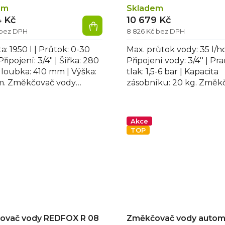
em
Skladem
4 Kč
10 679 Kč
 bez DPH
8 826 Kč bez DPH
a: 1950 l | Průtok: 0-30
Max. průtok vody: 35 l/h
 Připojení: 3/4" | Šířka: 280
Připojení vody: 3/4'' | Pr
loubka: 410 mm | Výška:
tlak: 1,5-6 bar | Kapacita
m. Změkčovač vody
zásobníku: 20 kg. Změk
ický MS 1950 King s...
vody automatický MS 1
slouží k úpravě...
Akce
TOP
ovač vody REDFOX R 08
Změkčovač vody autom