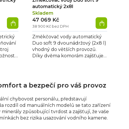
trický
Změkčovač vody Duo soft 9
automatický 2x8l
Skladem
47 069 Kč
38 900 Kč bez DPH
trický
Změkčovač vody automatický
pňování
Duo soft 9 dvounádržový (2x8 l)
troj
vhodný do větších provozů.
ožnost
Díky dvěma komorám zajišťuje
a
nepřetržitý přísun změkčené
vody....
mfort a bezpečí pro váš provoz
mální chybovost personálu, představují
Na rozdíl od manuálních modelů se tato zařízení
minerály způsobující tvrdost a zajišťují, že vaše
dmínkách bez rizika usazování vodního kamene.