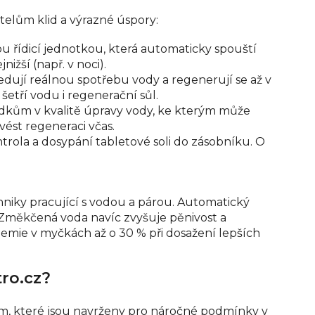
atelům klid a výrazné úspory:
u řídicí jednotkou, která automaticky spouští
ižší (např. v noci).
ují reálnou spotřebu vody a regenerují se až v
šetří vodu i regenerační sůl.
dkům v kvalitě úpravy vody, ke kterým může
ést regeneraci včas.
rola a dosypání tabletové soli do zásobníku. O
niky pracující s vodou a párou. Automatický
. Změkčená voda navíc zvyšuje pěnivost a
emie v myčkách až o 30 % při dosažení lepších
tro.cz?
m, které jsou navrženy pro náročné podmínky v