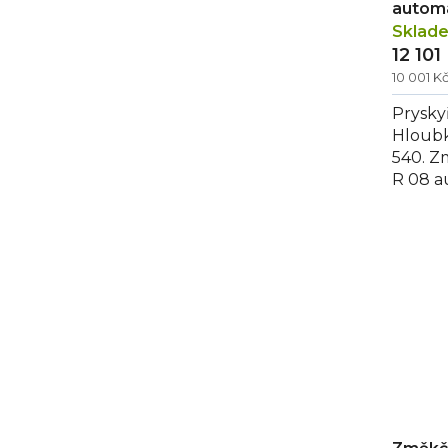
automa
Sklad
12 101
10 001 K
Pryskyř
Hloubk
540. 
R 08 a
kávova
konvekt