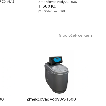
OX AL 12
Změkčovač vody AS 1500
11 380 Kč
(9 405 Kč bez DPH)
9
položek celkem
00
Změkčovač vody AS 1500