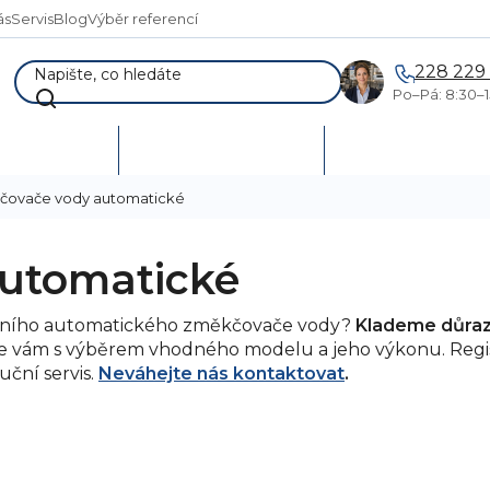
ás
Servis
Blog
Výběr referencí
228 229
Po–Pá: 8:30–1
AKCE %
Vymetání skladů
Poptávka a návr
čovače vody automatické
utomatické
álního automatického změkčovače vody?
Klademe důraz n
 vám s výběrem vhodného modelu a jeho výkonu. Regis
uční servis.
Neváhejte nás kontaktovat
.