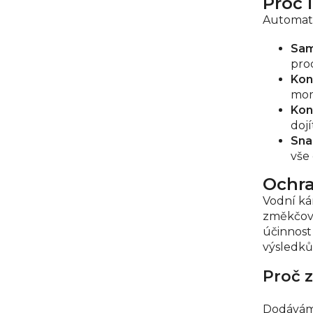
Proč 
p
Automati
r
Sam
v
proc
k
Kon
y
mom
v
Kon
ý
doj
p
Sna
vše 
i
s
Ochra
u
Vodní ká
změkčova
účinnost
výsledků
Proč z
Dodáváme