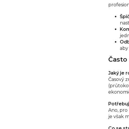
profesio
Špič
nas
Kom
jed
Odb
aby
Často 
Jaký je
Časový z
(průtokov
ekonomičt
Potřebuj
Ano, pro 
je však 
Co se st