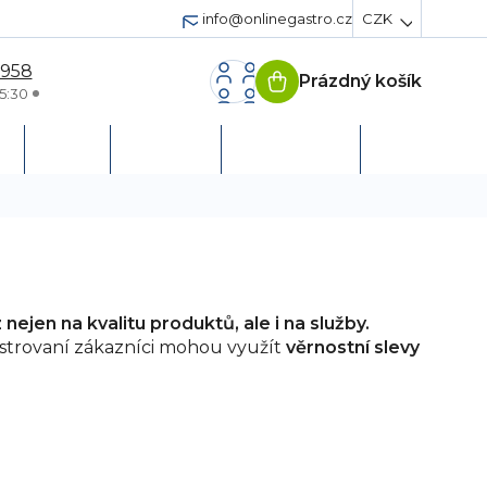
info@onlinegastro.cz
CZK
 958
Prázdný košík
Nákupní
5:30
košík
h
Servis
Podpora
Založit účet
ejen na kvalitu produktů, ale i na služby.
trovaní zákazníci mohou využít
věrnostní slevy