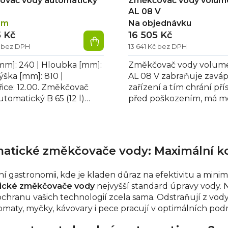
ovač vody automatický
Změkčovač vody volume
AL 08 V
em
Na objednávku
5 Kč
16 505 Kč
č bez DPH
13 641 Kč bez DPH
[mm]: 240 | Hloubka [mm]:
Změkčovač vody volume
ýška [mm]: 810 |
AL 08 V zabraňuje zavá
řice: 12.00. Změkčovač
zařízení a tím chrání přís
tomatický B 65 (12 l)
před poškozením, má m
uje zavápnění zařízení a
nastavení regenerace n
ání...
základě...
atické změkčovače vody: Maximální ko
í gastronomii, kde je kladen důraz na efektivitu a mini
ické změkčovače vody
nejvyšší standard úpravy vody. 
 ochranu vašich technologií zcela sama. Odstraňují z vody 
maty, myčky, kávovary i pece pracují v optimálních po