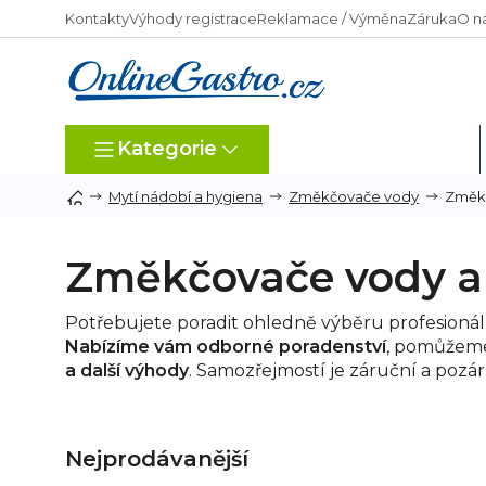
Přejít
Kontakty
Výhody registrace
Reklamace / Výměna
Záruka
O n
na
obsah
Kategorie
Dle typu provozu
Změk
Mytí nádobí a hygiena
Změkčovače vody
Změkčovače vody a
Potřebujete poradit ohledně výběru profesion
Nabízíme vám odborné poradenství
, pomůžeme
a další výhody
. Samozřejmostí je záruční a pozár
Nejprodávanější