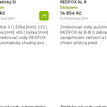
tický 5l
REDFOX AL 8
em
Skladem
 Kč
14 854 Kč
č bez DPH
12 276 Kč bez DPH
ice: 5 l | Šířka [mm]: 233 |
Změkčovač vody automa
a [mm]: 455 | Výška [mm]:
REDFOX AL 8 (8 l) zabra
Změkčovač vody REDFOX
zavápňování zařízení a 
utomatický vhodný pro
chrání přístroj před
ry, myčky a
poškozením, má možnos
omaty....
nastavení trvání každé...