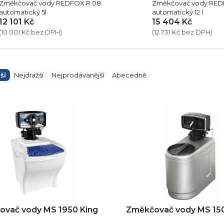
Změkčovač vody REDFOX R 08
Změkčovač vody REDF
automatický 5l
automatický 12 l
12 101 Kč
15 404 Kč
(10 001 Kč bez DPH)
(12 731 Kč bez DPH)
ší
Nejdražší
Nejprodávanější
Abecedně
vač vody MS 1950 King
Změkčovač vody MS 15