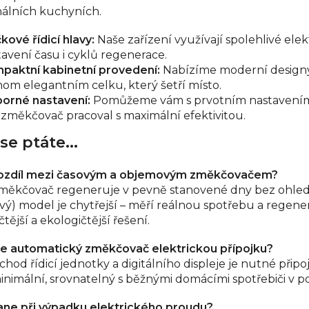
nálních kuchyních.
kové řídicí hlavy:
Naše zařízení využívají spolehlivé ele
tavení času i cyklů regenerace.
paktní kabinetní provedení:
Nabízíme moderní designy, 
nom elegantním celku, který šetří místo.
orné nastavení:
Pomůžeme vám s prvotním nastavením pa
 změkčovač pracoval s maximální efektivitou.
se ptáte...
 rozdíl mezi časovým a objemovým změkčovačem?
měkčovač regeneruje v pevně stanovené dny bez ohledu
ý) model je chytřejší – měří reálnou spotřebu a regeneruj
ější a ekologičtější řešení.
e automatický změkčovač elektrickou přípojku?
chod řídicí jednotky a digitálního displeje je nutné přip
minimální, srovnatelný s běžnými domácími spotřebiči v 
ane při výpadku elektrického proudu?