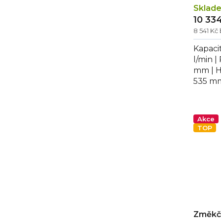
t
Sklad
10 33
ů
8 541 Kč
Kapacit
l/min |
mm | H
535 m
automat
Akce
TOP
Změkč