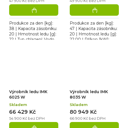
47 900 Kč bez DPH
49 900 Kč bez DPH
Produkce za den [kg]:
Produkce za den [kg]:
38 | Kapacita zásobníku:
47 | Kapacita zásobníku:
20 | Hmotnost ledu [g]:
20 | Hmotnost ledu [g]:
22 | Typ chlazení: Vodou
22.00 | Příkon [kW]:
| Příkon [kW]: 0,310.
0,430. Výrobník
Výrobník kloboučkového
kloboučkového ledu
ledu IMK 3820 W...
IMK 4720 W chlazený
vodou....
Výrobník ledu IMK
Výrobník ledu IMK
6025 W
8035 W
Skladem
Skladem
66 429 Kč
80 949 Kč
54 900 Kč bez DPH
66 900 Kč bez DPH