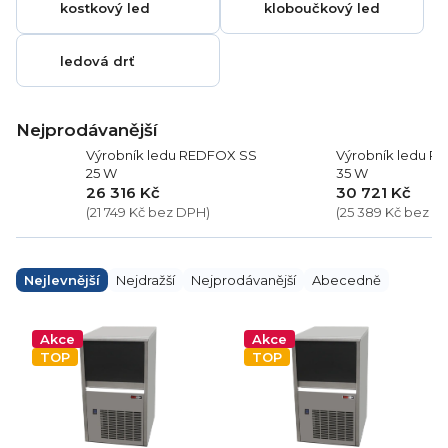
kostkový led
kloboučkový led
ledová drť
Nejprodávanější
Výrobník ledu REDFOX SS
Výrobník ledu R
25 W
35 W
26 316 Kč
30 721 Kč
(21 749 Kč bez DPH)
(25 389 Kč bez D
Ř
a
Nejlevnější
Nejdražší
Nejprodávanější
Abecedně
z
e
V
n
ý
Akce
Akce
í
p
TOP
TOP
p
i
r
s
o
p
d
r
u
o