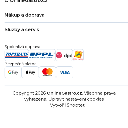
O OnlineGastro.cz
O nás
Nákup a doprava
Kontakty
Zákaznická podpora
Doprava a platba
Hodnocení obchodu
Služby a servis
Záruka
Věrnostní program
Nákup na splátky
Blog
Montáž
Obchodní podmínky
Servis a reklamace
Ochrana osobních údajů
Spolehlivá doprava:
Poptávka
Reklamační řády
Gastro projekty
Značky
Bezpečná platba:
Gastro velkoobchod
Copyright 2026
OnlineGastro.cz
. Všechna práva
vyhrazena.
Upravit nastavení cookies
Vytvořil Shoptet