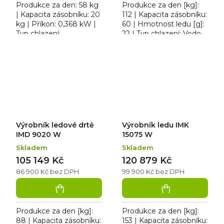
Produkce za den: 58 kg
Produkce za den [kg]:
| Kapacita zásobníku: 20
112 | Kapacita zásobníku:
kg | Příkon: 0,368 kW |
60 | Hmotnost ledu [g]:
Typ chlazení:
22 | Typ chlazení: Vodou.
Vzduchem. Výrobník
Výrobník kloboučkového
ledové drtě IMD 5820
ledu IMK 11060 W
W v nerezovém
chlazený vodou bez...
provedení. Bez...
Výrobník ledové drtě
Výrobník ledu IMK
IMD 9020 W
15075 W
Skladem
Skladem
105 149 Kč
120 879 Kč
86 900 Kč bez DPH
99 900 Kč bez DPH
Produkce za den [kg]:
Produkce za den [kg]:
88 | Kapacita zásobníku:
153 | Kapacita zásobníku: