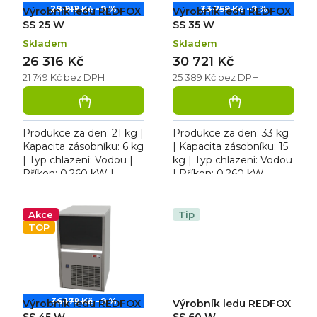
k
d
28 919 Kč
–9 %
33 759 Kč
–9 %
Výrobník ledu REDFOX
Výrobník ledu REDFOX
t
u
ů
k
SS 25 W
SS 35 W
t
Skladem
Skladem
ů
26 316 Kč
30 721 Kč
21 749 Kč bez DPH
25 389 Kč bez DPH
Produkce za den: 21 kg |
Produkce za den: 33 kg
Kapacita zásobníku: 6 kg
| Kapacita zásobníku: 15
| Typ chlazení: Vodou |
kg | Typ chlazení: Vodou
Příkon: 0,260 kW |
| Příkon: 0,260 kW.
Rozměry: 350×475×595
Výrobník ledu REDFOX
mm. Výrobník ledu
SS 35 W, kostkový led,
REDFOX SS 25 W,
bez odpadového...
Akce
Tip
kostkový...
TOP
36 179 Kč
–9 %
Výrobník ledu REDFOX
Výrobník ledu REDFOX
SS 45 W
SS 60 W