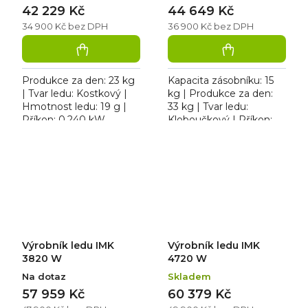
42 229 Kč
44 649 Kč
34 900 Kč bez DPH
36 900 Kč bez DPH
Produkce za den: 23 kg
Kapacita zásobníku: 15
| Tvar ledu: Kostkový |
kg | Produkce za den:
Hmotnost ledu: 19 g |
33 kg | Tvar ledu:
Příkon: 0,240 kW.
Kloboučkový | Příkon:
Výrobník kostkového
0,250 kW | Typ chlazení:
ledu SS 25 W, chlazení
Vodou. Výrobník ledu
vodou, celonerezové...
IMK 3315 W, odpadové...
Výrobník ledu IMK
Výrobník ledu IMK
3820 W
4720 W
Na dotaz
Skladem
57 959 Kč
60 379 Kč