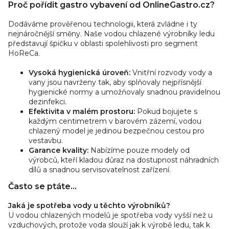
Proč pořídit gastro vybavení od OnlineGastro.cz?
Dodáváme prověřenou technologii, která zvládne i ty
nejnáročnější směny. Naše vodou chlazené výrobníky ledu
představují špičku v oblasti spolehlivosti pro segment
HoReCa.
Vysoká hygienická úroveň:
Vnitřní rozvody vody a
vany jsou navrženy tak, aby splňovaly nejpřísnější
hygienické normy a umožňovaly snadnou pravidelnou
dezinfekci.
Efektivita v malém prostoru:
Pokud bojujete s
každým centimetrem v barovém zázemí, vodou
chlazený model je jedinou bezpečnou cestou pro
vestavbu.
Garance kvality:
Nabízíme pouze modely od
výrobců, kteří kladou důraz na dostupnost náhradních
dílů a snadnou servisovatelnost zařízení.
Často se ptáte...
Jaká je spotřeba vody u těchto výrobníků?
U vodou chlazených modelů je spotřeba vody vyšší než u
vzduchových, protože voda slouží jak k výrobě ledu, tak k