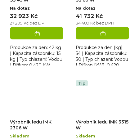
Na dotaz
Na dotaz
32 923 Kč
41 732 Kč
27 209 Kč bez DPH
34 489 Kč bez DPH
Produkce za den: 42 kg
Produkce za den [kg]:
| Kapacita zásobníku: 15
54 | Kapacita zásobníku:
kg | Typ chlazení: Vodou
30 | Typ chlazení: Vodou
| Příkon: 0,420 kW.
| Příkon [kW]: 0,420.
Výrobník ledu REDFOX
Výrobník ledu REDFOX
SS 45 W kostkový led,
SS 60 W, typ ledu:
odpadové čerpadlo ne,...
kostkový, odpadové...
Tip
Výrobník ledu IMK
Výrobník ledu IMK 3315
2306 W
W
Skladem
Skladem