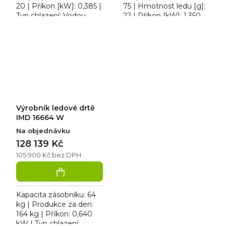
20 | Příkon [kW]: 0,385 |
75 | Hmotnost ledu [g]:
Typ chlazení: Vodou.
22 | Příkon [kW]: 1,350.
Výrobník ledové drtě
Výrobník kloboučkového
IMD 9020 W chlazený
ledu 15075 W chlazený
vodou. Celonerezové...
vodou. Zařízení...
Výrobník ledové drtě
IMD 16664 W
Na objednávku
128 139 Kč
105 900 Kč bez DPH
Kapacita zásobníku: 64
kg | Produkce za den:
164 kg | Příkon: 0,640
kW | Typ chlazení: