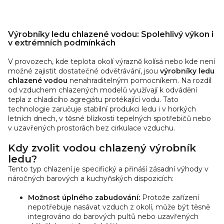
Vodou. Výrobník ledové
drtě IMD 16664 W s
O
nerezovým zdravotně...
v
Výrobníky ledu chlazené vodou: Spolehlivý výkon i
l
v extrémních podmínkách
á
V provozech, kde teplota okolí výrazně kolísá nebo kde není
d
možné zajistit dostatečné odvětrávání, jsou
výrobníky ledu
a
chlazené vodou
nenahraditelným pomocníkem. Na rozdíl
c
od vzduchem chlazených modelů využívají k odvádění
í
tepla z chladicího agregátu protékající vodu. Tato
p
technologie zaručuje stabilní produkci ledu i v horkých
r
letních dnech, v těsné blízkosti tepelných spotřebičů nebo
v
v uzavřených prostorách bez cirkulace vzduchu.
k
Kdy zvolit vodou chlazený výrobník
y
ledu?
v
Tento typ chlazení je specifický a přináší zásadní výhody v
ý
náročných barových a kuchyňských dispozicích:
p
i
Možnost úplného zabudování:
Protože zařízení
s
nepotřebuje nasávat vzduch z okolí, může být těsně
u
integrováno do barových pultů nebo uzavřených