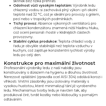
skříněk bez rizika přehřátí.
Odolnost vůči vysokým teplotám:
Výrobník ledu
chlazený vodou si zachovává plný výkon i při okolní
teplotě nad 32 °C, což je ideální pro provozy s grilem,
pecí nebo v tropických podmínkách.
Tichý provoz:
Absence výkonných ventilátorů pro
chlazení kondenzátoru znamená nižší hladinu hluku,
což ocení personál i hosté v klidnějších částech
provozovny.
Stabilní cyklus produkce:
Teplota chladicí vody z
řadu je obvykle stabilnější než teplota vzduchu v
kuchyni, což zajišťuje konzistentní rychlost výroby
ledu po celý den.
Konstrukce pro maximální životnost
Profesionální výrobníky ledu z naší nabídky jsou
konstruovány s důrazem na hygienu a dlouhou životnost.
Nerezové opláštění (zpravidla ocel AISI 304) odolává korozi i
vlhkosti. Vnitřní zásobníky jsou izolovány materiály s
vysokou hustotou, které minimalizují tání již vyrobeného
ledu. Mechanismus tvorby ledu je navržen tak, aby
produkoval čiré, tvrdé kostky nebo kloboučky s pomalým
odtáváním.