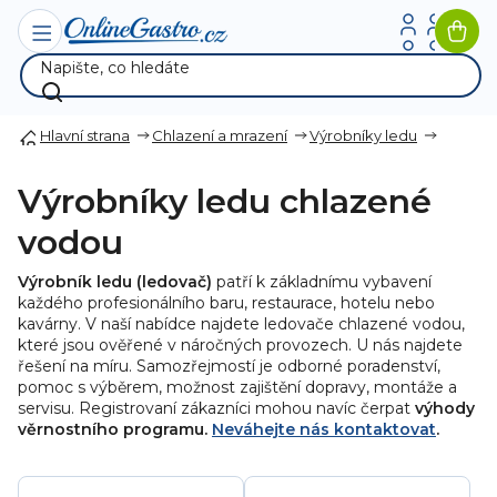
Přejít
na
Nák
obsah
koší
Hlavní strana
Chlazení a mrazení
Výrobníky ledu
Výrobníky ledu chlazené
vodou
Výrobník ledu (ledovač)
patří k základnímu vybavení
každého profesionálního baru, restaurace, hotelu nebo
kavárny. V naší nabídce najdete ledovače chlazené vodou,
které jsou ověřené v náročných provozech. U nás najdete
řešení na míru. Samozřejmostí je odborné poradenství,
pomoc s výběrem, možnost zajištění dopravy, montáže a
servisu. Registrovaní zákazníci mohou navíc čerpat
výhody
věrnostního programu.
Neváhejte nás kontaktovat
.