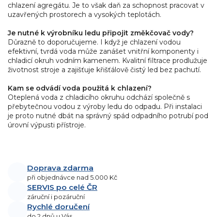
chlazení agregátu. Je to však daň za schopnost pracovat v
uzavřených prostorech a vysokých teplotách.
Je nutné k výrobníku ledu připojit změkčovač vody?
Důrazně to doporučujeme. I když je chlazení vodou
efektivní, tvrdá voda může zanášet vnitřní komponenty i
chladicí okruh vodním kamenem. Kvalitní filtrace prodlužuje
životnost stroje a zajišťuje křišťálově čistý led bez pachutí.
Kam se odvádí voda použitá k chlazení?
Oteplená voda z chladicího okruhu odchází společně s
přebytečnou vodou z výroby ledu do odpadu. Při instalaci
je proto nutné dbát na správný spád odpadního potrubí pod
úrovní výpusti přístroje.
Doprava zdarma
při objednávce nad 5.000 Kč
SERVIS po celé ČR
záruční i pozáruční
Rychlé doručení
do 2 dnů u Vás