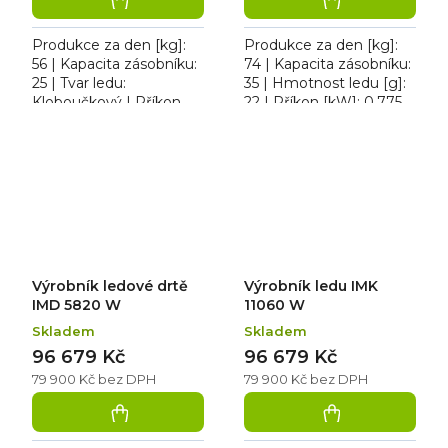
Produkce za den [kg]:
Produkce za den [kg]:
56 | Kapacita zásobníku:
74 | Kapacita zásobníku:
25 | Tvar ledu:
35 | Hmotnost ledu [g]:
Kloboučkový | Příkon
22 | Příkon [kW]: 0,775.
[kW]: 0,420. Výrobník
Výrobník kloboučkového
kloboučkového ledu
ledu IMK 8035 W
IMK 6025 W chlazený
chlazený vodou....
vodou....
Výrobník ledové drtě
Výrobník ledu IMK
IMD 5820 W
11060 W
Skladem
Skladem
96 679 Kč
96 679 Kč
79 900 Kč bez DPH
79 900 Kč bez DPH