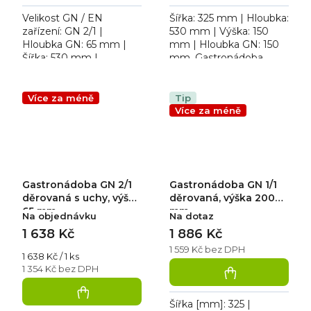
Velikost GN / EN
Šířka: 325 mm | Hloubka:
zařízení: GN 2/1 |
530 mm | Výška: 150
Hloubka GN: 65 mm |
mm | Hloubka GN: 150
Šířka: 530 mm |
mm. Gastronádoba
Hloubka: 650 mm. GN
děrovaná 1/1 + ucha
2/1 D děrovaná
zasouvací
gastronádoba
Více za méně
Tip
Více za méně
Gastronádoba GN 2/1
Gastronádoba GN 1/1
děrovaná s uchy, výška
děrovaná, výška 200
65 mm
mm
Na objednávku
Na dotaz
1 638 Kč
1 886 Kč
1 559 Kč bez DPH
Měrná
1 638 Kč / 1 ks
cena:
1 354 Kč bez DPH
Šířka [mm]: 325 |