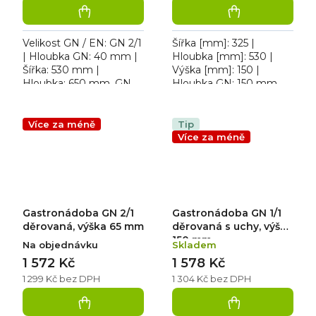
Velikost GN / EN: GN 2/1
Šířka [mm]: 325 |
| Hloubka GN: 40 mm |
Hloubka [mm]: 530 |
Šířka: 530 mm |
Výška [mm]: 150 |
Hloubka: 650 mm. GN
Hloubka GN: 150 mm.
2/1 D děrovaná
Děrovaná gastronádoba
gastronádoba
GN 1/1 D
Více za méně
Tip
Více za méně
Gastronádoba GN 2/1
Gastronádoba GN 1/1
děrovaná, výška 65 mm
děrovaná s uchy, výška
150 mm
Na objednávku
Skladem
1 572 Kč
1 578 Kč
1 299 Kč bez DPH
1 304 Kč bez DPH