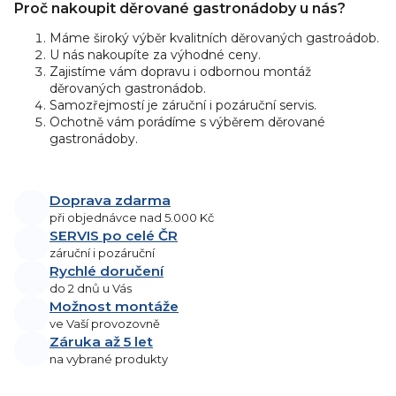
s
Proč nakoupit děrované gastronádoby u nás?
u
Máme široký výběr kvalitních děrovaných gastroádob.
U nás nakoupíte za výhodné ceny.
Zajistíme vám dopravu i odbornou montáž
děrovaných gastronádob.
Samozřejmostí je záruční i pozáruční servis.
Ochotně vám porádíme s výběrem děrované
gastronádoby.
Doprava zdarma
při objednávce nad 5.000 Kč
SERVIS po celé ČR
záruční i pozáruční
Rychlé doručení
do 2 dnů u Vás
Možnost montáže
ve Vaší provozovně
Záruka až 5 let
na vybrané produkty