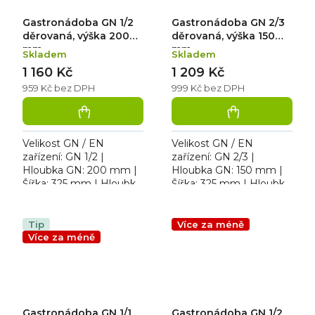
Gastronádoba GN 1/2
Gastronádoba GN 2/3
děrovaná, výška 200
děrovaná, výška 150
mm
mm
Skladem
Skladem
1 160 Kč
1 209 Kč
959 Kč bez DPH
999 Kč bez DPH
Velikost GN / EN
Velikost GN / EN
zařízení: GN 1/2 |
zařízení: GN 2/3 |
Hloubka GN: 200 mm |
Hloubka GN: 150 mm |
Šířka: 325 mm | Hloubka:
Šířka: 325 mm | Hloubka:
265 mm | Výška: 200
352 mm | Výška: 150
mm. Děrovaná
mm. Gastronádoba GN
gastronádoba z nerezu.
2/3 D
Tip
Více za méně
Více za méně
Gastronádoba GN 1/1
Gastronádoba GN 1/2