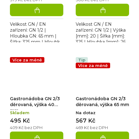
Velikost GN / EN
Velikost GN / EN
zařízení: GN 1/2 |
zařízení: GN 1/2 | Výška
Hloubka GN: 65 mm |
[mm]: 20 | Šířka [mm]:
Šířka: 325 mm | Hloubka:
325 | Hloubka [mm]: 265.
265 mm | Výška: 65 mm.
Děrovaná gastronádoba
Děrovaná gastronádoba
GN 1/2 D-65 mm,
Více za méně
Tip
rozměr v cm:...
Více za méně
Gastronádoba GN 2/3
Gastronádoba GN 2/3
děrovaná, výška 40
děrovaná, výška 65 mm
mm
Skladem
Na dotaz
495 Kč
567 Kč
409 Kč bez DPH
469 Kč bez DPH