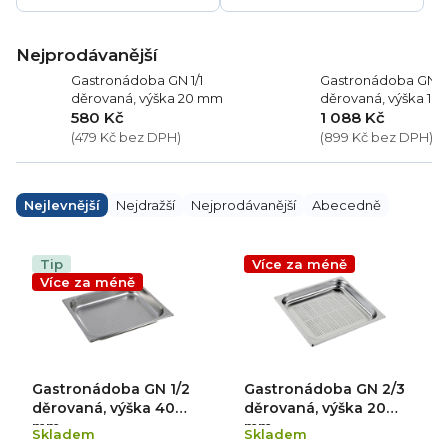
Nejprodávanější
Gastronádoba GN 1/1
Gastronádoba GN 1/
děrovaná, výška 20 mm
děrovaná, výška 1
580 Kč
1 088 Kč
(479 Kč bez DPH)
(899 Kč bez DPH)
Ř
a
Nejlevnější
Nejdražší
Nejprodávanější
Abecedně
z
e
V
n
ý
Tip
Více za méně
í
p
Více za méně
p
i
r
s
o
p
d
r
u
o
k
d
Gastronádoba GN 1/2
Gastronádoba GN 2/3
t
u
ů
k
děrovaná, výška 40
děrovaná, výška 20
t
mm
mm
Skladem
Skladem
ů