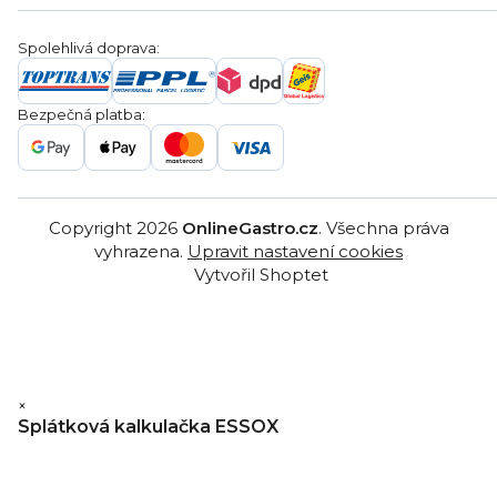
Nákup na splátky
Blog
Montáž
Obchodní podmínky
Servis a reklamace
Ochrana osobních údajů
Spolehlivá doprava:
Poptávka
Reklamační řády
Gastro projekty
Značky
Bezpečná platba:
Gastro velkoobchod
Copyright 2026
OnlineGastro.cz
. Všechna práva
vyhrazena.
Upravit nastavení cookies
Vytvořil Shoptet
×
Splátková kalkulačka ESSOX