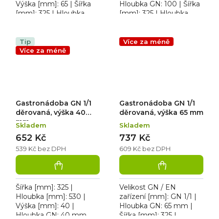
Výška [mm]: 65 | Šířka
Hloubka GN: 100 | Šířka
[mm]: 325 | Hloubka
[mm]: 325 | Hloubka
[mm]: 352.
[mm]: 265 | Výška [mm]:
Gastronádoby pro
100. Děrovaná
přepravu, ohřev a výdej
gastronádoba
Tip
Více za méně
jídel.
Více za méně
Gastronádoba GN 1/1
Gastronádoba GN 1/1
děrovaná, výška 40
děrovaná, výška 65 mm
mm
Skladem
Skladem
652 Kč
737 Kč
539 Kč bez DPH
609 Kč bez DPH
Šířka [mm]: 325 |
Velikost GN / EN
Hloubka [mm]: 530 |
zařízení [mm]: GN 1/1 |
Výška [mm]: 40 |
Hloubka GN: 65 mm |
Hloubka GN: 40 mm.
Šířka [mm]: 325 |