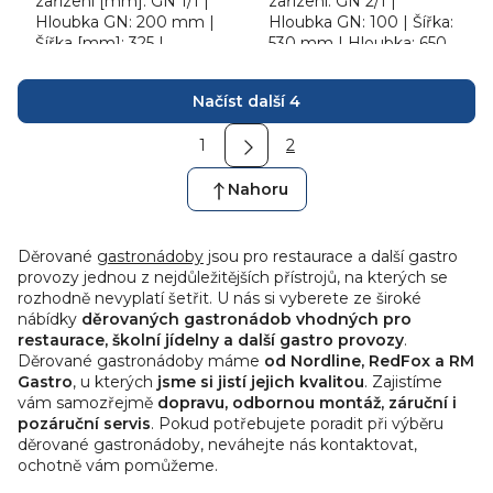
zařízení [mm]: GN 1/1 |
zařízení: GN 2/1 |
Hloubka GN: 200 mm |
Hloubka GN: 100 | Šířka:
Šířka [mm]: 325 |
530 mm | Hloubka: 650
Hloubka [mm]: 530 |
mm. GN 2/1 D děrovaná
Výška [mm]: 200.
gastronádoba
O
Načíst další 4
Gastronádoba děrovaná
v
s uchy zasouvací
S
l
1
2
t
á
r
d
á
Nahoru
n
a
k
c
o
Děrované
gastronádoby
jsou pro restaurace a další gastro
í
v
provozy jednou z nejdůležitějších přístrojů, na kterých se
p
á
rozhodně nevyplatí šetřit. U nás si vyberete ze široké
n
r
í
nábídky
děrovaných
gastronádob vhodných pro
v
restaurace, školní jídelny a další gastro provozy
.
k
Děrované gastronádoby máme
od Nordline, RedFox a RM
y
Gastro
, u kterých
jsme si jistí jejich kvalitou
. Zajistíme
v
vám samozřejmě
dopravu, odbornou montáž, záruční i
pozáruční servis
. Pokud potřebujete poradit při výběru
ý
děrované gastronádoby, neváhejte nás kontaktovat,
p
ochotně vám pomůžeme.
i