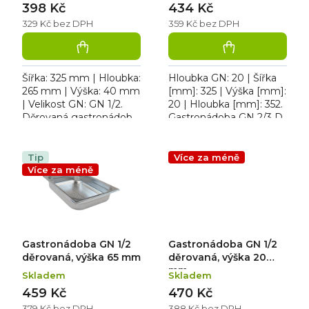
398 Kč
434 Kč
329 Kč bez DPH
359 Kč bez DPH
Šířka: 325 mm | Hloubka:
Hloubka GN: 20 | Šířka
265 mm | Výška: 40 mm
[mm]: 325 | Výška [mm]:
| Velikost GN: GN 1/2.
20 | Hloubka [mm]: 352.
Děrovaná gastronádoba
Gastronádoba GN 2/3 D
GN 1/2 D-40 mm
Tip
Více za méně
Více za méně
Gastronádoba GN 1/2
Gastronádoba GN 1/2
děrovaná, výška 65 mm
děrovaná, výška 20
mm
Skladem
Skladem
459 Kč
470 Kč
379 Kč bez DPH
388 Kč bez DPH