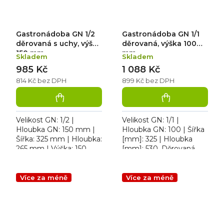
Gastronádoba GN 1/2
Gastronádoba GN 1/1
děrovaná s uchy, výška
děrovaná, výška 100
150 mm
mm
Skladem
Skladem
985 Kč
1 088 Kč
814 Kč bez DPH
899 Kč bez DPH
Velikost GN: 1/2 |
Velikost GN: 1/1 |
Hloubka GN: 150 mm |
Hloubka GN: 100 | Šířka
Šířka: 325 mm | Hloubka:
[mm]: 325 | Hloubka
265 mm | Výška: 150
[mm]: 530. Děrovaná
mm. Gastronádoba
gastronádoba
děrovaná s uchy pro
přepravu, ohřev a výdej
Více za méně
Více za méně
jídel jsou...