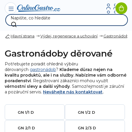
Přejít
na
Nák
obsah
koší
Hlavní strana
Výdej, regenerace a uchování
Gastronádoby
Gastronádoby děrované
Potřebujete poradit ohledně výběru
děrovaných
gastronádob
?
Klademe důraz nejen na
kvalitu produktů, ale i na služby. Nabízíme vám odborné
poradenství
. Registrovaní zákazníci mohou využít
věrnostní slevy a další výhody
. Samozřejmostí je záruční
a pozáruční servis.
Neváhejte nás kontaktovat
.
GN 1/1 D
GN 1/2 D
GN 2/1 D
GN 2/3 D