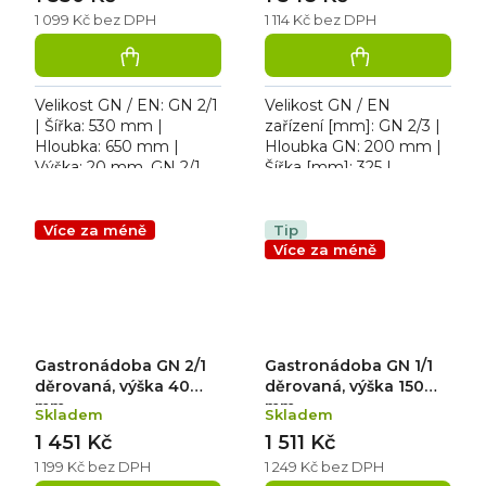
1 099 Kč bez DPH
1 114 Kč bez DPH
Velikost GN / EN: GN 2/1
Velikost GN / EN
| Šířka: 530 mm |
zařízení [mm]: GN 2/3 |
Hloubka: 650 mm |
Hloubka GN: 200 mm |
Výška: 20 mm. GN 2/1 D
Šířka [mm]: 325 |
děrovaná gastronádoba
Hloubka [mm]: 352 |
Výška [mm]: 200.
Gastronádoby pro
Více za méně
Tip
přepravu, ohřev a výdej...
Více za méně
Gastronádoba GN 2/1
Gastronádoba GN 1/1
děrovaná, výška 40
děrovaná, výška 150
mm
mm
Skladem
Skladem
1 451 Kč
1 511 Kč
1 199 Kč bez DPH
1 249 Kč bez DPH