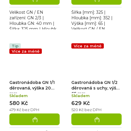
Velikost GN / EN
Šířka [mm]: 325 |
zařízení: GN 2/3 |
Hloubka [mm]: 352 |
Hloubka GN: 40 mm |
Výška [mm]: 65 |
Šířka: 325 mm | Hloubka:
Velikost GN / EN
352 mm. Gastronádoba
zařízení [mm]: GN 2/3.
děrovaná
Gastronádoba děrovaná
Tip
Více za méně
Více za méně
Gastronádoba GN 1/1
Gastronádoba GN 1/2
děrovaná, výška 20
děrovaná s uchy, výška
mm
65 mm
Skladem
Skladem
580 Kč
629 Kč
479 Kč bez DPH
520 Kč bez DPH