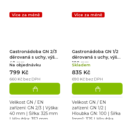
Děrovaná gastronádoba
Hloubka [mm]: 530 |
GN 1/1 D
Výška [mm]: 65.
Děrovaná gastronádoba
Více za méně
Více za méně
Gastronádoba GN 2/3
Gastronádoba GN 1/2
děrovaná s uchy, výška
děrovaná s uchy, výška
40 mm
100 mm
Na objednávku
Skladem
799 Kč
835 Kč
660 Kč bez DPH
690 Kč bez DPH
Velikost GN / EN
Velikost GN / EN
zařízení: GN 2/3 | Výška:
zařízení: GN 1/2 |
40 mm | Šířka: 325 mm
Hloubka GN: 100 | Šířka
| Hloubka: 352 mm.
[mm]: 325 | Hloubka
Gastronádoby pro
[mm]: 265.
přepravu, ohřev a výdej
Gastronádoba 1/2