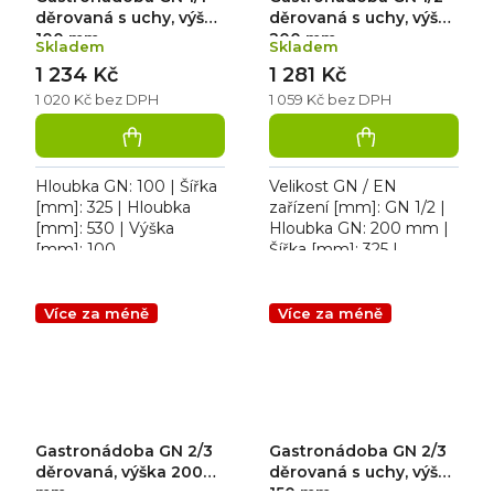
děrovaná s uchy, výška
děrovaná s uchy, výška
100 mm
200 mm
Skladem
Skladem
1 234 Kč
1 281 Kč
1 020 Kč bez DPH
1 059 Kč bez DPH
Hloubka GN: 100 | Šířka
Velikost GN / EN
[mm]: 325 | Hloubka
zařízení [mm]: GN 1/2 |
[mm]: 530 | Výška
Hloubka GN: 200 mm |
[mm]: 100.
Šířka [mm]: 325 |
Gastronádoba 1/1
Hloubka [mm]: 265 |
děrovaná s uchy pro
Výška [mm]: 200.
přepravu, ohřev a výdej
Gastronádoba 1/2
Více za méně
Více za méně
jídel z nerezové oceli,...
děrovaná s uchy pro...
Gastronádoba GN 2/3
Gastronádoba GN 2/3
děrovaná, výška 200
děrovaná s uchy, výška
mm
150 mm