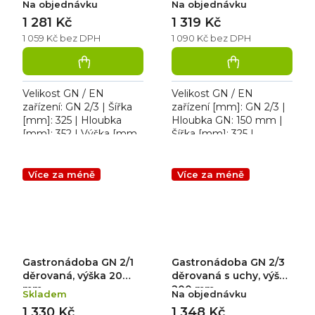
Na objednávku
Na objednávku
1 281 Kč
1 319 Kč
1 059 Kč bez DPH
1 090 Kč bez DPH
Velikost GN / EN
Velikost GN / EN
zařízení: GN 2/3 | Šířka
zařízení [mm]: GN 2/3 |
[mm]: 325 | Hloubka
Hloubka GN: 150 mm |
[mm]: 352 | Výška [mm]:
Šířka [mm]: 325 |
200. Gastronádoba GN
Hloubka [mm]: 352 |
2/3 D
Výška [mm]: 150.
Gastronádoby pro
Více za méně
Více za méně
přepravu, ohřev a výdej...
Gastronádoba GN 2/1
Gastronádoba GN 2/3
děrovaná, výška 20
děrovaná s uchy, výška
mm
200 mm
Skladem
Na objednávku
1 330 Kč
1 348 Kč