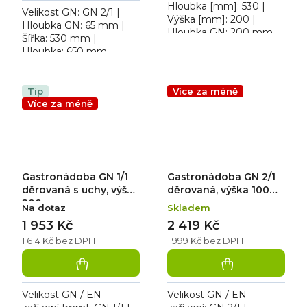
Hloubka [mm]: 530 |
Velikost GN: GN 2/1 |
Výška [mm]: 200 |
Hloubka GN: 65 mm |
Hloubka GN: 200 mm.
Šířka: 530 mm |
Děrovaná gastronádoba
Hloubka: 650 mm.
GN 1/1 D
Gastronádoby pro
přepravu, ohřev a výdej
jídel.
Tip
Více za méně
Více za méně
Gastronádoba GN 1/1
Gastronádoba GN 2/1
děrovaná s uchy, výška
děrovaná, výška 100
200 mm
mm
Na dotaz
Skladem
1 953 Kč
2 419 Kč
1 614 Kč bez DPH
1 999 Kč bez DPH
Velikost GN / EN
Velikost GN / EN