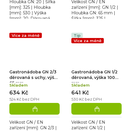
Hloubka GN: 20 | Šířka
Velikost GN / EN
[mm]: 325 | Hloubka
zařízení [mm]: GN 1/2 |
[mm]: 530 | Výška
Hloubka GN: 65 mm |
[mm]: 20. Děrovaná
Šířka [mm]: 325 |
gastronádoba GN 1/1 D
Hloubka [mm]: 265 |
Výška [mm]: 65.
Gastronádoba 1/2
Více za méně
Tip
děrovaná s uchy pro...
Více za méně
Gastronádoba GN 2/3
Gastronádoba GN 1/2
děrovaná s uchy, výška
děrovaná, výška 100
65 mm
mm
Skladem
Skladem
634 Kč
641 Kč
524 Kč bez DPH
530 Kč bez DPH
Velikost GN / EN
Velikost GN / EN
zařízení [mm]: GN 2/3 |
zařízení: GN 1/2 |