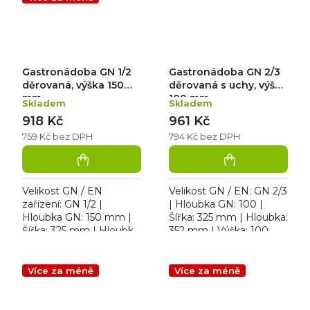
Gastronádoba GN 1/2
Gastronádoba GN 2/3
děrovaná, výška 150
děrovaná s uchy, výška
mm
100 mm
Skladem
Skladem
918 Kč
961 Kč
759 Kč bez DPH
794 Kč bez DPH
Velikost GN / EN
Velikost GN / EN: GN 2/3
zařízení: GN 1/2 |
| Hloubka GN: 100 |
Hloubka GN: 150 mm |
Šířka: 325 mm | Hloubka:
Šířka: 325 mm | Hloubka:
352 mm | Výška: 100
325 mm. Děrovaná
mm. Gastronádoby pro
gastronádoba GN 1/2 D-
přepravu, ohřev a výdej
150 mm, rozměr v cm:
jídel.
Více za méně
Více za méně
26,5 x 32,9