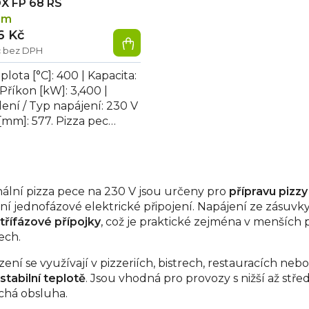
X FP 68 RS
em
6 Kč
č bez DPH
plota [°C]: 400 | Kapacita:
 Příkon [kW]: 3,400 |
ení / Typ napájení: 230 V
 [mm]: 577. Pizza pec
 dvoupatrová REDFOX FP
nální pizza pece na 230 V jsou určeny pro
přípravu pizz
ní jednofázové elektrické připojení. Napájení ze zásu
 třífázové přípojky
, což je praktické zejména v menšíc
ech.
zení se využívají v pizzeriích, bistrech, restauracích ne
 stabilní teplotě
. Jsou vhodná pro provozy s nižší až střed
há obsluha.