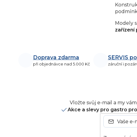
p
Konstruk
r
podmínky
v
Modely s
k
zařízení
y
v
ý
p
Doprava zdarma
SERVIS po
i
při objednávce nad 5.000 Kč
záruční i pozár
s
u
Vložte svůj e-mail a my v
Akce a slevy pro gastro pr