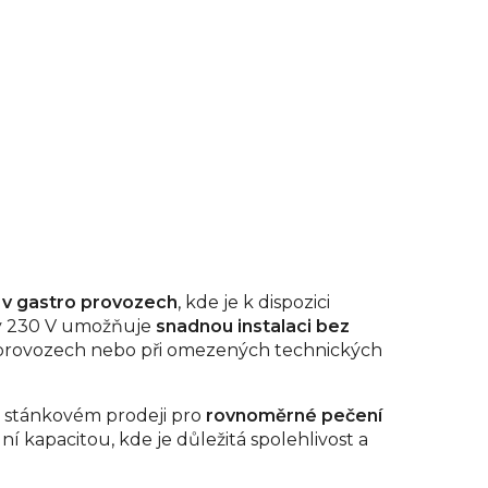
y v gastro provozech
, kde je k dispozici
vky 230 V umožňuje
snadnou instalaci bez
h provozech nebo při omezených technických
bo stánkovém prodeji pro
rovnoměrné pečení
ní kapacitou, kde je důležitá spolehlivost a