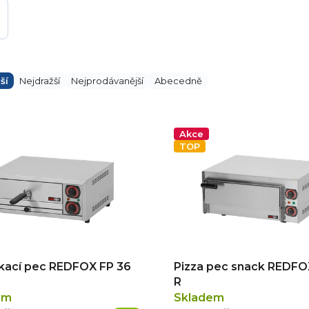
ší
Nejdražší
Nejprodávanější
Abecedně
Akce
TOP
kací pec REDFOX FP 36
Pizza pec snack REDFO
R
em
Skladem