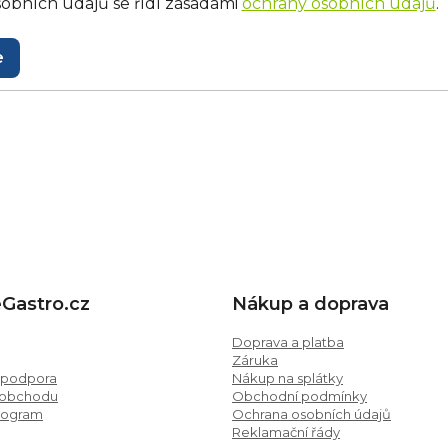
obních údajů se řídí zásadami
ochrany osobních údajů
.
e
.cz
eGastro.cz
Nákup a doprava
Doprava a platba
Záruka
 podpora
Nákup na splátky
 obchodu
Obchodní podmínky
program
Ochrana osobních údajů
Reklamační řády