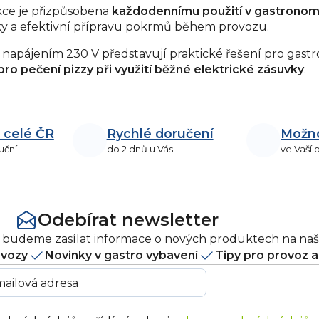
ce je přizpůsobena
každodennímu použití v gastronom
 a efektivní přípravu pokrmů během provozu.
 napájením 230 V představují praktické řešení pro gastr
 pro pečení pizzy při využití běžné elektrické zásuvky
.
 celé ČR
Rychlé doručení
Možn
uční
do 2 dnů u Vás
ve Vaší
Odebírat newsletter
ám budeme zasílat informace o nových produktech na na
ovozy
Novinky v gastro vybavení
Tipy pro provoz 