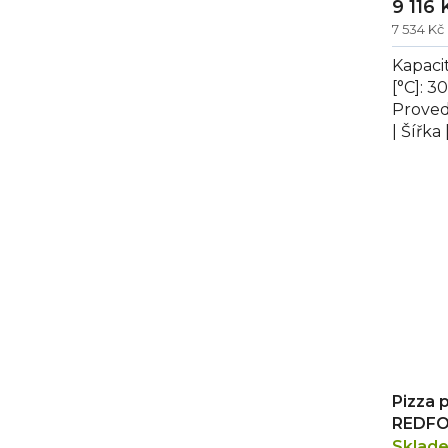
9 116 
ů
7 534 K
Kapacit
[°C]: 3
Proved
| Šířka
[mm]: 5
Pizza 
REDFO
Sklad