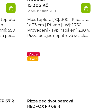
15 305 Kč
12 649 Kč bez DPH
 teplota
Max. teplota [°C]: 300 | Kapacita:
yp
1x 33 cm | Příkon [kW]: 1,750 |
mm]: 550
Provedení / Typ napájení: 230 V.
zza pec
Pizza pec jednopatrová snack
DFOX FP
REDFOX FPP 36, digitální...
Akce
TOP
FP 67 R
Pizza pec dvoupatrová
REDFOX FP 68 R