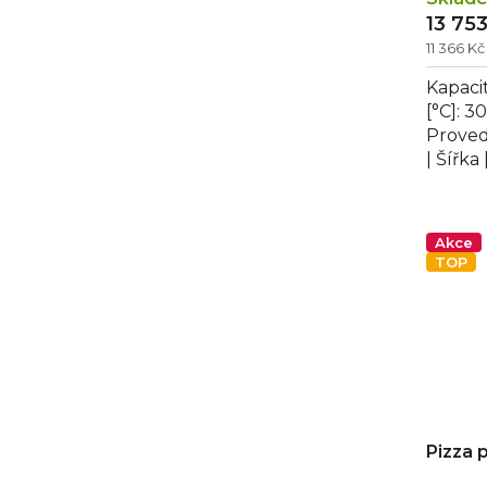
13 75
11 366 K
Kapacit
[°C]: 3
Proved
| Šířka
[mm]: 5
Akce
TOP
Pizza 