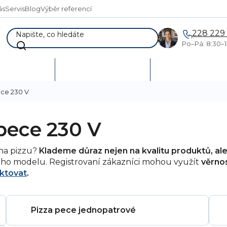
ás
Servis
Blog
Výběr referencí
228 229
Po–Pá: 8:30–1
AKCE %
Vymetání skladů
Poptávka a návr
ece 230 V
 pece 230 V
 na pizzu?
Klademe důraz nejen na kvalitu produktů, al
o modelu. Registrovaní zákazníci mohou využít
věrnos
ktovat
.
Pizza pece jednopatrové