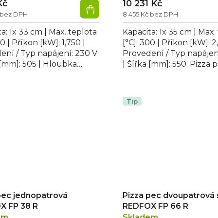
Kč
10 231 Kč
č bez DPH
8 455 Kč bez DPH
a: 1x 33 cm | Max. teplota
Kapacita: 1x 35 cm | Max.
00 | Příkon [kW]: 1,750 |
[°C]: 300 | Příkon [kW]: 2
ení / Typ napájení: 230 V
Provedení / Typ napájen
 [mm]: 505 | Hloubka
| Šířka [mm]: 550. Pizza 
66 | Výška [mm]: 214....
snack REDFOX FP 36 R,..
Tip
pec jednopatrová
Pizza pec dvoupatrová
X FP 38 R
REDFOX FP 66 R
em
Skladem