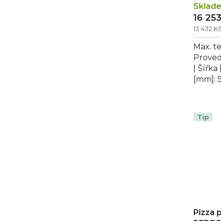
Sklad
16 25
13 432 K
Max. te
Proved
| Šířka
[mm]: 
Pizza 
dvouko
Tip
Pizza 