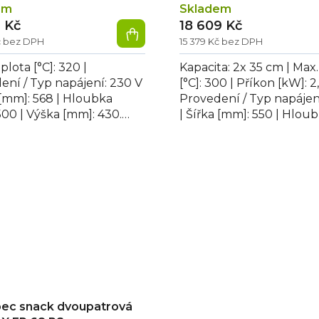
em
Skladem
3 Kč
18 609 Kč
č bez DPH
15 379 Kč bez DPH
plota [°C]: 320 |
Kapacita: 2x 35 cm | Max.
ení / Typ napájení: 230 V
[°C]: 300 | Příkon [kW]: 2
 [mm]: 568 | Hloubka
Provedení / Typ napájen
500 | Výška [mm]: 430.
| Šířka [mm]: 550 | Hlou
pec BASIC 2/40 VETRO,
[mm]: 510 | Výška [mm]: 38
morová,...
pec snack dvoupatrová