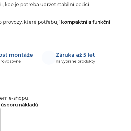
ii
, kde je potřeba udržet stabilní pečicí
o provozy, které potřebují
kompaktní a funkční
ost montáže
Záruka až 5 let
 provozovně
na vybrané produkty
šem e-shopu.
a úsporu nákladů