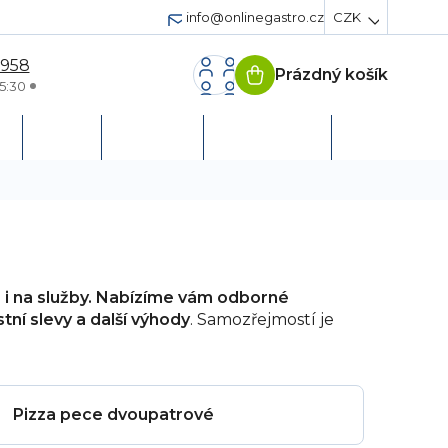
info@onlinegastro.cz
CZK
 958
Prázdný košík
Nákupní
5:30
košík
h
Servis
Podpora
Založit účet
e i na služby. Nabízíme vám odborné
tní slevy a další výhody
. Samozřejmostí je
Pizza pece dvoupatrové