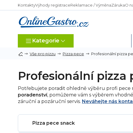
Přejít
Kontakty
Výhody registrace
Reklamace / Výměna
Záruka
O n
na
obsah
Kategorie
Dle typu provozu
Profesionální pizza p
Vše pro pizzu
Pizza pece
Profesionální pizza
Potřebujete poradit ohledně výběru profi pece
poradenství
, pomůžeme vám s výběrem vhodnéh
záruční a pozáruční servis.
Neváhejte nás konta
Pizza pece snack