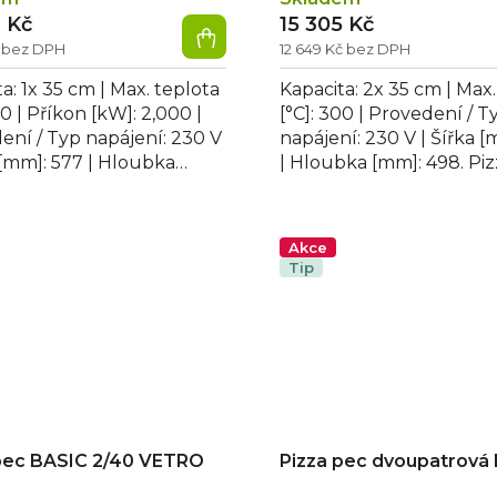
3 Kč
15 305 Kč
č bez DPH
12 649 Kč bez DPH
a: 1x 35 cm | Max. teplota
Kapacita: 2x 35 cm | Max.
00 | Příkon [kW]: 2,000 |
[°C]: 300 | Provedení / T
ení / Typ napájení: 230 V
napájení: 230 V | Šířka [
 [mm]: 577 | Hloubka
| Hloubka [mm]: 498. Pi
37 | Výška [mm]: 273....
dvoupatrová snack RE
66...
Akce
Tip
pec BASIC 2/40 VETRO
Pizza pec dvoupatrová 