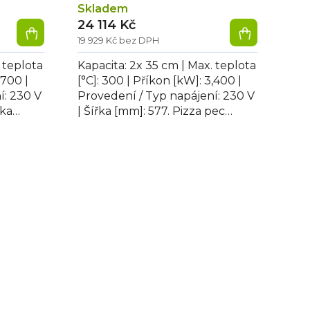
Skladem
24 114 Kč
19 929 Kč bez DPH
 teplota
Kapacita: 2x 35 cm | Max. teplota
,700 |
[°C]: 300 | Příkon [kW]: 3,400 |
í: 230 V
Provedení / Typ napájení: 230 V
bka
| Šířka [mm]: 577. Pizza pec
0....
dvoupatrová REDFOX FP 68 R,...