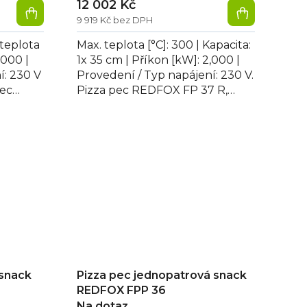
12 002 Kč
9 919 Kč bez DPH
 teplota
Max. teplota [°C]: 300 | Kapacita:
,000 |
1x 35 cm | Příkon [kW]: 2,000 |
í: 230 V
Provedení / Typ napájení: 230 V.
pec
Pizza pec REDFOX FP 37 R,
.
jednokomorová, šamotové dno
14...
 snack
Pizza pec jednopatrová snack
REDFOX FPP 36
Na dotaz