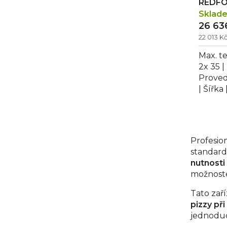
REDFO
Sklad
26 63
22 013 K
Max. te
2x 35 |
Proved
| Šířka
snack
68...
O
v
Profesio
l
standard
á
nutnosti
možnost
d
a
Tato zaří
c
pizzy při
í
jednoduc