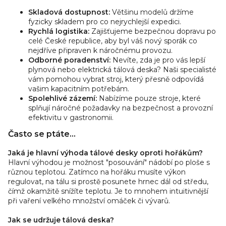
Skladová dostupnost:
Většinu modelů držíme
fyzicky skladem pro co nejrychlejší expedici.
Rychlá logistika:
Zajišťujeme bezpečnou dopravu po
celé České republice, aby byl váš nový sporák co
nejdříve připraven k náročnému provozu.
Odborné poradenství:
Nevíte, zda je pro vás lepší
plynová nebo elektrická tálová deska? Naši specialisté
vám pomohou vybrat stroj, který přesně odpovídá
vašim kapacitním potřebám.
Spolehlivé zázemí:
Nabízíme pouze stroje, které
splňují náročné požadavky na bezpečnost a provozní
efektivitu v gastronomii.
Často se ptáte...
Jaká je hlavní výhoda tálové desky oproti hořákům?
Hlavní výhodou je možnost "posouvání" nádobí po ploše s
různou teplotou. Zatímco na hořáku musíte výkon
regulovat, na tálu si prostě posunete hrnec dál od středu,
čímž okamžitě snížíte teplotu. Je to mnohem intuitivnější
při vaření velkého množství omáček či vývarů.
Jak se udržuje tálová deska?