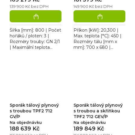
139 900 Kč bez DPH
149 900 Kč bez DPH
Šířka [mm]: 800 | Počet
Příkon [kW]: 20,300 |
hořáků / ploten: 3 |
Max. teplota [°C]: 450 |
Rozměry trouby: GN 2/1
Rozměry tálu [mm x
| Maximální teplota
mm]: 700 x 680 |
vnitřní komory [°C]: 300
Provedení | Typ
| Provedení | Typ
napájení: 400 V. Sporák
napájení: Zemní plyn,...
tálový elektrický RM
TPF 98 ET,...
Sporák tálový plynový
Sporák tálový plynový
s troubou TPF2 712
s troubou a skříňkou
GV/P
TPF2 712 GEV/P
Na objednávku
Na objednávku
188 639 Kč
189 849 Kč