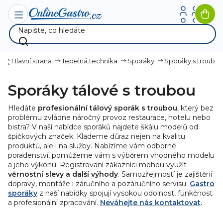
Přejít
na
Nák
obsah
koší
Hlavní strana
Tepelná technika
Sporáky
Sporáky s troubo
Sporáky tálové s troubou
Hledáte
profesionální tálový sporák s troubou
, který bez
problému zvládne náročný provoz restaurace, hotelu nebo
bistra? V naší nabídce
sporáků
najdete škálu modelů od
špičkových značek
.
Klademe důraz nejen na kvalitu
produktů, ale i na služby. Nabízíme vám odborné
poradenství, pomůžeme vám s výběrem vhodného modelu
a jeho výkonu. Registrovaní zákazníci mohou využít
věrnostní slevy a další výhody
. Samozřejmostí je zajištění
dopravy, montáže i záručního a pozáručního servisu.
Gastro
sporáky
z naší nabídky spojují vysokou odolnost, funkčnost
a profesionální zpracování.
Neváhejte nás kontaktovat
.