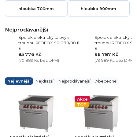
hloubka 700mm
hloubka 900mm
Nejprodávanější
Sporák elektrický tálový s
Sporák elektrický tál
troubou REDFOX SPLT 70/80 11
troubou REDFOX SPLT
E
E
85 776 Kč
96 787 Kč
(70 889 Kč bez DPH)
(79 989 Kč bez DPH)
Ř
a
Nejlevnější
Nejdražší
Nejprodávanější
Abecedně
z
e
V
n
ý
Akce
í
p
TOP
p
i
r
s
o
p
d
r
u
o
k
d