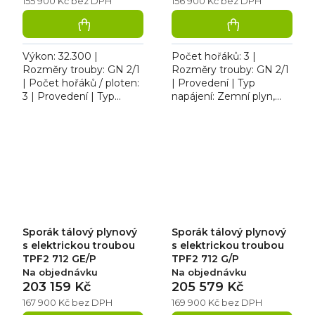
155 900 Kč bez DPH
156 900 Kč bez DPH
Výkon: 32.300 |
Počet hořáků: 3 |
Rozměry trouby: GN 2/1
Rozměry trouby: GN 2/1
| Počet hořáků / ploten:
| Provedení | Typ
3 | Provedení | Typ
napájení: Zemní plyn,
napájení: Zemní plyn,
propan butan | Šířka
propan butan. Sporák
[mm]: 1200. Sporák
plynový tálový RM TPF2
plynový tálový RM TPF2
712...
712 GEV/P s...
Sporák tálový plynový
Sporák tálový plynový
s elektrickou troubou
s elektrickou troubou
TPF2 712 GE/P
TPF2 712 G/P
Na objednávku
Na objednávku
203 159 Kč
205 579 Kč
167 900 Kč bez DPH
169 900 Kč bez DPH