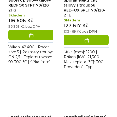
Sporák plynový tálový
Sporák elektrický
REDFOX STPT 70/120
tálový s troubou
21 G
REDFOX SPLT 70/120-
21 E
Skladem
116 606 Kč
Skladem
127 617 Kč
96 369 Kč bez DPH
105 469 Kč bez DPH
Výkon: 42.400 | Počet
zón: 5 | Rozměry trouby:
Šířka [mm]: 1200 |
GN 2/1 | Teplotní rozsah:
Příkon [kW]: 21,300 |
50-300 °C | Šířka [mm]:
Max. teplota [°C]: 300 |
1200. Sporák plynový
Provedení | Typ
REDFOX STPT 70/120 21
napájení: 400 V. Sporák
G, plyn, plynová...
elektrický REDFOX
SPLT 70/120-21 E se 6
čtvercovými...
Sporák tálový plynový
Sporák tálový plynový