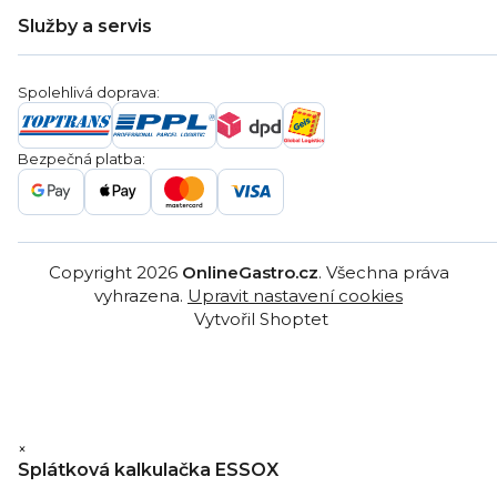
Doprava a platba
Hodnocení obchodu
Služby a servis
Záruka
Věrnostní program
Nákup na splátky
Blog
Montáž
Obchodní podmínky
Servis a reklamace
Ochrana osobních údajů
Spolehlivá doprava:
Poptávka
Reklamační řády
Gastro projekty
Značky
Bezpečná platba:
Gastro velkoobchod
Copyright 2026
OnlineGastro.cz
. Všechna práva
vyhrazena.
Upravit nastavení cookies
Vytvořil Shoptet
×
Splátková kalkulačka ESSOX