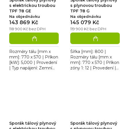
s elektrickou troubou
s plynovou troubou
TPF 78 GE
TPF 78 G
Na objednávku
Na objednávku
143 869 Kč
145 079 Kč
118 900 Kč bez DPH
119 900 Kč bez DPH
Rozměry tálu [mm x
Šířka [mm]: 800 |
mm]: 770 x 570 | Příkon
Rozměry tálu [mm x
[kW]: 5,000 | Provedení
mm]: 770 x 570 | Příkon
| Typ napájení: Zemní
zóny 1: 12 | Provedení |
plyn, propan butan |
Typ napájení: Zemní
Rozměry trouby: GN 2/1.
plyn, propan butan.
Profesionální sporák...
Profesionální sporák
tálový RM...
Sporák tálový plynový
Sporák tálový plynový
s elektrickou troubou
s plynovou troubou