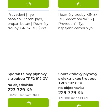
Provedení | Typ
Rozměry trouby: GN 3x
napájení: Zemní plyn,
1/1 | Počet hořáků: 3 |
propan butan | Rozměry
Provedení | Typ
trouby: GN 3x 1/1 | Šířka
napájení: Zemní plyn,
[mm]: 1200 | Hmotnost
propan butan | Šířka
[kg]: 199,00. Sporák
[mm]: 1200. Sporák
tálový plynový RM TPF2
tálový plynový RM TPF2
712...
712 G/P se...
Sporák tálový plynový
Sporák tálový plynový
s troubou TPF2 912 GV
s elektrickou troubou
TPF2 912 GEV
Na objednávku
Na objednávku
223 729 Kč
229 779 Kč
184 900 Kč bez DPH
189 900 Kč bez DPH