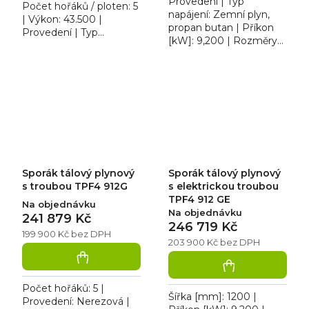
Provedení | Typ
Počet hořáků / ploten: 5
napájení: Zemní plyn,
| Výkon: 43.500 |
propan butan | Příkon
Provedení | Typ
[kW]: 9,200 | Rozměry
napájení: Zemní plyn,
trouby: GN 3x 1/1 | Šířka
propan butan. Sporák
[mm]: 1200. Sporák
tálový plynový RM TPF4
plynový tálový RM TPF2
912 GV s...
912 GE...
Sporák tálový plynový
Sporák tálový plynový
s troubou TPF4 912G
s elektrickou troubou
TPF4 912 GE
Na objednávku
Na objednávku
241 879 Kč
246 719 Kč
199 900 Kč bez DPH
203 900 Kč bez DPH
Počet hořáků: 5 |
Šířka [mm]: 1200 |
Provedení: Nerezová |