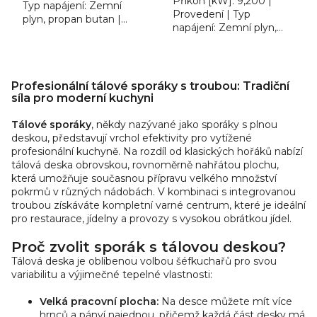
Příkon [kW]: 9,200 |
Typ napájení: Zemní
Provedení | Typ
plyn, propan butan |
napájení: Zemní plyn,
Šířka [mm]: 1200.
propan butan | Počet
Sporák tálový plynový
hořáků / ploten: 5.
RM TPF4 912 G s
O
Sporák tálový plynový
plynovou troubou. 1x...
v
RM TPF4 912 GE s...
Profesionální tálové sporáky s troubou: Tradiční
l
síla pro moderní kuchyni
á
Tálové sporáky
, někdy nazývané jako sporáky s plnou
d
deskou, představují vrchol efektivity pro vytížené
a
profesionální kuchyně. Na rozdíl od klasických hořáků nabízí
c
tálová deska obrovskou, rovnoměrně nahřátou plochu,
í
která umožňuje současnou přípravu velkého množství
p
pokrmů v různých nádobách. V kombinaci s integrovanou
r
troubou získáváte kompletní varné centrum, které je ideální
v
pro restaurace, jídelny a provozy s vysokou obrátkou jídel.
k
Proč zvolit sporák s tálovou deskou?
y
Tálová deska je oblíbenou volbou šéfkuchařů pro svou
v
variabilitu a výjimečné tepelné vlastnosti:
ý
p
Velká pracovní plocha:
Na desce můžete mít více
i
hrnců a pánví najednou, přičemž každá část desky má