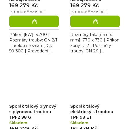
169 279 Kč
169 279 Kč
139 900 Kč bez DPH
139 900 Kč bez DPH
Příkon [kW]: 6,700 |
Rozměry tálu [mm x
Rozměry trouby: GN 2/1
mm]: 770 x 730 | Příkon
| Teplotní rozsah [°C]:
zóny 1: 12 | Rozměry
50-300 | Provedení |
trouby: GN 2/1 |
Typ napájení: Zemní
Provedení | Typ
plyn, propan butan |
napájení: Zemní plyn,
Šířka [mm]: 800.
propan butan. Sporák
Sporák...
plynový tálový RM...
Sporák tálový plynový
Sporák tálový
s plynovou troubou
elektrický s troubou
TPF2 98 G
TPF 98 ET
Skladem
Skladem
169 279 Kč
181 379 Kč