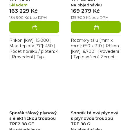
Skladem
Na objednávku
163 229 Kč
169 279 Kč
134 900 Kč bez DPH
139 900 Kč bez DPH
Příkon [kW]: 15,000 |
Rozměry tálu [mm x
Max. teplota [°C]: 450 |
mm]: 650 x 710 | Příkon
Počet hořáků / ploten: 4
[kW]: 6,700 | Provedení
| Provedení | Typ
| Typ napájení: Zemní
napájení: 400 V.
plyn, propan butan |
Profesionální sporák
Rozměry trouby: GN 2/1.
elektrický třífázový RM
Sporák tálový plynový...
TPF...
Sporák tálový plynový
Sporák tálový plynový
s elektrickou troubou
s plynovou troubou
TPF2 98 GE
TPF 98 G
Na objednávku
Na objednávku