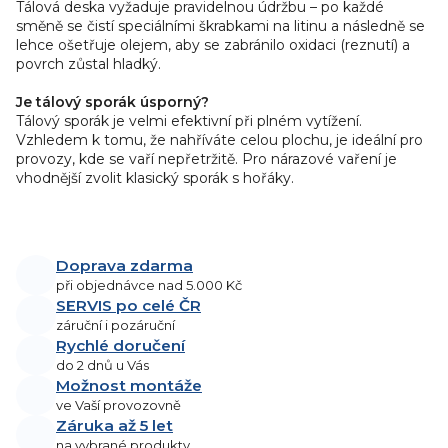
Tálová deska vyžaduje pravidelnou údržbu – po každé
směně se čistí speciálními škrabkami na litinu a následně se
lehce ošetřuje olejem, aby se zabránilo oxidaci (reznutí) a
povrch zůstal hladký.
Je tálový sporák úsporný?
Tálový sporák je velmi efektivní při plném vytížení.
Vzhledem k tomu, že nahříváte celou plochu, je ideální pro
provozy, kde se vaří nepřetržitě. Pro nárazové vaření je
vhodnější zvolit klasický sporák s hořáky.
Doprava zdarma
při objednávce nad 5.000 Kč
SERVIS po celé ČR
záruční i pozáruční
Rychlé doručení
do 2 dnů u Vás
Možnost montáže
ve Vaší provozovně
Záruka až 5 let
na vybrané produkty