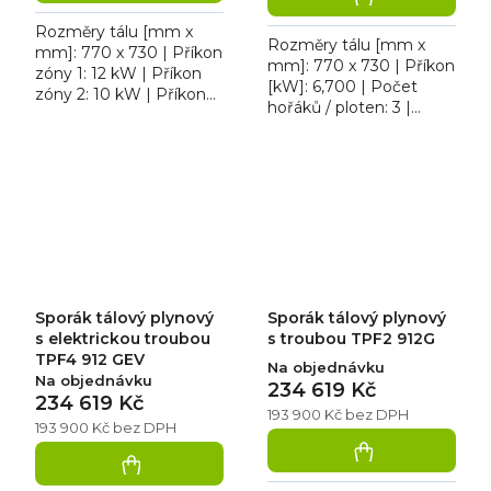
Rozměry tálu [mm x
Rozměry tálu [mm x
mm]: 770 x 730 | Příkon
mm]: 770 x 730 | Příkon
zóny 1: 12 kW | Příkon
[kW]: 6,700 | Počet
zóny 2: 10 kW | Příkon
hořáků / ploten: 3 |
zóny 3: 7 kW | Rozměry
Provedení | Typ
trouby: GN 2/1. Sporák
napájení: Zemní plyn,
tálový plynový RM
propan butan | Šířka
TPF2...
[mm]: 1200....
Sporák tálový plynový
Sporák tálový plynový
s elektrickou troubou
s troubou TPF2 912G
TPF4 912 GEV
Na objednávku
Na objednávku
234 619 Kč
234 619 Kč
193 900 Kč bez DPH
193 900 Kč bez DPH