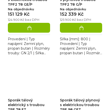
TPF2 78 GE/P
TPF2 78 G/P
Na objednávku
Na objednávku
151 129 Kč
152 339 Kč
124 900 Kč bez DPH
125 900 Kč bez DPH
Provedení | Typ
Šířka [mm]: 800 |
napájení: Zemní plyn,
Provedení | Typ
propan butan | Rozměry
napájení: Zemní plyn,
trouby: GN 2/1 | Šířka
propan butan | Rozměry
[mm]: 800 | Hmotnost
trouby: GN 2/1 |
[kg]: 150,00. Sporák
Termostat: 360. Sporák
plynový tálový RM TPF2
plynový tálový RM TPF2
78 GE/P...
78 G/P se...
Sporák tálový
Sporák tálový plynový
elektrický s troubou
s elektrickou troubou
TPF 78 ET
TPF 98 GET