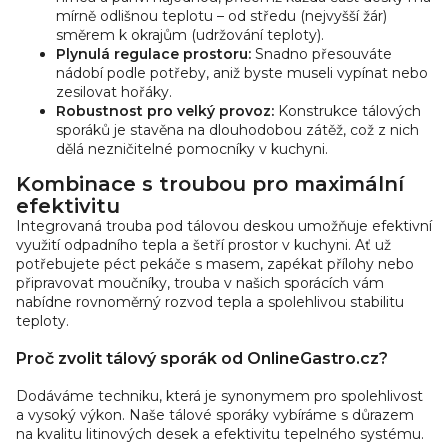
s
mírně odlišnou teplotu – od středu (nejvyšší žár)
směrem k okrajům (udržování teploty).
u
Plynulá regulace prostoru:
Snadno přesouváte
nádobí podle potřeby, aniž byste museli vypínat nebo
zesilovat hořáky.
Robustnost pro velký provoz:
Konstrukce tálových
sporáků je stavěna na dlouhodobou zátěž, což z nich
dělá nezničitelné pomocníky v kuchyni.
Kombinace s troubou pro maximální
efektivitu
Integrovaná trouba pod tálovou deskou umožňuje efektivní
využití odpadního tepla a šetří prostor v kuchyni. Ať už
potřebujete péct pekáče s masem, zapékat přílohy nebo
připravovat moučníky, trouba v našich sporácích vám
nabídne rovnoměrný rozvod tepla a spolehlivou stabilitu
teploty.
Proč zvolit tálový sporák od OnlineGastro.cz?
Dodáváme techniku, která je synonymem pro spolehlivost
a vysoký výkon. Naše tálové sporáky vybíráme s důrazem
na kvalitu litinových desek a efektivitu tepelného systému.