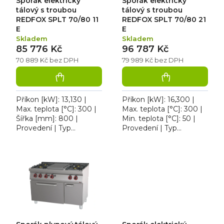
Sporák elektrický
Sporák elektrický
t
u
ů
k
tálový s troubou
tálový s troubou
t
REDFOX SPLT 70/80 11
REDFOX SPLT 70/80 21
ů
E
E
Skladem
Skladem
85 776 Kč
96 787 Kč
70 889 Kč bez DPH
79 989 Kč bez DPH
Příkon [kW]: 13,130 |
Příkon [kW]: 16,300 |
Max. teplota [°C]: 300 |
Max. teplota [°C]: 300 |
Šířka [mm]: 800 |
Min. teplota [°C]: 50 |
Provedení | Typ
Provedení | Typ
napájení: 400 V. Sporák
napájení: 400 V | Šířka
elektrický REDFOX
[mm]: 800. Sporák
SPLT 70/80-11 E, 4
elektrický tálový s
čtvercové...
troubou...