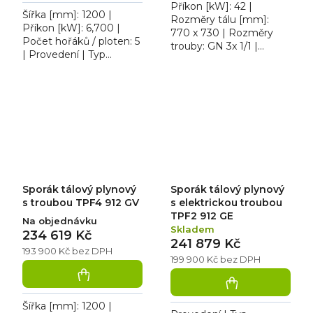
Příkon [kW]: 42 |
Šířka [mm]: 1200 |
Rozměry tálu [mm]:
Příkon [kW]: 6,700 |
770 x 730 | Rozměry
Počet hořáků / ploten: 5
trouby: GN 3x 1/1 |
| Provedení | Typ
Provedení | Typ
napájení: Zemní plyn,
napájení: Zemní plyn,
propan butan. Sporák
propan butan. Sporák
tálový plynový RM TPF4
tálový plynový RM...
912 GEV...
Sporák tálový plynový
Sporák tálový plynový
s troubou TPF4 912 GV
s elektrickou troubou
TPF2 912 GE
Na objednávku
Skladem
234 619 Kč
241 879 Kč
193 900 Kč bez DPH
199 900 Kč bez DPH
Šířka [mm]: 1200 |