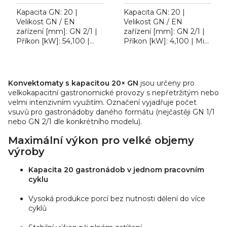
Kapacita GN: 20 |
Kapacita GN: 20 |
Velikost GN / EN
Velikost GN / EN
zařízení [mm]: GN 2/1 |
zařízení [mm]: GN 2/1 |
Příkon [kW]: 54,100 |
Příkon [kW]: 4,100 | Min.
Min. teplota [°C]: 30 |
teplota [°C]: 30 | Max.
Max. teplota [°C]: 300.
teplota [°C]: 300.
O
Konvektomat RM
Konvektomat RM
v
STEAMBOX STMB...
STEAMBOX STMB...
Konvektomaty s kapacitou 20× GN
jsou určeny pro
l
velkokapacitní gastronomické provozy s nepřetržitým nebo
á
velmi intenzivním využitím. Označení vyjadřuje počet
d
vsuvů pro gastronádoby daného formátu (nejčastěji GN 1/1
nebo GN 2/1 dle konkrétního modelu).
a
c
Maximální výkon pro velké objemy
í
výroby
p
r
Kapacita 20 gastronádob v jednom pracovním
v
cyklu
k
Vysoká produkce porcí bez nutnosti dělení do více
y
cyklů
v
ý