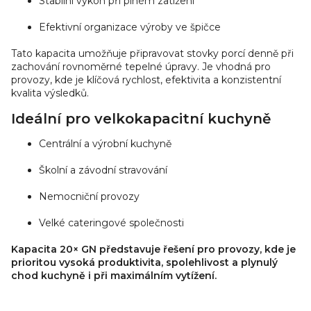
Stabilní výkon při plném zatížení
p
i
Efektivní organizace výroby ve špičce
s
Tato kapacita umožňuje připravovat stovky porcí denně při
u
zachování rovnoměrné tepelné úpravy. Je vhodná pro
provozy, kde je klíčová rychlost, efektivita a konzistentní
kvalita výsledků.
Ideální pro velkokapacitní kuchyně
Centrální a výrobní kuchyně
Školní a závodní stravování
Nemocniční provozy
Velké cateringové společnosti
Kapacita 20× GN představuje řešení pro provozy, kde je
prioritou vysoká produktivita, spolehlivost a plynulý
chod kuchyně i při maximálním vytížení.