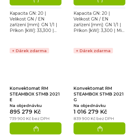
Kapacita GN: 20 |
Kapacita GN: 20 |
Velikost GN / EN
Velikost GN / EN
zařízení [mm]: GN 1/1 |
zařízení [mm]: GN 1/1 |
Příkon [kW]: 33,300 |
Příkon [kW]: 3,300 | Min.
Max. teplota [°C]: 300 |
teplota [°C]: 30 | Max.
Min. teplota [°C]: 30.
teplota [°C]: 300 |
Konvektomat RM
Provedení | Typ
+ Dárek zdarma
+ Dárek zdarma
STEAMBOX STMB...
napájení:...
Konvektomat RM
Konvektomat RM
STEAMBOX STMB 2021
STEAMBOX STMB 2021
E
G
Na objednávku
Na objednávku
895 279 Kč
1 016 279 Kč
739 900 Kč bez DPH
839 900 Kč bez DPH