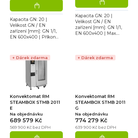
Kapacita GN: 20 |
Kapacita GN: 20 |
Velikost GN / EN
Velikost GN / EN
zařízení [mm]: GN 1/1,
zařízení [mm]: GN 1/1,
EN 600x400 | Max.
EN 600x400 | Příkon
teplota [°C]: 300 | Typ
[kW]: 31,000 | Typ
spotřebiče: Plynové
spotřebiče: Elektrické
zařízení | Provedení |
zařízení | Provedení |
Typ napájení:...
+ Dárek zdarma
+ Dárek zdarma
Typ napájení:...
Konvektomat RM
Konvektomat RM
STEAMBOX STMB 2011
STEAMBOX STMB 2011
E
G
Na objednávku
Na objednávku
689 579 Kč
774 279 Kč
569 900 Kč bez DPH
639 900 Kč bez DPH