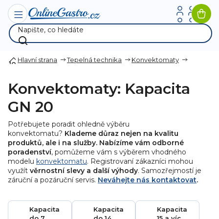
Přejít
na
Nák
obsah
koší
Hlavní strana
Tepelná technika
Konvektomaty
Konvektomaty: Kapacita
GN 20
Potřebujete poradit ohledně výběru
konvektomatu?
Klademe důraz nejen na kvalitu
produktů, ale i na služby. Nabízíme vám odborné
poradenství
, pomůžeme vám s výběrem vhodného
modelu
konvektomatu
. Registrovaní zákazníci mohou
využít
věrnostní slevy a další výhody
. Samozřejmostí je
záruční a pozáruční servis.
Neváhejte nás kontaktovat
.
Kapacita
Kapacita
Kapacita
do 7
do 14
15 a víc