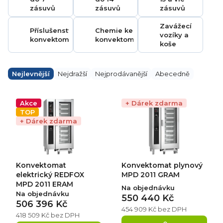
zásuvů
zásuvů
zásuvů
Zavážecí
Příslušenství ke
Chemie ke
vozíky a
konvektomatům
konvektomatům
koše
Ř
a
Nejlevnější
Nejdražší
Nejprodávanější
Abecedně
z
e
V
n
ý
Akce
+ Dárek zdarma
í
p
TOP
p
i
+ Dárek zdarma
r
s
o
p
d
r
u
o
k
d
Konvektomat
Konvektomat plynový
t
u
ů
k
elektrický REDFOX
MPD 2011 GRAM
t
MPD 2011 ERAM
Na objednávku
ů
Na objednávku
550 440 Kč
506 396 Kč
454 909 Kč bez DPH
418 509 Kč bez DPH