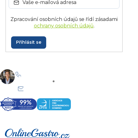
Zpracování osobních údajů se řídí zásadami
ochrany osobních údajů
.
Přihlásit se
+420 228 229 958
Po–Pá: 8:30–15:30
info@onlinegastro.cz
Odpovíme co nejdříve
Z
á
p