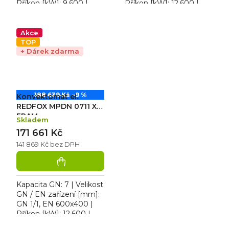
Příkon [kW]: 9,600 |
Příkon [kW]: 12,600 |
Max. teplota [°C]: 300 |
Max. teplota [°C]: 300 |
Min. teplota [°C]: 50.
Min. teplota [°C]: 50.
Konvektomat
Konvektomat...
Akce
REDFOX...
TOP
+ Dárek zdarma
188 639 Kč
–9 %
Konvektomat el.
REDFOX MPDN 0711 X
ERAM
Skladem
171 661 Kč
141 869 Kč bez DPH
Kapacita GN: 7 | Velikost
GN / EN zařízení [mm]:
GN 1/1, EN 600x400 |
Příkon [kW]: 12,600 |
Max. teplota [°C]: 300 |