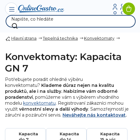
Přejít
na
Nák
obsah
koší
Hlavní strana
Tepelná technika
Konvektomaty
Konvektomaty: Kapacita
GN 7
Potřebujete poradit ohledně výběru
konvektomatu?
Klademe důraz nejen na kvalitu
produktů, ale i na služby. Nabízíme vám odborné
poradenství
, pomůžeme vám s výběrem vhodného
modelu
konvektomatu
. Registrovaní zákazníci mohou
využít
věrnostní slevy a další výhody
. Samozřejmostí je
záruční a pozáruční servis.
Neváhejte nás kontaktovat
.
Kapacita
Kapacita
Kapacita
do 7
do 14
15 a víc