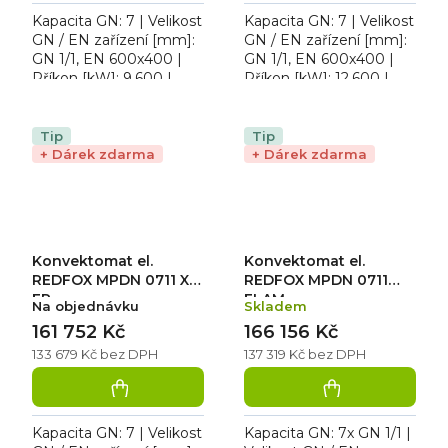
Kapacita GN: 7 | Velikost
Kapacita GN: 7 | Velikost
GN / EN zařízení [mm]:
GN / EN zařízení [mm]:
GN 1/1, EN 600x400 |
GN 1/1, EN 600x400 |
Příkon [kW]: 9,600 |
Příkon [kW]: 12,600 |
Max. teplota [°C]: 300 |
Max. teplota [°C]: 300 |
Typ spotřebiče:
Min. teplota [°C]: 50.
Elektrické zařízení....
Konvektomat el....
Tip
Tip
+ Dárek zdarma
+ Dárek zdarma
Konvektomat el.
Konvektomat el.
REDFOX MPDN 0711 X
REDFOX MPDN 0711
ER
ELAM
Na objednávku
Skladem
161 752 Kč
166 156 Kč
133 679 Kč bez DPH
137 319 Kč bez DPH
Kapacita GN: 7 | Velikost
Kapacita GN: 7x GN 1/1 |