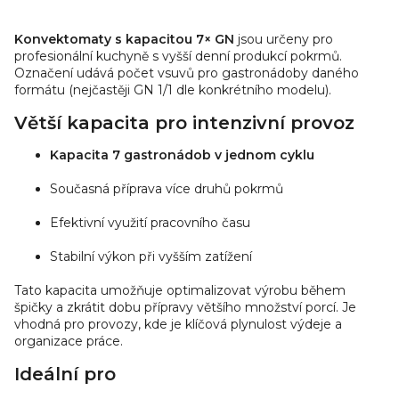
Min. teplota [°C]: 50.
O
Konvektomat el....
v
Konvektomaty s kapacitou 7× GN
jsou určeny pro
l
profesionální kuchyně s vyšší denní produkcí pokrmů.
á
Označení udává počet vsuvů pro gastronádoby daného
d
formátu (nejčastěji GN 1/1 dle konkrétního modelu).
a
Větší kapacita pro intenzivní provoz
c
í
Kapacita 7 gastronádob v jednom cyklu
p
r
Současná příprava více druhů pokrmů
v
Efektivní využití pracovního času
k
y
Stabilní výkon při vyšším zatížení
v
ý
Tato kapacita umožňuje optimalizovat výrobu během
p
špičky a zkrátit dobu přípravy většího množství porcí. Je
i
vhodná pro provozy, kde je klíčová plynulost výdeje a
organizace práce.
s
u
Ideální pro