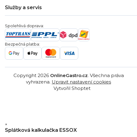
Doprava a platba
Hodnocení obchodu
Služby a servis
Záruka
Věrnostní program
Nákup na splátky
Blog
Montáž
Obchodní podmínky
Servis a reklamace
Ochrana osobních údajů
Spolehlivá doprava:
Poptávka
Reklamační řády
Gastro projekty
Značky
Bezpečná platba:
Gastro velkoobchod
Copyright 2026
OnlineGastro.cz
. Všechna práva
vyhrazena.
Upravit nastavení cookies
Vytvořil Shoptet
×
Splátková kalkulačka ESSOX