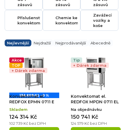
zásuvů
zásuvů
zásuvů
Zavážecí
Příslušenství ke
Chemie ke
vozíky a
konvektomatům
konvektomatům
koše
Ř
a
Nejlevnější
Nejdražší
Nejprodávanější
Abecedně
z
e
V
n
ý
Akce
Tip
í
p
TOP
+ Dárek zdarma
p
i
+ Dárek zdarma
r
s
o
p
d
r
u
o
k
d
136 609 Kč
–9 %
Konvektomat el.
Konvektomat el.
t
u
ů
k
REDFOX EPMN 0711 E
REDFOX MPDN 0711 EL
t
Skladem
Na objednávku
ů
124 314 Kč
150 741 Kč
102 739 Kč bez DPH
124 579 Kč bez DPH