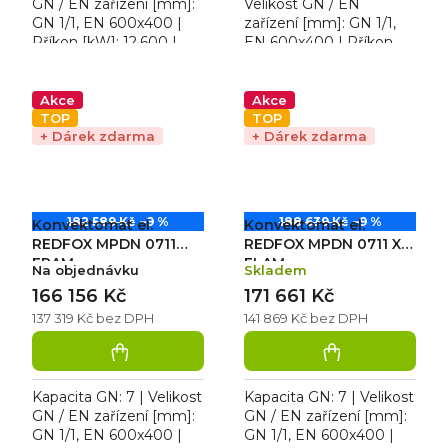
GN / EN zařízení [mm]:
Velikost GN / EN
GN 1/1, EN 600x400 |
zařízení [mm]: GN 1/1,
Příkon [kW]: 12,600 |
EN 600x400 | Příkon
Teplotní rozsah [°C]: 50–
[kW]: 9,600 | Max.
300 | Typ spotřebiče:
teplota [°C]: 300 | Min.
Elektrické...
teplota [°C]: 50....
Akce
Akce
TOP
TOP
+ Dárek zdarma
+ Dárek zdarma
182 589 Kč
–9 %
188 639 Kč
–9 %
Konvektomat el.
Konvektomat el.
REDFOX MPDN 0711
REDFOX MPDN 0711 X
ERAM
ELAM
Na objednávku
Skladem
166 156 Kč
171 661 Kč
137 319 Kč bez DPH
141 869 Kč bez DPH
Kapacita GN: 7 | Velikost
Kapacita GN: 7 | Velikost
GN / EN zařízení [mm]:
GN / EN zařízení [mm]:
GN 1/1, EN 600x400 |
GN 1/1, EN 600x400 |