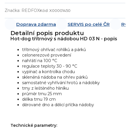
Značka:
REDFOX
Kód:
X00001450
Doprava zdarma
SERVIS po celé ČR
Ryc
Detailní popis produktu
Hot-dog třítrnový s nádobou HD 03 N - popis
třítrnový ohřívač rohlíků a párků
celonerezové provedení
nahřátí na 100 °C
regulace teploty 30 - 90 °C
vypínač a kontrolka chodu
skleněná nádoba na ohřev párků
samostatné vyhřívání hrotů a nádobky
trny z leštěného hliníku
průměr trnu 25 mm
délka trnu 19 cm
děrované dno a dělicí příčka nádoby
Technické parametry: