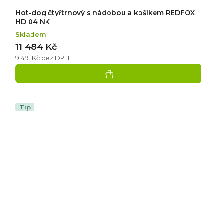
Hot-dog čtyřtrnový s nádobou a košíkem REDFOX
HD 04 NK
Skladem
11 484 Kč
9 491 Kč bez DPH
Tip