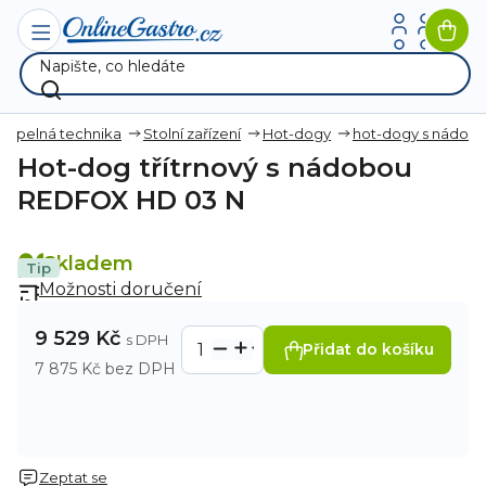
Přejít
na
Nák
obsah
koší
Tepelná technika
Stolní zařízení
Hot-dogy
hot-dogy s nádob
Hot-dog třítrnový s nádobou
REDFOX HD 03 N
Skladem
Tip
Možnosti doručení
9 529 Kč
Přidat do košíku
7 875 Kč bez DPH
Zeptat se