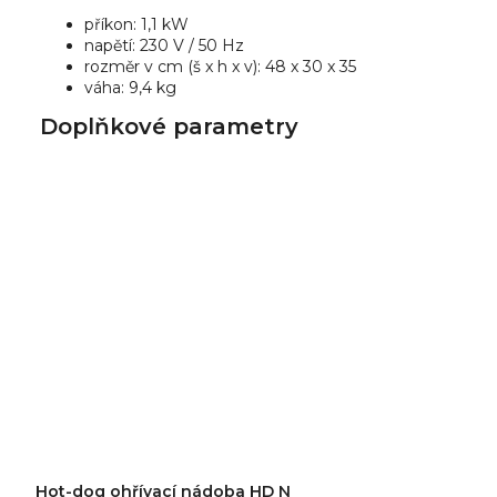
příkon: 1,1 kW
napětí: 230 V / 50 Hz
rozměr v cm (š x h x v): 48 x 30 x 35
váha: 9,4 kg
Doplňkové parametry
Hot-dog ohřívací nádoba HD N