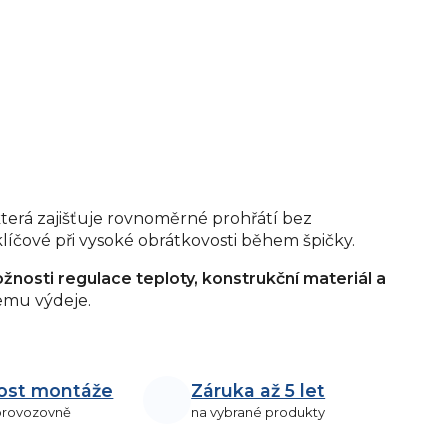
která zajišťuje rovnoměrné prohřátí bez
 klíčové při vysoké obrátkovosti během špičky.
nosti regulace teploty, konstrukční materiál a
emu výdeje.
ost montáže
Záruka až 5 let
 provozovně
na vybrané produkty