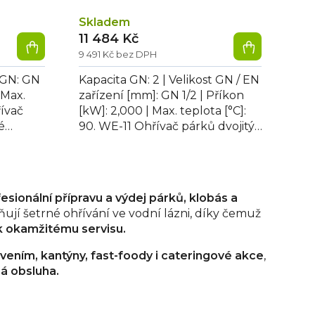
Skladem
11 484 Kč
9 491 Kč bez DPH
t GN: GN
Kapacita GN: 2 | Velikost GN / EN
 Max.
zařízení [mm]: GN 1/2 | Příkon
řívač
[kW]: 2,000 | Max. teplota [°C]:
é
90. WE-11 Ohřívač párků dvojitý,
u.
2x výpustný kohout s...
sionální přípravu a výdej párků, klobás a
jí šetrné ohřívání ve vodní lázni, díky čemuž
k okamžitému servisu.
tvením, kantýny, fast-foody i cateringové akce
,
há obsluha.