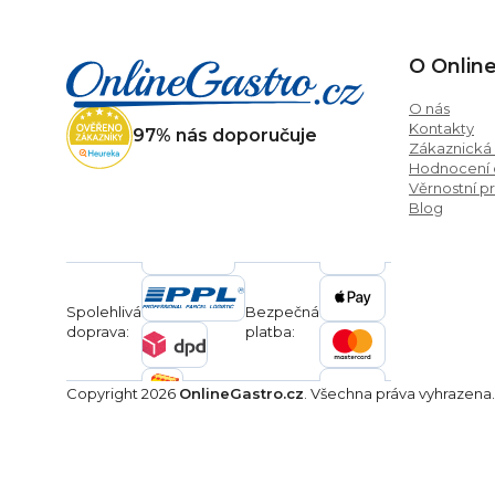
Z
á
O Onlin
p
a
O nás
Kontakty
t
97% nás doporučuje
Zákaznická
í
Hodnocení
Věrnostní 
Blog
Spolehlivá
Bezpečná
doprava:
platba:
Copyright 2026
OnlineGastro.cz
. Všechna práva vyhrazena