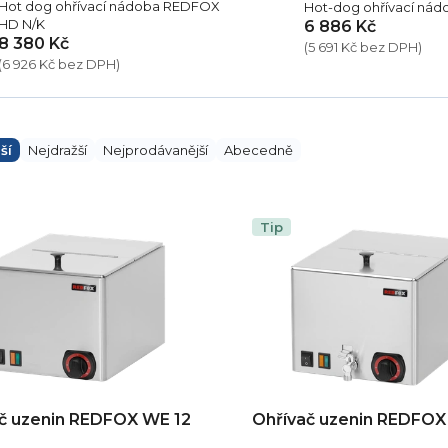
Hot dog ohřívací nádoba REDFOX
Hot-dog ohřívací nád
HD N/K
6 886 Kč
8 380 Kč
(5 691 Kč bez DPH)
(6 926 Kč bez DPH)
ší
Nejdražší
Nejprodávanější
Abecedně
Tip
č uzenin REDFOX WE 12
Ohřívač uzenin REDFOX