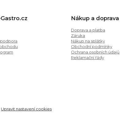
eGastro.cz
Nákup a doprava
Doprava a platba
Záruka
 podpora
Nákup na splátky
 obchodu
Obchodní podmínky
program
Ochrana osobních údajů
Reklamační řády
.
Upravit nastavení cookies