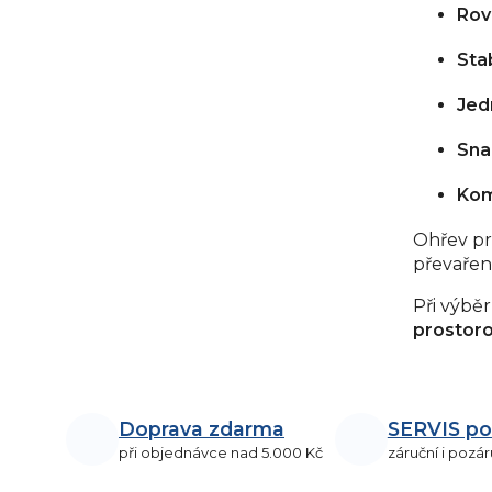
p
Rov
r
Sta
v
k
Jed
y
v
Sna
ý
Kom
p
i
Ohřev pr
s
převařen
u
Při výbě
prostor
Doprava zdarma
SERVIS po
při objednávce nad 5.000 Kč
záruční i pozár