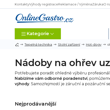
Přejít
Kontakty
Výhody registrace
Reklamace / Výměna
Záruka
O n
na
obsah
Kategorie
Dle typu provozu
o
Tepelná technika
Stolní zařízení
Hot-dogy
Nádoby na ohřev uz
Potřebujete poradit ohledně výběru profesionál
Nabízíme vám odborné poradenství
, pomůžeme
výhody
. Samozřejmostí je záruční a pozáruční se
Nejprodávanější