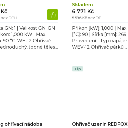
em
Skladem
 Kč
6 771 Kč
č bez DPH
5 596 Kč bez DPH
a GN: 1 | Velikost GN: GN
Příkon [kW]: 1,000 | Max.
říkon: 1,000 kW | Max.
[°C]: 90 | Šířka [mm]: 269 
a: 90 °C. WE-12 Ohřívač
Provedení | Typ napájení
jednoduchý, topné těleso
WEV-12 Ohřívač párků
em vany.
jednoduchý, výpustný 
s...
Tip
g ohřívací nádoba
Ohřívač uzenin REDFOX