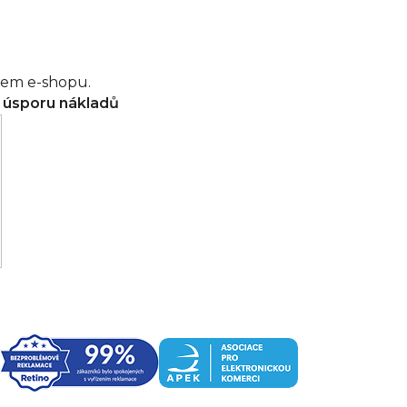
šem e-shopu.
a úsporu nákladů