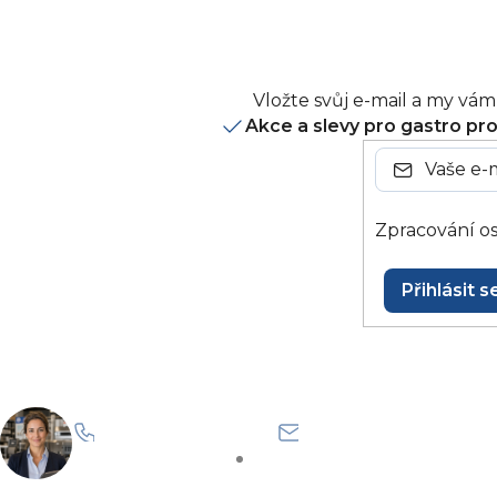
Vložte svůj e-mail a my v
Akce a slevy pro gastro pr
Zpracování os
Přihlásit s
+420 228 229 958
info@onlinegastro
Po–Pá: 8:30–15:30
Odpovíme co nejdříve