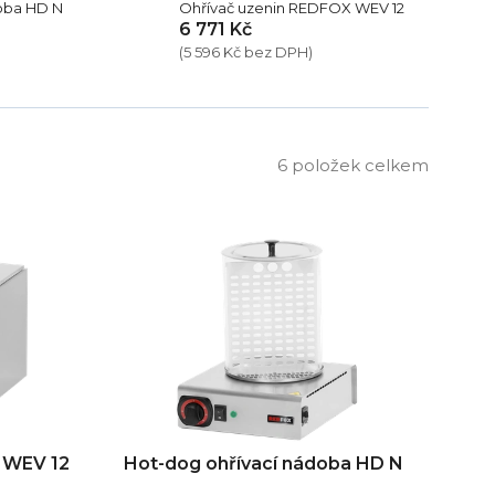
oba HD N
Ohřívač uzenin REDFOX WEV 12
6 771 Kč
(5 596 Kč bez DPH)
6
položek celkem
 WEV 12
Hot-dog ohřívací nádoba HD N