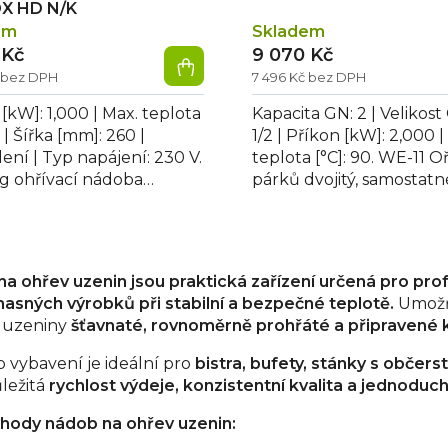
X HD N/K
em
Skladem
 Kč
9 070 Kč
č bez DPH
7 496 Kč bez DPH
[kW]: 1,000 | Max. teplota
Kapacita GN: 2 | Velikos
0 | Šířka [mm]: 260 |
1/2 | Příkon [kW]: 2,000 |
ení | Typ napájení: 230 V.
teplota [°C]: 90. WE-11 O
g ohřívací nádoba
párků dvojitý, samostatn
 HD N/K, nerez AISI
ovládání pro každou van
a ohřev uzenin jsou praktická zařízení určená pro profe
masných výrobků při stabilní a bezpečné teplotě.
Umožňu
í uzeniny
šťavnaté, rovnoměrně prohřáté a připravené 
p vybavení je ideální pro
bistra, bufety, stánky s občers
ůležitá
rychlost výdeje, konzistentní kvalita a jednoduc
ýhody nádob na ohřev uzenin: