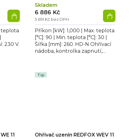
Skladem
6 886 Kč
5 691 Kč bez DPH
 teplota
Příkon [kW]: 1,000 | Max. teplota
|
[°C]: 90 | Min. teplota [°C]: 30 |
: 230 V.
Šířka [mm]: 260. HD-N Ohřívací
nádoba, kontrolka zapnutí,
kohout
děrované dno a dělicí příčka...
Tip
 WE 11
Ohřívač uzenin REDFOX WEV 11