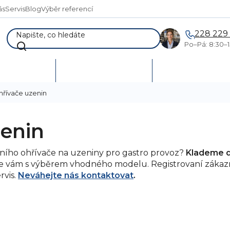
ás
Servis
Blog
Výběr referencí
228 229
Po–Pá: 8:30–1
AKCE %
Vymetání skladů
Poptávka a návr
hřívače uzenin
enin
ního ohřívače na uzeniny pro gastro provoz?
Klademe dů
 vám s výběrem vhodného modelu. Registrovaní zákaz
rvis.
Neváhejte nás kontaktovat
.