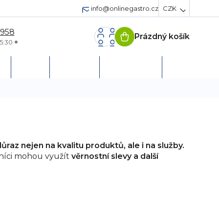
info@onlinegastro.cz
CZK
 958
Prázdný košík
Nákupní
5:30
košík
h
Servis
Podpora
Založit účet
raz nejen na kvalitu produktů, ale i na služby.
níci mohou využít
věrnostní slevy a další