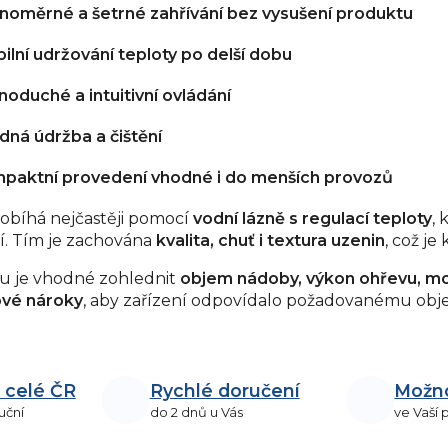
noměrné a šetrné zahřívání bez vysušení produktu
bilní udržování teploty po delší dobu
noduché a intuitivní ovládání
dná údržba a čištění
paktní provedení vhodné i do menších provozů
obíhá nejčastěji pomocí
vodní lázně s regulací teploty
, 
í. Tím je zachována
kvalita, chuť i textura uzenin
, což je
ru je vhodné zohlednit
objem nádoby, výkon ohřevu, mož
ové nároky
, aby zařízení odpovídalo požadovanému obj
 celé ČR
Rychlé doručení
Možn
uční
do 2 dnů u Vás
ve Vaší