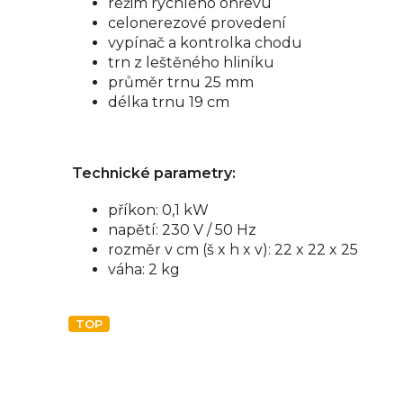
režim rychlého ohřevu
celonerezové provedení
vypínač a kontrolka chodu
trn z leštěného hliníku
průměr trnu 25 mm
délka trnu 19 cm
Technické parametry:
příkon: 0,1 kW
napětí: 230 V / 50 Hz
rozměr v cm (š x h x v): 22 x 22 x 25
váha: 2 kg
TOP