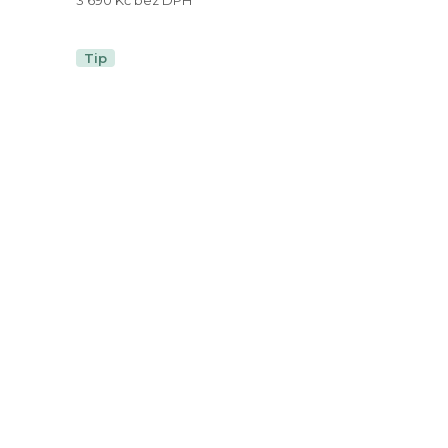
3 690 Kč bez DPH
Tip