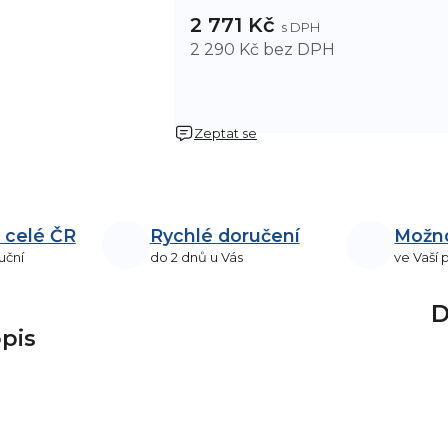
2 771 Kč
2 290 Kč bez DPH
Zeptat se
 celé ČR
Rychlé doručení
Možn
uční
do 2 dnů u Vás
ve Vaší
D
pis