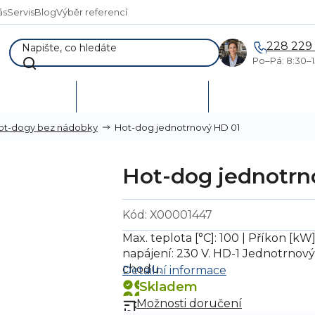
ás
Servis
Blog
Výběr referencí
228 229
Po–Pá: 8:30–1
AKCE %
Vymetání skladů
Poptávka a návr
Hot-dog jednotrnový HD 01
ot-dogy bez nádobky
Hot-dog jednotrn
Kód:
X00001447
Max. teplota [°C]: 100 | Příkon [kW]
napájení: 230 V. HD-1 Jednotrnový
chodu.
Detailní informace
Skladem
Možnosti doručení