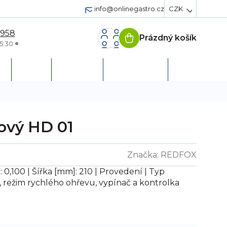
info@onlinegastro.cz
CZK
 958
Prázdný košík
Nákupní
5:30
košík
h
Servis
Podpora
Založit účet
ový HD 01
Značka:
REDFOX
: 0,100 | Šířka [mm]: 210 | Provedení | Typ
, režim rychlého ohřevu, vypínač a kontrolka