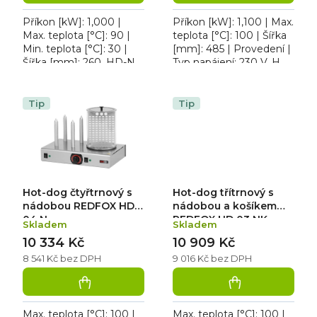
Příkon [kW]: 1,000 |
Příkon [kW]: 1,100 | Max.
Max. teplota [°C]: 90 |
teplota [°C]: 100 | Šířka
Min. teplota [°C]: 30 |
[mm]: 485 | Provedení |
Šířka [mm]: 260. HD-N
Typ napájení: 230 V. HD-
Ohřívací nádoba,
3N Třítrnový s
kontrolka zapnutí,
nádobkou, samostatné
děrované dno a dělicí
vyhřívání hrotů a...
Tip
Tip
příčka...
Hot-dog čtyřtrnový s
Hot-dog třítrnový s
nádobou REDFOX HD
nádobou a košíkem
04 N
REDFOX HD 03 NK
Skladem
Skladem
10 334 Kč
10 909 Kč
8 541 Kč bez DPH
9 016 Kč bez DPH
Max. teplota [°C]: 100 |
Max. teplota [°C]: 100 |