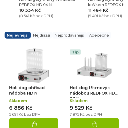
REDFOX HD 04 N
košíkem REDFOX HD
10 334 Kč
11 484 Kč
(8 541 Kč bez DPH)
(9 491 Kč bez DPH)
Ř
a
Nejlevnější
Nejdražší
Nejprodávanější
Abecedně
z
e
V
n
ý
Tip
í
p
p
i
r
s
o
p
d
r
u
o
k
d
Hot-dog ohřívací
Hot-dog třítrnový s
t
u
ů
k
nádoba HD N
nádobou REDFOX HD
t
03 N
Skladem
Skladem
ů
6 886 Kč
9 529 Kč
5 691 Kč bez DPH
7 875 Kč bez DPH