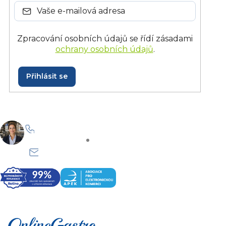
Zpracování osobních údajů se řídí zásadami
ochrany osobních údajů
.
Přihlásit se
+420 228 229 958
Po–Pá: 8:30–15:30
info@onlinegastro.cz
Odpovíme co nejdříve
Z
á