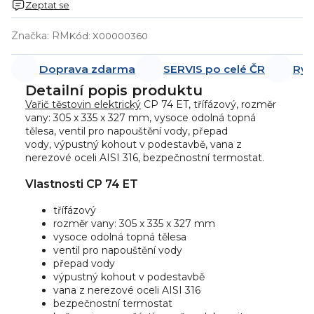
Zeptat se
Značka:
RM
Kód:
X00000360
Doprava zdarma
SERVIS po celé ČR
Ryc
Detailní popis produktu
Vařič těstovin elektrický
CP 74 ET, třífázový, rozměr
vany: 305 x 335 x 327 mm, vysoce odolná topná
tělesa, ventil pro napouštění vody, přepad
vody, výpustný kohout v podestavbě, vana z
nerezové oceli AISI 316, bezpečnostní termostat.
Vlastnosti CP 74 ET
třífázový
rozměr vany: 305 x 335 x 327 mm
vysoce odolná topná tělesa
ventil pro napouštění vody
přepad vody
výpustný kohout v podestavbě
vana z nerezové oceli AISI 316
bezpečnostní termostat