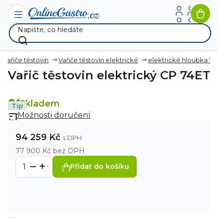
Přejít
na
Nák
obsah
koší
Vařiče těstovin
Vařiče těstovin elektrické
elektrické hloubka 
Vařič těstovin elektrický CP 74ET
Skladem
Tip
Možnosti doručení
94 259 Kč
77 900 Kč bez DPH
Přidat do košíku