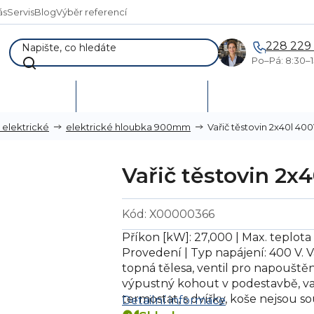
ás
Servis
Blog
Výběr referencí
228 229
Po–Pá: 8:30–1
AKCE %
Vymetání skladů
Poptávka a návr
Vařič těstovin 2x40l 4
n elektrické
elektrické hloubka 900mm
Vařič těstovin 2
Kód:
X00000366
Příkon [kW]: 27,000 | Max. teplota [
Provedení | Typ napájení: 400 V. V
topná tělesa, ventil pro napouště
výpustný kohout v podestavbě, van
termostat, s dvířky, koše nejsou s
Detailní informace