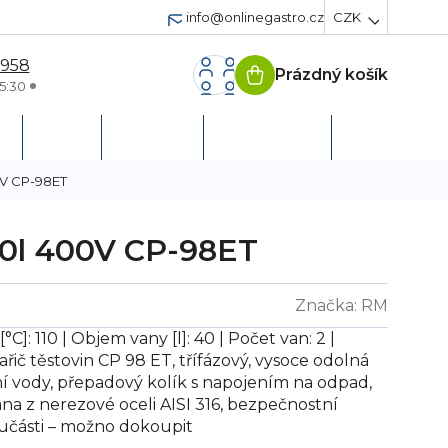
info@onlinegastro.cz
CZK
 958
Prázdný košík
Nákupní
5:30
košík
h
Servis
Podpora
Založit účet
00V CP-98ET
x40l 400V CP-98ET
Značka:
RM
°C]: 110 | Objem vany [l]: 40 | Počet van: 2 |
ařič těstovin CP 98 ET, třífázový, vysoce odolná
ní vody, přepadový kolík s napojením na odpad,
a z nerezové oceli AISI 316, bezpečnostní
oučásti – možno dokoupit