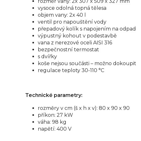
rozměr vany: 2x 307 x 509 x 327 mm
vysoce odolná topná tělesa
objem vany: 2x 40 l
ventil pro napouštění vody
přepadový kolík s napojením na odpad
výpustný kohout v podestavbě
vana z nerezové oceli AISI 316
bezpečnostní termostat
s dvířky
koše nejsou součásti – možno dokoupit
regulace teploty 30-110 °C
Technické parametry:
rozměry v cm (š x h x v): 80 x 90 x 90
příkon: 27 kW
váha: 98 kg
napětí: 400 V