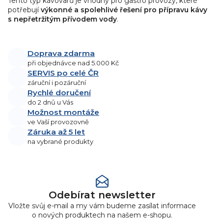
Tento typ kávovarů je vhodný pro gastro provozy, které
u
potřebují
výkonné a spolehlivé řešení pro přípravu kávy
s nepřetržitým přívodem vody
.
Doprava zdarma
při objednávce nad 5.000 Kč
SERVIS po celé ČR
záruční i pozáruční
Rychlé doručení
do 2 dnů u Vás
Možnost montáže
ve Vaší provozovně
Záruka až 5 let
na vybrané produkty
Odebírat newsletter
Vložte svůj e-mail a my vám budeme zasílat informace
o nových produktech na našem e-shopu.