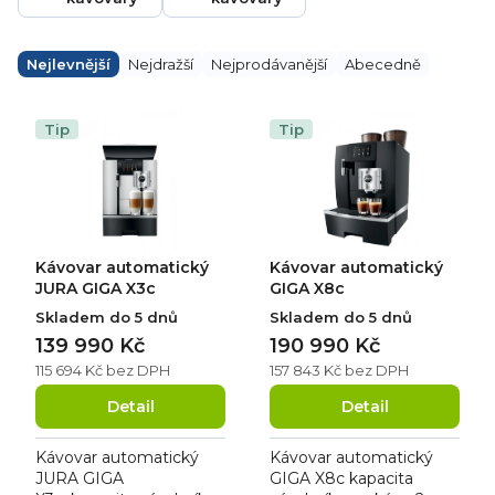
Ř
a
Nejlevnější
Nejdražší
Nejprodávanější
Abecedně
z
e
V
n
ý
Tip
Tip
í
p
p
i
r
s
o
p
d
r
u
o
k
d
Kávovar automatický
Kávovar automatický
t
u
ů
k
JURA GIGA X3c
GIGA X8c
t
Skladem do 5 dnů
Skladem do 5 dnů
ů
139 990 Kč
190 990 Kč
115 694 Kč bez DPH
157 843 Kč bez DPH
Detail
Detail
Kávovar automatický
Kávovar automatický
JURA GIGA
GIGA X8c kapacita