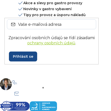
Akce a slevy pro gastro provozy
Novinky v gastro vybavení
Tipy pro provoz a úsporu nákladů
Zpracování osobních údajů se řídí zásadami
ochrany osobních údajů
.
Přihlásit se
+420 228 229 958
Po–Pá: 8:30–15:30
info@onlinegastro.cz
Odpovíme co nejdříve