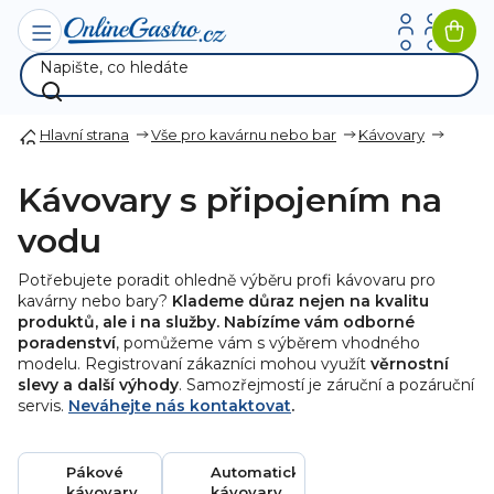
Přejít
na
Nák
obsah
koší
Hlavní strana
Vše pro kavárnu nebo bar
Kávovary
Kávovary s připojením na
vodu
Potřebujete poradit ohledně výběru profi kávovaru pro
kavárny nebo bary?
Klademe důraz nejen na kvalitu
produktů, ale i na služby. Nabízíme vám odborné
poradenství
, pomůžeme vám s výběrem vhodného
modelu. Registrovaní zákazníci mohou využít
věrnostní
slevy a další výhody
. Samozřejmostí je záruční a pozáruční
servis.
Neváhejte nás kontaktovat
.
Pákové
Automatické
kávovary
kávovary