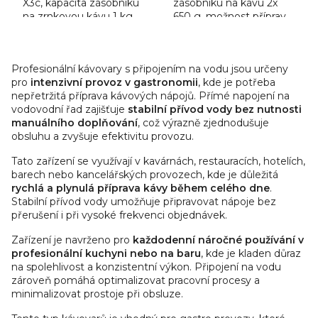
X3c, kapacita zásobníku
zásobníku na kávu 2x
na zrnkovou kávu 1 kg,
650 g, možnost přípravy
příprava mléčných
mléčných specialit
specialit jedním
jedním stiskem, pevná
O
dotykem, pevné
vodní přípojka, denní
v
Profesionální kávovary s připojením na vodu jsou určeny
připojení na vodu,
kapacita až...
l
pro
intenzivní provoz v gastronomii
, kde je potřeba
denní...
á
nepřetržitá příprava kávových nápojů. Přímé napojení na
d
vodovodní řad zajišťuje
stabilní přívod vody bez nutnosti
manuálního doplňování
, což výrazně zjednodušuje
a
obsluhu a zvyšuje efektivitu provozu.
c
í
Tato zařízení se využívají v kavárnách, restauracích, hotelích,
p
barech nebo kancelářských provozech, kde je důležitá
r
rychlá a plynulá příprava kávy během celého dne
.
v
Stabilní přívod vody umožňuje připravovat nápoje bez
přerušení i při vysoké frekvenci objednávek.
k
y
Zařízení je navrženo pro
každodenní náročné používání v
v
profesionální kuchyni nebo na baru
, kde je kladen důraz
ý
na spolehlivost a konzistentní výkon. Připojení na vodu
p
zároveň pomáhá optimalizovat pracovní procesy a
minimalizovat prostoje při obsluze.
i
s