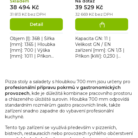
Skladem
Na dotaz
38 494 Kč
39 529 Kč
31 813 Kč bez DPH
32 669 Kč bez DPH
Detail
Objem [l]: 368 | Šířka
Kapacita GN: 11 |
[mm]: 1365 | Hloubka
Velikost GN / EN
[mm]: 700 | Výška
zařízení [mm]: GN 1/3 |
[mm]: 1011 | Příkon
Příkon [kW]: 0,230 |
[kW]: 0.175. Chladicí
Max. teplota [°C]: 8 |
pizza stůl Tefcold PT
Provedení / Typ
O
1365 je v
napájení: 230 V. Stůl
v
celonerezovém...
chladicí...
Pizza stoly a saladety s hloubkou 700 mm jsou určeny pro
l
profesionální přípravu pokrmů v gastronomických
á
provozech
, kde je důležitá kombinace pracovního prostoru
d
a chlazeného úložiště surovin. Hloubka 700 mm odpovídá
standardním rozměrům gastro pracovních linek, takže
a
zařízení snadno zapadne do vybavení profesionální
c
kuchyně.
í
p
Tento typ zařízení se využívá především v pizzeriích,
r
bistrech, restauracích nebo provozech rychlého občerstvení