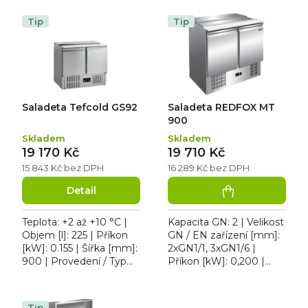
e
V
n
ý
Tip
Tip
í
p
p
i
r
s
o
p
d
r
u
o
k
d
Saladeta Tefcold GS92
Saladeta REDFOX MT
t
u
ů
k
900
t
Skladem
Skladem
ů
19 170 Kč
19 710 Kč
15 843 Kč bez DPH
16 289 Kč bez DPH
Detail
Teplota: +2 až +10 °C |
Kapacita GN: 2 | Velikost
Objem [l]: 225 | Příkon
GN / EN zařízení [mm]:
[kW]: 0.155 | Šířka [mm]:
2xGN1/1, 3xGN1/6 |
900 | Provedení / Typ
Příkon [kW]: 0,200 |
napájení: 230 V. Saladeta
Max. teplota [°C]: 8 |
dvoudveřová v
Provedení / Typ
kompletním
napájení: 230 V.
Tip