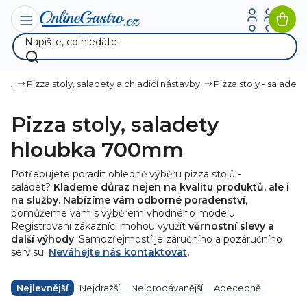
Přejít
na
Nák
obsah
koší
zzu
Pizza stoly, saladety a chladicí nástavby
Pizza stoly - saladety
Pizza stoly, saladety
hloubka 700mm
Potřebujete poradit ohledně výběru pizza stolů -
saladet?
Klademe důraz nejen na kvalitu produktů, ale i
na služby. Nabízíme vám odborné poradenství
,
pomůžeme vám s výběrem vhodného modelu.
Registrovaní zákazníci mohou využít
věrnostní slevy a
další výhody
. Samozřejmostí je záručního a pozáručního
servisu.
Neváhejte nás kontaktovat
.
Ř
a
Nejlevnější
Nejdražší
Nejprodávanější
Abecedně
z