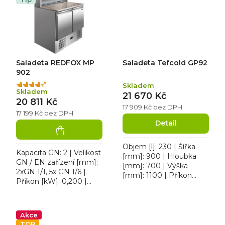
nerezovém...
Saladeta...
Saladeta REDFOX MP
Saladeta Tefcold GP92
902
Skladem
Průměrné
Skladem
21 670 Kč
hodnocení
20 811 Kč
produktu
17 909 Kč bez DPH
17 199 Kč bez DPH
je
Detail
4,0
z
5
Objem [l]: 230 | Šířka
Kapacita GN: 2 | Velikost
hvězdiček.
[mm]: 900 | Hloubka
GN / EN zařízení [mm]:
[mm]: 700 | Výška
2xGN 1/1, 5x GN 1/6 |
[mm]: 1100 | Příkon
Příkon [kW]: 0,200 |
[kW]: 0.23. Chladicí pizza
Max. teplota [°C]: 8 |
stůl dvoudvéřový
Provedení / Typ
Tefcold GP92 pro GN 1/1,
napájení: 230 V....
v...
Akce
TOP