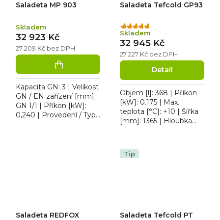
Saladeta MP 903
Saladeta Tefcold GP93
Skladem
Průměrné
Skladem
32 923 Kč
hodnocení
32 945 Kč
produktu
27 209 Kč bez DPH
27 227 Kč bez DPH
je
5,0
Detail
z
5
Kapacita GN: 3 | Velikost
Objem [l]: 368 | Příkon
hvězdiček.
GN / EN zařízení [mm]:
[kW]: 0.175 | Max.
GN 1/1 | Příkon [kW]:
teplota [°C]: +10 | Šířka
0,240 | Provedení / Typ
[mm]: 1365 | Hloubka
napájení: 230 V. MP 903
[mm]: 700. Chladicí
- Pizza stůl třídvéřový.
pizza stůl třídvéřový
Celonerezový...
Tefcold GP93 pro GN
Tip
1/1,...
Saladeta REDFOX
Saladeta Tefcold PT