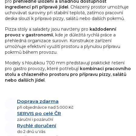
v
pro
přehledné uložení a snadnou dostupnost
ingrediencí při přípravě jídel
. Chlazený prostor umožňuje
k
uchovávat suroviny při stabilní teplotě, zatímco pracovní
y
deska slouží k přípravě pizzy, salátů nebo dalších pokrmů.
v
ý
Pizza stoly a saladety jsou navrženy pro
každodenní
p
provoz v gastronomii
, kde je důležitá rychlá práce a
přehledná organizace surovin. Konstrukce zařízení
i
umožňuje efektivní využití prostoru a plynulou přípravu
s
pokrmů během provozu.
u
Modely s hloubkou 700 mm představují praktické řešení
pro gastro provozy, které potřebují
kombinaci pracovního
stolu a chlazeného prostoru pro přípravu pizzy, salátů
nebo dalších jídel
.
Doprava zdarma
při objednávce nad 5.000 Kč
SERVIS po celé ČR
záruční i pozáruční
Rychlé doručení
do 2 dnů u Vás