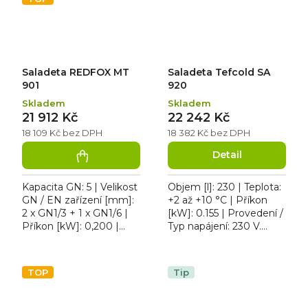
Saladeta REDFOX MT
Saladeta Tefcold SA
901
920
Skladem
Skladem
21 912 Kč
22 242 Kč
18 109 Kč bez DPH
18 382 Kč bez DPH
Detail
Kapacita GN: 5 | Velikost
Objem [l]: 230 | Teplota:
GN / EN zařízení [mm]:
+2 až +10 °C | Příkon
2 x GN1/3 + 1 x GN1/6 |
[kW]: 0.155 | Provedení /
Příkon [kW]: 0,200 |
Typ napájení: 230 V.
Max. teplota [°C]: 8 |
Saladeta dvoudvéřová
Provedení / Typ
TEFCOLD SA 920 s
napájení: 230 V. Stůl...
automatickým...
TOP
Tip