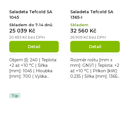
Saladeta Tefcold SA
Saladeta Tefcold SA
1045
1365-I
Skladem do 7-14 dnů
Skladem
25 039 Kč
32 560 Kč
20 693 Kč bez DPH
26 909 Kč bez DPH
Detail
Detail
Objem [l]: 240 | Teplota:
Rozměr roštu [mm x
+2 až +10 °C | Šířka
mm]: GN1/1 | Teplota: +2
[mm]: 1045 | Hloubka
až +10 °C | Příkon [kW]:
[mm]: 700 | Výška
0.235 | Šířka [mm]: 1365 |
[mm]: 877. Saladeta
Provedení / Typ
Tefcold SA 1045 v
napájení: 230 V. Chladicí
celonerezovém
pizza stůl...
Tip
provedení má funkci...