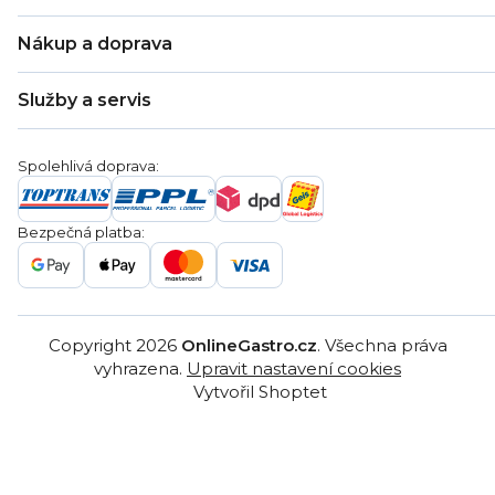
O nás
Nákup a doprava
Kontakty
Zákaznická podpora
Doprava a platba
Hodnocení obchodu
Služby a servis
Záruka
Věrnostní program
Nákup na splátky
Blog
Montáž
Obchodní podmínky
Servis a reklamace
Ochrana osobních údajů
Spolehlivá doprava:
Poptávka
Reklamační řády
Gastro projekty
Značky
Bezpečná platba:
Gastro velkoobchod
Copyright 2026
OnlineGastro.cz
. Všechna práva
vyhrazena.
Upravit nastavení cookies
Vytvořil Shoptet