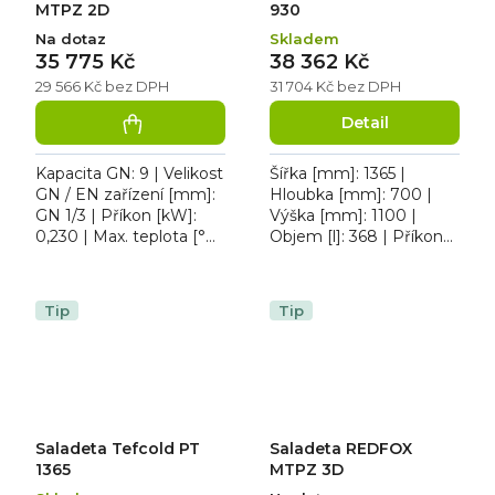
MTPZ 2D
930
Na dotaz
Skladem
35 775 Kč
38 362 Kč
29 566 Kč bez DPH
31 704 Kč bez DPH
Detail
Kapacita GN: 9 | Velikost
Šířka [mm]: 1365 |
GN / EN zařízení [mm]:
Hloubka [mm]: 700 |
GN 1/3 | Příkon [kW]:
Výška [mm]: 1100 |
0,230 | Max. teplota [°C]:
Objem [l]: 368 | Příkon
8 | Provedení / Typ
[kW]: 0.175. Chladicí
napájení: 230 V. Stůl
pizza stůl Tefcold PT 930
chladicí...
je v celonerezovém...
Tip
Tip
Saladeta Tefcold PT
Saladeta REDFOX
1365
MTPZ 3D