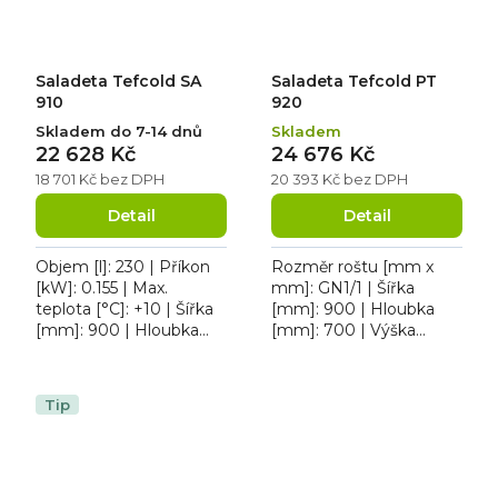
Saladeta Tefcold SA
Saladeta Tefcold PT
910
920
Skladem do 7-14 dnů
Skladem
22 628 Kč
24 676 Kč
18 701 Kč bez DPH
20 393 Kč bez DPH
Detail
Detail
Objem [l]: 230 | Příkon
Rozměr roštu [mm x
[kW]: 0.155 | Max.
mm]: GN1/1 | Šířka
teplota [°C]: +10 | Šířka
[mm]: 900 | Hloubka
[mm]: 900 | Hloubka
[mm]: 700 | Výška
[mm]: 700. Saladeta
[mm]: 1100 | Max.
Tefcold SA 910
teplota [°C]: +10.
dvoudvéřová v
Saladeta Tefcold PT 920
Tip
celonerezovém...
v nerezovém...