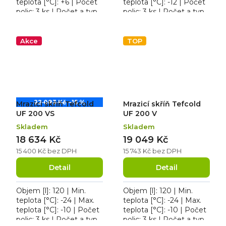
teplota [°C]: +6 | Počet
teplota [°C]: -12 | Počet
polic: 3 ks | Počet a typ
polic: 3 ks | Počet a typ
dveří: 1 křídlové
dveří: 1 křídlové. Roční
prosklené. Mrazicí skříň
spotřeba 1159 kWh/rok,
Tefcold UR 90G-SUB...
osvětlení...
Akce
TOP
22 083 Kč
–15 %
Mrazicí skříň Tefcold
Mrazicí skříň Tefcold
UF 200 VS
UF 200 V
Skladem
Skladem
18 634 Kč
19 049 Kč
15 400 Kč bez DPH
15 743 Kč bez DPH
Detail
Detail
Objem [l]: 120 | Min.
Objem [l]: 120 | Min.
teplota [°C]: -24 | Max.
teplota [°C]: -24 | Max.
teplota [°C]: -10 | Počet
teplota [°C]: -10 | Počet
polic: 3 ks | Počet a typ
polic: 3 ks | Počet a typ