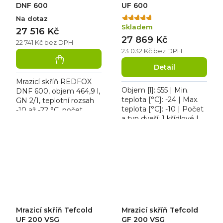
DNF 600
UF 600
Na dotaz
Průměrné
Skladem
hodnocení
27 516 Kč
27 869 Kč
produktu
22 741 Kč bez DPH
je
23 032 Kč bez DPH
5,0
Detail
z
5
Mrazicí skříň REDFOX
hvězdiček.
Objem [l]: 555 | Min.
DNF 600, objem 464,9 l,
teplota [°C]: -24 | Max.
GN 2/1, teplotní rozsah
teplota [°C]: -10 | Počet
-10 až -22 °C, počet
a typ dveří: 1 křídlové |
roštů 7 ks, roční
Počet polic: 6 ks. Mrazicí
spotřeba 820 kWh, bez
skříň Tefcold UF 600,
vnitřního osvětlení,
osvětlení...
zámek...
Mrazicí skříň Tefcold
Mrazicí skříň Tefcold
UF 200 VSG
GF 200 VSG