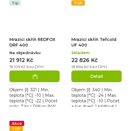
GCP,...
Tip
TOP
Mrazicí skříň REDFOX
Mrazicí skříň Tefcold
DRF 400
UF 400
Na objednávku
Skladem
21 912 Kč
22 826 Kč
18 109 Kč bez DPH
18 864 Kč bez DPH
Detail
Objem [l]: 321 | Min.
Objem [l]: 340 | Min.
teplota [°C]: -10 | Max.
teplota [°C]: -24 | Max.
teplota [°C]: -22 | Počet
teplota [°C]: -10 | Počet
polic: 7 ks | Příkon [kW]:
a typ dveří: 1 křídlové |
0,170. Skříň mrazicí
Počet polic: 6 ks. Mrazicí
REDFOX DRF 400,
skříň Tefcold UF 400,
roční spotřeba...
roční...
Akce
TOP