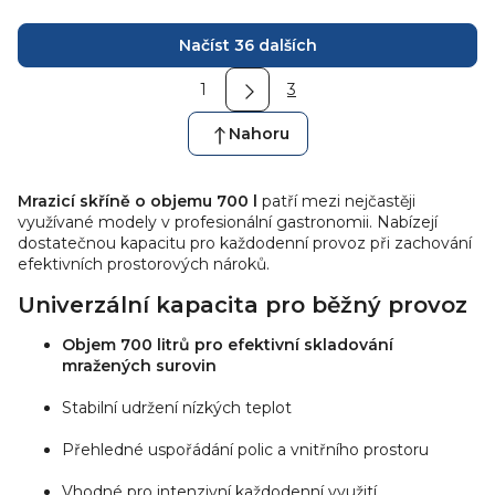
Počet polic: 6 ks |
Počet polic: 6 ks | Příkon
Příkon: 0.35 kW. Mrazicí
[kW]: 0.35. Mrazicí skříň...
O
Načíst 36 dalších
skříň Tefcold...
v
S
l
1
3
t
á
r
d
á
Nahoru
n
a
k
c
o
Mrazicí skříně o objemu 700 l
í
patří mezi nejčastěji
v
využívané modely v profesionální gastronomii. Nabízejí
p
á
dostatečnou kapacitu pro každodenní provoz při zachování
n
r
í
efektivních prostorových nároků.
v
k
Univerzální kapacita pro běžný provoz
y
Objem 700 litrů pro efektivní skladování
v
mražených surovin
ý
p
Stabilní udržení nízkých teplot
i
s
Přehledné uspořádání polic a vnitřního prostoru
u
Vhodné pro intenzivní každodenní využití