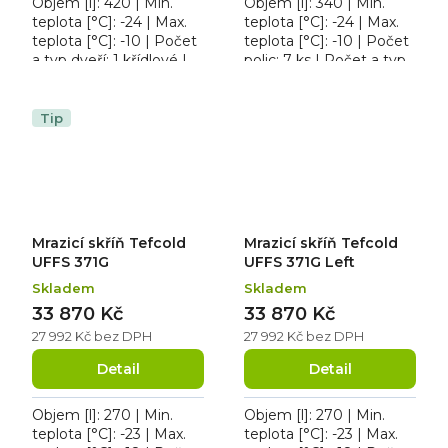
Objem [l]: 420 | Min.
Objem [l]: 340 | Min.
teplota [°C]: -24 | Max.
teplota [°C]: -24 | Max.
teplota [°C]: -10 | Počet
teplota [°C]: -10 | Počet
a typ dveří: 1 křídlové |
polic: 7 ks | Počet a typ
Počet polic: 6 ks. Roční
dveří: 1 křídlové.
spotřeba 818 kWh/rok,
Osvětlení ano, zámek
osvětlení...
dveří ano.
Tip
Mrazicí skříň Tefcold
Mrazicí skříň Tefcold
UFFS 371G
UFFS 371G Left
Skladem
Skladem
33 870 Kč
33 870 Kč
27 992 Kč bez DPH
27 992 Kč bez DPH
Detail
Detail
Objem [l]: 270 | Min.
Objem [l]: 270 | Min.
teplota [°C]: -23 | Max.
teplota [°C]: -23 | Max.