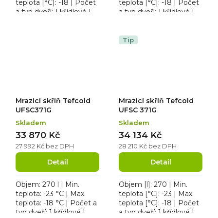
teplota [°C]: -18 | Počet
teplota [°C]: -18 | Počet
a typ dveří: 1 křídlové |
a typ dveří: 1 křídlové |
Počet polic: 6 ks | Příkon
Počet polic: 6 ks | Příkon
[kW]: 0.57. Mrazicí skříň...
[kW]: 0.57. Mrazicí skříň...
Tip
Mrazicí skříň Tefcold
Mrazicí skříň Tefcold
UFSC371G
UFSC 371G
Skladem
Skladem
33 870 Kč
34 134 Kč
27 992 Kč bez DPH
28 210 Kč bez DPH
Detail
Detail
Objem: 270 l | Min.
Objem [l]: 270 | Min.
teplota: -23 °C | Max.
teplota [°C]: -23 | Max.
teplota: -18 °C | Počet a
teplota [°C]: -18 | Počet
typ dveří: 1 křídlové |
a typ dveří: 1 křídlové |