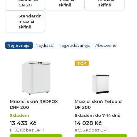
GN 2/1
skříně
skříně
Standardní
mrazicí
skříně
Ř
a
Nejlevnější
Nejdražší
Nejprodávanější
Abecedně
z
e
V
n
ý
TOP
í
p
p
i
r
s
o
p
d
r
u
o
k
d
Mrazicí skříň REDFOX
Mrazicí skříň Tefcold
t
u
ů
k
DRF 200
UF 200
t
Skladem
Skladem do 7-14 dnů
ů
13 433 Kč
14 028 Kč
11 102 Kč bez DPH
11 593 Kč bez DPH