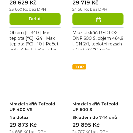
28 629 Kč
29 719 Kč
23 660 Kč bez DPH
24 561 Kč bez DPH
Detail
Objem [l]: 340 | Min.
Mrazicí skříň REDFOX
teplota [°C]: -24 | Max.
DNF 600 S, objem 464,9
teplota [°C]: -10 | Počet
l, GN 2/1, teplotní rozsah
polic: 4 ks | Počet a typ
-10 až -22 °C, počet
dveří: 1 křídlové. Mrazicí
roštů 7 ks, roční
skříň Tefcold UF 400 V,
spotřeba 820 kWh, bez
roční...
vnitřního osvětlení,...
TOP
Mrazicí skříň Tefcold
Mrazicí skříň Tefcold
UF 400 VS
UF 600 S
Na dotaz
Skladem do 7-14 dnů
29 873 Kč
29 895 Kč
24 688 Kč bez DPH
24 707 Kč bez DPH