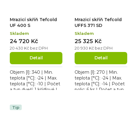
Mrazicí skříň Tefcold
Mrazicí skříň Tefcold
UF 400 S
UFFS 371 SD
Skladem
Skladem
24 720 Kč
25 325 Kč
20 430 Kč bez DPH
20 930 Kč bez DPH
Detail
Detail
Objem [l]: 340 | Min.
Objem [l]: 270 | Min.
teplota [°C]: -24 | Max.
teplota [°C]: -24 | Max.
teplota [°C]: -10 | Počet
teplota [°C]: -14 | Počet
a typ dveří: 1 křídlové |
polic: 6 ks | Počet a typ
Počet polic: 6 ks. Mrazicí
dveří: 1 křídlové. Mrazicí
skříň Tefcold UF 400 S,
skříň Tefcold UFFS 371
roční...
SD,...
Tip