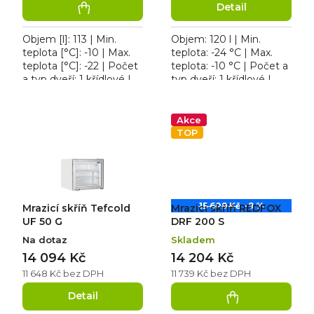
Detail
Objem [l]: 113 | Min.
Objem: 120 l | Min.
teplota [°C]: -10 | Max.
teplota: -24 °C | Max.
teplota [°C]: -22 | Počet
teplota: -10 °C | Počet a
a typ dveří: 1 křídlové |
typ dveří: 1 křídlové |
Počet polic: 3 ks. Skříň
Počet polic: 2 ks. Mrazicí
mrazicí REDFOX DRF
skříň Tefcold UF 200,
200, osvětlení...
zámek dveří...
Akce
TOP
15 609 Kč
–9 %
Mrazicí skříň Tefcold
Mrazicí skříň REDFOX
UF 50 G
DRF 200 S
Na dotaz
Skladem
14 094 Kč
14 204 Kč
11 648 Kč bez DPH
11 739 Kč bez DPH
Detail