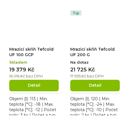
dveří: 1 křídlové. Roční
dveří: 1 křídlové. Mrazicí
spotřeba 592 kWh/rok,
skříň Tefcold UF 200 V,
osvětlení...
roční...
Tip
Mrazící skříň Tefcold
Mrazicí skříň Tefcold
UF 100 GCP
UF 200 G
Skladem
Na dotaz
19 379 Kč
21 725 Kč
16 016 Kč bez DPH
17 955 Kč bez DPH
Detail
Detail
Objem [l]: 113 | Min.
Objem [l]: 120 | Min.
teplota [°C]: -18 | Max.
teplota [°C]: -24 | Max.
teplota [°C]: -12 | Počet
teplota [°C]: -10 | Počet
polic: 3 ks | Počet a typ
polic: 2 ks | Počet a typ
dveří: 1 křídlové. Mrazící
dveří: 1 křídlové. Mrazicí
skříň Tefcold UF 100
skříň Tefcold UF 200 G,...