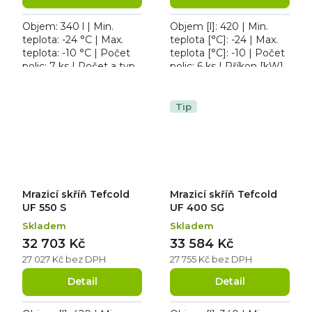
Objem: 340 l | Min.
Objem [l]: 420 | Min.
teplota: -24 °C | Max.
teplota [°C]: -24 | Max.
teplota: -10 °C | Počet
teplota [°C]: -10 | Počet
polic: 7 ks | Počet a typ
polic: 6 ks | Příkon [kW]:
dveří: 1 křídlové. Roční
0.19. Mrazicí skříň
spotřeba 1930 kWh/rok,
Tefcold UF 550, roční
osvětlení ano,...
spotřeba 818...
Tip
Mrazicí skříň Tefcold
Mrazicí skříň Tefcold
UF 550 S
UF 400 SG
Skladem
Skladem
32 703 Kč
33 584 Kč
27 027 Kč bez DPH
27 755 Kč bez DPH
Detail
Detail