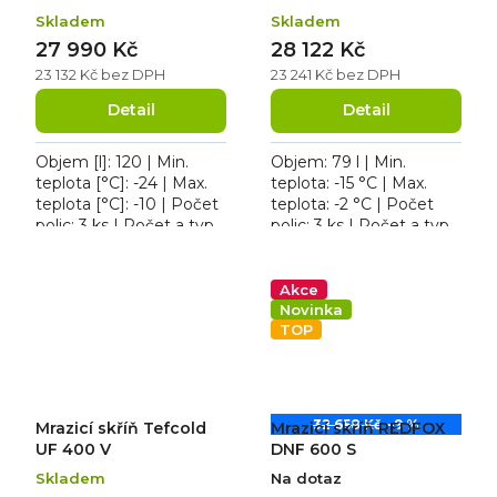
Skladem
Skladem
27 990 Kč
28 122 Kč
23 132 Kč bez DPH
23 241 Kč bez DPH
Detail
Detail
Objem [l]: 120 | Min.
Objem: 79 l | Min.
teplota [°C]: -24 | Max.
teplota: -15 °C | Max.
teplota [°C]: -10 | Počet
teplota: -2 °C | Počet
polic: 3 ks | Počet a typ
polic: 3 ks | Počet a typ
dveří: 1 křídlové. Mrazicí
dveří: 1 křídlové. Roční
skříň Tefcold UF 200
spotřeba 913 kWh/rok,
VSG, roční...
osvětlení ano,...
Akce
Novinka
TOP
32 658 Kč
–9 %
Mrazicí skříň Tefcold
Mrazicí skříň REDFOX
UF 400 V
DNF 600 S
Skladem
Na dotaz