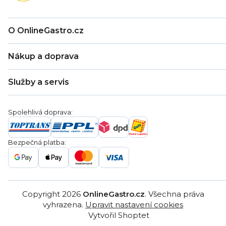
O OnlineGastro.cz
O nás
Nákup a doprava
Kontakty
Zákaznická podpora
Doprava a platba
Hodnocení obchodu
Služby a servis
Záruka
Věrnostní program
Nákup na splátky
Blog
Montáž
Obchodní podmínky
Servis a reklamace
Ochrana osobních údajů
Spolehlivá doprava:
Poptávka
Reklamační řády
Gastro projekty
Značky
Bezpečná platba:
Gastro velkoobchod
Copyright 2026
OnlineGastro.cz
. Všechna práva
vyhrazena.
Upravit nastavení cookies
Vytvořil Shoptet