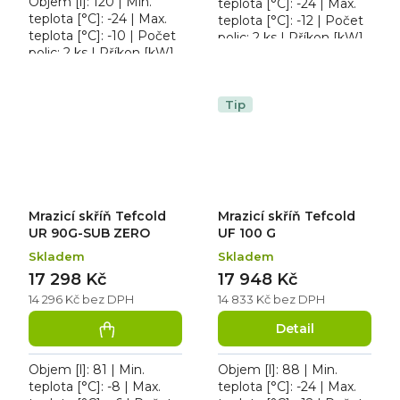
Objem [l]: 120 | Min.
teplota [°C]: -24 | Max.
teplota [°C]: -24 | Max.
teplota [°C]: -12 | Počet
teplota [°C]: -10 | Počet
polic: 2 ks | Příkon [kW]:
polic: 2 ks | Příkon [kW]:
0.154. Tefcold UF 50
0.105. Mrazicí skříň
GCP, roční spotřeba
Tefcold UF 200 S,
1031 kWh/rok,...
osvětlení ne,...
Tip
Mrazicí skříň Tefcold
Mrazicí skříň Tefcold
UR 90G-SUB ZERO
UF 100 G
Skladem
Skladem
17 298 Kč
17 948 Kč
14 296 Kč bez DPH
14 833 Kč bez DPH
Detail
Objem [l]: 81 | Min.
Objem [l]: 88 | Min.
teplota [°C]: -8 | Max.
teplota [°C]: -24 | Max.