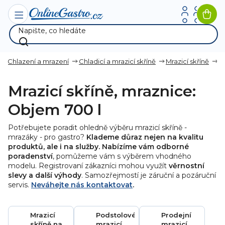
Přejít
na
Nák
obsah
koší
Chlazení a mrazení
Chladicí a mrazicí skříně
Mrazicí skříně
Mrazicí skříně, mraznice:
Objem 700 l
Potřebujete poradit ohledně výběru mrazicí skříně -
mrazáky - pro gastro?
Klademe důraz nejen na kvalitu
produktů, ale i na služby. Nabízíme vám odborné
poradenství
, pomůžeme vám s výběrem vhodného
modelu. Registrovaní zákazníci mohou využít
věrnostní
slevy a další výhody
. Samozřejmostí je záruční a pozáruční
servis.
Neváhejte nás kontaktovat
.
Mrazicí
Podstolové
Prodejní
skříně na
mrazicí
mrazicí