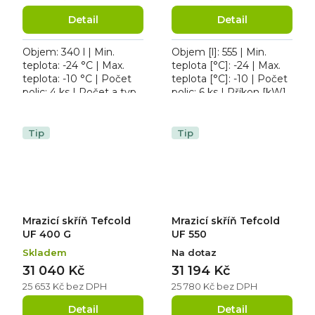
Detail
Detail
Objem: 340 l | Min.
Objem [l]: 555 | Min.
teplota: -24 °C | Max.
teplota [°C]: -24 | Max.
teplota: -10 °C | Počet
teplota [°C]: -10 | Počet
polic: 4 ks | Počet a typ
polic: 6 ks | Příkon [kW]:
dveří: 1 křídlové. Mrazicí
0.3. Mrazicí skříň Tefcold
skříň Tefcold UF 400 VS,
UF 600 S, roční
osvětlení...
spotřeba: 818...
Tip
Tip
Mrazicí skříň Tefcold
Mrazicí skříň Tefcold
UF 400 G
UF 550
Skladem
Na dotaz
31 040 Kč
31 194 Kč
25 653 Kč bez DPH
25 780 Kč bez DPH
Detail
Detail