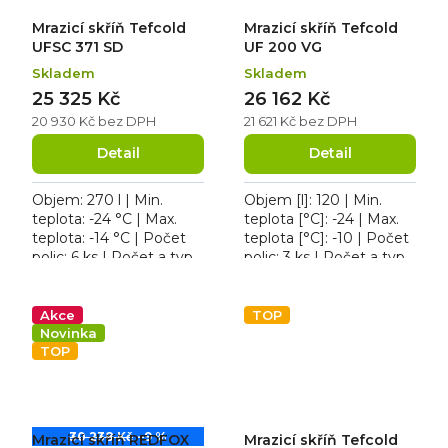
Mrazicí skříň Tefcold
Mrazicí skříň Tefcold
UFSC 371 SD
UF 200 VG
Skladem
Skladem
25 325 Kč
26 162 Kč
20 930 Kč bez DPH
21 621 Kč bez DPH
Detail
Detail
Objem: 270 l | Min.
Objem [l]: 120 | Min.
teplota: -24 °C | Max.
teplota [°C]: -24 | Max.
teplota: -14 °C | Počet
teplota [°C]: -10 | Počet
polic: 6 ks | Počet a typ
polic: 3 ks | Počet a typ
dveří: 1 křídlové. Roční
dveří: 1 křídlové. Mrazicí
spotřeba 789 kWh/rok,
skříň Tefcold UF 200
osvětlení ne,...
VG,...
Akce
TOP
Novinka
TOP
30 238 Kč
–9 %
Mrazicí skříň REDFOX
Mrazicí skříň Tefcold