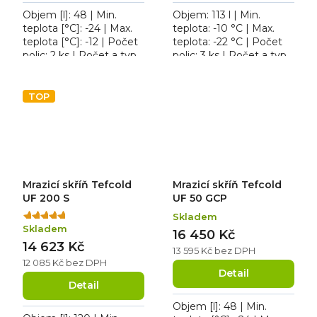
Objem [l]: 48 | Min.
Objem: 113 l | Min.
teplota [°C]: -24 | Max.
teplota: -10 °C | Max.
teplota [°C]: -12 | Počet
teplota: -22 °C | Počet
polic: 2 ks | Počet a typ
polic: 3 ks | Počet a typ
dveří: 1 křídlové. Tefcold
dveří: 1 křídlové. Mrazicí
UF 50 G, roční spotřeba
skříň REDFOX DRF 200
923...
S, roční...
TOP
Mrazicí skříň Tefcold
Mrazicí skříň Tefcold
UF 200 S
UF 50 GCP
Skladem
Průměrné
Skladem
hodnocení
16 450 Kč
14 623 Kč
produktu
13 595 Kč bez DPH
je
12 085 Kč bez DPH
5,0
Detail
Detail
z
5
Objem [l]: 48 | Min.
hvězdiček.