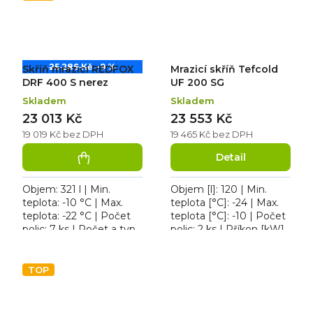
25 289 Kč
–9 %
Skříň mrazicí REDFOX
Mrazicí skříň Tefcold
DRF 400 S nerez
UF 200 SG
Skladem
Skladem
23 013 Kč
23 553 Kč
19 019 Kč bez DPH
19 465 Kč bez DPH
Detail
Objem: 321 l | Min.
Objem [l]: 120 | Min.
teplota: -10 °C | Max.
teplota [°C]: -24 | Max.
teplota: -22 °C | Počet
teplota [°C]: -10 | Počet
polic: 7 ks | Počet a typ
polic: 2 ks | Příkon [kW]:
dveří: 1 křídlové. Skříň
0.27. Mrazicí skříň
mrazicí REDFOX DRF
Tefcold UF 200 SG, roční
400 S nerez, roční...
spotřeba...
TOP