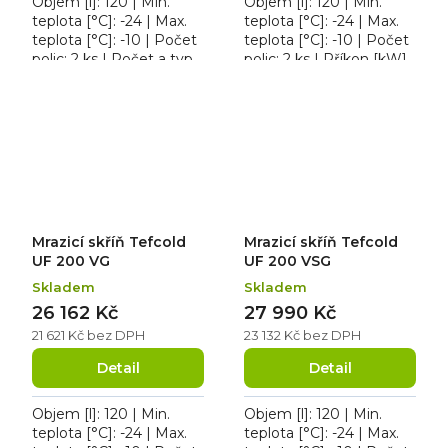
Objem [l]: 120 | Min.
Objem [l]: 120 | Min.
teplota [°C]: -24 | Max.
teplota [°C]: -24 | Max.
teplota [°C]: -10 | Počet
teplota [°C]: -10 | Počet
polic: 2 ks | Počet a typ
polic: 2 ks | Příkon [kW]:
dveří: 1 křídlové. Mrazicí
0.27. Mrazicí skříň
skříň Tefcold UF 200 G,...
Tefcold UF 200 SG, roční
spotřeba...
Mrazicí skříň Tefcold
Mrazicí skříň Tefcold
UF 200 VG
UF 200 VSG
Skladem
Skladem
26 162 Kč
27 990 Kč
21 621 Kč bez DPH
23 132 Kč bez DPH
Detail
Detail
Objem [l]: 120 | Min.
Objem [l]: 120 | Min.
teplota [°C]: -24 | Max.
teplota [°C]: -24 | Max.