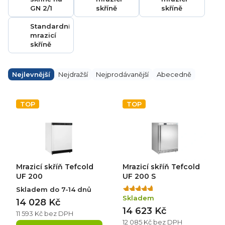
GN 2/1
skříně
skříně
Standardní
mrazicí
skříně
Ř
a
Nejlevnější
Nejdražší
Nejprodávanější
Abecedně
z
e
V
n
ý
TOP
TOP
í
p
p
i
r
s
o
p
d
r
u
o
k
d
Mrazicí skříň Tefcold
Mrazicí skříň Tefcold
t
u
ů
k
UF 200
UF 200 S
t
Skladem do 7-14 dnů
Průměrné
ů
Skladem
hodnocení
14 028 Kč
14 623 Kč
produktu
11 593 Kč bez DPH
je
12 085 Kč bez DPH