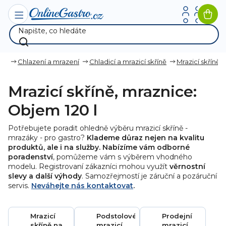
Přejít
na
Nák
obsah
koší
ana
Chlazení a mrazení
Chladicí a mrazicí skříně
Mrazicí skříně
Mrazicí skříně, mraznice:
Objem 120 l
Potřebujete poradit ohledně výběru mrazicí skříně -
mrazáky - pro gastro?
Klademe důraz nejen na kvalitu
produktů, ale i na služby. Nabízíme vám odborné
poradenství
, pomůžeme vám s výběrem vhodného
modelu. Registrovaní zákazníci mohou využít
věrnostní
slevy a další výhody
. Samozřejmostí je záruční a pozáruční
servis.
Neváhejte nás kontaktovat
.
Mrazicí
Podstolové
Prodejní
skříně na
mrazicí
mrazicí