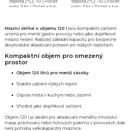
teplota [°C]: -10 | Počet
teplota [°C]: -10 | Počet
polic: 3 ks | Počet a typ
polic: 3 ks | Počet a typ
dveří: 1 křídlové. Mrazicí
dveří: 1 křídlové. Mrazicí
skříň Tefcold UF 200
skříň Tefcold UF 200
O
VG,...
VSG, roční...
v
Mrazicí skříně o objemu 120 l
jsou kompaktní zařízení
l
určená pro menší gastro provozy nebo jako doplňkové
á
mrazicí řešení. Nabízejí základní kapacitu pro bezpečné
d
dlouhodobé skladování potravin při nízkých teplotách.
a
Kompaktní objem pro omezený
c
prostor
í
p
Objem 120 litrů pro menší zásoby
r
v
Stabilní udržení nízkých teplot
k
Úspora místa v kuchyni nebo zázemí
y
v
Vhodné jako doplňkové zařízení
ý
p
Objem 120 l je ideální pro skladování menšího množství
i
masa, polotovarů nebo hotových pokrmů v provozech, kde
s
není potřeba velkokapacitní mraznice.