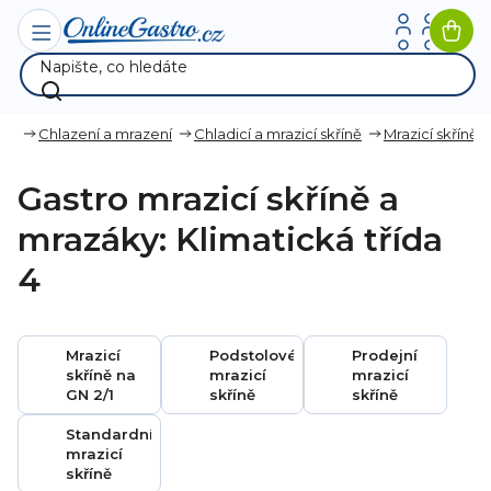
Přejít
na
Nák
obsah
koší
ana
Chlazení a mrazení
Chladicí a mrazicí skříně
Mrazicí skříně
Gastro mrazicí skříně a
mrazáky: Klimatická třída
4
Mrazicí
Podstolové
Prodejní
skříně na
mrazicí
mrazicí
GN 2/1
skříně
skříně
Standardní
mrazicí
skříně