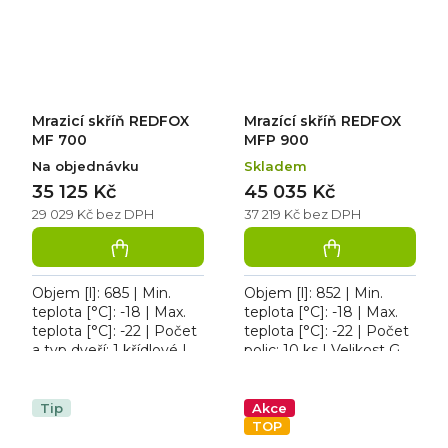
zámek...
Mrazicí skříň REDFOX
Mrazící skříň REDFOX
MF 700
MFP 900
Na objednávku
Skladem
35 125 Kč
45 035 Kč
29 029 Kč bez DPH
37 219 Kč bez DPH
Objem [l]: 685 | Min.
Objem [l]: 852 | Min.
teplota [°C]: -18 | Max.
teplota [°C]: -18 | Max.
teplota [°C]: -22 | Počet
teplota [°C]: -22 | Počet
a typ dveří: 1 křídlové |
polic: 10 ks | Velikost GN
Počet polic: 3 ks. Mrazicí
/ EN zařízení [mm]: EN
skříň REDFOX MF 700,...
600x400 | Příkon [kW]:
0,650....
Tip
Akce
TOP