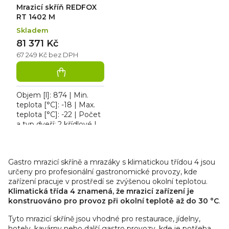
Mrazicí skříň REDFOX
RT 1402 M
Skladem
81 371 Kč
67 249 Kč bez DPH
Objem [l]: 874 | Min.
teplota [°C]: -18 | Max.
teplota [°C]: -22 | Počet
a typ dveří: 2 křídlové |
Počet polic: 6 ks |
Kapacita GN: 6 | Velikost
O
GN / EN...
v
Gastro mrazicí skříně a mrazáky s klimatickou třídou 4 jsou
l
určeny pro profesionální gastronomické provozy, kde
á
zařízení pracuje v prostředí se zvýšenou okolní teplotou.
d
Klimatická třída 4 znamená, že mrazicí zařízení je
konstruováno pro provoz při okolní teplotě až do 30 °C
a
.
c
Tyto mrazicí skříně jsou vhodné pro restaurace, jídelny,
í
hotely, kavárny nebo další gastro provozy, kde je potřeba