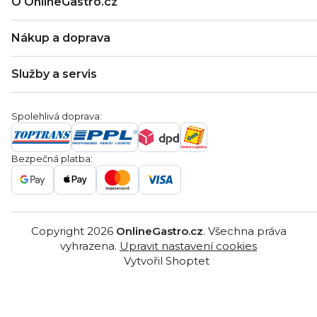
O OnlineGastro.cz
O nás
Nákup a doprava
Kontakty
Zákaznická podpora
Doprava a platba
Hodnocení obchodu
Služby a servis
Záruka
Věrnostní program
Nákup na splátky
Blog
Montáž
Obchodní podmínky
Servis a reklamace
Ochrana osobních údajů
Spolehlivá doprava:
Poptávka
Reklamační řády
Gastro projekty
Značky
Bezpečná platba:
Gastro velkoobchod
Copyright 2026
OnlineGastro.cz
. Všechna práva
vyhrazena.
Upravit nastavení cookies
Vytvořil Shoptet