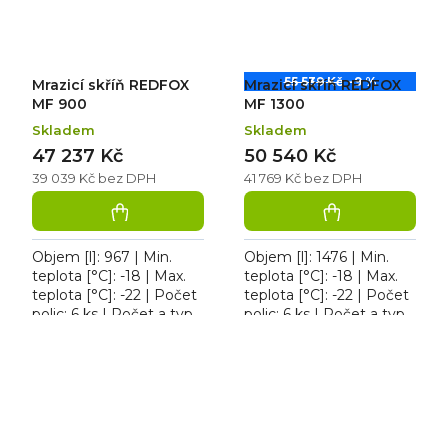
55 539 Kč
–9 %
Mrazicí skříň REDFOX
Mrazicí skříň REDFOX
MF 900
MF 1300
Skladem
Skladem
47 237 Kč
50 540 Kč
39 039 Kč bez DPH
41 769 Kč bez DPH
Objem [l]: 967 | Min.
Objem [l]: 1476 | Min.
teplota [°C]: -18 | Max.
teplota [°C]: -18 | Max.
teplota [°C]: -22 | Počet
teplota [°C]: -22 | Počet
polic: 6 ks | Počet a typ
polic: 6 ks | Počet a typ
dveří: 2 křídlové |
dveří: 2 křídlové. Mrazicí
Velikost GN / EN
skříň REDFOX MF
zařízení [mm]: GN 2/1...
1300,...