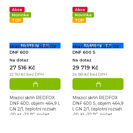
REDFOX DRF 400,
mrazicí REDFOX DRF
roční spotřeba...
400 S nerez, roční...
Akce
Akce
Novinka
Novinka
TOP
TOP
30 238 Kč
–9 %
32 658 Kč
–9 %
Mrazicí skříň REDFOX
Mrazicí skříň REDFOX
DNF 600
DNF 600 S
Na dotaz
Na dotaz
27 516 Kč
29 719 Kč
22 741 Kč bez DPH
24 561 Kč bez DPH
Mrazicí skříň REDFOX
Mrazicí skříň REDFOX
DNF 600, objem 464,9 l,
DNF 600 S, objem 464,9
GN 2/1, teplotní rozsah
l, GN 2/1, teplotní rozsah
-10 až -22 °C, počet
-10 až -22 °C, počet
roštů 7 ks, roční
roštů 7 ks, roční
spotřeba 820 kWh, bez
spotřeba 820 kWh, bez
vnitřního osvětlení,
vnitřního osvětlení,...