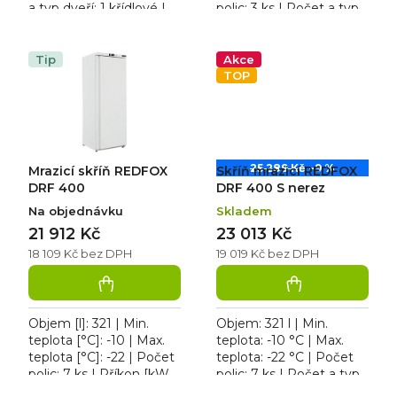
a typ dveří: 1 křídlové |
polic: 3 ks | Počet a typ
Počet polic: 3 ks. Skříň
dveří: 1 křídlové. Mrazicí
mrazicí REDFOX DRF
skříň REDFOX DRF 200
200, osvětlení...
S, roční...
Tip
Akce
TOP
25 289 Kč
–9 %
Mrazicí skříň REDFOX
Skříň mrazicí REDFOX
DRF 400
DRF 400 S nerez
Na objednávku
Skladem
21 912 Kč
23 013 Kč
18 109 Kč bez DPH
19 019 Kč bez DPH
Objem [l]: 321 | Min.
Objem: 321 l | Min.
teplota [°C]: -10 | Max.
teplota: -10 °C | Max.
teplota [°C]: -22 | Počet
teplota: -22 °C | Počet
polic: 7 ks | Příkon [kW]:
polic: 7 ks | Počet a typ
0,170. Skříň mrazicí
dveří: 1 křídlové. Skříň