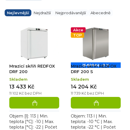
Ř
a
Nejlevnější
Nejdražší
Nejprodávanější
Abecedně
z
e
V
n
ý
Akce
í
p
TOP
p
i
r
s
o
p
d
r
u
o
k
d
15 609 Kč
–9 %
Mrazicí skříň REDFOX
Mrazicí skříň REDFOX
t
u
ů
k
DRF 200
DRF 200 S
t
Skladem
Skladem
ů
13 433 Kč
14 204 Kč
11 102 Kč bez DPH
11 739 Kč bez DPH
Objem [l]: 113 | Min.
Objem: 113 l | Min.
teplota [°C]: -10 | Max.
teplota: -10 °C | Max.
teplota [°C]: -22 | Počet
teplota: -22 °C | Počet