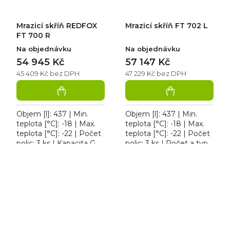
Mrazicí skříň REDFOX
Mrazicí skříň FT 702 L
FT 700 R
Na objednávku
Na objednávku
54 945 Kč
57 147 Kč
45 409 Kč bez DPH
47 229 Kč bez DPH
Objem [l]: 437 | Min.
Objem [l]: 437 | Min.
teplota [°C]: -18 | Max.
teplota [°C]: -18 | Max.
teplota [°C]: -22 | Počet
teplota [°C]: -22 | Počet
polic: 3 ks | Kapacita GN:
polic: 3 ks | Počet a typ
3. Mrazicí skříň REDFOX
dveří: 1 křídlové. Mrazicí
FT 700 R, energetická
skříň FT 702 L,
třída D,...
energetická...