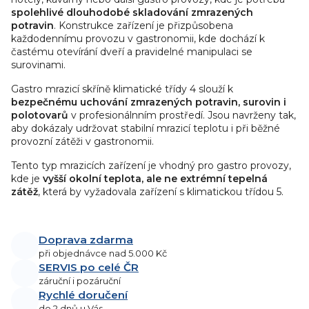
p
spolehlivé dlouhodobé skladování zmrazených
r
potravin
. Konstrukce zařízení je přizpůsobena
v
každodennímu provozu v gastronomii, kde dochází k
častému otevírání dveří a pravidelné manipulaci se
k
surovinami.
y
v
Gastro mrazicí skříně klimatické třídy 4 slouží k
ý
bezpečnému uchování zmrazených potravin, surovin i
p
polotovarů
v profesionálnním prostředí. Jsou navrženy tak,
aby dokázaly udržovat stabilní mrazicí teplotu i při běžné
i
provozní zátěži v gastronomii.
s
u
Tento typ mrazicích zařízení je vhodný pro gastro provozy,
kde je
vyšší okolní teplota, ale ne extrémní tepelná
zátěž
, která by vyžadovala zařízení s klimatickou třídou 5.
Doprava zdarma
při objednávce nad 5.000 Kč
SERVIS po celé ČR
záruční i pozáruční
Rychlé doručení
do 2 dnů u Vás