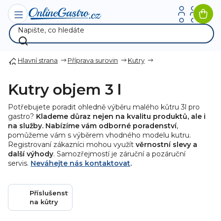
Přejít
na
Nák
obsah
koší
Hlavní strana
Příprava surovin
Kutry
Kutry objem 3 l
Potřebujete poradit ohledně výběru malého kůtru 3l pro
gastro?
Klademe důraz nejen na kvalitu produktů, ale i
na služby. Nabízíme vám odborné poradenství
,
pomůžeme vám s výběrem vhodného modelu kutru.
Registrovaní zákazníci mohou využít
věrnostní slevy a
další výhody
. Samozřejmostí je záruční a pozáruční
servis.
Neváhejte nás kontaktovat
.
Příslušenství
na kůtry