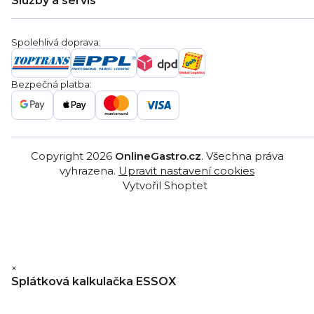
Služby a servis
Záruka
Věrnostní program
Nákup na splátky
Blog
Montáž
Obchodní podmínky
Servis a reklamace
Ochrana osobních údajů
Spolehlivá doprava:
Poptávka
Reklamační řády
Gastro projekty
Značky
Bezpečná platba:
Gastro velkoobchod
Copyright 2026
OnlineGastro.cz
. Všechna práva
vyhrazena.
Upravit nastavení cookies
Vytvořil Shoptet
×
Splátková kalkulačka ESSOX