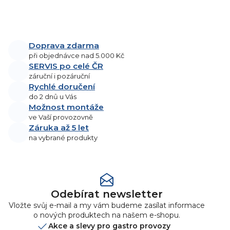
pro páky (2x 0,5l
pro páky (2x 0,5l
/1,5kW) a jeden
/1,5kW) a jeden
O
objemnější (10,5l/3kW)
objemnější (1,5l/3kW) pro
v
pro dostatečné...
dostatečné...
l
Doprava zdarma
á
při objednávce nad 5.000 Kč
d
SERVIS po celé ČR
a
záruční i pozáruční
Rychlé doručení
c
do 2 dnů u Vás
í
Možnost montáže
p
ve Vaší provozovně
r
Záruka až 5 let
v
na vybrané produkty
k
y
v
ý
p
Odebírat newsletter
i
Vložte svůj e-mail a my vám budeme zasílat informace
s
o nových produktech na našem e-shopu.
u
Akce a slevy pro gastro provozy