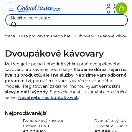
Přejít
na
Nák
obsah
koší
ní strana
Vše pro kavárnu nebo bar
Kávovary
Pákové kávovar
Dvoupákové kávovary
Potřebujete poradit ohledně výběru profi dvoupákového
kávovaru pro kavárny nebo bary?
Klademe důraz nejen na
kvalitu produktů, ale i na služby. Nabízíme vám odborné
poradenství
, pomůžeme vám s výběrem vhodného
modelu. Registrovaní zákazníci mohou využít
věrnostní
slevy a další výhody
. Samozřejmostí je záruční a pozáruční
servis.
Neváhejte nás kontaktovat
.
Nejprodávanější
Dvoupákový kávovar
Dvoupákový kávov
Caravel II CV TC
COMPASS DualBoile
62 228 Kč
87 386 Kč