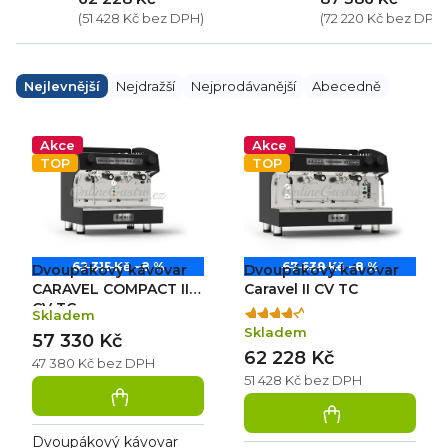
(51 428 Kč bez DPH)
(72 220 Kč bez DPH)
Ř
a
Nejlevnější
Nejdražší
Nejprodávanější
Abecedně
z
e
V
n
ý
Akce
Akce
í
p
TOP
TOP
p
i
r
s
o
p
d
r
u
o
k
d
62 315 Kč
–8 %
67 639 Kč
–8 %
Dvoupákový kávovar
Dvoupákový kávovar
t
u
ů
k
CARAVEL COMPACT II
Caravel II CV TC
t
CV TC
Skladem
Průměrné
ů
Skladem
hodnocení
57 330 Kč
62 228 Kč
produktu
47 380 Kč bez DPH
je
51 428 Kč bez DPH
4,3
z
5
Dvoupákový kávovar