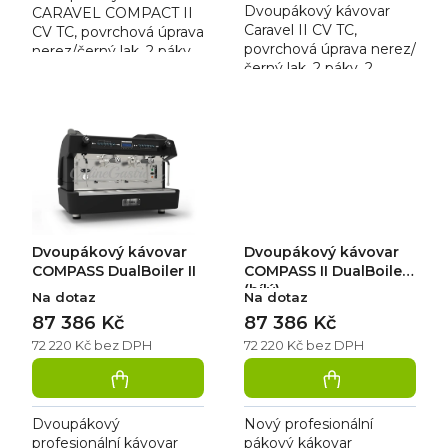
hvězdiček.
Dvoupákový kávovar
CARAVEL COMPACT II
Caravel II CV TC,
CV TC, povrchová úprava
povrchová úprava nerez/
nerez/černý lak, 2 páky,
černý lak, 2 páky, 2
vývod páry 1x, vývod
vývody páry, vývod
horké vody ano, bojler 6
horké vody ano, bojler 11
l, ohřev šálků ano,...
l, ohřev šálků ano,
připojení...
Dvoupákový kávovar
Dvoupákový kávovar
COMPASS DualBoiler II
COMPASS II DualBoiler
(bílý)
Na dotaz
Na dotaz
87 386 Kč
87 386 Kč
72 220 Kč bez DPH
72 220 Kč bez DPH
Dvoupákový
Nový profesionální
profesionální kávovar
pákový kákovar