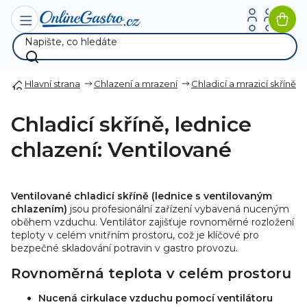
Přejít
na
Nák
obsah
koší
Hlavní strana
Chlazení a mrazení
Chladicí a mrazicí skříně
Chladicí skříně, lednice
chlazení: Ventilované
Ventilované chladicí skříně (lednice s ventilovaným
chlazením)
jsou profesionální zařízení vybavená nuceným
oběhem vzduchu. Ventilátor zajišťuje rovnoměrné rozložení
teploty v celém vnitřním prostoru, což je klíčové pro
bezpečné skladování potravin v gastro provozu.
Rovnoměrná teplota v celém prostoru
Nucená cirkulace vzduchu pomocí ventilátoru