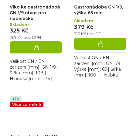
Víko ke gastronádobě
Gastronádoba GN 1/9,
GN 1/9 otvor pro
výška 65 mm
naběračku
Skladem
Skladem
379 Kč
325 Kč
313 Kč bez DPH
269 Kč bez DPH
Velikost GN / EN
Velikost GN / EN
zařízení [mm]: GN 1/9 |
zařízení [mm]: GN 1/9 |
Výška [mm]: 65 | Šířka
Šířka [mm]: 108 |
[mm]: 108 | Hloubka
Hloubka [mm]: 176 |
[mm]: 176.
Výška [mm]: 20. Víko
Gastronádoba 1/9
GN 1/9 otvor pro
naběračku
Tip
Více za méně