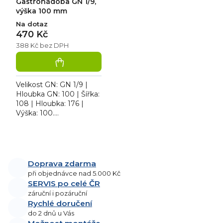
Gastronádoba GN 1/9,
výška 100 mm
Na dotaz
470 Kč
388 Kč bez DPH
Velikost GN: GN 1/9 |
Hloubka GN: 100 | Šířka:
108 | Hloubka: 176 |
Výška: 100.
Gastronádoba 1/9,
rozměr v cm: 17,6 x 10,8
O
x 10
v
l
Doprava zdarma
á
při objednávce nad 5.000 Kč
d
SERVIS po celé ČR
a
záruční i pozáruční
Rychlé doručení
c
do 2 dnů u Vás
í