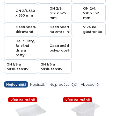
GN 2/3,
GN 2/4,
GN 2/1, 530
352 x 325
530 x 162
x 650 mm
mm
mm
Gastronádoby
Gastronádoby
Víka ke
děrované
na zmrzlinu
gastronádobám
Dělící lišty,
falešná
Gastronádoby
dna a
polypropylenové
rošty
GN 1/3 a
GN 1/6 a
příslušenství
příslušenství
Ř
a
Nejlevnější
Nejdražší
Nejprodávanější
Abecedně
z
e
V
n
ý
Více za méně
Více za méně
í
p
p
i
r
s
o
p