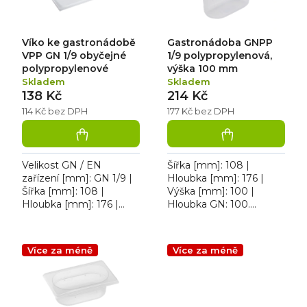
d
r
u
o
k
d
Víko ke gastronádobě
Gastronádoba GNPP
t
u
ů
k
VPP GN 1/9 obyčejné
1/9 polypropylenová,
t
polypropylenové
výška 100 mm
ů
Skladem
Skladem
138 Kč
214 Kč
114 Kč bez DPH
177 Kč bez DPH
Velikost GN / EN
Šířka [mm]: 108 |
zařízení [mm]: GN 1/9 |
Hloubka [mm]: 176 |
Šířka [mm]: 108 |
Výška [mm]: 100 |
Hloubka [mm]: 176 |
Hloubka GN: 100.
Výška [mm]: 20. Víko
Gastronádoba plná
polypropylenové GN 1/9
polypropylenová 1/9; 1 L
Více za méně
Více za méně