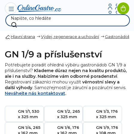
Přejít
na
Nák
obsah
koší
Hlavní strana
Výdej, regenerace a uchování
Gastronádoby
GN 1/9 a příslušenství
Potřebujete poradit ohledně výběru gastronádob GN 1/9 a
příslušenství?
Klademe důraz nejen na kvalitu produktů,
ale i na služby. Nabízíme vám odborné poradenství
.
Registrovaní zákazníci mohou využít
věrnostní slevy a
další výhody
. Samozřejmostí je záruční a pozáruční servis.
Neváhejte nás kontaktovat
.
GN 1/1, 530
GN 1/2, 265
GN 1/3, 176
x 325 mm
x 325 mm
x 325 mm
GN 1/4, 265
GN 1/6, 176
GN 1/9, 176
x 162 mm
x 162 mm
x 108 mm