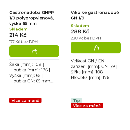
Gastronádoba GNPP
Víko ke gastronádobě
1/9 polypropylenová,
GN 1/9
výška 65 mm
Skladem
Skladem
288 Kč
214 Kč
238 Kč bez DPH
177 Kč bez DPH
Velikost GN / EN
Šířka [mm]: 108 |
zařízení [mm]: GN 1/9 |
Hloubka [mm]: 176 |
Šířka [mm]: 108 |
Výška [mm]: 65 |
Hloubka [mm]: 176 |
Hloubka GN: 65 mm.
Výška [mm]: 20. GN 1/9
Gastronádoba plná
víko gastronádoby
polypropylenová 1/9; 0,6
L
Více za méně
Tip
Více za méně