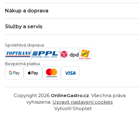
O nás
Nákup a doprava
Kontakty
Zákaznická podpora
Doprava a platba
Hodnocení obchodu
Služby a servis
Záruka
Věrnostní program
Nákup na splátky
Blog
Montáž
Obchodní podmínky
Servis a reklamace
Ochrana osobních údajů
Spolehlivá doprava:
Poptávka
Reklamační řády
Gastro projekty
Značky
Bezpečná platba:
Gastro velkoobchod
Copyright 2026
OnlineGastro.cz
. Všechna práva
vyhrazena.
Upravit nastavení cookies
Vytvořil Shoptet