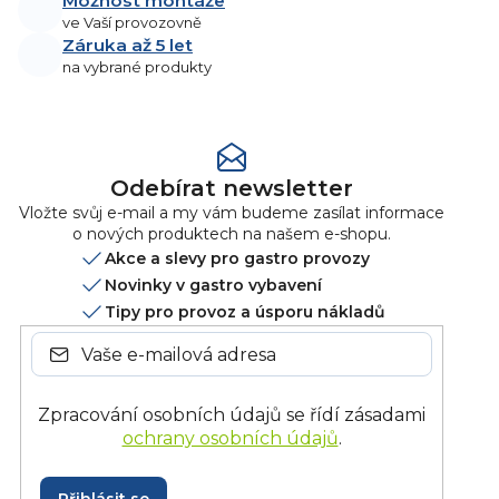
Možnost montáže
p
ve Vaší provozovně
r
Záruka až 5 let
v
na vybrané produkty
k
y
v
ý
p
Odebírat newsletter
i
Vložte svůj e-mail a my vám budeme zasílat informace
s
o nových produktech na našem e-shopu.
u
Akce a slevy pro gastro provozy
Novinky v gastro vybavení
Tipy pro provoz a úsporu nákladů
Zpracování osobních údajů se řídí zásadami
ochrany osobních údajů
.
Přihlásit se