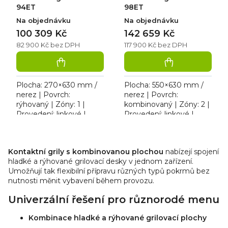
94ET
98ET
Na objednávku
Na objednávku
100 309 Kč
142 659 Kč
82 900 Kč bez DPH
117 900 Kč bez DPH
Plocha: 270×630 mm /
Plocha: 550×630 mm /
nerez | Povrch:
nerez | Povrch:
rýhovaný | Zóny: 1 |
kombinovaný | Zóny: 2 |
Provedení: linkové |
Provedení: linkové |
Rozměr: 400×900×280
Rozměr: 800×900×280
mm | 400 V / 5,415 kW.
mm | 400 V / 10,83 kW.
O
Linkový kontaktní gril s...
Široký dvojitý kontaktní
v
Kontaktní grily s kombinovanou plochou
nabízejí spojení
gril do...
l
hladké a rýhované grilovací desky v jednom zařízení.
á
Umožňují tak flexibilní přípravu různých typů pokrmů bez
d
nutnosti měnit vybavení během provozu.
a
Univerzální řešení pro různorodé menu
c
í
Kombinace hladké a rýhované grilovací plochy
p