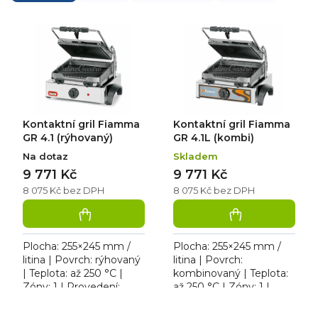
z
e
V
n
ý
í
p
p
i
r
s
o
p
d
r
u
o
k
d
Kontaktní gril Fiamma
Kontaktní gril Fiamma
t
u
ů
k
GR 4.1 (rýhovaný)
GR 4.1L (kombi)
t
Na dotaz
Skladem
ů
9 771 Kč
9 771 Kč
8 075 Kč bez DPH
8 075 Kč bez DPH
Plocha: 255×245 mm /
Plocha: 255×245 mm /
litina | Povrch: rýhovaný
litina | Povrch:
| Teplota: až 250 °C |
kombinovaný | Teplota:
Zóny: 1 | Provedení:
až 250 °C | Zóny: 1 |
stolní | Rozměr:
Provedení: stolní |
400×430×240 mm | 230
Rozměr: 400×430×240