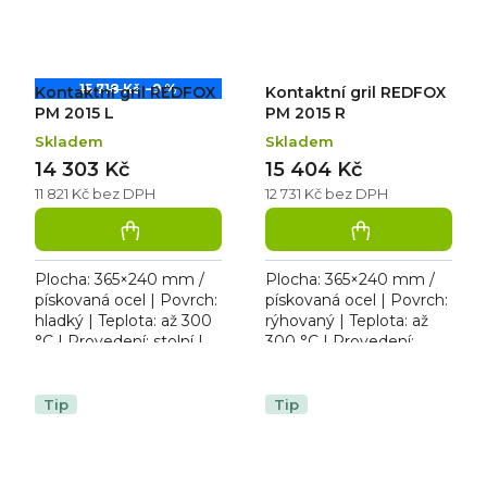
15 718 Kč
–9 %
Kontaktní gril REDFOX
Kontaktní gril REDFOX
PM 2015 L
PM 2015 R
Skladem
Skladem
14 303 Kč
15 404 Kč
11 821 Kč bez DPH
12 731 Kč bez DPH
Plocha: 365×240 mm /
Plocha: 365×240 mm /
pískovaná ocel | Povrch:
pískovaná ocel | Povrch:
hladký | Teplota: až 300
rýhovaný | Teplota: až
°C | Provedení: stolní |
300 °C | Provedení:
Rozměr: 409×407×186
stolní | Rozměr:
mm | 230 V / 3 kW.
409×407×186 mm | 230
Kontaktní gril s...
V / 3 kW. Kontaktní gril
Tip
Tip
s...