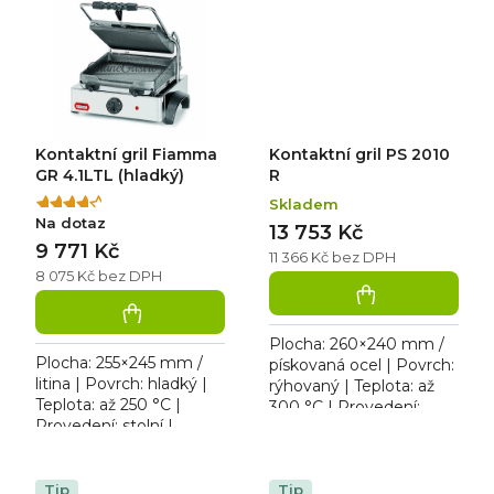
V / 1,8 kW. Kontaktní gril
mm | 230 V / 1,8 kW.
s...
Kontaktní...
Kontaktní gril Fiamma
Kontaktní gril PS 2010
GR 4.1LTL (hladký)
R
Skladem
Průměrné
Na dotaz
hodnocení
13 753 Kč
9 771 Kč
produktu
11 366 Kč bez DPH
je
8 075 Kč bez DPH
4,0
z
5
Plocha: 260×240 mm /
hvězdiček.
Plocha: 255×245 mm /
pískovaná ocel | Povrch:
litina | Povrch: hladký |
rýhovaný | Teplota: až
Teplota: až 250 °C |
300 °C | Provedení:
Provedení: stolní |
stolní | Rozměr:
Rozměr: 400×430×240
304×407×189 mm | 230
mm | 230 V / 1,8 kW.
V / 3 kW. Kontaktní gril
Kontaktní gril s hladkou...
Tip
s...
Tip