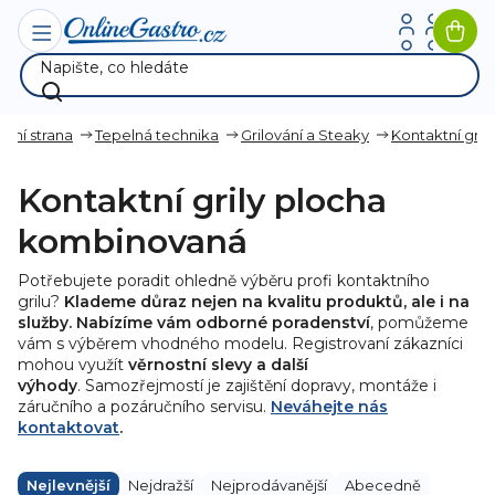
Přejít
na
Nák
obsah
koší
avní strana
Tepelná technika
Grilování a Steaky
Kontaktní grily
Kontaktní grily plocha
kombinovaná
Potřebujete poradit ohledně výběru profi kontaktního
grilu?
Klademe důraz nejen na kvalitu produktů, ale i na
služby. Nabízíme vám odborné poradenství
, pomůžeme
vám s výběrem vhodného modelu. Registrovaní zákazníci
mohou využít
věrnostní slevy a další
výhody
. Samozřejmostí je zajištění dopravy, montáže i
záručního a pozáručního servisu.
Neváhejte nás
kontaktovat
.
Ř
a
Nejlevnější
Nejdražší
Nejprodávanější
Abecedně