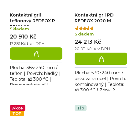
Kontaktní gril
Kontaktní gril PD
teflonový REDFOX PM
REDFOX 2020 M
2015 LTF
Skladem
Průměrné
Skladem
hodnocení
20 910 Kč
24 213 Kč
produktu
17 281 Kč bez DPH
je
20 011 Kč bez DPH
5,0
z
5
Plocha: 365×240 mm /
hvězdiček.
Plocha: 570×240 mm /
teflon | Povrch: hladký |
pískovaná ocel | Povrch:
Teplota: až 300 °C |
kombinovaný | Teplota:
Provedení: stolní |
až 300 °C | Zóny: 2 |
Rozměr: 409×400×210
Provedení: stolní |
mm | 230 V / 3 kW.
Rozměr: 614×433×186
Jednoplošný kontaktní
mm | 400 V / 6,0 kW....
gril s...
Akce
Tip
TOP