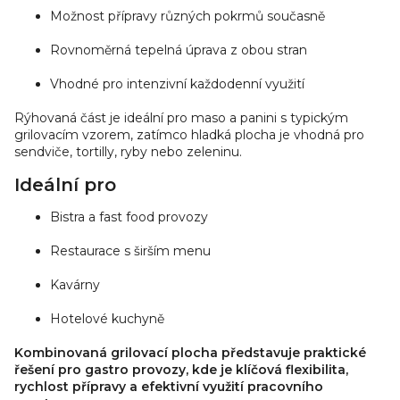
r
Možnost přípravy různých pokrmů současně
v
Rovnoměrná tepelná úprava z obou stran
k
y
Vhodné pro intenzivní každodenní využití
v
ý
Rýhovaná část je ideální pro maso a panini s typickým
p
grilovacím vzorem, zatímco hladká plocha je vhodná pro
i
sendviče, tortilly, ryby nebo zeleninu.
s
Ideální pro
u
Bistra a fast food provozy
Restaurace s širším menu
Kavárny
Hotelové kuchyně
Kombinovaná grilovací plocha představuje praktické
řešení pro gastro provozy, kde je klíčová flexibilita,
rychlost přípravy a efektivní využití pracovního