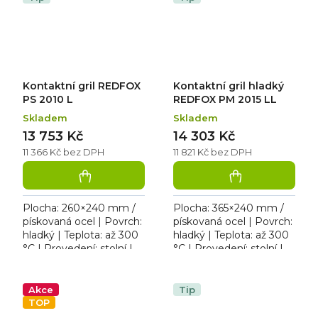
Kontaktní gril REDFOX
Kontaktní gril hladký
PS 2010 L
REDFOX PM 2015 LL
Skladem
Skladem
13 753 Kč
14 303 Kč
11 366 Kč bez DPH
11 821 Kč bez DPH
Plocha: 260×240 mm /
Plocha: 365×240 mm /
pískovaná ocel | Povrch:
pískovaná ocel | Povrch:
hladký | Teplota: až 300
hladký | Teplota: až 300
°C | Provedení: stolní |
°C | Provedení: stolní |
Rozměr: 304×407×186
Rozměr: 409×407×186
mm | 230 V / 3 kW.
mm | 230 V / 3 kW.
Kontaktní gril s...
Kontaktní gril s...
Akce
Tip
TOP