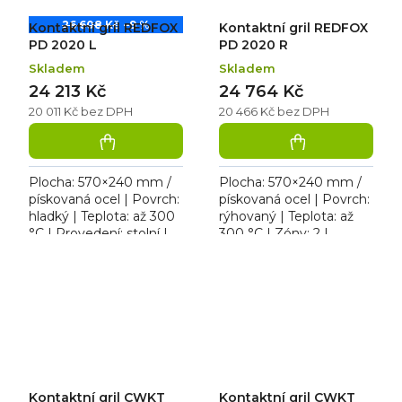
26 608 Kč
–9 %
Kontaktní gril REDFOX
Kontaktní gril REDFOX
PD 2020 L
PD 2020 R
Skladem
Skladem
24 213 Kč
24 764 Kč
20 011 Kč bez DPH
20 466 Kč bez DPH
Plocha: 570×240 mm /
Plocha: 570×240 mm /
pískovaná ocel | Povrch:
pískovaná ocel | Povrch:
hladký | Teplota: až 300
rýhovaný | Teplota: až
°C | Provedení: stolní |
300 °C | Zóny: 2 |
Rozměr: 614×433×195
Provedení: stolní |
mm | 400 V / 6 kW.
Rozměr: 614×433×186
Dvojitý kontaktní gril...
mm | 400 V / 6,0 kW.
Výkonný...
Kontaktní gril CWKT
Kontaktní gril CWKT