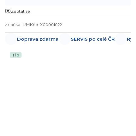
Zeptat se
Značka:
RM
Kód:
X00001022
Doprava zdarma
SERVIS po celé ČR
Ryc
Tip