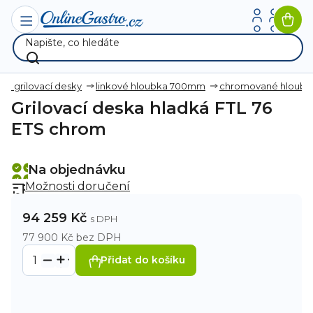
Přejít
na
Nák
obsah
koší
cké grilovací desky
linkové hloubka 700mm
chromované hloub
Grilovací deska hladká FTL 76
ETS chrom
Na objednávku
Možnosti doručení
94 259 Kč
77 900 Kč bez DPH
Přidat do košíku