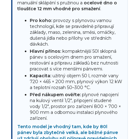
manuální sklápění s pružinou a
ocelové dno o
tloušťce 12 mm vhodné pro smažení
.
Pro koho:
provozy s plynovou varnou
technologií, kde se pravidelně připravují
základy, maso, zelenina, směsi, omáčky,
dušená jídla nebo přílohy ve středních
dávkách.
Hlavní přínos:
kompaktnější 50l sklopná
pánev s ocelovým dnem pro smažení,
restování a přípravu základů bez nutnosti
pracovat s více menšími pánvemi.
Kapacita:
užitný objem 50 l, rozměr vany
720 × 465 × 200 mm, plynový výkon 12 kW
a teplotní rozsah 50–300 °C.
Před nákupem ověřte:
plynové napojení
na kulový ventil 1/2", připojení studené
vody 1/2", prostor pro zařízení 800 × 700 ×
900 mm a odbornou instalaci plynového
zařízení.
Tento model je vhodný tam, kde by 80l
pánev byla zbytečně velká, ale běžné pánve
už zdržují obsluhu při přípravě pravidelných