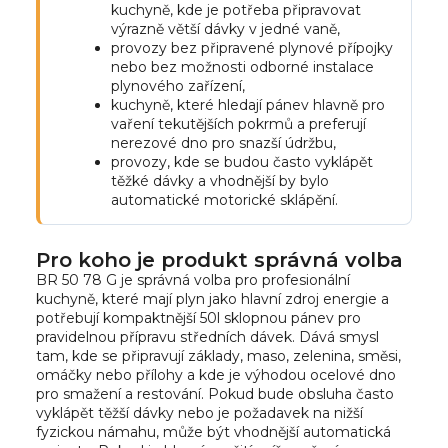
kuchyně, kde je potřeba připravovat
výrazně větší dávky v jedné vaně,
provozy bez připravené plynové přípojky
nebo bez možnosti odborné instalace
plynového zařízení,
kuchyně, které hledají pánev hlavně pro
vaření tekutějších pokrmů a preferují
nerezové dno pro snazší údržbu,
provozy, kde se budou často vyklápět
těžké dávky a vhodnější by bylo
automatické motorické sklápění.
Pro koho je produkt správná volba
BR 50 78 G je správná volba pro profesionální
kuchyně, které mají plyn jako hlavní zdroj energie a
potřebují kompaktnější 50l sklopnou pánev pro
pravidelnou přípravu středních dávek. Dává smysl
tam, kde se připravují základy, maso, zelenina, směsi,
omáčky nebo přílohy a kde je výhodou ocelové dno
pro smažení a restování. Pokud bude obsluha často
vyklápět těžší dávky nebo je požadavek na nižší
fyzickou námahu, může být vhodnější automatická