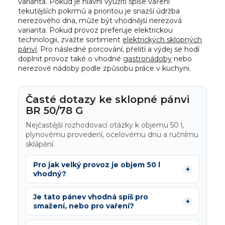
varianta. Pokud je hlavní využití spíše vaření
tekutějších pokrmů a prioritou je snazší údržba
nerezového dna, může být vhodnější nerezová
varianta. Pokud provoz preferuje elektrickou
technologii, zvažte sortiment
elektrických sklopných
pánví
. Pro následné porcování, přelití a výdej se hodí
doplnit provoz také o vhodné
gastronádoby
nebo
nerezové nádoby podle způsobu práce v kuchyni.
Časté dotazy ke sklopné pánvi
BR 50/78 G
Nejčastější rozhodovací otázky k objemu 50 l,
plynovému provedení, ocelovému dnu a ručnímu
sklápění.
Pro jak velký provoz je objem 50 l
vhodný?
Je tato pánev vhodná spíš pro
smažení, nebo pro vaření?