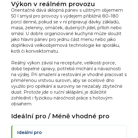
Výkon v reálném provozu
Orientačně dává sklopná pánev s užitným objemem
50 l smysl pro provozy s výdejem přibližně 80–180
porcí denně, pokud se v ní připravují dávky základů,
masa, zeleniny, omáček, dušených jídel, příloh nebo
směsí. U dobře organizované kuchyně může sloužit
jako hlavní pánev pro jednu část menu nebo jako
doplňková velkoobjemová technologie ke sporáku,
kotli či konvektomatu.
Reálný výkon závisí na receptuře, velikosti porce,
době tepelné úpravy, potřebě míchání a návaznosti
na výdej. Při smažení a restování je vhodné pracovat s
přiměřenou vrstvou surovin, aby se ocelové dno
využilo pro opékání a suroviny se nezačaly zbytečně
dusit. Protože jde o ruční sklápění, je důležité
zohlednit i fyzickou náročnost práce s hotovým
obsahem.
Ideální pro / Méně vhodné pro
Ideální pro