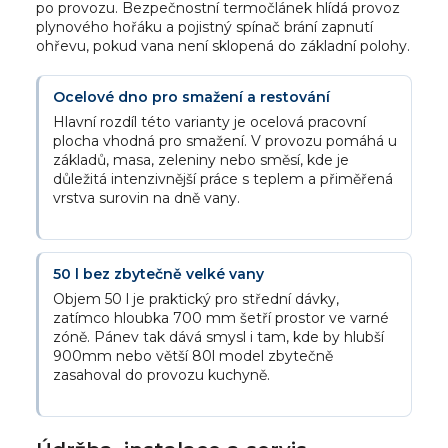
po provozu. Bezpečnostní termočlánek hlídá provoz
plynového hořáku a pojistný spínač brání zapnutí
ohřevu, pokud vana není sklopená do základní polohy.
Ocelové dno pro smažení a restování
Hlavní rozdíl této varianty je ocelová pracovní
plocha vhodná pro smažení. V provozu pomáhá u
základů, masa, zeleniny nebo směsí, kde je
důležitá intenzivnější práce s teplem a přiměřená
vrstva surovin na dně vany.
50 l bez zbytečně velké vany
Objem 50 l je praktický pro střední dávky,
zatímco hloubka 700 mm šetří prostor ve varné
zóně. Pánev tak dává smysl i tam, kde by hlubší
900mm nebo větší 80l model zbytečně
zasahoval do provozu kuchyně.