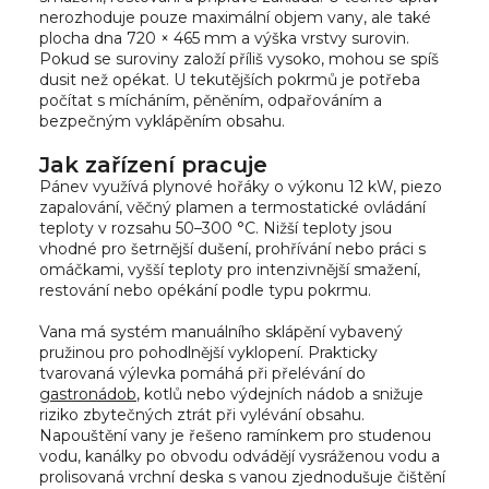
nerozhoduje pouze maximální objem vany, ale také
plocha dna 720 × 465 mm a výška vrstvy surovin.
Pokud se suroviny založí příliš vysoko, mohou se spíš
dusit než opékat. U tekutějších pokrmů je potřeba
počítat s mícháním, pěněním, odpařováním a
bezpečným vyklápěním obsahu.
Jak zařízení pracuje
Pánev využívá plynové hořáky o výkonu 12 kW, piezo
zapalování, věčný plamen a termostatické ovládání
teploty v rozsahu 50–300 °C. Nižší teploty jsou
vhodné pro šetrnější dušení, prohřívání nebo práci s
omáčkami, vyšší teploty pro intenzivnější smažení,
restování nebo opékání podle typu pokrmu.
Vana má systém manuálního sklápění vybavený
pružinou pro pohodlnější vyklopení. Prakticky
tvarovaná výlevka pomáhá při přelévání do
gastronádob
, kotlů nebo výdejních nádob a snižuje
riziko zbytečných ztrát při vylévání obsahu.
Napouštění vany je řešeno ramínkem pro studenou
vodu, kanálky po obvodu odvádějí vysráženou vodu a
prolisovaná vrchní deska s vanou zjednodušuje čištění