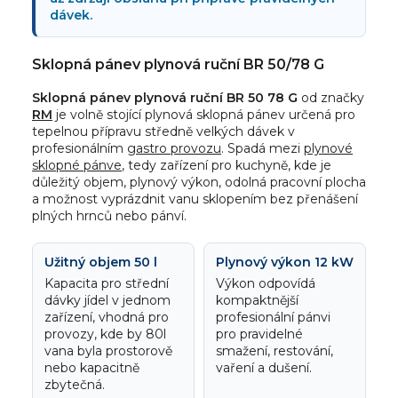
dávek.
Sklopná pánev plynová ruční BR 50/78 G
Sklopná pánev plynová ruční BR 50 78 G
od značky
RM
je volně stojící plynová sklopná pánev určená pro
tepelnou přípravu středně velkých dávek v
profesionálním
gastro provozu
. Spadá mezi
plynové
sklopné pánve
, tedy zařízení pro kuchyně, kde je
důležitý objem, plynový výkon, odolná pracovní plocha
a možnost vyprázdnit vanu sklopením bez přenášení
plných hrnců nebo pánví.
Užitný objem 50 l
Plynový výkon 12 kW
Kapacita pro střední
Výkon odpovídá
dávky jídel v jednom
kompaktnější
zařízení, vhodná pro
profesionální pánvi
provozy, kde by 80l
pro pravidelné
vana byla prostorově
smažení, restování,
nebo kapacitně
vaření a dušení.
zbytečná.