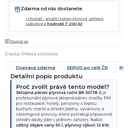
Zdarma od nás dostanete
+ Montáž - smažící pánev plynová, seřízení,
zaškolení
v hodnotě 7 200 Kč
Zeptat se
Značka:
RM
Kód:
X00000114
Doprava zdarma
SERVIS po celé ČR
Ryc
Detailní popis produktu
Proč zvolit právě tento model?
Sklopná pánev plynová ruční BR 50/78 G
je
profesionální plynová sklopná pánev značky RM
pro restaurace, hotely, penziony s teplou
kuchyní, menší a střední jídelny, vývařovny a
cateringové provozy, které potřebují připravovat
střední dávky jídel v jednom zařízení. Nabízí
užitný objem vany 50 l
,
plynový výkon 12 kW
,