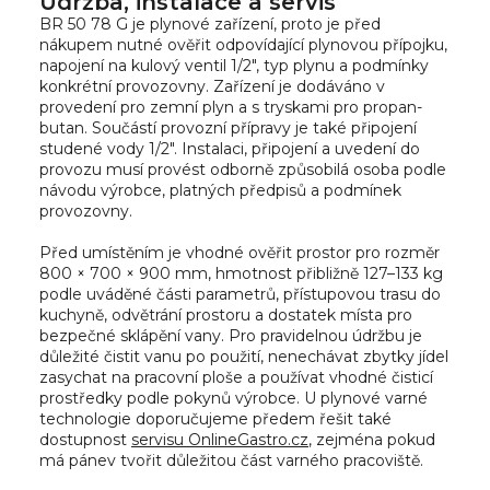
Údržba, instalace a servis
BR 50 78 G je plynové zařízení, proto je před
nákupem nutné ověřit odpovídající plynovou přípojku,
napojení na kulový ventil 1/2", typ plynu a podmínky
konkrétní provozovny. Zařízení je dodáváno v
provedení pro zemní plyn a s tryskami pro propan-
butan. Součástí provozní přípravy je také připojení
studené vody 1/2". Instalaci, připojení a uvedení do
provozu musí provést odborně způsobilá osoba podle
návodu výrobce, platných předpisů a podmínek
provozovny.
Před umístěním je vhodné ověřit prostor pro rozměr
800 × 700 × 900 mm, hmotnost přibližně 127–133 kg
podle uváděné části parametrů, přístupovou trasu do
kuchyně, odvětrání prostoru a dostatek místa pro
bezpečné sklápění vany. Pro pravidelnou údržbu je
důležité čistit vanu po použití, nenechávat zbytky jídel
zasychat na pracovní ploše a používat vhodné čisticí
prostředky podle pokynů výrobce. U plynové varné
technologie doporučujeme předem řešit také
dostupnost
servisu OnlineGastro.cz
, zejména pokud
má pánev tvořit důležitou část varného pracoviště.