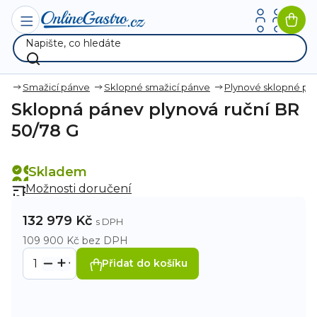
Přejít
na
Nák
obsah
koší
ka
Smažicí pánve
Sklopné smažicí pánve
Plynové sklopné pá
Sklopná pánev plynová ruční BR
50/78 G
Skladem
Možnosti doručení
132 979 Kč
109 900 Kč bez DPH
Přidat do košíku