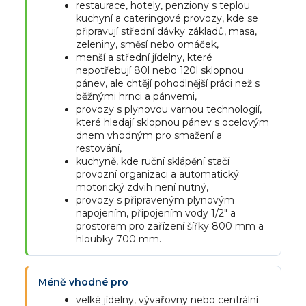
restaurace, hotely, penziony s teplou
kuchyní a cateringové provozy, kde se
připravují střední dávky základů, masa,
zeleniny, směsí nebo omáček,
menší a střední jídelny, které
nepotřebují 80l nebo 120l sklopnou
pánev, ale chtějí pohodlnější práci než s
běžnými hrnci a pánvemi,
provozy s plynovou varnou technologií,
které hledají sklopnou pánev s ocelovým
dnem vhodným pro smažení a
restování,
kuchyně, kde ruční sklápění stačí
provozní organizaci a automatický
motorický zdvih není nutný,
provozy s připraveným plynovým
napojením, připojením vody 1/2" a
prostorem pro zařízení šířky 800 mm a
hloubky 700 mm.
Méně vhodné pro
velké jídelny, vývařovny nebo centrální