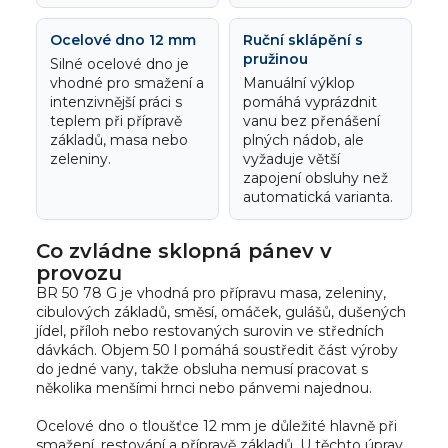
Ocelové dno 12 mm
Ruční sklápění s
pružinou
Silné ocelové dno je
vhodné pro smažení a
Manuální výklop
intenzivnější práci s
pomáhá vyprázdnit
teplem při přípravě
vanu bez přenášení
základů, masa nebo
plných nádob, ale
zeleniny.
vyžaduje větší
zapojení obsluhy než
automatická varianta.
Co zvládne sklopná pánev v
provozu
BR 50 78 G je vhodná pro přípravu masa, zeleniny,
cibulových základů, směsí, omáček, gulášů, dušených
jídel, příloh nebo restovaných surovin ve středních
dávkách. Objem 50 l pomáhá soustředit část výroby
do jedné vany, takže obsluha nemusí pracovat s
několika menšími hrnci nebo pánvemi najednou.
Ocelové dno o tloušťce 12 mm je důležité hlavně při
smažení, restování a přípravě základů. U těchto úprav