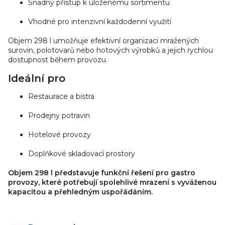
Snadný přístup k uloženému sortimentu
v
ý
Vhodné pro intenzivní každodenní využití
p
i
Objem 298 l umožňuje efektivní organizaci mražených
s
surovin, polotovarů nebo hotových výrobků a jejich rychlou
dostupnost během provozu.
u
Ideální pro
Restaurace a bistra
Prodejny potravin
Hotelové provozy
Doplňkové skladovací prostory
Objem 298 l představuje funkční řešení pro gastro
provozy, které potřebují spolehlivé mrazení s vyváženou
kapacitou a přehledným uspořádáním.