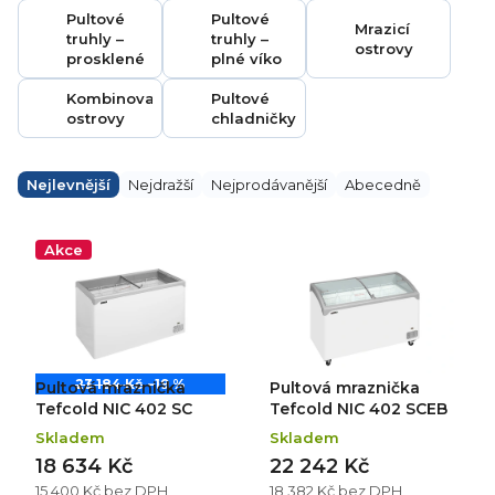
Pultové
Pultové
Mrazicí
truhly –
truhly –
ostrovy
prosklené
plné víko
Kombinované
Pultové
ostrovy
chladničky
Ř
a
Nejlevnější
Nejdražší
Nejprodávanější
Abecedně
z
e
V
n
ý
Akce
í
p
p
i
r
s
o
p
d
r
u
o
k
d
23 184 Kč
–19 %
Pultová mraznička
Pultová mraznička
t
u
ů
k
Tefcold NIC 402 SC
Tefcold NIC 402 SCEB
t
Skladem
Skladem
ů
18 634 Kč
22 242 Kč
15 400 Kč bez DPH
18 382 Kč bez DPH