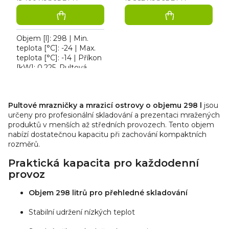
Objem [l]: 298 | Min.
teplota [°C]: -24 | Max.
teplota [°C]: -14 | Příkon
[kW]: 0.225. Pultová
mraznička Tefcold NIC
402 SC, typ chlazení:
O
statické, typ...
v
Pultové mrazničky a mrazicí ostrovy o objemu 298 l
jsou
l
určeny pro profesionální skladování a prezentaci mražených
á
produktů v menších až středních provozech. Tento objem
d
nabízí dostatečnou kapacitu při zachování kompaktních
rozměrů.
a
c
Praktická kapacita pro každodenní
í
provoz
p
r
Objem 298 litrů pro přehledné skladování
v
k
Stabilní udržení nízkých teplot
y