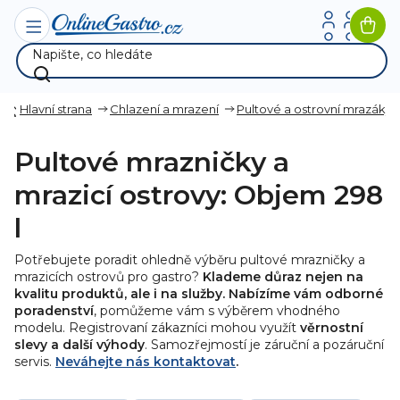
Přejít
na
Nák
obsah
koší
Hlavní strana
Chlazení a mrazení
Pultové a ostrovní mrazáky
Pultové mrazničky a
mrazicí ostrovy: Objem 298
l
Potřebujete poradit ohledně výběru pultové mrazničky a
mrazicích ostrovů pro gastro?
Klademe důraz nejen na
kvalitu produktů, ale i na služby. Nabízíme vám odborné
poradenství
, pomůžeme vám s výběrem vhodného
modelu. Registrovaní zákazníci mohou využít
věrnostní
slevy a další výhody
. Samozřejmostí je záruční a pozáruční
servis.
Neváhejte nás kontaktovat
.