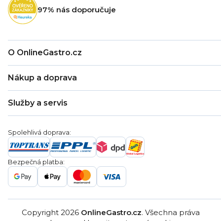
t
97% nás doporučuje
í
O OnlineGastro.cz
O nás
Nákup a doprava
Kontakty
Zákaznická podpora
Doprava a platba
Hodnocení obchodu
Služby a servis
Záruka
Věrnostní program
Nákup na splátky
Blog
Montáž
Obchodní podmínky
Servis a reklamace
Ochrana osobních údajů
Spolehlivá doprava:
Poptávka
Reklamační řády
Gastro projekty
Značky
Bezpečná platba:
Gastro velkoobchod
Copyright 2026
OnlineGastro.cz
. Všechna práva