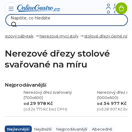
Přejít
na
Nák
obsah
koší
Nerezový nábytek
Nerezové mycí stoly
stolové dřezy černé nád
Nerezové dřezy stolové
svařované na míru
Nejprodávanější
Nerezový dřez svařovaný
Nerezový dřez sv
(700x600)
(1000x600)
29 978 Kč
34 977 Kč
od
od
(od 24 775 Kč bez DPH)
(od 28 907 Kč bez
Ř
a
Nejlevnější
Nejdražší
Nejprodávanější
Abecedně