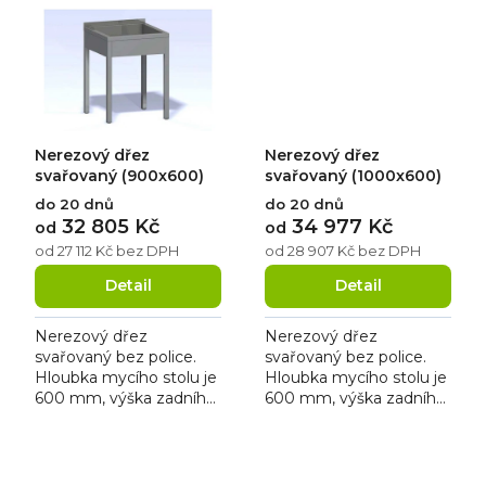
mm.
mm.
Nerezový dřez
Nerezový dřez
svařovaný (900x600)
svařovaný (1000x600)
do 20 dnů
do 20 dnů
32 805 Kč
34 977 Kč
od
od
od 27 112 Kč bez DPH
od 28 907 Kč bez DPH
Detail
Detail
Nerezový dřez
Nerezový dřez
svařovaný bez police.
svařovaný bez police.
Hloubka mycího stolu je
Hloubka mycího stolu je
600 mm, výška zadního
600 mm, výška zadního
lemu je 40 mm a síla
lemu je 40 mm a síla
pracovní desky je 40
pracovní desky je 40
O
mm.
mm.
v