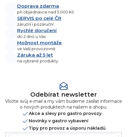
l
Doprava zdarma
á
při objednávce nad 5.000 Kč
d
SERVIS po celé ČR
a
záruční i pozáruční
Rychlé doručení
c
do 2 dnů u Vás
í
Možnost montáže
p
ve Vaší provozovně
r
Záruka až 5 let
v
na vybrané produkty
k
y
v
ý
p
Odebírat newsletter
i
Vložte svůj e-mail a my vám budeme zasílat informace
s
o nových produktech na našem e-shopu.
u
Akce a slevy pro gastro provozy
Novinky v gastro vybavení
Tipy pro provoz a úsporu nákladů