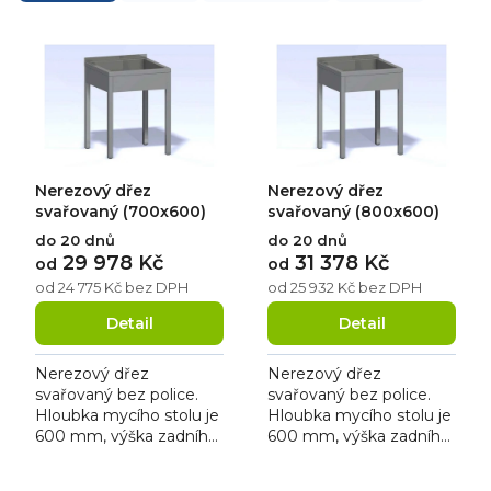
z
e
V
n
ý
í
p
p
i
r
s
o
p
d
r
u
o
k
d
Nerezový dřez
Nerezový dřez
t
u
ů
k
svařovaný (700x600)
svařovaný (800x600)
t
do 20 dnů
do 20 dnů
ů
29 978 Kč
31 378 Kč
od
od
od 24 775 Kč bez DPH
od 25 932 Kč bez DPH
Detail
Detail
Nerezový dřez
Nerezový dřez
svařovaný bez police.
svařovaný bez police.
Hloubka mycího stolu je
Hloubka mycího stolu je
600 mm, výška zadního
600 mm, výška zadního
lemu je 40 mm a síla
lemu je 40 mm a síla
pracovní desky je 40
pracovní desky je 40