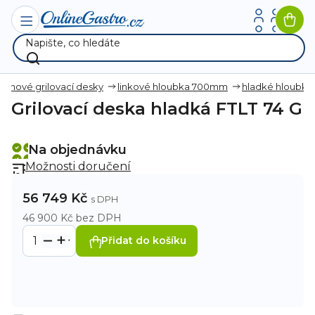
Přejít
na
Nák
obsah
koší
Plynové grilovací desky
linkové hloubka 700mm
hladké hloubk
Grilovací deska hladká FTLT 74 G
Na objednávku
Možnosti doručení
56 749 Kč
46 900 Kč bez DPH
Přidat do košíku