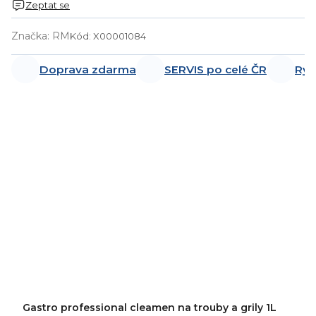
Zeptat se
Značka:
RM
Kód:
X00001084
Doprava zdarma
SERVIS po celé ČR
Ryc
Gastro professional cleamen na trouby a grily 1L