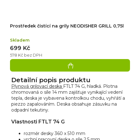
Prostředek čistící na grily NEODISHER GRILL 0,75l
Skladem
699 Kč
578 Kč bez DPH
Detailní popis produktu
Plynová grilovací deska
FTLT 74 G, hladká. Plotna
chromovaná o síle 14 mm zajišťuje vynikající vedení
tepla, deska je vybavena kontrolkou chodu, vyhřátí a
piezzo zapalováním. Deska obsahuje zásuvku na
odpadní tekutiny.
Vlastnosti FTLT 74 G
rozměr desky 360 x 510 mm
vrchní pracovní deska o síle 2,5 mm