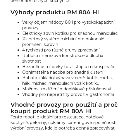
personál v rušných kuchyních.
Výhody produktu RM 80A HI
Velký objem nádoby 80 l pro vysokokapacitní
provozy
Elektrický zdvih kotlíku pro snadnou manipulaci
Planetový systém míchání pro dokonalé
promísení surovin
4 rychlosti pro různé druhy zpracování
Robustní nerezová konstrukce a dlouhá
životnost
Bezpečnostní prvky total stop a mikrospínače
Odnímatelná nádoba pro snadné čištění
Bohatá základní výbava v ceně: kotlík, metla,
hák, míchač, manipulační vozík kotlíku
Možnost rozšíření o doplňkové příslušenství
Vhodný pro nepřetržitý provoz v gastronomii
Vhodné provozy pro použití a proč
koupit produkt RM 80A HI
Tento robot je ideální pro restaurace, hotelové
kuchyně, pekárny, cukrárny, cateringové společnosti i
výrobní provozy, kde je potřeba denně zpracovávat