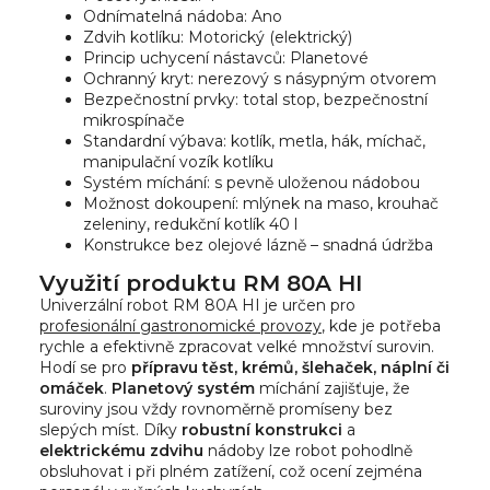
Odnímatelná nádoba: Ano
Zdvih kotlíku: Motorický (elektrický)
Princip uchycení nástavců: Planetové
Ochranný kryt: nerezový s násypným otvorem
Bezpečnostní prvky: total stop, bezpečnostní
mikrospínače
Standardní výbava: kotlík, metla, hák, míchač,
manipulační vozík kotlíku
Systém míchání: s pevně uloženou nádobou
Možnost dokoupení: mlýnek na maso, krouhač
zeleniny, redukční kotlík 40 l
Konstrukce bez olejové lázně – snadná údržba
Využití produktu RM 80A HI
Univerzální robot RM 80A HI je určen pro
profesionální gastronomické provozy
, kde je potřeba
rychle a efektivně zpracovat velké množství surovin.
Hodí se pro
přípravu těst, krémů, šlehaček, náplní či
omáček
.
Planetový systém
míchání zajišťuje, že
suroviny jsou vždy rovnoměrně promíseny bez
slepých míst. Díky
robustní konstrukci
a
elektrickému zdvihu
nádoby lze robot pohodlně
obsluhovat i při plném zatížení, což ocení zejména