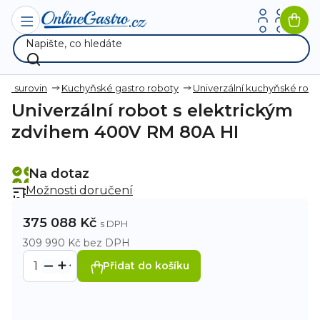
Přejít
na
Nák
obsah
koší
ava surovin
Kuchyňské gastro roboty
Univerzální kuchyňské rob
Univerzální robot s elektrickým
zdvihem 400V RM 80A HI
Na dotaz
Možnosti doručení
375 088 Kč
309 990 Kč bez DPH
Přidat do košíku