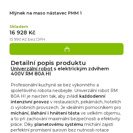
Mlýnek na maso nástavec PMM 1
Skladem
16 928 Kč
13 990 Kč bez DPH
Detailní popis produktu
Univerzální robot
s elektrickým zdvihem
400V RM 80A HI
Profesionální kuchyně se bez výkonného a
spolehlivého robota neobejde. Univerzální robot RM
80A HI je navržen tak, aby zvládl
každodenní
intenzivní provoz
v restauracích, pekárnách, hotelích
či výrobních provozech. Je ideálním pomocníkem pro
míchání, šlehání i hnětení těsta
ve velkém objemu,
a to při zachování maximální bezpečnosti a efektivity
práce. Díky
planetovému systému
míchání zajistí
perfektní promísení surovin bez nutnosti rotace