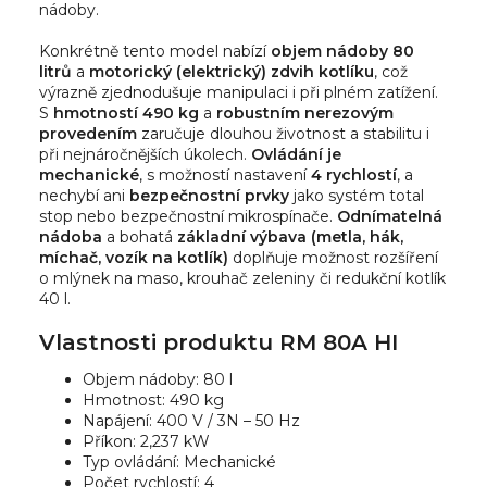
nádoby.
Konkrétně tento model nabízí
objem nádoby 80
litrů
a
motorický (elektrický) zdvih kotlíku
, což
výrazně zjednodušuje manipulaci i při plném zatížení.
S
hmotností 490 kg
a
robustním nerezovým
provedením
zaručuje dlouhou životnost a stabilitu i
při nejnáročnějších úkolech.
Ovládání je
mechanické
, s možností nastavení
4 rychlostí
, a
nechybí ani
bezpečnostní prvky
jako systém total
stop nebo bezpečnostní mikrospínače.
Odnímatelná
nádoba
a bohatá
základní výbava (metla, hák,
míchač, vozík na kotlík)
doplňuje možnost rozšíření
o mlýnek na maso, krouhač zeleniny či redukční kotlík
40 l.
Vlastnosti produktu RM 80A HI
Objem nádoby: 80 l
Hmotnost: 490 kg
Napájení: 400 V / 3N – 50 Hz
Příkon: 2,237 kW
Typ ovládání: Mechanické
Počet rychlostí: 4