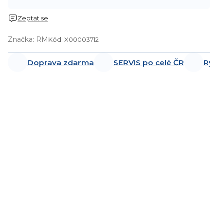
Zeptat se
Značka:
RM
Kód:
X00003712
Doprava zdarma
SERVIS po celé ČR
Ryc